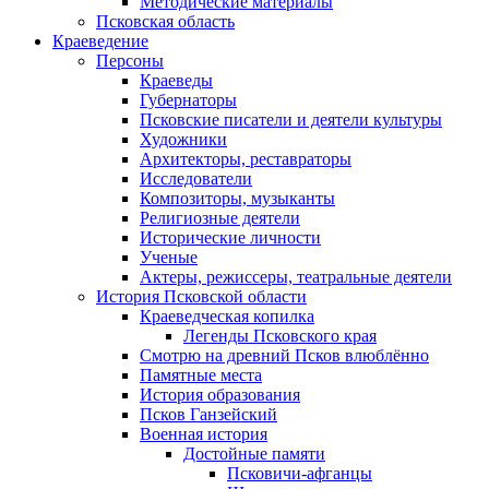
Методические материалы
Псковская область
Краеведение
Персоны
Краеведы
Губернаторы
Псковские писатели и деятели культуры
Художники
Архитекторы, реставраторы
Исследователи
Композиторы, музыканты
Религиозные деятели
Исторические личности
Ученые
Актеры, режиссеры, театральные деятели
История Псковской области
Краеведческая копилка
Легенды Псковского края
Смотрю на древний Псков влюблённо
Памятные места
История образования
Псков Ганзейский
Военная история
Достойные памяти
Псковичи-афганцы