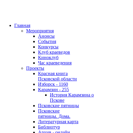
Главная
Мероприятия
Анонсы
События
Конкурсы
Клуб краеведов
Киноклуб
Час краеведения
Проекты
Красная книга
Псковской области
Изборск - 1160
Карамзин - 255
История Карамзина о
Пскове
Псковские пятницы
Псковские
пятницы. Дома.
Литературная карта
Библиотур
Архив - онлайн