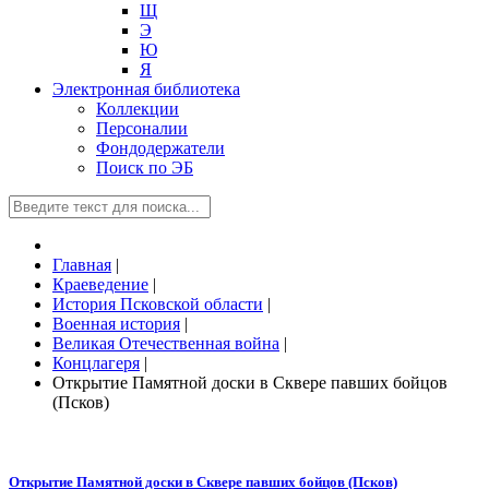
Щ
Э
Ю
Я
Электронная библиотека
Коллекции
Персоналии
Фондодержатели
Поиск по ЭБ
Главная
|
Краеведение
|
История Псковской области
|
Военная история
|
Великая Отечественная война
|
Концлагеря
|
Открытие Памятной доски в Сквере павших бойцов
(Псков)
Открытие Памятной доски в Сквере павших бойцов (Псков)