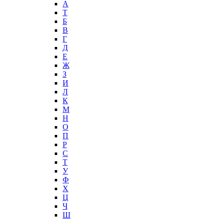
А
T
Б
В
Г
Д
Е
Ж
З
И
Л
К
М
Н
О
П
Р
С
Т
У
Ф
Х
Ц
Ч
Ш