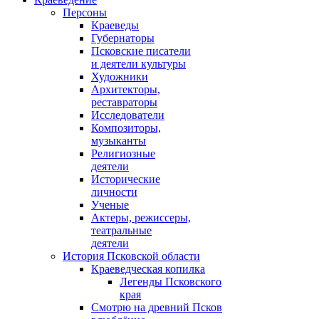
Персоны
Краеведы
Губернаторы
Псковские писатели
и деятели культуры
Художники
Архитекторы,
реставраторы
Исследователи
Композиторы,
музыканты
Религиозные
деятели
Исторические
личности
Ученые
Актеры, режиссеры,
театральные
деятели
История Псковской области
Краеведческая копилка
Легенды Псковского
края
Смотрю на древний Псков