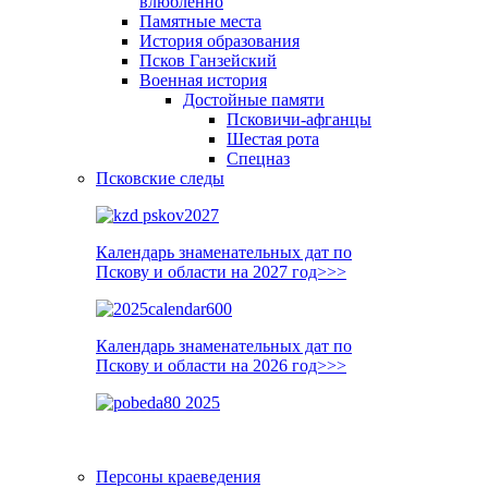
влюблённо
Памятные места
История образования
Псков Ганзейский
Военная история
Достойные памяти
Псковичи-афганцы
Шестая рота
Спецназ
Псковские следы
Календарь знаменательных дат по
Пскову и области на 2027 год>>>
Календарь знаменательных дат по
Пскову и области на 2026 год>>>
Персоны краеведения