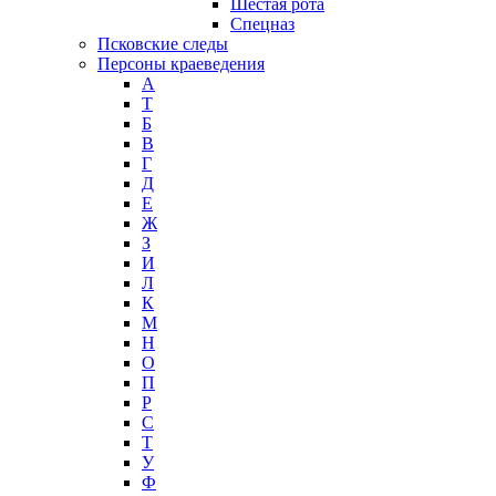
Шестая рота
Спецназ
Псковские следы
Персоны краеведения
А
T
Б
В
Г
Д
Е
Ж
З
И
Л
К
М
Н
О
П
Р
С
Т
У
Ф