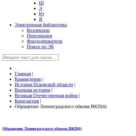
Щ
Э
Ю
Я
Электронная библиотека
Коллекции
Персоналии
Фондодержатели
Поиск по ЭБ
Главная
|
Краеведение
|
История Псковской области
|
Военная история
|
Великая Отечественная война
|
Концлагеря
|
Обращение Ленинградского обкома ВКП(б)
Обращение Ленинградского обкома ВКП(б)