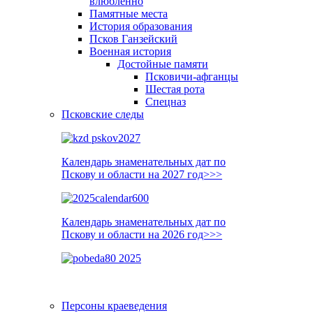
влюблённо
Памятные места
История образования
Псков Ганзейский
Военная история
Достойные памяти
Псковичи-афганцы
Шестая рота
Спецназ
Псковские следы
Календарь знаменательных дат по
Пскову и области на 2027 год>>>
Календарь знаменательных дат по
Пскову и области на 2026 год>>>
Персоны краеведения