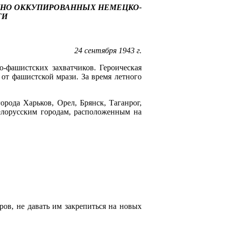
ЕННО ОККУПИРОВАННЫХ НЕМЕЦКО-
ТИ
24 сентября 1943 г.
-фашистских захватчиков. Ге­роическая
от фашистской мрази. За время лет­ного
рода Харьков, Орел, Брянск, Таганрог,
елорусским городам, расположенным на
ров, не давать им закрепиться на новых