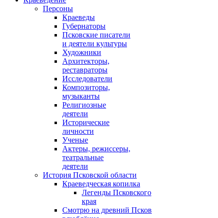
Персоны
Краеведы
Губернаторы
Псковские писатели
и деятели культуры
Художники
Архитекторы,
реставраторы
Исследователи
Композиторы,
музыканты
Религиозные
деятели
Исторические
личности
Ученые
Актеры, режиссеры,
театральные
деятели
История Псковской области
Краеведческая копилка
Легенды Псковского
края
Смотрю на древний Псков