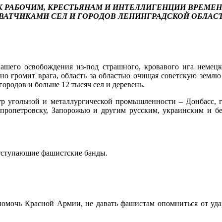
 К РАБОЧИМ, КРЕСТЬЯНАМ И ИНТЕЛЛИГЕНЦИИ ВРЕМ
АТЧИКАМИ СЕЛ И ГОРОДОВ ЛЕНИНГРАДСКОЙ ОБЛАС
ашего освобождения из-под страшного, кровавого ига немецко
но громит врага, область за областью очищая советскую землю 
ородов и больше 12 тысяч сел и деревень.
 угольной и металлургической промышленности – Донбасс, го
п­ропетровску, Запорожью и другим русским, украинским и б
 отступающие фашистские банды.
помочь Красной Армии, не давать фашистам опо­мниться от уда