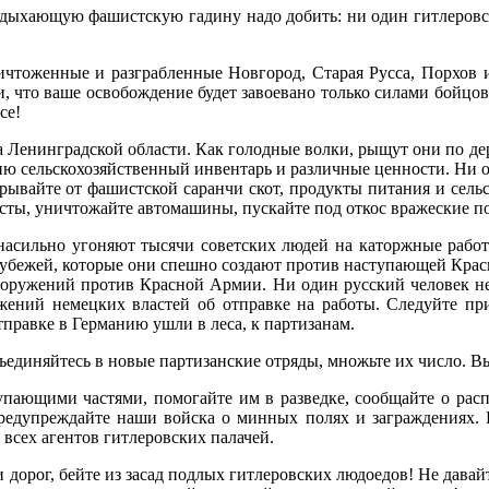
Издыхающую фашистскую гадину надо добить: ни один гитлеров
чтоженные и разграбленные Новгород, Старая Русса, Порхов и
и, что ваше освобождение будет завоевано только си­лами бойц
се!
 Ленинградской области. Как голодные волки, ры­щут они по дер
нию сельскохозяйственный инвентарь и различные ценности. Ни 
крывайте от фашистской саранчи скот, продукты питания и сель
сты, уничтожайте автомашины, пускайте под от­кос вражеские по
 насильно угоняют тысячи советских людей на каторж­ные ра
рубежей, которые они спешно создают против наступаю­щей Кра
ооружений против Красной Армии. Ни один русский че­ловек не
ений немецких властей об отправке на работы. Следуйте при
­правке в Германию ушли в леса, к партизанам.
единяйтесь в новые партизанские отряды, множь­те их число. Вы
пающими частями, помогайте им в разведке, сообщай­те о ра
реду­преждайте наши войска о минных полях и заграждени­ях
всех аген­тов гитлеровских палачей.
 дорог, бейте из засад подлых гитлеровских лю­доедов! Не давай