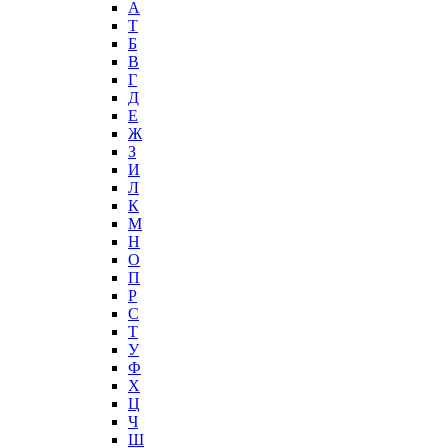
А
T
Б
В
Г
Д
Е
Ж
З
И
Л
К
М
Н
О
П
Р
С
Т
У
Ф
Х
Ц
Ч
Ш