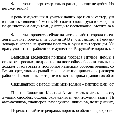
Фашистский зверь смертельно ранен, но еще не до­бит. 
ветской земли!
Кровь замученных и убитых наших братьев и сестер, уни
взы­вают к священной мести. Не сидите сложа руки в ожида­ни
по фашистским бандитам! Действуйте беспощадно! Мстите за в
Фашисты торопятся сейчас начисто ограбить города и села
лен и другие продукты из урожая 1943 г., отправляют в Герма
лошадь и корова не должны попасть в руки к гитлеров­цам. У
врагу увозить награбленное имущество. Разрушайте до­роги, мо
Выполняя злодейские приказы людоеда Гитлера, нем­цы
сгоня­ют взрослых, подростков на постройку оборонительных 
дол­жен участвовать в постройке немецких оборонительных с
Всеми средствами срывайте выполнение приказов и распоряж
районов Псковщины, которые в ответ на приказ фашистов об от
Связывайтесь с народными мстителями – партизана­ми, объ
При приближении Красной Армии связывайтесь сна- сту
лучших способах обхода, окружения и уничтожения врага. П
автоматчиков, снайперов, разведчиков, шпионов, полицейских, 
Перехватывайте переправы, дороги, особенно пере­крестки