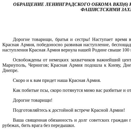
ОБРАЩЕНИЕ ЛЕНИНГРАДСКОГО ОБКОМА ВКП(б)
ФАШИСТСКИМИ ЗАХВ
Дорогие товарищи, братья и сестры! Наступает время в
Красная Армия, победоносно развивая наступ­ление, беспощад
наступления Красная Армия вернула нашей Родине свыше 100 г
Освобождены от немецких захватчиков важнейший центр
Мариу­поль, Чернигов; Красная Армия подошла к Киеву, Дне
Днепре.
Скоро и к вам придет наша Красная Армия.
Как побитые псы, скоро потянутся мимо вас разби­тые и
Дорогие товарищи!
Подготовляйтесь к достойной встрече Красной Армии!
Ваша священная обязанность и долг советских граж­дан 
рубежах, бить врага без передышки.