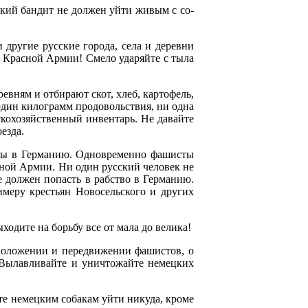
ский бандит не должен уйти живым с со­
 другие русские города, села и деревни
ов Красной Армии! Смело ударяйте с тыла
евням и отбирают скот, хлеб, картофель,
один килограмм продовольствия, ни одна
скохозяйственный инвентарь. Не давайте
езда.
боты в Германию. Одновременно фашисты
сной Армии. Ни один русский человек не
 должен попасть в рабство в Германию.
меру крестьян Новосельского и других
ходите на борьбу все от мала до велика!
сположении и передвижении фашистов, о
. Вылавливайте и уничтожайте немецких
те немецким собакам уйти никуда, кро­ме