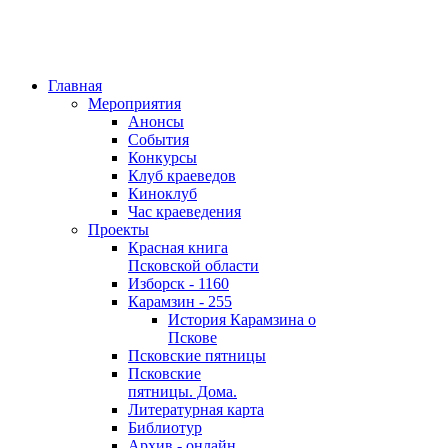
Главная
Мероприятия
Анонсы
События
Конкурсы
Клуб краеведов
Киноклуб
Час краеведения
Проекты
Красная книга
Псковской области
Изборск - 1160
Карамзин - 255
История Карамзина о
Пскове
Псковские пятницы
Псковские
пятницы. Дома.
Литературная карта
Библиотур
Архив - онлайн