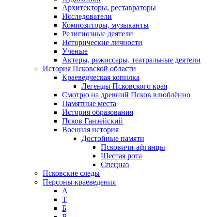
Архитекторы, реставраторы
Исследователи
Композиторы, музыканты
Религиозные деятели
Исторические личности
Ученые
Актеры, режиссеры, театральные деятели
История Псковской области
Краеведческая копилка
Легенды Псковского края
Смотрю на древний Псков влюблённо
Памятные места
История образования
Псков Ганзейский
Военная история
Достойные памяти
Псковичи-афганцы
Шестая рота
Спецназ
Псковские следы
Персоны краеведения
А
T
Б
В