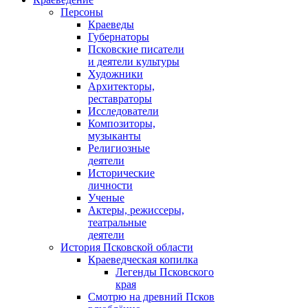
Персоны
Краеведы
Губернаторы
Псковские писатели
и деятели культуры
Художники
Архитекторы,
реставраторы
Исследователи
Композиторы,
музыканты
Религиозные
деятели
Исторические
личности
Ученые
Актеры, режиссеры,
театральные
деятели
История Псковской области
Краеведческая копилка
Легенды Псковского
края
Смотрю на древний Псков