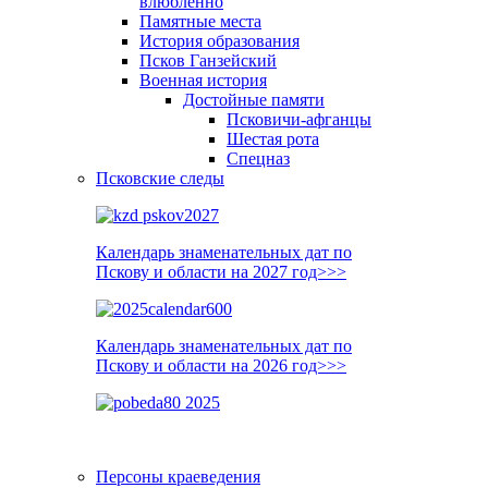
влюблённо
Памятные места
История образования
Псков Ганзейский
Военная история
Достойные памяти
Псковичи-афганцы
Шестая рота
Спецназ
Псковские следы
Календарь знаменательных дат по
Пскову и области на 2027 год>>>
Календарь знаменательных дат по
Пскову и области на 2026 год>>>
Персоны краеведения