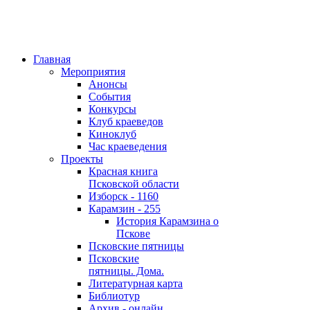
Главная
Мероприятия
Анонсы
События
Конкурсы
Клуб краеведов
Киноклуб
Час краеведения
Проекты
Красная книга
Псковской области
Изборск - 1160
Карамзин - 255
История Карамзина о
Пскове
Псковские пятницы
Псковские
пятницы. Дома.
Литературная карта
Библиотур
Архив - онлайн