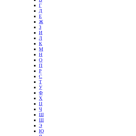
Г
Д
Е
Ж
З
И
Л
К
М
Н
О
П
Р
С
Т
У
Ф
Х
Ц
Ч
Ш
Щ
Э
Ю