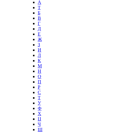
А
T
Б
В
Г
Д
Е
Ж
З
И
Л
К
М
Н
О
П
Р
С
Т
У
Ф
Х
Ц
Ч
Ш