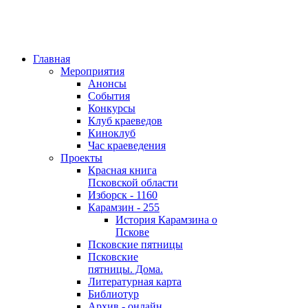
Главная
Мероприятия
Анонсы
События
Конкурсы
Клуб краеведов
Киноклуб
Час краеведения
Проекты
Красная книга
Псковской области
Изборск - 1160
Карамзин - 255
История Карамзина о
Пскове
Псковские пятницы
Псковские
пятницы. Дома.
Литературная карта
Библиотур
Архив - онлайн