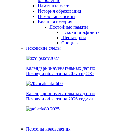
влюблённо
Памятные места
История образования
Псков Ганзейский
Военная история
Достойные памяти
Псковичи-афганцы
Шестая рота
Спецназ
Псковские следы
Календарь знаменательных дат по
Пскову и области на 2027 год>>>
Календарь знаменательных дат по
Пскову и области на 2026 год>>>
Персоны краеведения