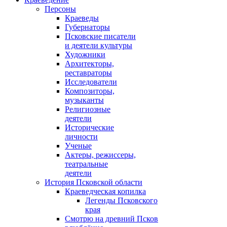
Персоны
Краеведы
Губернаторы
Псковские писатели
и деятели культуры
Художники
Архитекторы,
реставраторы
Исследователи
Композиторы,
музыканты
Религиозные
деятели
Исторические
личности
Ученые
Актеры, режиссеры,
театральные
деятели
История Псковской области
Краеведческая копилка
Легенды Псковского
края
Смотрю на древний Псков