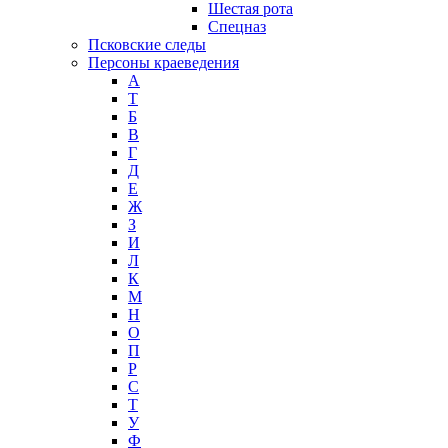
Шестая рота
Спецназ
Псковские следы
Персоны краеведения
А
T
Б
В
Г
Д
Е
Ж
З
И
Л
К
М
Н
О
П
Р
С
Т
У
Ф