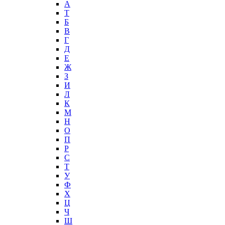
А
T
Б
В
Г
Д
Е
Ж
З
И
Л
К
М
Н
О
П
Р
С
Т
У
Ф
Х
Ц
Ч
Ш