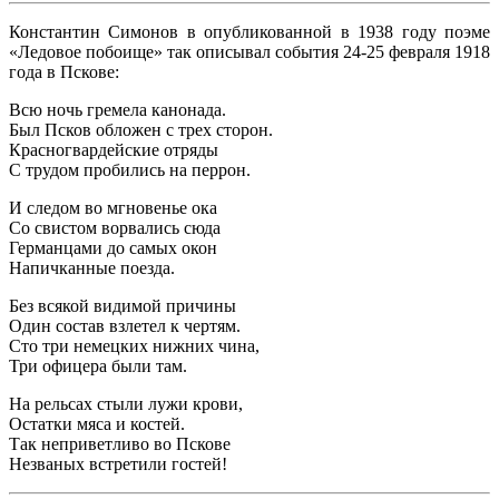
Константин Симонов в опубликованной в 1938 году поэме
«Ледовое побоище» так описывал события 24-25 февраля 1918
года в Пскове:
Всю ночь гремела канонада.
Был Псков обложен с трех сторон.
Красногвардейские отряды
С трудом пробились на перрон.
И следом во мгновенье ока
Со свистом ворвались сюда
Германцами до самых окон
Напичканные поезда.
Без всякой видимой причины
Один состав взлетел к чертям.
Сто три немецких нижних чина,
Три офицера были там.
На рельсах стыли лужи крови,
Остатки мяса и костей.
Так неприветливо во Пскове
Незваных встретили гостей!