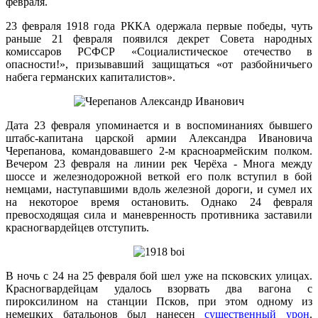
февраля.
23 февраля 1918 года РККА одержала первые победы, чуть
раньше 21 февраля появился декрет Совета народных
комиссаров РСФСР «Социалистическое отечество в
опасности!», призывавший защищаться «от разбойничьего
набега германских капиталистов».
Дата 23 февраля упоминается и в воспоминаниях бывшего
штабс-капитана царской армии Александра Ивановича
Черепанова, командовавшего 2-м красноармейским полком.
Вечером 23 февраля на линии рек Черёха - Многа между
шоссе и железнодорожной веткой его полк вступил в бой
немцами, наступавшими вдоль железной дороги, и сумел их
на некоторое время остановить. Однако 24 февраля
превосходящая сила и маневренность противника заставили
красногвардейцев отступить.
В ночь с 24 на 25 февраля бой шел уже на псковских улицах.
Красногвардейцам удалось взорвать два вагона с
пироксилином на станции Псков, при этом одному из
немецких батальонов был нанесен
существенный урон
.