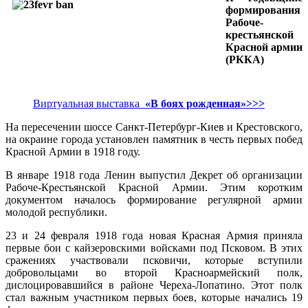
формирования
Рабоче-
крестьянской
Красной армии
(РККА)
Виртуальная выставка
«В боях рожденная»>>>
На пересечении шоссе Санкт-Петербург-Киев и Крестовского,
на окраине города установлен памятник в честь первых побед
Красной Армии в 1918 году.
В январе 1918 года Ленин выпустил Декрет об организации
Рабоче-Крестьянской Красной Армии. Этим коротким
документом началось формирование регулярной армии
молодой республики.
23 и 24 февраля 1918 года новая Красная Армия приняла
первые бои с кайзеровскими войсками под Псковом. В этих
сражениях участвовали псковичи, которые вступили
добровольцами во второй Красноармейский полк,
дислоцировавшийся в районе Череха-Лопатино. Этот полк
стал важным участником первых боев, которые начались 19