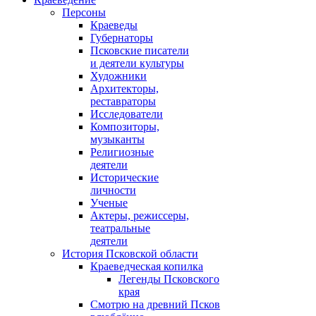
Персоны
Краеведы
Губернаторы
Псковские писатели
и деятели культуры
Художники
Архитекторы,
реставраторы
Исследователи
Композиторы,
музыканты
Религиозные
деятели
Исторические
личности
Ученые
Актеры, режиссеры,
театральные
деятели
История Псковской области
Краеведческая копилка
Легенды Псковского
края
Смотрю на древний Псков