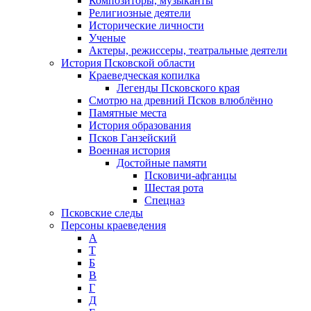
Композиторы, музыканты
Религиозные деятели
Исторические личности
Ученые
Актеры, режиссеры, театральные деятели
История Псковской области
Краеведческая копилка
Легенды Псковского края
Смотрю на древний Псков влюблённо
Памятные места
История образования
Псков Ганзейский
Военная история
Достойные памяти
Псковичи-афганцы
Шестая рота
Спецназ
Псковские следы
Персоны краеведения
А
T
Б
В
Г
Д