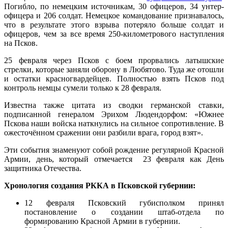
Погибло, по немецким источникам, 30 офицеров, 34 унтер-
офицера и 206 солдат. Немецкое командование признавалось,
что в результате этого взрыва потеряло больше солдат и
офицеров, чем за все время 250-километрового наступления
на Псков.
25 февраля через Псков с боем прорвались латышские
стрелки, которые заняли оборону в Любятово. Туда же отошли
и остатки красногвардейцев. Полностью взять Псков под
контроль немцы сумели только к 28 февраля.
Известна также цитата из сводки германской ставки,
подписанной генералом Эрихом Людендорфом: «Южнее
Пскова наши войска наткнулись на сильное сопротивление. В
ожесточённом сражении они разбили врага, город взят».
Эти события знаменуют собой рождение регулярной Красной
Армии, день, который отмечается 23 февраля как День
защитника Отечества.
Хронология создания РККА в Псковской губернии:
12 февраля Псковский губисполком принял
постановление о создании штаб-отдела по
формированию Красной Армии в губернии.