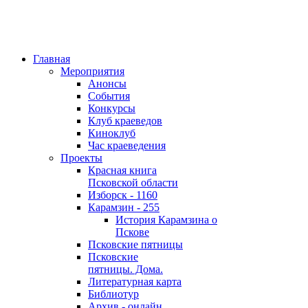
Главная
Мероприятия
Анонсы
События
Конкурсы
Клуб краеведов
Киноклуб
Час краеведения
Проекты
Красная книга
Псковской области
Изборск - 1160
Карамзин - 255
История Карамзина о
Пскове
Псковские пятницы
Псковские
пятницы. Дома.
Литературная карта
Библиотур
Архив - онлайн