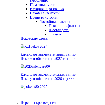
влюблённо
Памятные места
История образования
Псков Ганзейский
Военная история
Достойные памяти
Псковичи-афганцы
Шестая рота
Спецназ
Псковские следы
Календарь знаменательных дат по
Пскову и области на 2027 год>>>
Календарь знаменательных дат по
Пскову и области на 2026 год>>>
Персоны краеведения