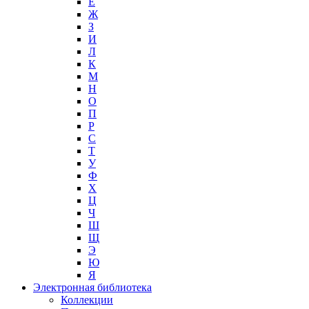
Е
Ж
З
И
Л
К
М
Н
О
П
Р
С
Т
У
Ф
Х
Ц
Ч
Ш
Щ
Э
Ю
Я
Электронная библиотека
Коллекции