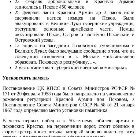
22 февраля добровольцами в Красную Армию
записались в Пскове 450 человек
25 февраля части Красной Армии до 3 часов ночи
сдерживали натиск немцев на Псков. Были
эвакуированы в Великие Луки губернские учреждения,
отступили основные армейские части. Немцы
оккупировали Псков, Остров и частично Псковский и
Островский уезды.
12 апреля на заседании Псковского губисполкома в
Великих Луках было заслушано сообщение о том, что на
совещании псковичей в г. Москве «постановлено
образовать Псковскую республику…».
2 мая организован губернский военный комиссариат.
Увековечить память
Постановление ЦК КПСС и Совета Министров РСФСР №
171 от 20 февраля 1958 года было направлено на увековечение
рождения регулярной Красной Армии под Псковом, а
Постановление Совета Министров СССР № 58 от 21 января
1967 года определяло место установки памятника.
В честь первых побед и к 50-летнему юбилею армии в
псковских Крестах, на пересечении дорог, стоит обелиск в
форме трехгранного штыка, который хорошо виден со всех