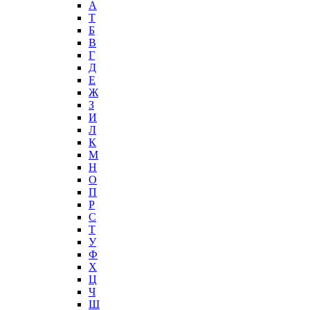
А
T
Б
В
Г
Д
Е
Ж
З
И
Л
К
М
Н
О
П
Р
С
Т
У
Ф
Х
Ц
Ч
Ш