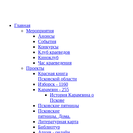
Главная
Мероприятия
Анонсы
События
Конкурсы
Клуб краеведов
Киноклуб
Час краеведения
Проекты
Красная книга
Псковской области
Изборск - 1160
Карамзин - 255
История Карамзина о
Пскове
Псковские пятницы
Псковские
пятницы. Дома.
Литературная карта
Библиотур
Архив - онлайн