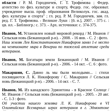
области
/ Р. М. Городничев, Г. Т. Трофимова ; Федер.
агентство по физ. культуре и спорту, Федер. гос. образоват.
учреждение высш. проф. образования Великолук. гос. акад.
физ. культуры и спорта" ; гл. ред. Р. М. Городничев, зам. гл.
ред. Г. Т. Трофимова. - Великие Луки : [б. и.], 2007. - 375 с. :
цв. ил. - Библиогр.: с. 373. - Арх. источники: с. 374-375.
Иванов, М.
Установлен новый мировой рекорд / М. Иванов //
Сельская новь (Бежаницкий р-н). - 2008. - 16 янв. - С. 2 : фото.
Наш земляк Лев Константинович Никифоров занял 1-е место
на чемпионате мира в Венгрии по тяжелой атлетике среди
ветеранов.
Иванов, М.
Богатыри земли Бежаницкой / М. Иванов //
Сельская новь (Бежаницкий р-н). - 2006. - 14 окт. - С. 6 : фото.
Макаршин, С.
Давно ль мы были молодыми... : стихи
посвящаются Л. К. Никифорову / С. Макаршин // Сельская
новь (Бежаницкий р-н). - 2006. - 14 окт. - С. 7.
Иванов, М.
Из канадского Эдмонтона - в Красное Солнце /
М. Иванов // Сельская новь (Бежаницкий р-н). - 2005. - 20 авг.
- С. 1-3 : фото.
Об участии нашего земляка Л. К. Никифорова в
VI
Олимпийских Всемирных играх ветеранов в г. Эдмонтоне