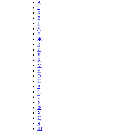
А
T
Б
В
Г
Д
Е
Ж
З
И
Л
К
М
Н
О
П
Р
С
Т
У
Ф
Х
Ц
Ч
Ш