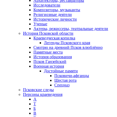
Архитекторы, реставраторы
Исследователи
Композиторы, музыканты
Религиозные деятели
Исторические личности
Ученые
Актеры, режиссеры, театральные деятели
История Псковской области
Краеведческая копилка
Легенды Псковского края
Смотрю на древний Псков влюблённо
Памятные места
История образования
Псков Ганзейский
Военная история
Достойные памяти
Псковичи-афганцы
Шестая рота
Спецназ
Псковские следы
Персоны краеведения
А
T
Б
В