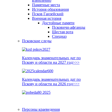
влюблённо
Памятные места
История образования
Псков Ганзейский
Военная история
Достойные памяти
Псковичи-афганцы
Шестая рота
Спецназ
Псковские следы
Календарь знаменательных дат по
Пскову и области на 2027 год>>>
Календарь знаменательных дат по
Пскову и области на 2026 год>>>
Персоны краеведения