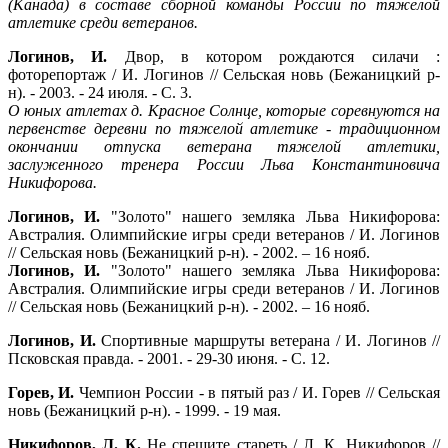
(Канада) в составе сборной команды России по тяжелой
атлетике среди ветеранов.
Логинов, И.
Двор, в котором рождаются силачи :
фоторепортаж / И. Логинов // Сельская новь (Бежаницкий р-
н). - 2003. - 24 июля. - С. 3.
О юных атлетах д. Красное Солнце, которые соревнуются на
первенстве деревни по тяжелой атлетике - традиционном
окончании отпуска ветерана тяжелой атлетики,
заслуженного тренера России Льва Константиновича
Никифорова.
Логинов, И.
"Золото" нашего земляка Льва Никифорова:
Австралия. Олимпийские игры среди ветеранов / И. Логинов
// Сельская новь (Бежаницкий р-н). - 2002. – 16 нояб.
Логинов, И.
"Золото" нашего земляка Льва Никифорова:
Австралия. Олимпийские игры среди ветеранов / И. Логинов
// Сельская новь (Бежаницкий р-н). - 2002. – 16 нояб.
Логинов, И.
Спортивные маршруты ветерана / И. Логинов //
Псковская правда. - 2001. - 29-30 июня. - С. 12.
Горев, И.
Чемпион России - в пятый раз / И. Горев // Сельская
новь (Бежаницкий р-н). - 1999. - 19 мая.
Никифоров, Л. К.
Не спешите стареть / Л. К. Никифоров //