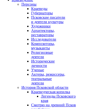
Персоны
Краеведы
Губернаторы
Псковские писатели
и деятели культуры
Художники
Архитекторы,
реставраторы
Исследователи
Композиторы,
музыканты
Религиозные
деятели
Исторические
личности
Ученые
Актеры, режиссеры,
театральные
деятели
История Псковской области
Краеведческая копилка
Легенды Псковского
края
Смотрю на древний Псков