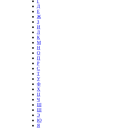
Г
Д
Е
Ж
З
И
Л
К
М
Н
О
П
Р
С
Т
У
Ф
Х
Ц
Ч
Ш
Щ
Э
Ю
Я