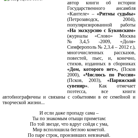
автор книги об истории
Государственного ансамбля
«Кантеле» –
«Ритмы судьбы»
(Петрозаводск, 2004),
популяризированной работы
«На экскурсию с Буковским»
(журналы «Слово» Москва
№3,4,5 -2009, «Доля»
Симферополь № 2,3.4 – 2012 г.),
многочисленных рассказов,
повестей, пьес, и, конечно,
стихов, изданных в сборниках
«Дом, которого нет»,
(Псков
2000),
«Числюсь по России»
(Псков, 2003),
«Парижский
сувенир»
. Как отмечает
поэтесса, все книги
автобиографичны и связаны с событиями в ее семейной и
творческой жизни...
И если даже пропаду сама –
Ты по знакомым отыщи приметам:
По той звезде, что вдруг сойдя с ума,
Мир всполошила беглою кометой.
По паре строк, пронзивших невзначай.