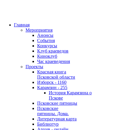
Главная
Мероприятия
Анонсы
События
Конкурсы
Клуб краеведов
Киноклуб
Час краеведения
Проекты
Красная книга
Псковской области
Изборск - 1160
Карамзин - 255
История Карамзина о
Пскове
Псковские пятницы
Псковские
пятницы. Дома.
Литературная карта
Библиотур
Архив - онлайн