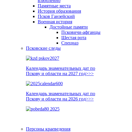
влюблённо
Памятные места
История образования
Псков Ганзейский
Военная история
Достойные памяти
Псковичи-афганцы
Шестая рота
Спецназ
Псковские следы
Календарь знаменательных дат по
Пскову и области на 2027 год>>>
Календарь знаменательных дат по
Пскову и области на 2026 год>>>
Персоны краеведения