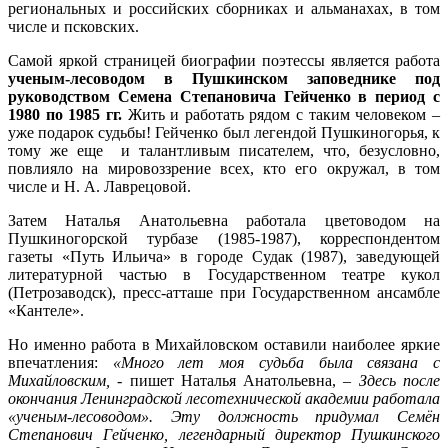
региональных и российских сборниках и альманахах, в том
числе и псковских.
Самой яркой страницей биографии поэтессы является работа
ученым-лесоводом в Пушкинском заповеднике под
руководством Семена Степановича Гейченко в период с
1980 по 1985 гг.
Жить и работать рядом с таким человеком –
уже подарок судьбы! Гейченко был легендой Пушкиногорья, к
тому же еще и талантливым писателем, что, безусловно,
повлияло на мировоззрение всех, кто его окружал, в том
числе и Н. А. Лаврецовой.
Затем Наталья Анатольевна работала цветоводом на
Пушкиногорской турбазе (1985-1987), корреспондентом
газеты «Путь Ильича» в городе Судак (1987), заведующей
литературной частью в Государственном театре кукол
(Петрозаводск), пресс-атташе при Государственном ансамбле
«Кантеле».
Но именно работа в Михайловском оставили наиболее яркие
впечатления:
«Много лет моя судьба была связана с
Михайловским,
- пишет Наталья Анатольевна, –
Здесь после
окончания Ленинградской лесотехнической академии работала
«ученым-лесоводом». Эту должность придумал Семён
Степанович Гейченко, легендарный директор Пушкинского