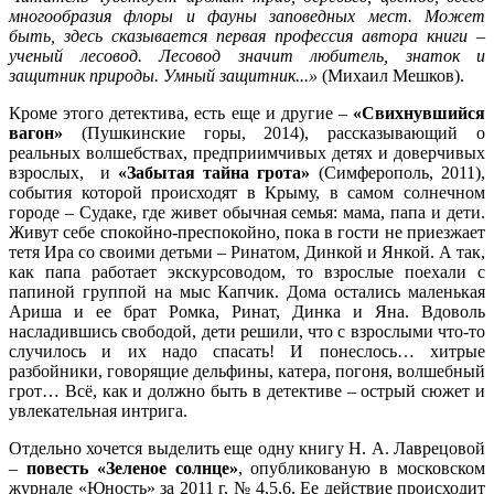
многообразия флоры и фауны заповедных мест. Может
быть, здесь сказывается первая профессия автора книги –
ученый лесовод. Лесовод значит любитель, знаток и
защитник природы. Умный защитник...»
(Михаил Мешков).
Кроме этого детектива, есть еще и другие –
«Свихнувшийся
вагон»
(Пушкинские горы, 2014), рассказывающий о
реальных волшебствах, предприимчивых детях и доверчивых
взрослых, и
«Забытая тайна грота»
(Симферополь, 2011),
события которой происходят в Крыму, в самом солнечном
городе – Судаке, где живет обычная семья: мама, папа и дети.
Живут себе спокойно-преспокойно, пока в гости не приезжает
тетя Ира со своими детьми – Ринатом, Динкой и Янкой. А так,
как папа работает экскурсоводом, то взрослые поехали с
папиной группой на мыс Капчик. Дома остались маленькая
Ариша и ее брат Ромка, Ринат, Динка и Яна. Вдоволь
насладившись свободой, дети решили, что с взрослыми что-то
случилось и их надо спасать! И понеслось… хитрые
разбойники, говорящие дельфины, катера, погоня, волшебный
грот… Всё, как и должно быть в детективе – острый сюжет и
увлекательная интрига.
Отдельно хочется выделить еще одну книгу Н. А. Лаврецовой
–
повесть «Зеленое солнце»
, опубликованую в московском
журнале «Юность» за 2011 г, № 4,5,6. Ее действие происходит