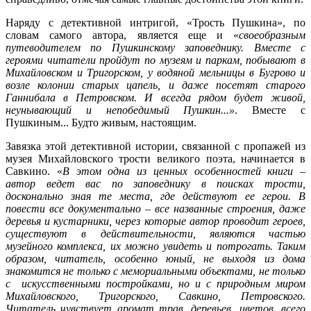
Наряду с детективной интригой, «Трость Пушкина», по
словам самого автора, является еще и «
своеобразным
путеводителем по Пушкинскому заповеднику. Вместе с
героями читатели пройдут по музеям и паркам, побывают в
Михайловском и Тригорском, у водяной мельницы в Бугрово и
возле колонии старых цапель, и даже посетят старого
Ганнибала в Петровском. И всегда рядом будет живой,
неунывающий и непобедимый Пушкин...»
. Вместе с
Пушкиным... Будто живым, настоящим.
Завязка этой детективной истории, связанной с пропажей из
музея Михайловского трости великого поэта, начинается в
Савкино. «
В этом одна из ценных особенностей книги –
автор ведет вас по заповеднику в поисках трости,
досконально зная те места, где действуют ее герои. В
повести все документально – все названные строения, даже
деревья и кустарники, через которые автор проводит героев,
существуют в действительности, являются частью
музейного комплекса, их можно увидеть и потрогать. Таким
образом, читатель, особенно юный, не выходя из дома
знакомится не только с мемориальными объектами, не только
с искусственными постройками, но и с природным миром
Михайловского, Тригорского, Савкино, Петровского.
Читатель чувствует аромат трав, деревьев, цветов, всего