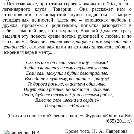
в Петрозаводске, прототипы героев - школьники 70-х, члены
легендарного клуба «Товарищ». Она расскажет нам о
столкновении нестандартной души подростка с миром
стандартных ценностей, здесь же – юношеская любовь и
дружба, проблемы с родителями, попытка разобраться в
себе… Главный редактор журнала, Валерий Дударев, сразу
выделил эту повесть среди потока рукописей о любви, и по
его словам,
«Зеленое солнце» «возвращает нас в мир забытых
ценностей»
, самыми важными из которых являются любовь и
искренняя вера в мечту...
Сквозь дожди печальные я иду – весело!
А вдали качается в семь ступенек лесенка.
Если вам наскучили будни безотрадные.
Вы идите к лучшему, вы ищите – радугу!
Те дороги росные, счастьем обильные.
Ищут люди разные, но находят –сильные!
Люди, будьте дерзкими! Дни весельем радуя,
Вместо слов «весна на сердце»
Говорите – «Радуга»!
(Стихи из повести «Зеленое солнце». Журнал «Юность» №6
(665) 2011 г.)
Кроме того, Н. А. Лаврецова –