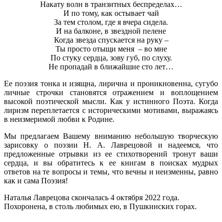
Накату волн в транзитных беспределах…
И по тому, как остывает чай
За тем столом, где я вчера сидела.
И на балконе, в звездной пелене
Когда звезда спускается на руку –
Ты просто отыщи меня – во мне
По стуку сердца, зову губ, по слуху.
Не пропадай в ближайшие сто лет…
Ее поэзия тонка и изящна, лирична и проникновенна, сугубо
личные строчки становятся отражением и воплощением
высокой поэтической мысли. Как у истинного Поэта. Когда
лиризм переплетается с историческими мотивами, выражаясь
в неизмеримой любви к Родине.
Мы предлагаем Вашему вниманию небольшую творческую
зарисовку о поэзии Н. А. Лаврецовой и надеемся, что
предложенные отрывки из ее стихотворений тронут ваши
сердца, и вы обратитесь к ее книгам в поисках мудрых
ответов на те вопросы и темы, что вечны и неизменны, равно
как и сама Поэзия!
Наталья Лаврецова скончалась 4 октября 2022 года.
Похоронена, в столь любимых ею, в Пушкинских горах.