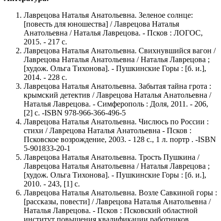
Лаврецова Наталья Анатольевна. Зеленое солнце:
[повесть для юношества] / Лаврецова Наталья
Анатольевна / Наталья Лаврецова. - Псков : ЛОГОС,
2015. - 217 с.
Лаврецова Наталья Анатольевна. Свихнувшийся вагон /
Лаврецова Наталья Анатольевна / Наталья Лаврецова ;
[худож. Ольга Тихонова]. - Пушкинские Горы : [б. и.],
2014. - 228 с.
Лаврецова Наталья Анатольевна. Забытая тайна грота :
крымский детектив / Лаврецова Наталья Анатольевна /
Наталья Лаврецова. - Симферополь : Доля, 2011. - 206,
[2] с. -ISBN 978-966-366-496-5
Лаврецова Наталья Анатольевна. Числюсь по России :
стихи / Лаврецова Наталья Анатольевна - Псков :
Псковское возрождение, 2003. - 128 с., 1 л. портр . -ISBN
5-901833-20-1
Лаврецова Наталья Анатольевна. Трость Пушкина /
Лаврецова Наталья Анатольевна / Наталья Лаврецова ;
[худож. Ольга Тихонова]. - Пушкинские Горы : [б. и.],
2010. - 243, [1] с.
Лаврецова Наталья Анатольевна. Возле Савкиной горы :
[рассказы, повести] / Лаврецова Наталья Анатольевна /
Наталья Лаврецова. - Псков : Псковский областной
институт повышения квалификации работников