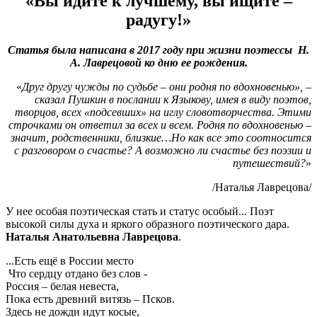
«Вы идите к лучшему, вы ищите –
радугу!»
Статья была написана в 2017 году при жизни поэтессы
Н.
А. Лаврецовой
ко дню ее рождения.
«
Друг другу чужды по судьбе – они родня по вдохновенью», –
сказал Пушкин в послании к Языкову, имея в виду поэтов,
творцов, всех «подсевших» на иглу словотворчества. Этими
строчками он ответил за всех и всем. Родня по вдохновенью –
значит, родственники, близкие…Но как все это соотносится
с разговором о счастье? А возможно ли счастье без поэзии и
путешествий?
»
/Наталья Лаврецова/
У нее особая поэтическая стать и статус особый... Поэт
высокой силы духа и яркого образного поэтического дара.
Наталья Анатольевна Лаврецова
.
...Есть ещё в России место
Что сердцу отдано без слов -
Россия – белая невеста,
Пока есть древний витязь – Псков.
Здесь не дожди идут косые,