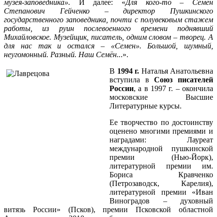
музея-заповедника».
И далее: «
Для кого-то – Семен
Степанович Гейченко – директор Пушкинского
государственного заповедника, почти с полувековым стажем
работы, из руин послевоенного времени поднявший
Михайловское. Музейщик, писатель, одним словом – творец. А
для нас так и остался – «Семен». Большой, шумный,
неугомонный. Разный. Наш Семён..
.».
В
1994 г.
Наталья Анатольевна
вступила в
Союз писателей
России
, а в 1997 г.
–
окончила
московские Высшие
Литературные курсы.
Ее творчество по достоинству
оценено многими премиями и
наградами: Лауреат
международной пушкинской
премии (Нью-Йорк),
литературной премии им.
Бориса Кравченко
(Петрозаводск, Карелия),
литературной премии «Иван
Виноградов – духовный
витязь России» (Псков), премии Псковской областной