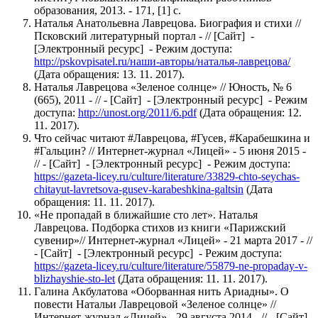
образования, 2013. - 171, [1] с.
Наталья Анатольевна Лаврецова. Биография и стихи //
Псковский литературный портал - // [Сайт] -
[Электронный ресурс] - Режим доступа:
http://pskovpisatel.ru/наши-авторы/наталья-лаврецова/
(Дата обращения: 13. 11. 2017).
Наталья Лаврецова «Зеленое солнце» // Юность, № 6
(665), 2011 - // - [Сайт] - [Электронный ресурс] - Режим
доступа:
http://unost.org/2011/6.pdf
(Дата обращения: 12.
11. 2017).
Что сейчас читают #Лаврецова, #Гусев, #Карабешкина и
#Гальцин? // Интернет-журнал «Лицей» - 5 июня 2015 -
// - [Сайт] - [Электронный ресурс] - Режим доступа:
https://gazeta-licey.ru/culture/literature/33829-chto-seychas-
chitayut-lavretsova-gusev-karabeshkina-galtsin
(Дата
обращения: 11. 11. 2017).
«Не пропадай в ближайшие сто лет». Наталья
Лаврецова. Подборка стихов из книги «Парижский
сувенир»// Интернет-журнал «Лицей» - 21 марта 2017 - //
- [Сайт] - [Электронный ресурс] - Режим доступа:
https://gazeta-licey.ru/culture/literature/55879-ne-propaday-v-
blizhayshie-sto-let
(Дата обращения: 11. 11. 2017).
Галина Акбулатова «Оборванная нить Ариадны». О
повести Натальи Лаврецовой «Зеленое солнце» //
Интернет-журнал «Лицей» - 29 августа 2014 - // - [Сайт]