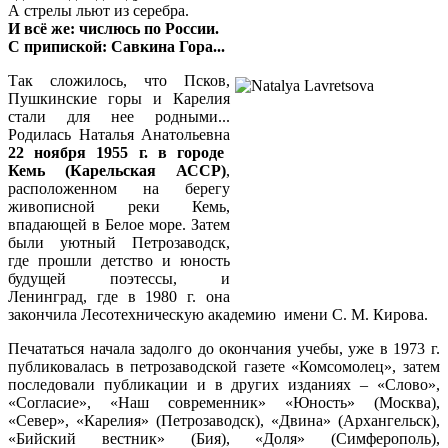
А стрелы льют из серебра.
И всё же: числюсь по России.
С припиской: Савкина Гора...
Так сложилось, что Псков,
Пушкинские горы и Карелия
стали для нее родными...
Родилась Наталья Анатольевна
22 ноября 1955 г. в городе
Кемь (Карельская АССР)
,
расположенном на берегу
живописной реки Кемь,
впадающей в Белое море. Затем
были уютный Петрозаводск,
где прошли детство и юность
будущей поэтессы, и
Ленинград, где в 1980 г. она
закончила Лесотехническую академию имени С. М. Кирова.
Печататься начала задолго до окончания учебы, уже в 1973 г.
публиковалась в петрозаводской газете «Комсомолец», затем
последовали публикации и в других изданиях – «Слово»,
«Согласие», «Наш современник» «Юность» (Москва),
«Север», «Карелия» (Петрозаводск), «Двина» (Архангельск),
«Бийский вестник» (Бия), «Доля» (Симферополь),