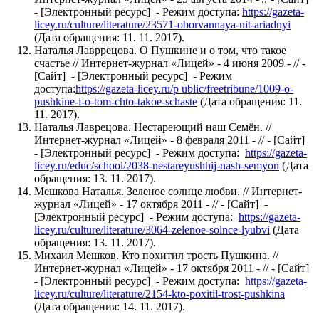
- [Электронный ресурс] - Режим доступа:
https://gazeta-
licey.ru/culture/literature/23571-oborvannaya-nit-ariadnyi
(Дата обращения: 11. 11. 2017).
Наталья Лавррецова. О Пушкине и о том, что такое
счастье // Интернет-журнал «Лицей» - 4 июня 2009 - // -
[Сайт] - [Электронный ресурс] - Режим
доступа:
https://gazeta-licey.ru/p
ublic/freetribune/1009-o-
pushkine-i-o-tom-chto-takoe-schaste
(Дата обращения: 11.
11. 2017).
Наталья Лаврецова. Нестареющий наш Семён. //
Интернет-журнал «Лицей» - 8 февраля 2011 - // - [Сайт]
- [Электронный ресурс] - Режим доступа:
https://gazeta-
licey.ru/educ/school/2038-nestareyushhij-nash-semyon
(Дата
обращения: 13. 11. 2017).
Мешкова Наталья. Зеленое солнце любви. // Интернет-
журнал «Лицей» - 17 октября 2011 - // - [Сайт] -
[Электронный ресурс] - Режим доступа:
https://gazeta-
licey.ru/culture/literature/3064-zelenoe-solnce-lyubvi
(Дата
обращения: 13. 11. 2017).
Михаил Мешков. Кто похитил трость Пушкина. //
Интернет-журнал «Лицей» - 17 октября 2011 - // - [Сайт]
- [Электронный ресурс] - Режим доступа:
https://gazeta-
licey.ru/culture/literature/2154-kto-poxitil-trost-pushkina
(Дата обращения: 14. 11. 2017).