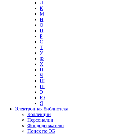
Л
К
М
Н
О
П
Р
С
Т
У
Ф
Х
Ц
Ч
Ш
Щ
Э
Ю
Я
Электронная библиотека
Коллекции
Персоналии
Фондодержатели
Поиск по ЭБ