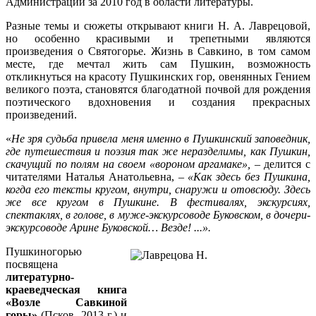
Администрации за 2010 год в области литературы.
Разные темы и сюжеты открывают книги Н. А. Лаврецовой,
но особенно красивыми и трепетными являются
произведения о Святогорье. Жизнь в Савкино, в том самом
месте, где мечтал жить сам Пушкин, возможность
откликнуться на красоту Пушкинских гор, овенянных Гением
великого поэта, становятся благодатной почвой для рождения
поэтического вдохновения и создания прекрасных
произведений.
«
Не зря судьба привела меня именно в Пушкинский заповедник,
где путешествия и поэзия так же неразделимы, как Пушкин,
скачущий по полям на своем «вороном аргамаке»,
– делится с
читателями Наталья Анатольевна, –
«Как здесь без Пушкина,
когда его тексты кругом, внутри, снаружи и отовсюду. Здесь
же все кругом в Пушкине. В фестивалях, экскурсиях,
спектаклях, в голове, в муже-экскурсоводе Буковском, в дочери-
экскурсоводе Арине Буковской… Везде! ...».
Пушкиногорью
посвящена
литературно-
краеведческая книга
«Возле Савкиной
горы»
(Псков, 2013 г.) и