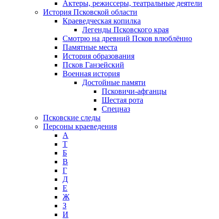
Актеры, режиссеры, театральные деятели
История Псковской области
Краеведческая копилка
Легенды Псковского края
Смотрю на древний Псков влюблённо
Памятные места
История образования
Псков Ганзейский
Военная история
Достойные памяти
Псковичи-афганцы
Шестая рота
Спецназ
Псковские следы
Персоны краеведения
А
T
Б
В
Г
Д
Е
Ж
З
И