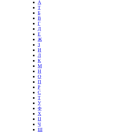
А
T
Б
В
Г
Д
Е
Ж
З
И
Л
К
М
Н
О
П
Р
С
Т
У
Ф
Х
Ц
Ч
Ш