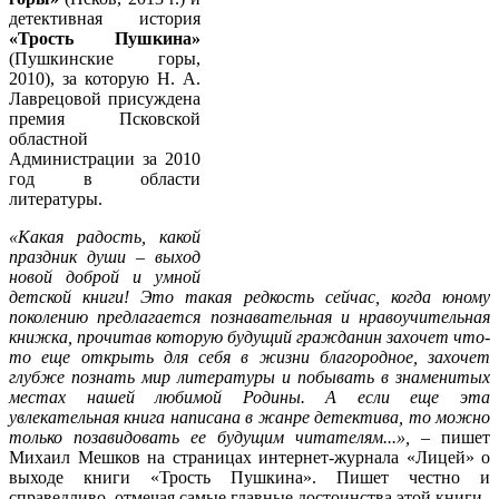
детективная история
«Трость Пушкина»
(Пушкинские горы,
2010), за которую Н. А.
Лаврецовой присуждена
премия Псковской
областной
Администрации за 2010
год в области
литературы.
«Какая радость, какой
праздник души – выход
новой доброй и умной
детской книги! Это такая редкость сейчас, когда юному
поколению предлагается познавательная и нравоучительная
книжка, прочитав которую будущий гражданин захочет что-
то еще открыть для себя в жизни благородное, захочет
глубже познать мир литературы и побывать в знаменитых
местах нашей любимой Родины. А если еще эта
увлекательная книга написана в жанре детектива, то можно
только позавидовать ее будущим читателям...»,
– пишет
Михаил Мешков на страницах интернет-журнала «Лицей» о
выходе книги «Трость Пушкина». Пишет честно и
справедливо, отмечая самые главные достоинства этой книги.