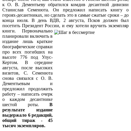
к О. В. Дементьеву обратился комдив десантной дивизии
Станислав Семенюта. Он предложил написать книгу о
героях-десантниках, но сделать это в самые сжатые сроки – до
конца июля. В день ВДВ, 2 августа, Псков должен был
посетить Президент России, и ему хотели вручить экземпляр
книги.
Первоначально
планировали включить в
издание лишь краткие
биографические справки
про всех погибших на
высоте 776 под Улус-
Кертом. В середине
августа, после высоких
визитов, С. Семенюта
снова связался с О. В.
Дементьевым и
предложил продолжить
работу – написать очерк
о каждом десантнике
шестой роты.
В
результате издание
выдержало 6 редакций,
общий тираж - 45
тысяч экземпляров.