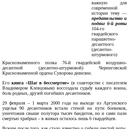
важную для
современной
истории тему —
предательство и
подвиг 6-й роты
104-го
гвардейского
парашютно-
десантного
(десантно-
штурмового)
Краснознаменного полка 76-й гвардейской воздушно-
десантной (десантно-штурмовой) Черниговской
Краснознаменной ордена Суворова дивизии.
Его
книга
«
Шаг в бессмертие»
(в соавторстве с писателем
Владимиром Клевцовым) воссоздала судьбу каждого воина,
боль родных, друзей погибших десантников.
29 февраля – 1 марта 2000 года на выходе из Аргунского
ущелья 90 десантников встали стеной на пути боевиков,
уничтожив свыше полутора тысяч бандитов, но и сами пали
смертью храбрых – в живых осталось лишь 6 гвардейцев.
Вскоре после того, как стало известно о гибели шестой роты,