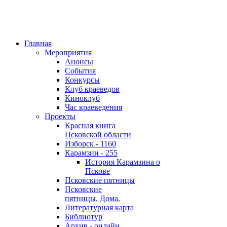
Главная
Мероприятия
Анонсы
События
Конкурсы
Клуб краеведов
Киноклуб
Час краеведения
Проекты
Красная книга
Псковской области
Изборск - 1160
Карамзин - 255
История Карамзина о
Пскове
Псковские пятницы
Псковские
пятницы. Дома.
Литературная карта
Библиотур
Архив - онлайн