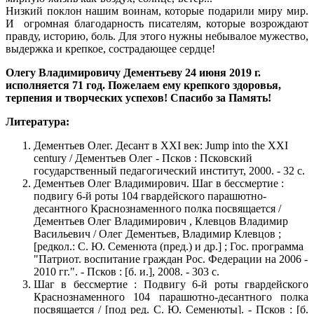
Низкий поклон нашим воинам, которые подарили миру мир.
И огромная благодарность писателям, которые возрождают
правду, историю, боль. Для этого нужны небывалое мужество,
выдержка и крепкое, сострадающее сердце!
Олегу Владимировичу Дементьеву 24 июня 2019 г.
исполняется 71 год. Пожелаем ему крепкого здоровья,
терпения и творческих успехов! Спасибо за Память!
Литература:
Дементьев Олег. Десант в XXI век: Jump into the XXI
century / Дементьев Олег - Псков : Псковский
государственный педагогический институт, 2000. - 32 с.
Дементьев Олег Владимирович. Шаг в бессмертие :
подвигу 6-й роты 104 гвардейского парашютно-
десантного Краснознаменного полка посвящается /
Дементьев Олег Владимирович , Клевцов Владимир
Васильевич / Олег Дементьев, Владимир Клевцов ;
[редкол.: С. Ю. Семенюта (пред.) и др.] ; Гос. программа
"Патриот. воспитание граждан Рос. Федерации на 2006 -
2010 гг.". - Псков : [б. и.], 2008. - 303 с.
Шаг в бессмертие : Подвигу 6-й роты гвардейского
Краснознаменного 104 парашютно-десантного полка
посвящается / [под ред. С. Ю. Семенюты]. - Псков : [б.