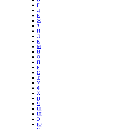
Г
Д
Е
Ж
З
И
Л
К
М
Н
О
П
Р
С
Т
У
Ф
Х
Ц
Ч
Ш
Щ
Э
Ю