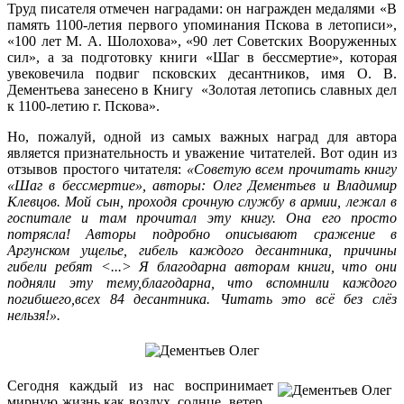
Труд писателя отмечен наградами: он награжден медалями «В
память 1100-летия первого упоминания Пскова в летописи»,
«100 лет М. А. Шолохова», «90 лет Советских Вооруженных
сил», а за подготовку книги «Шаг в бессмертие», которая
увековечила подвиг псковских десантников, имя О. В.
Дементьева занесено в Книгу «Золотая летопись славных дел
к 1100-летию г. Пскова».
Но, пожалуй, одной из самых важных наград для автора
является признательность и уважение читателей. Вот один из
отзывов простого читателя:
«Советую всем прочитать книгу
«Шаг в бессмертие», авторы: Олег Дементьев и Владимир
Клевцов. Мой сын, проходя срочную службу в армии, лежал в
госпитале и там прочитал эту книгу. Она его просто
потрясла! Авторы подробно описывают сражение в
Аргунском ущелье, гибель каждого десантника, причины
гибели ребят <...> Я благодарна авторам книги, что они
подняли эту тему,благодарна, что вспомнили каждого
погибшего,всех 84 десантника. Читать это всё без слёз
нельзя!».
Сегодня каждый из нас воспринимает
мирную жизнь как воздух, солнце, ветер...