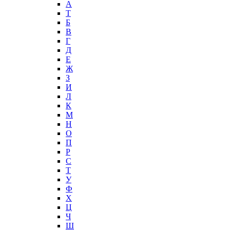
А
T
Б
В
Г
Д
Е
Ж
З
И
Л
К
М
Н
О
П
Р
С
Т
У
Ф
Х
Ц
Ч
Ш