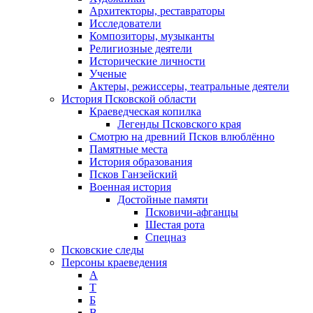
Архитекторы, реставраторы
Исследователи
Композиторы, музыканты
Религиозные деятели
Исторические личности
Ученые
Актеры, режиссеры, театральные деятели
История Псковской области
Краеведческая копилка
Легенды Псковского края
Смотрю на древний Псков влюблённо
Памятные места
История образования
Псков Ганзейский
Военная история
Достойные памяти
Псковичи-афганцы
Шестая рота
Спецназ
Псковские следы
Персоны краеведения
А
T
Б
В