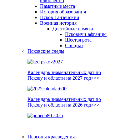
влюблённо
Памятные места
История образования
Псков Ганзейский
Военная история
Достойные памяти
Псковичи-афганцы
Шестая рота
Спецназ
Псковские следы
Календарь знаменательных дат по
Пскову и области на 2027 год>>>
Календарь знаменательных дат по
Пскову и области на 2026 год>>>
Персоны краеведения