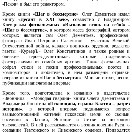
-Псков» и был его редактором.
Кроме книги
«Шаг в бессмертие»
, Олег Дементьев издал
книгу
«Десант в XXI век»
, совместно с Владимиром
Клевцовым
фотоальманах «Вызываю огонь на себя!» -
«Шаг в бессмертие»
, в котором масса фотографий, автором
которых является сам Олег Дементьев, профессионал-
фотограф Иван Петрович Саламатов – участник Великой
Отечественной войны, кавалер воинских орденов, редактор
газеты «КурьерЪ» Олег Константинов, а также родные и
близкие героев-десантников, которые поделились
фотографиями из семейных архивов. Также фотоальманах
собрал стихи и песни профессиональных поэтов и
композиторов и любителей, в нем размещены отрывки
очерков из книги «Шаг в бессмертие». Многие стихи, песни,
публикации напечатаны впервые.
Кроме того, подготовлена к изданию в издательстве
«Звонница – «Молодая гвардия» книга Олега Дементьева и
Владимира Лопатина
«Псковщина, страны Балтии – разрез
истории»
, в которой впервые поднимается вопрос
взаимоотношений жителей псковской земли со своими
соседями в Латвии, Эстонии и Литве за несколько
тысячелетий. В ней рассказывается о возникновении Руси, о
создании Тевтонского и Ливонского орденов. Приводятся