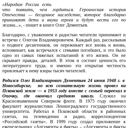
«Народам России есть
что помнить, чем гордиться. Героическая история
Отечества — бесценное наследство, которое благодарно
принимают дети и внуки героев и будут нести его по
жизни...»,
- пишет в книге Олег Дементьев.
Благодарно, с уважением и радостью читатели принимают и
встречи с Олегом Владимировичем. Каждый раз, рассказывая
о подвиге десантников, он переживает все вновь и вновь,
вспоминает, как встречался с семьями погибших, и это было
одно из самых тяжелых испытаний в его жизни. Он не
скрывает правды, деталей. В этом и состоит ценность его
литературного труда, и именно эта открытая честность
привлекает к нему взоры тысяч читателей.
Родился Олег Владимирович Дементьев 24 июня 1948 г. в
Новосибирске, но всю сознательную жизнь провел на
Псковской земле — в 1953 году вместе с семьей переехал в
Опочку, где окончил среднюю школу.
Служил на
Краснознаменном Северном флоте. В 1975 году окончил
факультет журналистики Ленинградского государственного
университета. Работал в Псковской области в районных
газетах, на телевидении и радио, корреспондентом
«Российской газеты». В 1999 году создал приложение к
еженедельнику «Аргументы и факты» – «Аргументы и факты