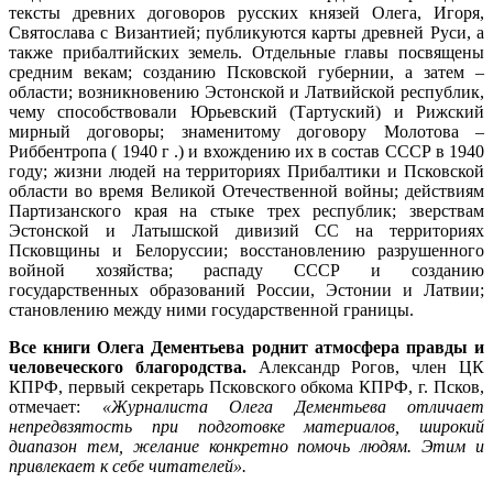
тексты древних договоров русских князей Олега, Игоря,
Святослава с Византией; публикуются карты древней Руси, а
также прибалтийских земель. Отдельные главы посвящены
средним векам; созданию Псковской губернии, а затем –
области; возникновению Эстонской и Латвийской республик,
чему способствовали Юрьевский (Тартуский) и Рижский
мирный договоры; знаменитому договору Молотова –
Риббентропа ( 1940 г .) и вхождению их в состав СССР в 1940
году; жизни людей на территориях Прибалтики и Псковской
области во время Великой Отечественной войны; действиям
Партизанского края на стыке трех республик; зверствам
Эстонской и Латышской дивизий СС на территориях
Псковщины и Белоруссии; восстановлению разрушенного
войной хозяйства; распаду СССР и созданию
государственных образований России, Эстонии и Латвии;
становлению между ними государственной границы.
Все книги Олега Дементьева роднит атмосфера правды и
человеческого благородства.
Александр Рогов, член ЦК
КПРФ, первый секретарь Псковского обкома КПРФ, г. Псков,
отмечает:
«Журналиста Олега Дементьева отличает
непредвзятость при подготовке материалов, широкий
диапазон тем, желание конкретно помочь людям. Этим и
привлекает к себе читателей».