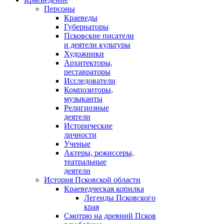
Персоны
Краеведы
Губернаторы
Псковские писатели
и деятели культуры
Художники
Архитекторы,
реставраторы
Исследователи
Композиторы,
музыканты
Религиозные
деятели
Исторические
личности
Ученые
Актеры, режиссеры,
театральные
деятели
История Псковской области
Краеведческая копилка
Легенды Псковского
края
Смотрю на древний Псков