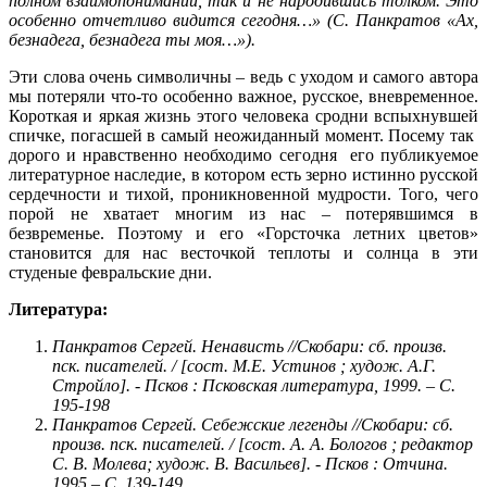
полном взаимопонимании, так и не народившись толком. Это
особенно отчетливо видится сегодня…» (С. Панкратов «Ах,
безнадега, безнадега ты моя…»).
Эти слова очень символичны – ведь с уходом и самого автора
мы потеряли что-то особенно важное, русское, вневременное.
Короткая и яркая жизнь этого человека сродни вспыхнувшей
спичке, погасшей в самый неожиданный момент. Посему так
дорого и нравственно необходимо сегодня его публикуемое
литературное наследие, в котором есть зерно истинно русской
сердечности и тихой, проникновенной мудрости. Того, чего
порой не хватает многим из нас – потерявшимся в
безвременье. Поэтому и его «Горсточка летних цветов»
становится для нас весточкой теплоты и солнца в эти
студеные февральские дни.
Литература:
Панкратов Сергей. Ненависть //Скобари: сб. произв.
пск. писателей. / [сост. М.Е. Устинов ; худож. А.Г.
Стройло]. - Псков : Псковская литература, 1999. – С.
195-198
Панкратов Сергей. Себежские легенды //Скобари: сб.
произв. пск. писателей. / [сост. А. А. Бологов ; редактор
С. В. Молева; худож. В. Васильев]. - Псков : Отчина.
1995 – С. 139-149