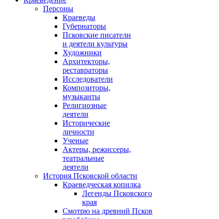
Персоны
Краеведы
Губернаторы
Псковские писатели
и деятели культуры
Художники
Архитекторы,
реставраторы
Исследователи
Композиторы,
музыканты
Религиозные
деятели
Исторические
личности
Ученые
Актеры, режиссеры,
театральные
деятели
История Псковской области
Краеведческая копилка
Легенды Псковского
края
Смотрю на древний Псков