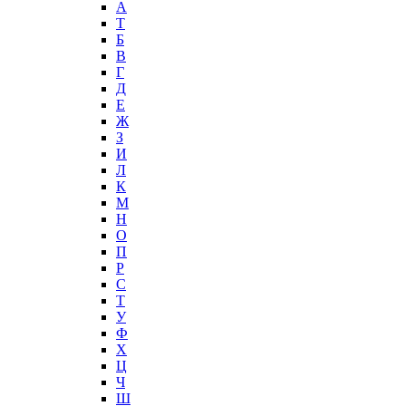
А
T
Б
В
Г
Д
Е
Ж
З
И
Л
К
М
Н
О
П
Р
С
Т
У
Ф
Х
Ц
Ч
Ш