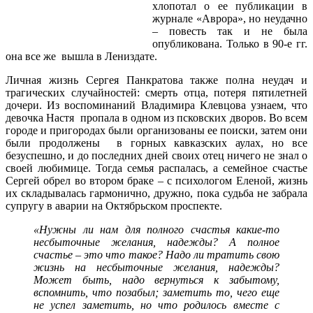
хлопотал о ее публикации в
журнале «Аврора», но неудачно
– повесть так и не была
опубликована. Только в 90-е гг.
она все же вышла в Лениздате.
Личная жизнь Сергея Панкратова также полна неудач и
трагических случайностей: смерть отца, потеря пятилетней
дочери. Из воспоминаний Владимира Клевцова узнаем, что
девочка Настя пропала в одном из псковских дворов. Во всем
городе и пригородах были организованы ее поиски, затем они
были продолжены в горных кавказских аулах, но все
безуспешно, и до последних дней своих отец ничего не знал о
своей любимице. Тогда семья распалась, а семейное счастье
Сергей обрел во втором браке – с психологом Еленой, жизнь
их складывалась гармонично, дружно, пока судьба не забрала
супругу в аварии на Октябрьском проспекте.
«Нужны ли нам для полного счастья какие-то
несбыточные желания, надежды? А полное
счастье – это что такое? Надо ли тратить свою
жизнь на несбыточные желания, надежды?
Может быть, надо вернуться к забытому,
вспомнить, что позабыл; заметить то, чего еще
не успел заметить, но что родилось вместе с