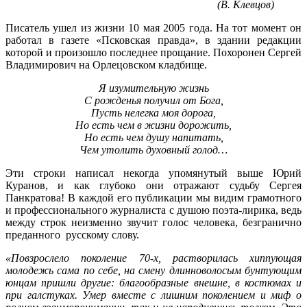
(В. Клевцов)
Писатель ушел из жизни 10 мая 2005 года. На тот момент он
работал в газете «Псковская правда», в здании редакции
которой и произошло последнее прощание. Похоронен Сергей
Владимирович на Орлецовском кладбище.
Я изумительную жизнь
С рожденья получил от Бога,
Пусть нелегка моя дорога,
Но есть чем в жизни дорожить,
Но есть чем душу напитать,
Чем утолить духовный голод…
Эти строки написал некогда упомянутый выше Юрий
Куранов, и как глубоко они отражают судьбу Сергея
Панкратова! В каждой его публикации мы видим грамотного
и профессионального журналиста с душою поэта-лирика, ведь
между строк неизменно звучит голос человека, безгранично
преданного русскому слову.
«Повзрослело поколение 70-х, растворилась хиппующая
молодежь сама по себе, на смену длинноволосым бунтующим
юнцам пришли другие: благообразные внешне, в костюмах и
при галстуках. Умер вместе с лишним поколением и миф о