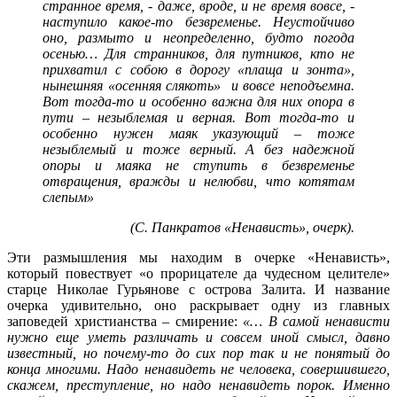
странное время, - даже, вроде, и не время вовсе, -
наступило какое-то безвременье. Неустойчиво
оно, размыто и неопределенно, будто погода
осенью… Для странников, для путников, кто не
прихватил с собою в дорогу «плаща и зонта»,
нынешняя «осенняя слякоть» и вовсе неподъемна.
Вот тогда-то и особенно важна для них опора в
пути – незыблемая и верная. Вот тогда-то и
особенно нужен маяк указующий – тоже
незыблемый и тоже верный. А без надежной
опоры и маяка не ступить в безвременье
отвращения, вражды и нелюбви, что котятам
слепым»
(С. Панкратов «Ненависть», очерк).
Эти размышления мы находим в очерке «Ненависть»,
который повествует «о прорицателе да чудесном целителе»
старце Николае Гурьянове с острова Залита. И название
очерка удивительно, оно раскрывает одну из главных
заповедей христианства – смирение:
«… В самой ненависти
нужно еще уметь различать и совсем иной смысл, давно
известный, но почему-то до сих пор так и не понятый до
конца многими. Надо ненавидеть не человека, совершившего,
скажем, преступление, но надо ненавидеть порок. Именно