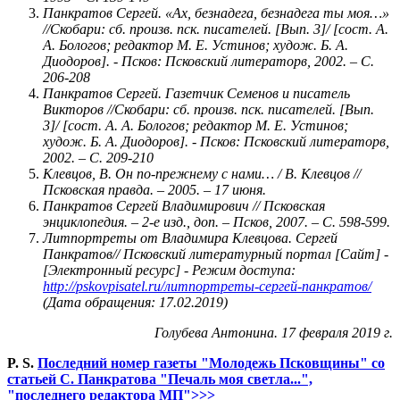
Панкратов Сергей. «Ах, безнадега, безнадега ты моя…»
//Скобари: сб. произв. пск. писателей. [Вып. 3]/ [сост. А.
А. Бологов; редактор М. Е. Устинов; худож. Б. А.
Диодоров]. - Псков: Псковский литераторв, 2002. – С.
206-208
Панкратов Сергей. Газетчик Семенов и писатель
Викторов //Скобари: сб. произв. пск. писателей. [Вып.
3]/ [сост. А. А. Бологов; редактор М. Е. Устинов;
худож. Б. А. Диодоров]. - Псков: Псковский литераторв,
2002. – С. 209-210
Клевцов, В. Он по-прежнему с нами… / В. Клевцов //
Псковская правда. – 2005. – 17 июня.
Панкратов Сергей Владимирович // Псковская
энциклопедия. – 2-е изд., доп. – Псков, 2007. – С. 598-599.
Литпортреты от Владимира Клевцова. Сергей
Панкратов
// Псковский литературный
портал [Сайт] -
[Электронный ресурс] - Режим доступа:
http://pskovpisatel.ru/литпортреты-сергей-панкратов/
(Дата обращения: 17.02.2019)
Голубева Антонина. 17 февраля 2019 г.
P. S.
Последний номер газеты "Молодежь Псковщины" со
статьей С. Панкратова "Печаль моя светла...",
"последнего редактора МП">>>