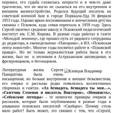
пережил, его судьба сложилась непросто и в чем-то даже
трагически, что не могло не сказаться на его внутреннем и
внешнем жизнеустройстве. Родился будущий писатель на
советской военной базе в городе Порккала-Удд 16 февраля
1953 года. Однако яркие воспоминания и впечатления детства
связаны с Псковом, куда семья переехала в 1959 году. Здесь
Сергей окончил среднюю школу и Псковский педагогический
институт им. С.М. Кирова. В разные годы работал в газете
«Молодой ленинец», где прошел путь от рядового сотрудника
до редактора, в еженедельнике «Панорама», в ИА «Псковская
лента новостей». Многие годы посвятил работе в «Псковской
правде». Но не только журналистская работа была в его
жизни, был он и лесником в Астраханском заповеднике, и
фрезеровщиком, и бетонщиком.
Литературная жизнь Сергея
Панкратова была очень
насыщенная, но больше внутренняя и внешне безызвестная,
его очерки и рассказы редко появлялись коллективных
сборниках и газетах.
«Ах безнадега, безнадега ты моя…»,
«Газетчик Семенов и писатель Викторов», «Ненависть»,
«Себежские легенды
» - те немногие примеры очерков и
рассказов, которые были опубликованы в разные годы в
альманахе псковских писателей «Скобари». Почему столь
мало работ? Быть может, это связано с тем, что
«Сергей,