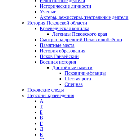
Религиозные деятели
Исторические личности
Ученые
Актеры, режиссеры, театральные деятели
История Псковской области
Краеведческая копилка
Легенды Псковского края
Смотрю на древний Псков влюблённо
Памятные места
История образования
Псков Ганзейский
Военная история
Достойные памяти
Псковичи-афганцы
Шестая рота
Спецназ
Псковские следы
Персоны краеведения
А
T
Б
В
Г
Д
Е