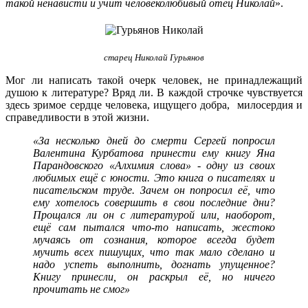
такой ненависти и учит человеколюбивый отец Николай
».
старец Николай Гурьянов
Мог ли написать такой очерк человек, не принадлежащий
душою к литературе? Вряд ли. В каждой строчке чувствуется
здесь зримое сердце человека, ищущего добра, милосердия и
справедливости в этой жизни.
«
За несколько дней до смерти Сергей попросил
Валентина Курбатова принести ему книгу Яна
Парандовского «Алхимия слова» - одну из своих
любимых ещё с юности. Это книга о писателях и
писательском труде. Зачем он попросил её, что
ему хотелось совершить в свои последние дни?
Прощался ли он с литературой или, наоборот,
ещё сам пытался что-то написать, жестоко
мучаясь от сознания, которое всегда будет
мучить всех пишущих, что так мало сделано и
надо успеть выполнить, догнать упущенное?
Книгу принесли, он раскрыл её, но ничего
прочитать не смог»