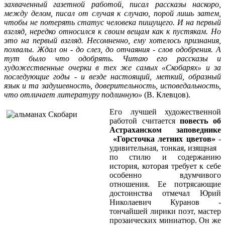
захваченный газетной работой, писал рассказы наскоро,
между делом, писал от случая к случаю, порой лишь затем,
чтобы не потерять статус человека пишущего. И на первый
взгляд, нередко относился к своим вещам как к пустякам. Но
это на первый взгляд. Несомненно, ему хотелось признания,
похвалы. Ждал он - до слез, до отчаяния - слов одобрения. А
тут было что одобрять.
Читаю его рассказы и
художественные очерки в тех же самых «Скобарях» и за
последующие годы - и везде настоящий, меткий, образный
язык и та задушевность, доверительность, исповедальность,
что отличает литературу подлинную»
(В. Клевцов).
Его лучшей художественной
работой считается
повесть об
Астраханском заповеднике
«Горсточка летних цветов»
-
удивительная, тонкая, изящная
по стилю и содержанию
история, которая требует к себе
особенно вдумчивого
отношения. Ее потрясающие
достоинства отмечал Юрий
Николаевич Куранов -
тончайшей лирики поэт, мастер
прозаических миниатюр. Он же