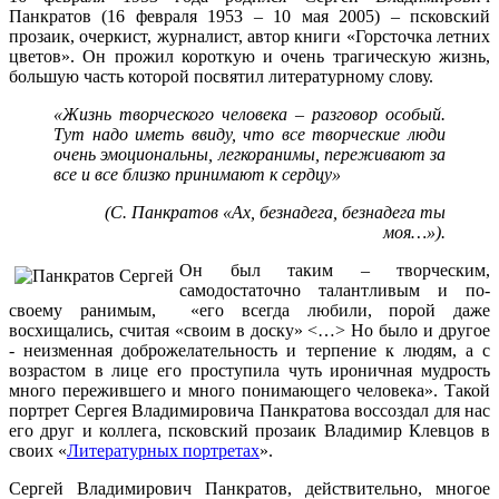
Панкратов (16 февраля 1953 – 10 мая 2005) – псковский
прозаик, очеркист, журналист, автор книги «Горсточка летних
цветов». Он прожил короткую и очень трагическую жизнь,
большую часть которой посвятил литературному слову.
«Жизнь творческого человека – разговор особый.
Тут надо иметь ввиду, что все творческие люди
очень эмоциональны, легкоранимы, переживают за
все и все близко принимают к сердцу»
(С. Панкратов «Ах, безнадега, безнадега ты
моя…»).
Он был таким – творческим,
самодостаточно талантливым и по-
своему ранимым, «его всегда любили, порой даже
восхищались, считая «своим в доску» <…> Но было и другое
- неизменная доброжелательность и терпение к людям, а с
возрастом в лице его проступила чуть ироничная мудрость
много пережившего и много понимающего человека». Такой
портрет Сергея Владимировича Панкратова воссоздал для нас
его друг и коллега, псковский прозаик Владимир Клевцов в
своих «
Литературных портретах
».
Сергей Владимирович Панкратов, действительно, многое