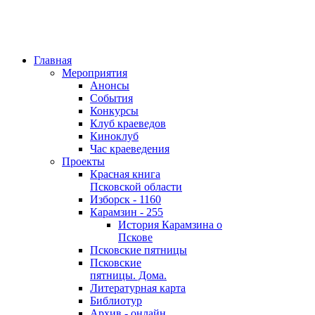
Главная
Мероприятия
Анонсы
События
Конкурсы
Клуб краеведов
Киноклуб
Час краеведения
Проекты
Красная книга
Псковской области
Изборск - 1160
Карамзин - 255
История Карамзина о
Пскове
Псковские пятницы
Псковские
пятницы. Дома.
Литературная карта
Библиотур
Архив - онлайн