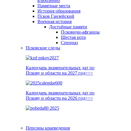
влюблённо
Памятные места
История образования
Псков Ганзейский
Военная история
Достойные памяти
Псковичи-афганцы
Шестая рота
Спецназ
Псковские следы
Календарь знаменательных дат по
Пскову и области на 2027 год>>>
Календарь знаменательных дат по
Пскову и области на 2026 год>>>
Персоны краеведения