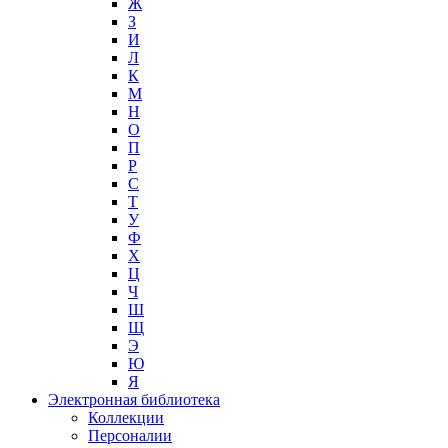
Ж
З
И
Л
К
М
Н
О
П
Р
С
Т
У
Ф
Х
Ц
Ч
Ш
Щ
Э
Ю
Я
Электронная библиотека
Коллекции
Персоналии