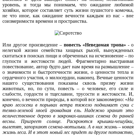
уровень, и тогда мы понимаем, что ожидание любимой
хозяйки, которое составляет суть жизни пушистого комочка,
не что иное, как ожидание вечности каждым из нас - вне
соизмеримости времени и пространства.
Или другое произведение –
повесть «Неведомая тропа»
- о
нелегкой жизни семейства хищных рысей, вынужденных
скитаться в поисках пищи и обреченных на исчезновение – по
глупости и жестокости людей. Фрагментарно выстраивая
повествование, автор будто дает нам время на размышление –
о значимости и быстротечности жизни, о ценности тепла и
сердечного участия, о милосердии, наконец. Вечные ценности
нашего существования показаны сквозь призму жизни
животных, но, по сути, повесть – о человеке, его силе и
слабости, гордости и тщеславии, трусости и жестокости. И,
конечно, о вечности природы, в которой все закономерно: «
На
краю лесосеки в порывах ветра тяжело поднимает суки с
темно-зеленой хвоей громадная ель. Надежно хранит это
величественное дерево в закромах-шишках семена до ранней
весны. Пригреет солнце. Раскроются крышки-чешуйки,
вылетят, запорхают семена-мотыльки. А в них жизнь – новая
жизнь леса. И в этот новый лес придет ли другое потомство,