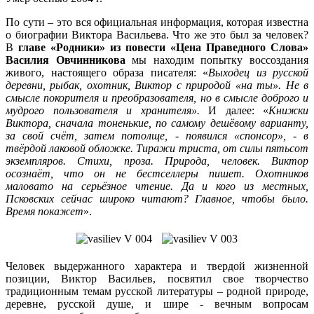
По сути – это вся официальная информация, которая известна
о биографии Виктора Васильева. Что же это был за человек?
В
главе «Родники» из
повести «Цена Праведного Слова»
Василия Овчинникова
мы находим попытку воссоздания
живого, настоящего образа писателя: «
Выходец из русской
деревни, рыбак, охотник, Виктор с природой «на ты». Не в
смысле покорителя и преобразователя, но в смысле доброго и
мудрого пользователя и хранителя».
И далее: «
Книжки
Виктора, сначала тоненькие, по самому дешёвому варианту,
за свой счёт, затем потолще, - появился «спонсор», - в
твёрдой лаковой обложке. Тиражи триста, от силы пятьсот
экземпляров. Стихи, проза. Природа, человек. Виктор
осознаёт, что он не бестселлеры пишет. Охотников
маловато на серьёзное чтение. Да и кого из местных,
Псковских сейчас широко читают? Главное, чтобы было.
Время покажет
».
Человек выдержанного характера и твердой жизненной
позиции, Виктор Васильев, посвятил свое творчество
традиционным темам русской литературы – родной природе,
деревне, русской душе, и шире - вечным вопросам