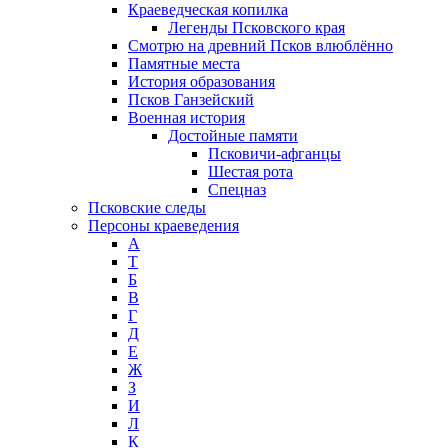
Краеведческая копилка
Легенды Псковского края
Смотрю на древний Псков влюблённо
Памятные места
История образования
Псков Ганзейский
Военная история
Достойные памяти
Псковичи-афганцы
Шестая рота
Спецназ
Псковские следы
Персоны краеведения
А
T
Б
В
Г
Д
Е
Ж
З
И
Л
К