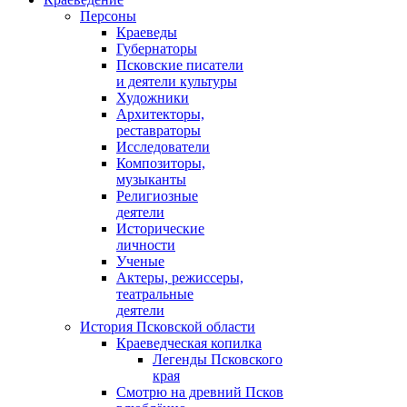
Персоны
Краеведы
Губернаторы
Псковские писатели
и деятели культуры
Художники
Архитекторы,
реставраторы
Исследователи
Композиторы,
музыканты
Религиозные
деятели
Исторические
личности
Ученые
Актеры, режиссеры,
театральные
деятели
История Псковской области
Краеведческая копилка
Легенды Псковского
края
Смотрю на древний Псков