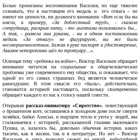
Болью пронизаны воспоминания Василия, но еще тяжелее
сознавать, что в настоящем его медаль и его отвага – не
имеют ни ценности, ни должного внимания: «
Вот если бы вы
имели, к примеру, «За доблестный труд», - сказала
сотрудница, раскрыв папку, - то льготами пользовались бы...
А так, - развела она руками, - ни в одном постановлении
медаль «За отвагу» не фигурирует, вы же были
несовершеннолетним. Зажав в руке паспорт и удостоверение,
Акимов неторопливо шёл по тротуару…».
Освещая тему «ребенка на войне», Виктор Васильев обращает
внимание читателя на социальные и общечеловеческие
проблемы уже современного ему общества, и показывает, что
одной из его самых страшных бед является человеческое
равнодушие. В этом смысле его «быль», действительно,
становится историей настоящего, поскольку своевременно
обращает каждого из нас к голосу нашей совести.
Открывая
рассказ-миниатюру «Сиротство»
, повествующий
о брошенном коте, оставшемся в холодном доме после смерти
хозяйки, бабки Анисьи, и ищущем тепла и уюта у людей, мы
сталкиваемся с историей, рассказанной глазами маленького
Пушка, и, казалось бы, довольно обычная история, каких
тысячи, как в жизни, так и в литературе. Но нет – Виктор
Васильев и здесь выводит сюжет на некий, небытийный