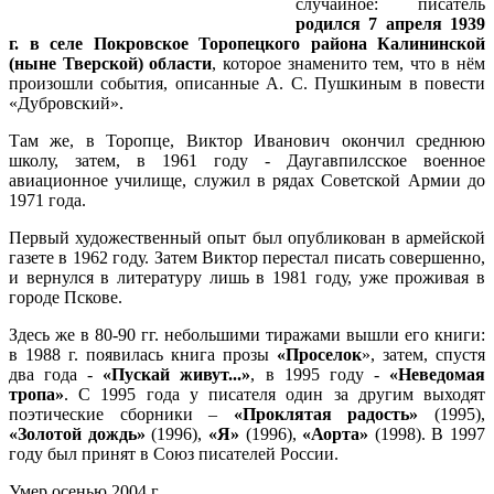
случайное: писатель
родился 7 апреля 1939
г. в селе Покровское Торопецкого района Калининской
(ныне Тверской) области
, которое знаменито тем, что в нём
произошли события, описанные А. С. Пушкиным в повести
«Дубровский».
Там же, в Торопце, Виктор Иванович окончил среднюю
школу, затем, в 1961 году - Даугавпилсское военное
авиационное училище, служил в рядах Советской Армии до
1971 года.
Первый художественный опыт был опубликован в армейской
газете в 1962 году. Затем Виктор перестал писать совершенно,
и вернулся в литературу лишь в 1981 году, уже проживая в
городе Пскове.
Здесь же в 80-90 гг. небольшими тиражами вышли его книги:
в 1988 г. появилась книга прозы
«Проселок
», затем, спустя
два года -
«Пускай живут...»
, в 1995 году -
«Неведомая
тропа»
. С 1995 года у писателя один за другим выходят
поэтические сборники –
«Проклятая радость»
(1995),
«Золотой дождь»
(1996),
«Я»
(1996),
«Аорта»
(1998). В 1997
году был принят в Союз писателей России.
Умер осенью 2004 г.