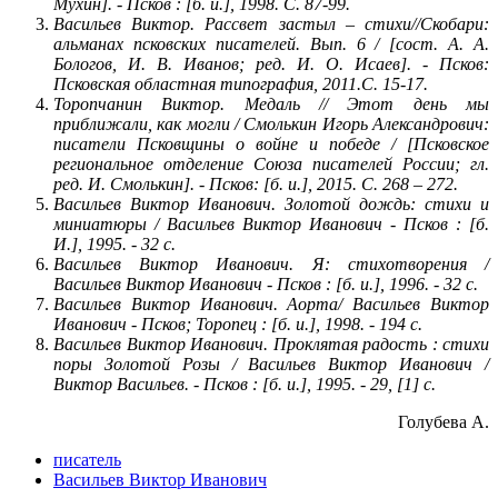
Мухин]. - Псков : [б. и.], 1998. С. 87-99.
Васильев Виктор. Рассвет застыл – стихи//Скобари:
альманах псковских писателей. Вып. 6 / [сост. А. А.
Бологов, И. В. Иванов; ред. И. О. Исаев]. - Псков:
Псковская областная типография, 2011.С. 15-17
.
Торопчанин Виктор. Медаль // Этот день мы
приближали, как могли / Смолькин Игорь Александрович:
писатели Псковщины о войне и победе / [Псковское
региональное отделение Союза писателей России; гл.
ред. И. Смолькин]. - Псков: [б. и.], 2015. С. 268 – 272.
Васильев Виктор Иванович. Золотой дождь: стихи и
миниатюры / Васильев Виктор Иванович - Псков : [б.
И.], 1995. - 32 с.
Васильев Виктор Иванович. Я: стихотворения /
Васильев Виктор Иванович - Псков : [б. и.], 1996. - 32 с
.
Васильев Виктор Иванович. Аорта/ Васильев Виктор
Иванович - Псков; Торопец : [б. и.], 1998. - 194 с.
Васильев Виктор Иванович. Проклятая радость : стихи
поры Золотой Розы / Васильев Виктор Иванович /
Виктор Васильев. - Псков : [б. и.], 1995. - 29, [1] с
.
Голубева А.
писатель
Васильев Виктор Иванович