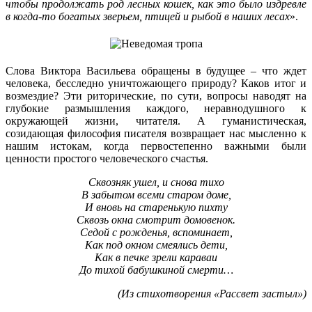
чтобы продолжать род лесных кошек, как это было издревле
в когда-то богатых зверьем, птицей и рыбой в наших лесах
».
Слова Виктора Васильева обращены в будущее – что ждет
человека, бесследно уничтожающего природу? Каков итог и
возмездие? Эти риторические, по сути, вопросы наводят на
глубокие размышления каждого, неравнодушного к
окружающей жизни, читателя. А гуманистическая,
созидающая философия писателя возвращает нас мысленно к
нашим истокам, когда первостепенно важными были
ценности простого человеческого счастья.
Сквозняк ушел, и снова тихо
В забытом всеми старом доме,
И вновь на старенькую пихту
Сквозь окна смотрит домовенок.
Седой с рожденья, вспоминает,
Как под окном смеялись дети,
Как в печке зрели караваи
До тихой бабушкиной смерти…
(Из стихотворения «Рассвет застыл»)