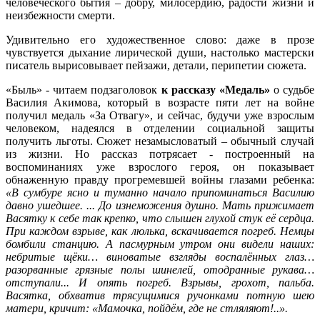
человеческого бытия – добру, милосердию, радости жизни и
неизбежности смерти.
Удивительно его художественное слово: даже в прозе
чувствуется дыхание лирической души, настолько мастерски
писатель вырисовывает пейзажи, детали, перипетии сюжета.
«Быль» - читаем подзаголовок
к рассказу «Медаль»
о судьбе
Василия Акимова, который в возрасте пяти лет на войне
получил медаль «За Отвагу», и сейчас, будучи уже взрослым
человеком, надеялся в отделении социальной защиты
получить льготы. Сюжет незамысловатый – обычный случай
из жизни. Но рассказ потрясает - построенный на
воспоминаниях уже взрослого героя, он показывает
обнаженную правду прогремевшей войны глазами ребенка:
«В сумбуре ясно и туманно начало припоминаться Василию
давно ушедшее. ... До изнеможения душно. Мать прижимает
Васятку к себе так крепко, что слышен глухой стук её сердца.
При каждом взрыве, как люлька, вскачивается погреб. Немцы
бомбили станцию. А пасмурным утром они видели наших:
небритые щёки… виноватые взгляды воспалённых глаз…
разорванные грязные полы шинелей, отодранные рукава…
отступали... И опять погреб. Взрывы, грохот, пальба.
Васятка, обхватив трясущимися ручонками потную шею
матери, кричит: «Мамочка, пойдём, где не стляляют!..».