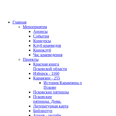
Главная
Мероприятия
Анонсы
События
Конкурсы
Клуб краеведов
Киноклуб
Час краеведения
Проекты
Красная книга
Псковской области
Изборск - 1160
Карамзин - 255
История Карамзина о
Пскове
Псковские пятницы
Псковские
пятницы. Дома.
Литературная карта
Библиотур
Архив - онлайн