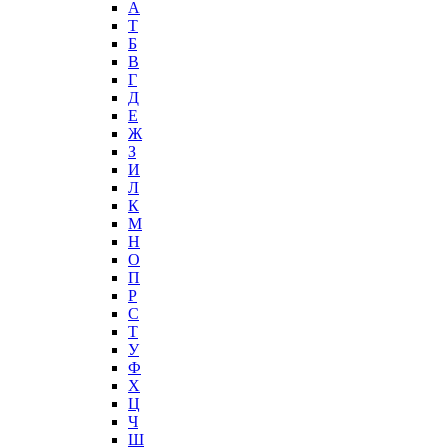
А
T
Б
В
Г
Д
Е
Ж
З
И
Л
К
М
Н
О
П
Р
С
Т
У
Ф
Х
Ц
Ч
Ш