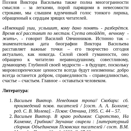
Поэзия Виктора Васильева также полна многогранности
смыслов – за легкими, порой парящими в невесомости
строками, мы слышим вдумчивый голос тонкого лирика,
обращенный к сердцам зрящих читателей.
«
Имеющий уши, услышит, кому дано понять - разберётся.
Время всё расставит по местам. Суета отойдёт, вечному -
жит
ь», - говорит Василий Овчинников. Истинно так –
знаменательная дата биографии Виктора Васильева
расставляет важные точки – его творчество сегодня
актуально, как никогда. Силой своей гуманности, оно
обращено к читателю неравнодушному, совестливому,
думающему. Глубиной своей мудрости – в будущее, поскольку
мировоззренческие ценности всегда будут неизменны: добро
всегда останется добром, справедливость - справедливостью,
счастье – счастьем. Главное – оставаться человеком.
Литература
:
Васильев Виктор. Неведомая тропа// Скобари: сб.
произведений псков. писателей / [сост. А. А. Бологов;
ред. С. В. Молева]. - Псков: Отчина, 1995. С. 44 – 57.
Васильев Виктор. В краю родимом: Сиротство, На
Каменке, Грибник// Звучание свирели : [литературный
сборник Объединения Псковских писателей / сост. В.М.