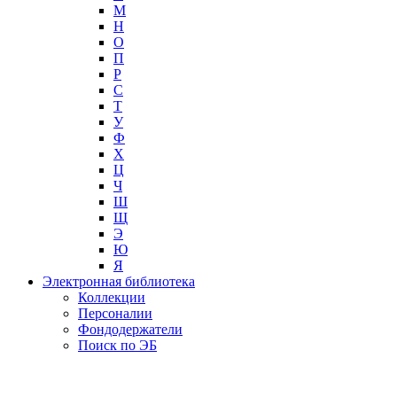
М
Н
О
П
Р
С
Т
У
Ф
Х
Ц
Ч
Ш
Щ
Э
Ю
Я
Электронная библиотека
Коллекции
Персоналии
Фондодержатели
Поиск по ЭБ