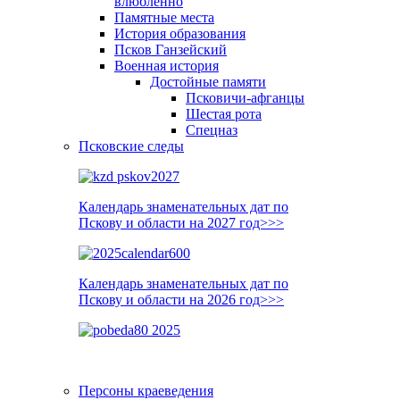
влюблённо
Памятные места
История образования
Псков Ганзейский
Военная история
Достойные памяти
Псковичи-афганцы
Шестая рота
Спецназ
Псковские следы
Календарь знаменательных дат по
Пскову и области на 2027 год>>>
Календарь знаменательных дат по
Пскову и области на 2026 год>>>
Персоны краеведения