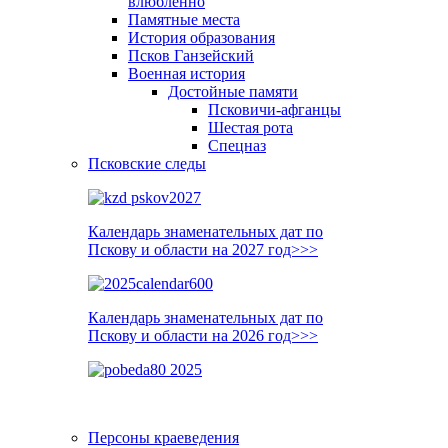
влюблённо
Памятные места
История образования
Псков Ганзейский
Военная история
Достойные памяти
Псковичи-афганцы
Шестая рота
Спецназ
Псковские следы
Календарь знаменательных дат по
Пскову и области на 2027 год>>>
Календарь знаменательных дат по
Пскову и области на 2026 год>>>
Персоны краеведения