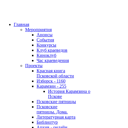
Главная
Мероприятия
Анонсы
События
Конкурсы
Клуб краеведов
Киноклуб
Час краеведения
Проекты
Красная книга
Псковской области
Изборск - 1160
Карамзин - 255
История Карамзина о
Пскове
Псковские пятницы
Псковские
пятницы. Дома.
Литературная карта
Библиотур
Архив - онлайн