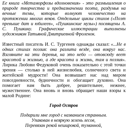
Ее книга «Метаморфозы вдохновения» - это размышления о
природе творчества и предназначении поэта, раздумья на
вечные темы, которые волнуют человечество на
протяжении многих веков. Отдельные циклы стихов («Поэт
превыше дат и юбилеев», «Пушкинские музы») посвящены А.
С. Пушкину. Графические иллюстрации выполнены
художником Татьяной Дмитриевной Фроленок.
Известный писатель И. С. Тургенев однажды сказал:
«...Не в
одних стихах поэзия: она разлита везде, она вокруг нас.
Взгляните на эти деревья, на это небо — отовсюду веет
красотой и жизнью, а где красота и жизнь, там и поэзия».
Лирика Любови Федуковой очень показательно с этой точки
зрения — столько в ней жизнелюбия, солнечного света и
житейской мудрости! Она возвышает нас над миром
повседневности, будничности и обогащает духовно. Она
помогает нам быть добрее, решительнее, нежнее,
мужественнее. Она вновь и вновь обращает наши взоры к
малой Родине:
Город Остров
Подарили мне город с названием странным.
Упакован в неяркую зелень лесов,
Перевязан рекой неширокой, туманной,