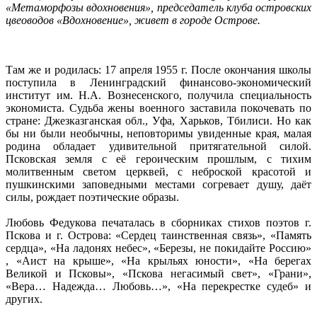
«Метаморфозы вдохновения», председатель клуба островских
цвеоводов «Вдохновение», живет в городе Острове.
Там же и родилась: 17 апреля 1955 г. После окончания школы
поступила в Ленинградский финансово-экономический
институт им. Н.А. Вознесенского, получила специальность
экономиста. Судьба жены военного заставила покочевать по
стране: Джезказганская обл., Уфа, Харьков, Тбилиси. Но как
бы ни были необычны, неповторимы увиденные края, малая
родина обладает удивительной притягательной силой.
Псковская земля с её героическим прошлым, с тихим
молитвенным светом церквей, с неброской красотой и
пушкинскими заповедными местами согревает душу, даёт
силы, рождает поэтические образы.
Любовь Федукова печаталась в сборниках стихов поэтов г.
Пскова и г. Острова: «Сердец таинственная связь», «Память
сердца», «На ладонях небес», «Березы, не покидайте Россию»
, «Аист на крыше», «На крыльях юности», «На берегах
Великой и Псковы», «Пскова негасимый свет», «Грани»,
«Вера… Надежда… Любовь…», «На перекрестке судеб» и
других.