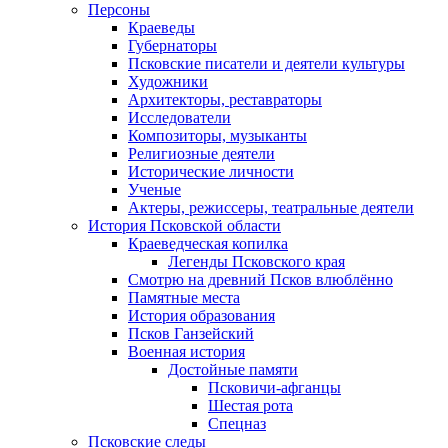
Персоны
Краеведы
Губернаторы
Псковские писатели и деятели культуры
Художники
Архитекторы, реставраторы
Исследователи
Композиторы, музыканты
Религиозные деятели
Исторические личности
Ученые
Актеры, режиссеры, театральные деятели
История Псковской области
Краеведческая копилка
Легенды Псковского края
Смотрю на древний Псков влюблённо
Памятные места
История образования
Псков Ганзейский
Военная история
Достойные памяти
Псковичи-афганцы
Шестая рота
Спецназ
Псковские следы