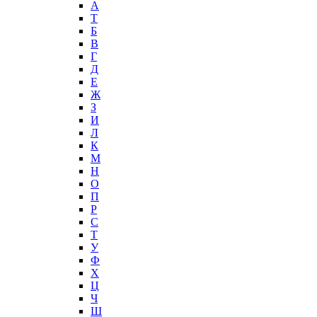
А
T
Б
В
Г
Д
Е
Ж
З
И
Л
К
М
Н
О
П
Р
С
Т
У
Ф
Х
Ц
Ч
Ш