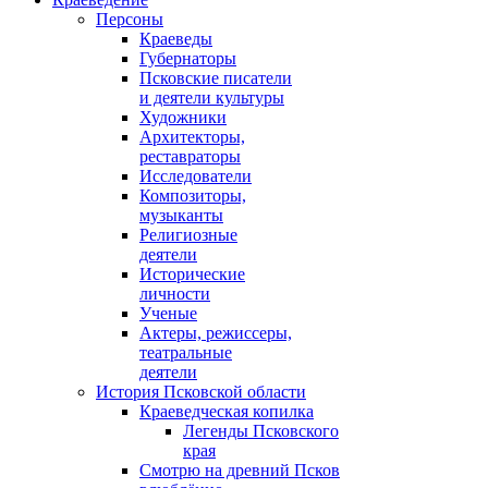
Персоны
Краеведы
Губернаторы
Псковские писатели
и деятели культуры
Художники
Архитекторы,
реставраторы
Исследователи
Композиторы,
музыканты
Религиозные
деятели
Исторические
личности
Ученые
Актеры, режиссеры,
театральные
деятели
История Псковской области
Краеведческая копилка
Легенды Псковского
края
Смотрю на древний Псков