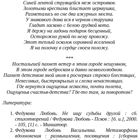
Синей лентой струящейся меж островков.
Золотыми крестами блистает церквушка,
Разметались во сне два ажурных моста.
У знакомого дома вся в черном старушка
Гладит ласково с белою грудкой кота.
Я держу на ладони подарок бесценный,
Осторожно рукой по нему провожу.
Этот теплый осколок огромной вселенной
Я на полочку в сердце своем положу.
***
Ностальгией пахнет ветер в этом городе нешумном,
В этом городе неброском и давно немноголюдном.
Пахнет детством зной июля в росчерках стрекоз блестящих,
Невесомых, быстрокрылых и слегка ненастоящих.
Где вернутся ощущенья легкости, почти полета,
Ощущенья счастья-детства? Где-то там, за поворотом?
Литература:
Федукова Любовь. Не ищу судьбы другой : сб.
стихотворений / Федукова Любовь - Псков : [б. и.], 2000.
- 105, [1] с. - Миниатюр.
Федукова Любовь Васильевна. Метаморфозы
вдохновения : размышления, посвящения : [сборник