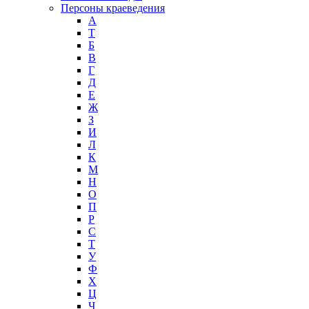
Персоны краеведения
А
T
Б
В
Г
Д
Е
Ж
З
И
Л
К
М
Н
О
П
Р
С
Т
У
Ф
Х
Ц
Ч