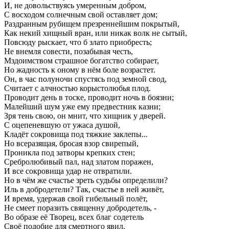
И, не довольствуясь умеренным добром,
С восходом солнечным свой оставляет дом;
Раздранным рубищем презреннейшим покрытый,
Как некий хищный вран, или никак волк не сытый,
Повсюду рыскает, что б злато приобресть;
Не внемля совести, позабывая честь,
Мздоимством страшное богатство собирает,
Но жадность к оному в нём боле возрастет.
Он, в час полуночи спустясь под земной свод,
Считает с алчностью корыстолюбья плод.
Проводит день в тоске, проводит ночь в боязни;
Малейший шум уже ему предвестник казни;
Зря тень свою, он мнит, что хищник у дверей.
С оцепеневшую от ужаса душой,
Кладёт сокровища под тяжкие заклепы...
Но всеразящая, бросая взор свирепый,
Проникла под затворы крепких стен;
Сребролюбивый пал, над златом поражен,
И все сокровища удар не отвратили.
Но в чём же счастье зреть судьбы определили?
Иль в добродетели? Так, счастье в ней живёт,
И время, удержав свой гибельный полёт,
Не смеет поразить священну добродетель, -
Во образе её Творец, всех благ содетель
Своё подобие для смертного явил.