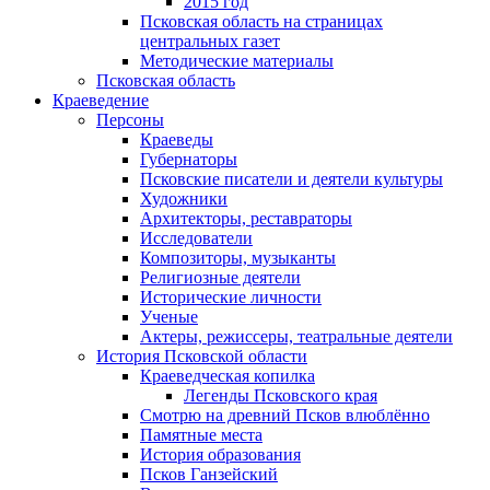
2015 год
Псковская область на страницах
центральных газет
Методические материалы
Псковская область
Краеведение
Персоны
Краеведы
Губернаторы
Псковские писатели и деятели культуры
Художники
Архитекторы, реставраторы
Исследователи
Композиторы, музыканты
Религиозные деятели
Исторические личности
Ученые
Актеры, режиссеры, театральные деятели
История Псковской области
Краеведческая копилка
Легенды Псковского края
Смотрю на древний Псков влюблённо
Памятные места
История образования
Псков Ганзейский