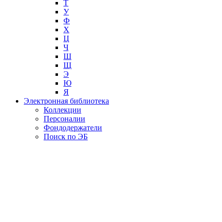
Т
У
Ф
Х
Ц
Ч
Ш
Щ
Э
Ю
Я
Электронная библиотека
Коллекции
Персоналии
Фондодержатели
Поиск по ЭБ