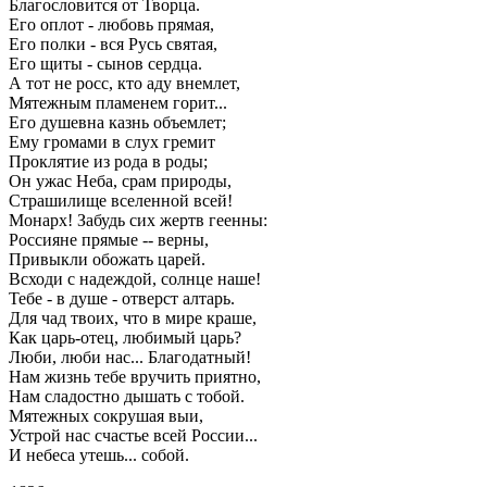
Благословится от Творца.
Его оплот - любовь прямая,
Его полки - вся Русь святая,
Его щиты - сынов сердца.
А тот не росс, кто аду внемлет,
Мятежным пламенем горит...
Его душевна казнь объемлет;
Ему громами в слух гремит
Проклятие из рода в роды;
Он ужас Неба, срам природы,
Страшилище вселенной всей!
Монарх! Забудь сих жертв геенны:
Россияне прямые -- верны,
Привыкли обожать царей.
Всходи с надеждой, солнце наше!
Тебе - в душе - отверст алтарь.
Для чад твоих, что в мире краше,
Как царь-отец, любимый царь?
Люби, люби нас... Благодатный!
Нам жизнь тебе вручить приятно,
Нам сладостно дышать с тобой.
Мятежных сокрушая выи,
Устрой нас счастье всей России...
И небеса утешь... собой.