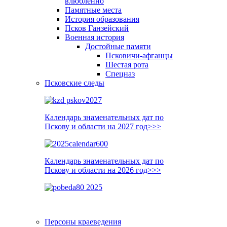
влюблённо
Памятные места
История образования
Псков Ганзейский
Военная история
Достойные памяти
Псковичи-афганцы
Шестая рота
Спецназ
Псковские следы
Календарь знаменательных дат по
Пскову и области на 2027 год>>>
Календарь знаменательных дат по
Пскову и области на 2026 год>>>
Персоны краеведения