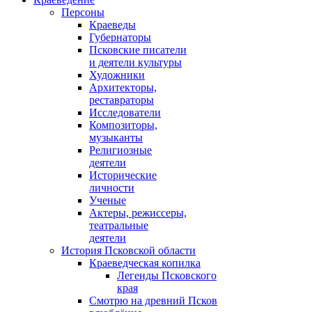
Персоны
Краеведы
Губернаторы
Псковские писатели
и деятели культуры
Художники
Архитекторы,
реставраторы
Исследователи
Композиторы,
музыканты
Религиозные
деятели
Исторические
личности
Ученые
Актеры, режиссеры,
театральные
деятели
История Псковской области
Краеведческая копилка
Легенды Псковского
края
Смотрю на древний Псков