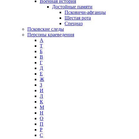
Военная история
Достойные памяти
Псковичи-афганцы
Шестая рота
Спецназ
Псковские следы
Персоны краеведения
А
T
Б
В
Г
Д
Е
Ж
З
И
Л
К
М
Н
О
П
Р
С