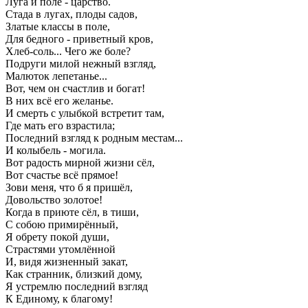
Луга и поле - царство.
Стада в лугах, плоды садов,
Златые классы в поле,
Для бедного - приветный кров,
Хлеб-соль... Чего же боле?
Подруги милой нежный взгляд,
Малюток лепетанье...
Вот, чем он счастлив и богат!
В них всё его желанье.
И смерть с улыбкой встретит там,
Где мать его взрастила;
Последний взгляд к родным местам...
И колыбель - могила.
Вот радость мирной жизни сёл,
Вот счастье всё прямое!
Зови меня, что б я пришёл,
Довольство золотое!
Когда в приюте сёл, в тиши,
С собою примирённый,
Я обрету покой души,
Страстями утомлённой
И, видя жизненный закат,
Как странник, близкий дому,
Я устремлю последний взгляд
К Единому, к благому!