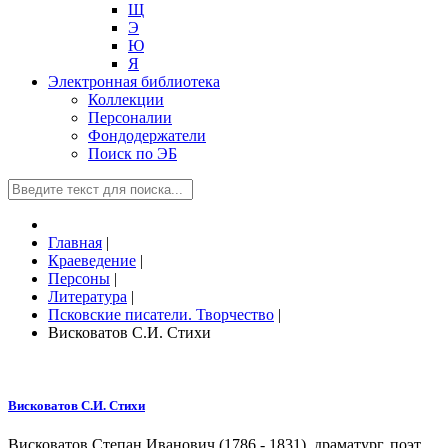
Щ
Э
Ю
Я
Электронная библиотека
Коллекции
Персоналии
Фондодержатели
Поиск по ЭБ
Главная
|
Краеведение
|
Персоны
|
Литература
|
Псковские писатели. Творчество
|
Висковатов С.И. Стихи
Висковатов С.И. Стихи
Висковатов Степан Иванович (1786 - 1831), драматург, поэт,