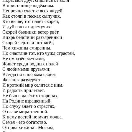
Пора, мой друг, спастись от волн
В пристанище надёжном.
Непрочно счастье всех людей,
Как столп в песках сыпучих.
Кто выше, тот падёт скорей;
И дуб в лесах дремучих
Скорей былинки ветер рвёт.
Вихрь бедствий разъяренный
Скорей чертоги потрясёт,
Чем хижины смиренны.
Но счастлив тот, кто чужд страстей,
Не омрачён мечтами,
Живёт среди родных полей
С любимыми друзьями;
Всегда по способам своим
Желанья размеряет...
И кроткий мир селится с ним,
И радость прилетает.
Не быв в далёких сторонах,
На Родине взращенный,
По слуху знает о страстях,
О славе мира тленной.
К нему вестей не мчит молва.
Семья - его богатство,
Отцова хижина - Москва,