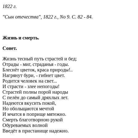
1822 г.
"Сын отечества", 1822 г., No 9. С. 82 - 84.
Жизнь и смерть.
Сонет.
Жизнь тесный путь страстей и бед;
Отрады - миг, страданья - годы.
Блеснёт цветок, краса природы!..
Нагрянут бури, - гибнет цвет.
Родится человек на свет...
И страсти - злее непогоды!
Страстей полны порой народы
С пелён до самый дряхлых лет.
Надеются вкусить покой,
Но обольщаются мечтой
И мчатся в поприще мятежно.
Смерть благотворною рукой
Обуреваемых волной
Введёт в пристанище надежно.