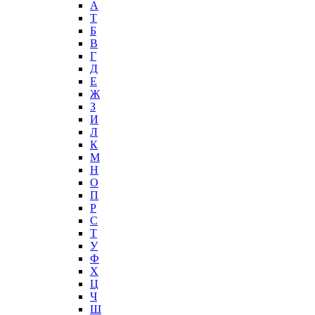
А
T
Б
В
Г
Д
Е
Ж
З
И
Л
К
М
Н
О
П
Р
С
Т
У
Ф
Х
Ц
Ч
Ш