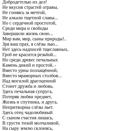
Добродетелью их дел!
Не вкусив страстей отравы,
Не гоняясь за мечтой,
Не алкали тщетной славы...
Но с сердечной простотой,
Среди мира и свободы
Завершили жизнь свою...
Мир вам, мир, сыны природы!..
Зря ваш прах, я слёзы лью...
Нет здесь надписей тщеславных,
Гроб не красится резьбой...
Но среди древес печальных
Камень дикий и простой, -
Вместо урны позлащённой,
Вместо мраморных столбов...
Над могилой драгоценной
Стонет дружба и любовь.
Здесь печальная супруга,
Потеряв любви предмет,
Жизнь и спутника, и друга,
Непритворны слёзы льет.
Здесь отец чадолюбивый
С сыном счастия лишась,
В грусти тихой молчаливой,
На сыру землю склонясь,