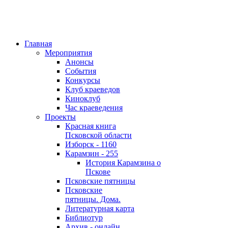
Главная
Мероприятия
Анонсы
События
Конкурсы
Клуб краеведов
Киноклуб
Час краеведения
Проекты
Красная книга
Псковской области
Изборск - 1160
Карамзин - 255
История Карамзина о
Пскове
Псковские пятницы
Псковские
пятницы. Дома.
Литературная карта
Библиотур
Архив - онлайн