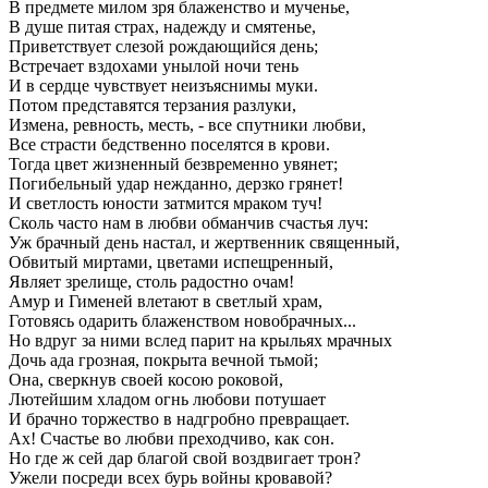
В предмете милом зря блаженство и мученье,
В душе питая страх, надежду и смятенье,
Приветствует слезой рождающийся день;
Встречает вздохами унылой ночи тень
И в сердце чувствует неизъяснимы муки.
Потом представятся терзания разлуки,
Измена, ревность, месть, - все спутники любви,
Все страсти бедственно поселятся в крови.
Тогда цвет жизненный безвременно увянет;
Погибельный удар нежданно, дерзко грянет!
И светлость юности затмится мраком туч!
Сколь часто нам в любви обманчив счастья луч:
Уж брачный день настал, и жертвенник священный,
Обвитый миртами, цветами испещренный,
Являет зрелище, столь радостно очам!
Амур и Гименей влетают в светлый храм,
Готовясь одарить блаженством новобрачных...
Но вдруг за ними вслед парит на крыльях мрачных
Дочь ада грозная, покрыта вечной тьмой;
Она, сверкнув своей косою роковой,
Лютейшим хладом огнь любови потушает
И брачно торжество в надгробно превращает.
Ах! Счастье во любви преходчиво, как сон.
Но где ж сей дар благой свой воздвигает трон?
Ужели посреди всех бурь войны кровавой?