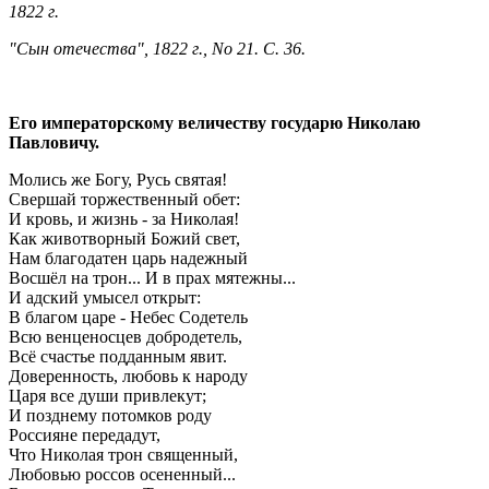
1822 г.
"Сын отечества", 1822 г., No 21. С. 36.
Его императорскому величеству государю Николаю
Павловичу.
Молись же Богу, Русь святая!
Свершай торжественный обет:
И кровь, и жизнь - за Николая!
Как животворный Божий свет,
Нам благодатен царь надежный
Восшёл на трон... И в прах мятежны...
И адский умысел открыт:
В благом царе - Небес Содетель
Всю венценосцев добродетель,
Всё счастье подданным явит.
Доверенность, любовь к народу
Царя все души привлекут;
И позднему потомков роду
Россияне передадут,
Что Николая трон священный,
Любовью россов осененный...