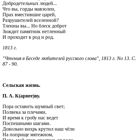
Добродетельных людей...
Что вы, горды мавзолеи,
Прах вместившие царей,
Разрушителей вселенной?
Тленны вы... Но блеск доброт
Зиждит памятник нетленный
И проходит в род и род.
1813 г.
"Чтения в Беседе любителей русского слова", 1813 г. No 13. С.
87 - 90.
Сельская жизнь.
П. А. К(арнее)ву.
Пора оставить шумный свет;
Полвека за плечами,
И время к гробу нас ведет
Поспешными шагами.
Довольно вихрь крутил наш чёлн
На поприще мятежном,