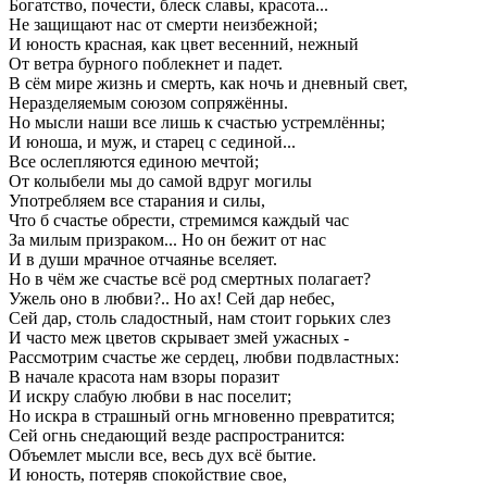
Богатство, почести, блеск славы, красота...
Не защищают нас от смерти неизбежной;
И юность красная, как цвет весенний, нежный
От ветра бурного поблекнет и падет.
В сём мире жизнь и смерть, как ночь и дневный свет,
Неразделяемым союзом сопряжённы.
Но мысли наши все лишь к счастью устремлённы;
И юноша, и муж, и старец с сединой...
Все ослепляются единою мечтой;
От колыбели мы до самой вдруг могилы
Употребляем все старания и силы,
Что б счастье обрести, стремимся каждый час
За милым призраком... Но он бежит от нас
И в души мрачное отчаянье вселяет.
Но в чём же счастье всё род смертных полагает?
Ужель оно в любви?.. Но ах! Сей дар небес,
Сей дар, столь сладостный, нам стоит горьких слез
И часто меж цветов скрывает змей ужасных -
Рассмотрим счастье же сердец, любви подвластных:
В начале красота нам взоры поразит
И искру слабую любви в нас поселит;
Но искра в страшный огнь мгновенно превратится;
Сей огнь снедающий везде распространится:
Объемлет мысли все, весь дух всё бытие.
И юность, потеряв спокойствие свое,