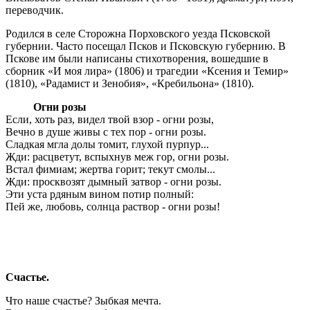
переводчик.
Родился в селе Сторожна Порховского уезда Псковской
губернии. Часто посещал Псков и Псковскую губернию. В
Пскове им были написаны стихотворения, вошедшие в
сборник «И моя лира» (1806) и трагедии «Ксения и Темир»
(1810), «Радамист и Зенобия», «Кребильона» (1810).
Огни розы
Если, хоть раз, видел твой взор - огни розы,
Вечно в душе живы с тех пор - огни розы.
Сладкая мгла долы томит, глухой пурпур...
Жди: расцветут, вспыхнув меж гор, огни розы.
Встал фимиам; жертва горит; текут смолы...
Жди: просквозят дымный затвор - огни розы.
Эти уста рдяным вином потир полный:
Пей же, любовь, солнца раствор - огни розы!
Счастье.
Что наше счастье? Зыбкая мечта.