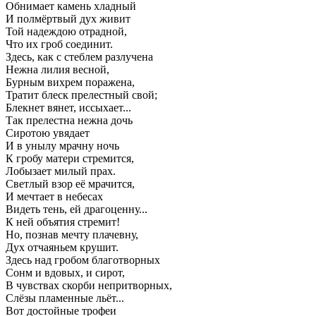
Обнимает камень хладный
И полмёртвый дух живит
Той надеждою отрадной,
Что их гроб соединит.
Здесь, как с стеблем разлучена
Нежна лилия весной,
Бурным вихрем поражена,
Тратит блеск прелестный свой;
Блекнет вянет, иссыхает...
Так прелестна нежна дочь
Сиротою увядает
И в унылу мрачну ночь
К гробу матери стремится,
Лобызает милый прах.
Светлый взор её мрачится,
И мечтает в небесах
Видеть тень, ей драгоценну...
К ней объятия стремит!
Но, познав мечту плачевну,
Дух отчаяньем крушит.
Здесь над гробом благотворных
Сонм и вдовых, и сирот,
В чувствах скорби непритворных,
Слёзы пламенные льёт...
Вот достойные трофеи