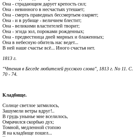
Она - страдающим дарует крепость сил;
Она - невинного в несчастьях утешает;
Она - смерть праведных бессмертьем озаряет;
Она - и в рубище - величием блестит;
Она - великими властителей творит;
Она - эгида зол, пороками рожденных;
Она - предвестница дней мирных и блаженных;
Она в небесную обитель нас ведет...
В ней наше счастье всё... Иного счастья нет.
1813 г.
"Чтения в Беседе любителей русского слова", 1813 г. No 11. С.
70 - 74.
Кладбище.
Солнце светлое затмилось,
Зашумели ветры вдруг!..
В грудь унынье мне вселилось,
Омрачился скорбью дух;
Томной, медленной стопою
Я на кладбище пошел...