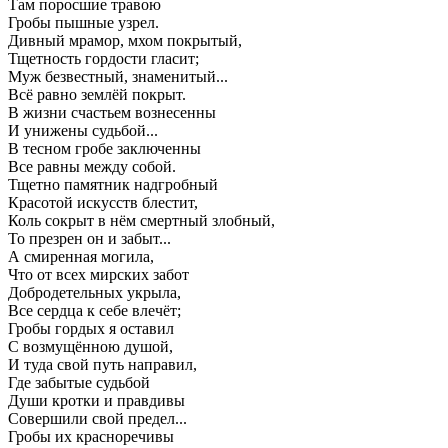
Там поросшие травою
Гробы пышные узрел.
Дивный мрамор, мхом покрытый,
Тщетность гордости гласит;
Муж безвестный, знаменитый...
Всё равно землёй покрыт.
В жизни счастьем вознесенны
И унижены судьбой...
В тесном гробе заключенны
Все равны между собой.
Тщетно памятник надгробный
Красотой искусств блестит,
Коль сокрыт в нём смертный злобный,
То презрен он и забыт...
А смиренная могила,
Что от всех мирских забот
Добродетельных укрыла,
Все сердца к себе влечёт;
Гробы гордых я оставил
С возмущённою душой,
И туда свой путь направил,
Где забытые судьбой
Души кротки и правдивы
Совершили свой предел...
Гробы их красноречивы