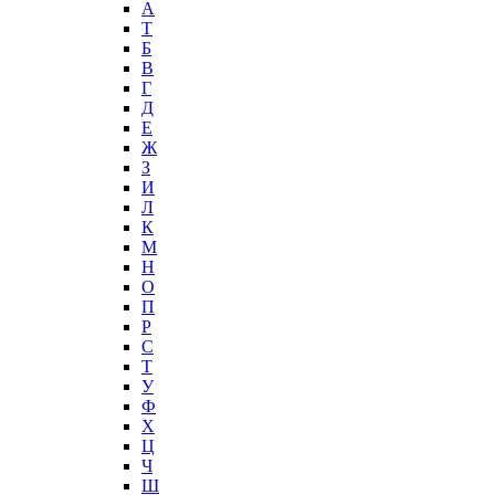
А
T
Б
В
Г
Д
Е
Ж
З
И
Л
К
М
Н
О
П
Р
С
Т
У
Ф
Х
Ц
Ч
Ш