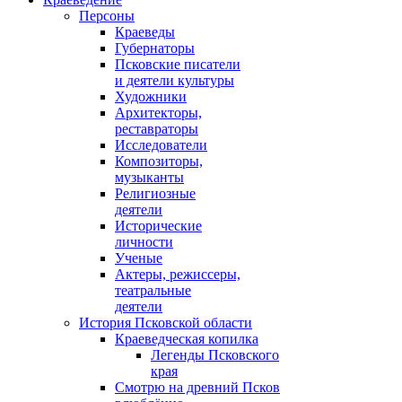
Персоны
Краеведы
Губернаторы
Псковские писатели
и деятели культуры
Художники
Архитекторы,
реставраторы
Исследователи
Композиторы,
музыканты
Религиозные
деятели
Исторические
личности
Ученые
Актеры, режиссеры,
театральные
деятели
История Псковской области
Краеведческая копилка
Легенды Псковского
края
Смотрю на древний Псков