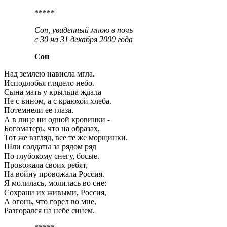
*****
Сон, увиденный мною в ночь
с 30 на 31 декабря 2000 года
Сон
Над землею нависла мгла.
Исподлобья глядело небо.
Сына мать у крыльца ждала
Не с вином, а с краюхой хлеба.
Потемнели ее глаза.
А в лице ни одной кровинки -
Богоматерь, что на образах,
Тот же взгляд, все те же морщинки.
Шли солдаты за рядом ряд
По глубокому снегу, босые.
Провожала своих ребят,
На войну провожала Россия.
Я молилась, молилась во сне:
Сохрани их живыми, Россия,
А огонь, что горел во мне,
Разгорался на небе синем.