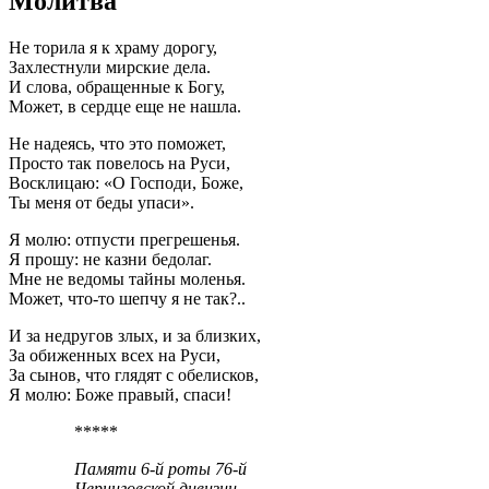
Молитва
Не торила я к храму дорогу,
Захлестнули мирские дела.
И слова, обращенные к Богу,
Может, в сердце еще не нашла.
Не надеясь, что это поможет,
Просто так повелось на Руси,
Восклицаю: «О Господи, Боже,
Ты меня от беды упаси».
Я молю: отпусти прегрешенья.
Я прошу: не казни бедолаг.
Мне не ведомы тайны моленья.
Может, что-то шепчу я не так?..
И за недругов злых, и за близких,
За обиженных всех на Руси,
За сынов, что глядят с обелисков,
Я молю: Боже правый, спаси!
*****
Памяти 6-й роты 76-й
Черниговской дивизии