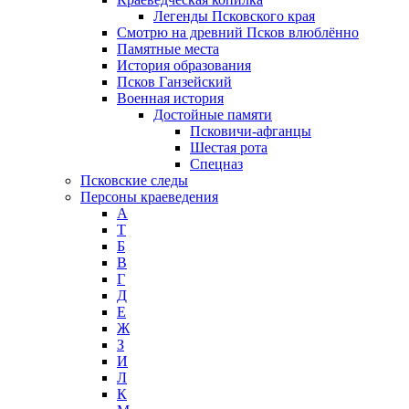
Легенды Псковского края
Смотрю на древний Псков влюблённо
Памятные места
История образования
Псков Ганзейский
Военная история
Достойные памяти
Псковичи-афганцы
Шестая рота
Спецназ
Псковские следы
Персоны краеведения
А
T
Б
В
Г
Д
Е
Ж
З
И
Л
К