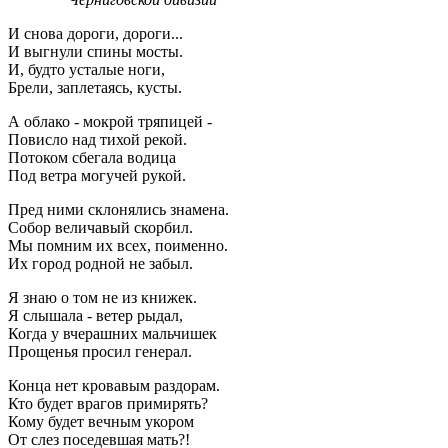
И снова дороги, дороги...
И выгнули спины мосты.
И, будто усталые ноги,
Брели, заплетаясь, кусты.
А облако - мокрой тряпицей -
Повисло над тихой рекой.
Потоком сбегала водица
Под ветра могучей рукой.
Пред ними склонялись знамена.
Собор величавый скорбил.
Мы помним их всех, поименно.
Их город родной не забыл.
Я знаю о том не из книжек.
Я слышала - ветер рыдал,
Когда у вчерашних мальчишек
Прощенья просил генерал.
Конца нет кровавым раздорам.
Кто будет врагов примирять?
Кому будет вечным укором
От слез поседевшая мать?!