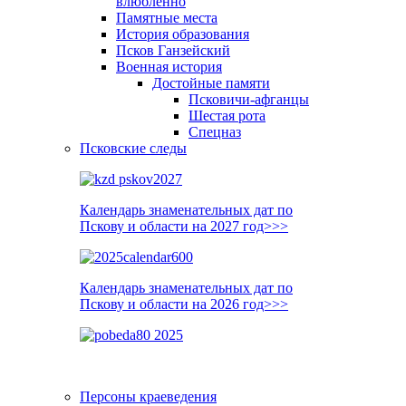
влюблённо
Памятные места
История образования
Псков Ганзейский
Военная история
Достойные памяти
Псковичи-афганцы
Шестая рота
Спецназ
Псковские следы
Календарь знаменательных дат по
Пскову и области на 2027 год>>>
Календарь знаменательных дат по
Пскову и области на 2026 год>>>
Персоны краеведения