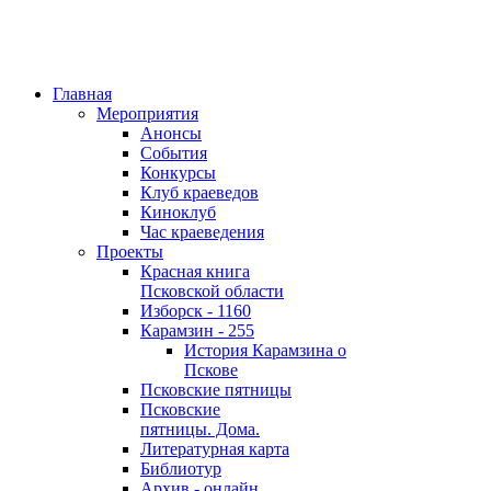
Главная
Мероприятия
Анонсы
События
Конкурсы
Клуб краеведов
Киноклуб
Час краеведения
Проекты
Красная книга
Псковской области
Изборск - 1160
Карамзин - 255
История Карамзина о
Пскове
Псковские пятницы
Псковские
пятницы. Дома.
Литературная карта
Библиотур
Архив - онлайн