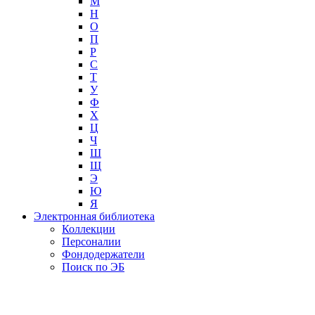
М
Н
О
П
Р
С
Т
У
Ф
Х
Ц
Ч
Ш
Щ
Э
Ю
Я
Электронная библиотека
Коллекции
Персоналии
Фондодержатели
Поиск по ЭБ