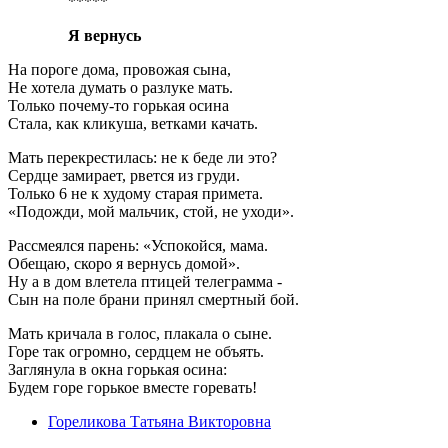
*****
Я вернусь
На пороге дома, провожая сына,
Не хотела думать о разлуке мать.
Только почему-то горькая осина
Стала, как кликуша, ветками качать.
Мать перекрестилась: не к беде ли это?
Сердце замирает, рвется из груди.
Только 6 не к худому старая примета.
«Подожди, мой мальчик, стой, не уходи».
Рассмеялся парень: «Успокойся, мама.
Обещаю, скоро я вернусь домой».
Ну а в дом влетела птицей телеграмма -
Сын на поле брани принял смертный бой.
Мать кричала в голос, плакала о сыне.
Горе так огромно, сердцем не объять.
Заглянула в окна горькая осина:
Будем горе горькое вместе горевать!
Гореликова Татьяна Викторовна