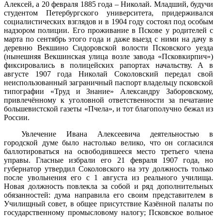
Алексей, а 20 февраля 1885 года – Николай. Младший, будучи
студентом Петербургского университета, придерживался
социалистических взглядов и в 1904 году состоял под особым
надзором полиции. Его проживание в Пскове у родителей с
марта по сентябрь этого года и даже выезд с ними на дачу в
деревню Векшино Сидоровской волости Псковского уезда
(нынешняя Векшинская улица возле завода «Псковкирпич»)
фиксировались в полицейских рапортах начальству. А в
августе 1907 года Николай Соколовский передал свой
неиспользованный заграничный паспорт владельцу псковской
типографии «Труд и Знание» Александру Заборовскому,
привлечённому к уголовной ответственности за печатание
большевистской газеты «Пчела», и тот благополучно бежал из
России.
Увлечение Ивана Алексеевича деятельностью в
городской думе было настолько велико, что он согласился
баллотироваться на освободившееся место третьего члена
управы. Гласные избрали его 21 февраля 1907 года, но
губернатор утвердил Соколовского на эту должность только
после увольнения его с 1 августа из реального училища.
Новая должность повлекла за собой и ряд дополнительных
обязанностей: дума направила его своим представителем в
Училищный совет, в общее присутствие Казённой палаты по
государственному промысловому налогу; Псковское вольное