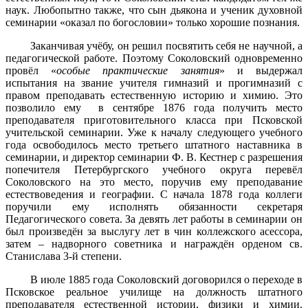
наук. Любопытно также, что сын дьякона и ученик духовной
семинарии «оказал по богословии» только хорошие познания.
Заканчивая учёбу, он решил посвятить себя не научной, а
педагогической работе. Поэтому Соколовский одновременно
провёл «
особые практические занятия
» и выдержал
испытания на звание учителя гимназий и прогимназий с
правом преподавать естественную историю и химию. Это
позволило ему в сентябре 1876 года получить место
преподавателя приготовительного класса при Псковской
учительской семинарии. Уже к началу следующего учебного
года освободилось место третьего штатного наставника в
семинарии, и директор семинарии Ф. В. Кестнер с разрешения
попечителя Петербургского учебного округа перевёл
Соколовского на это место, поручив ему преподавание
естествоведения и географии. С начала 1878 года коллеги
поручили ему исполнять обязанности секретаря
Педагогического совета. За девять лет работы в семинарии он
был произведён за выслугу лет в чин коллежского асессора,
затем – надворного советника и награждён орденом св.
Станислава 3-й степени.
В июле 1885 года Соколовский договорился о переходе в
Псковское реальное училище на должность штатного
преподавателя естественной истории, физики и химии.