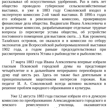
рассказывал об искусственных удобрениях. Раз в пять лет
общество проводило губернские сельскохозяйственные
выставки, и уже в 1883 году Соколовский входил в
экспертную комиссию 2-ой такой выставки. В 1890-х годах
его избирали в ревизионную комиссию, проверявшую
финансовые дела общества. Выдвигали Ивана Алексеевича и
в различные комиссии, разрабатывающие отдельные трудные
вопросы (о пересмотре устава общества, об устройстве
постоянного помещения для выставок скота…). Как уроженец
Талабских островов, он оказался и в комиссии по отбору
экспонатов для Всероссийской рыбопромышленной выставки
1902 года, а годом раньше председательствовал при
рассмотрении проекта Устава о рыбоводстве и рыболовстве.
17 марта 1883 года Ивана Алексеевича впервые избрали
гласным Псковской городской думы на предстоящее
четырёхлетие и в дальнейшем непрерывно переизбирали в
думу ещё шесть раз. Здесь он также был деятельным и
принципиальным защитником интересов горожан. Как
педагог И. А. Соколовский всегда активно включался в
решение проблем народного образования и культуры.
Уже 12 августа 1883 года гласные избрали его в думскую
комиссию по преобразованию Александровского городского и
земского ремесленного училища, оказавшегося