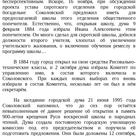
бесперспективным. Вскоре, 16 ноября, при обсуждении
проекта устава сиротского отделения при городской
богадельне Соколовский предложил иметь для
предполагаемой школы этого отделения общественного
попечителя. Естественно, что, открывая школу, дума 9
февраля 1884 года избрала Ивана Алексеевича этим
попечителем. Он много сделал для сиротской школы, добился
должности второго учителя, хлопотал об увеличении
учительского жалования, о включении обучения ремеслу в
программу школы…
В 1884 году город открыл на свои средства Рисовально-
технические классы, и 2 октября дума избрала Комитет по
управлению ими, в состав которого включила и
Соколовского. При каждых новых выборах его вновь
избирали в состав Комитета, несколько лет он был в нём
секретарём.
На заседании городской дума 21 июня 1995 года
Соколовский напомнил, что до сих пор остаётся
невыполненным её давнее решение об открытии в память
900-летия крещения Руси воскресной школы и народных
чтений. Дума создала постоянную городскую училищную
комиссию под его председательством и поручила ей
подготовить предложения. Они были доложены 12 сентября,