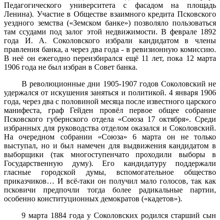
Педагогического университета с фасадом на площадь
Ленина). Участие в Обществе взаимного кредита Псковского
уездного земства («Земском банке») позволяло пользоваться
там ссудами под залог этой недвижимости. В феврале 1892
года И. А. Соколовского избрали кандидатом в члены
правления банка, а через два года - в ревизионную комиссию.
В неё он ежегодно переизбирался ещё 11 лет, пока 12 марта
1906 года не был избран в Совет банка.
В революционные дни 1905-1907 годов Соколовский не
удержался от искушения заняться и политикой. 4 января 1906
года, через два с половиной месяца после известного царского
манифеста, граф Гейден провёл первое общее собрание
Псковского губернского отдела «Союза 17 октября». Среди
избранных для руководства отделом оказался и Соколовский.
На очередном собрании «Союза» 6 марта он не только
выступал, но и был намечен для выдвижения кандидатом в
выборщики (так многоступенчато проходили выборы в
Государственную думу). Его кандидатуру поддержали
гласные городской думы, вспомогательное общество
приказчиков… И всё-таки он получил мало голосов, так как
псковичи предпочли тогда более радикальные партии,
особенно конституционных демократов («кадетов»).
9 марта 1884 года у Соколовских родился старший сын