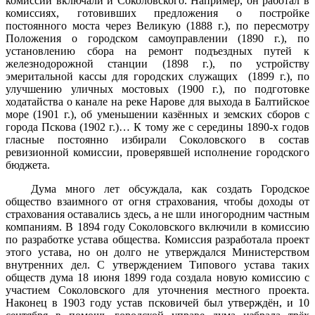
комиссии включали и Соколовского. Например, он работал в
комиссиях, готовивших предложения о постройке
постоянного моста через Великую (
1888 г
.), по пересмотру
Положения о городском самоуправлении (
1890 г
.), по
установлению сбора на ремонт подъездных путей к
железнодорожной станции (
1898 г
.), по устройству
эмеритальной кассы для городских служащих (
1899 г
.), по
улучшению уличных мостовых (
1900 г
.), по подготовке
ходатайства о канале на реке Нарове для выхода в Балтийское
море (
1901 г
.), об уменьшении казённых и земских сборов с
города Пскова (
1902 г
.)… К тому же с середины 1890-х годов
гласные постоянно избирали Соколовского в состав
ревизионной комиссии, проверявшей исполнение городского
бюджета.
Дума много лет обсуждала, как создать Городское
общество взаимного от огня страхования, чтобы доходы от
страхования оставались здесь, а не шли иногородним частным
компаниям. В 1894 году Соколовского включили в комиссию
по разработке устава общества. Комиссия разработала проект
этого устава, но он долго не утверждался Министерством
внутренних дел. С утверждением Типового устава таких
обществ дума 18 июня 1899 года создала новую комиссию с
участием Соколовского для уточнения местного проекта.
Наконец в 1903 году устав псковичей был утверждён, и 10