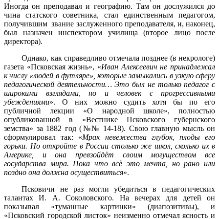
Иногда он преподавал и географию. Там он дослужился до
чина статского советника, стал единственным педагогом,
получившим звание заслуженного преподавателя, и, наконец,
был назначен инспектором училища (второе лицо после
директора).
Однако, как справедливо отмечала позднее (в некрологе)
газета «Псковская жизнь», «
Иван Алексеевич не принадлежал
к числу «людей в футляре», которые замыкались в узкую сферу
педагогической деятельности… Это был не только педагог с
широкими взглядами, но и человек с прогрессивными
убеждениями
». О них можно судить хотя бы по его
публичной лекции «О народной школе», полностью
опубликованной в «Вестнике Псковского губернского
земства» за 1882 год (№№ 14-18). Свою главную мысль он
сформулировал так: «
Мрак невежества глубок, плоды его
горьки. Но откройте в России столько же школ, сколько их в
Америке, и она превзойдёт своим могуществом все
государства мира. Пока что всё это мечта, но рано или
поздно она должна осуществиться
».
Псковичи не раз могли убедиться в педагогических
талантах И. А. Соколовского. На вечерах для детей он
показывал «туманные картинки» (диапозитивы), и
«Псковский городской листок» неизменно отмечал ясность и