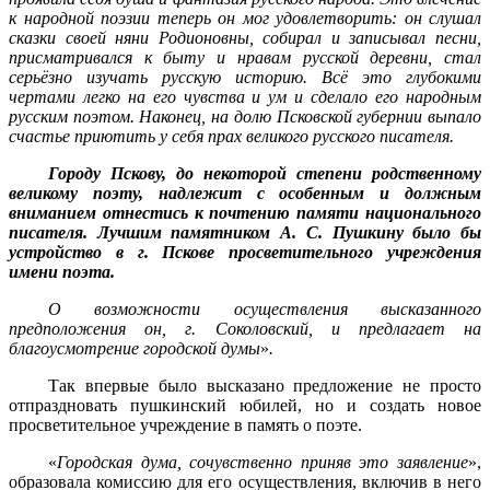
к народной поэзии теперь он мог удовлетворить: он слушал
сказки своей няни Родионовны, собирал и записывал песни,
присматривался к быту и нравам русской деревни, стал
серьёзно изучать русскую историю. Всё это глубокими
чертами легко на его чувства и ум и сделало его народным
русским поэтом. Наконец, на долю Псковской губернии выпало
счастье приютить у себя прах великого русского писателя.
Городу Пскову, до некоторой степени родственному
великому поэту, надлежит с особенным и должным
вниманием отнестись к почтению памяти национального
писателя. Лучшим памятником А. С. Пушкину было бы
устройство в г. Пскове просветительного учреждения
имени поэта.
О возможности осуществления высказанного
предположения он, г. Соколовский, и предлагает на
благоусмотрение городской думы
»
.
Так впервые было высказано предложение не просто
отпраздновать пушкинский юбилей, но и создать новое
просветительное учреждение в память о поэте.
«
Городская дума, сочувственно приняв это заявление
»,
образовала комиссию для его осуществления, включив в него