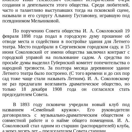
создания и деятельности этого общества. Среди любителей,
часто и талантливо выступавших тогда на псковской сцене,
называли и его супругу Альвину Густавовну, игравшую под
псевдонимом Мельниковой.
По поручению Совета общества И. А. Соколовский 19
февраля 1898 года подал в городскую думу прошение об
отводе места и содействии в постройке здания для Летнего
театра. Место подобрали в Сергиевском городском саду, и 15
июня Соколовский от имени общества заключил контракт с
городской управой на пользование садом. А средства по
просьбе думы выделил Губернский комитет попечительства о
народной трезвости. За полтора месяца деревянное здание
Летнего театра было построено. (С того времени и до сих пор
сад тоже чаще стали называть Летним). И. А. Соколовскому
не раз предлагали возглавить драматическое общество, но
только 18 декабря 1908 года он согласился стать
председателем Совета.
В 1893 году псковичи учредили новый клуб под
названием «Семейный кружок». Его руководители
договорились с музыкально-драматическим обществом о
совместной работе и о найме общего помещения. И. А.
Соколовский стал одним из старшин (распорядителей) клуба,
а через десять лет – председателем Совета старшин.