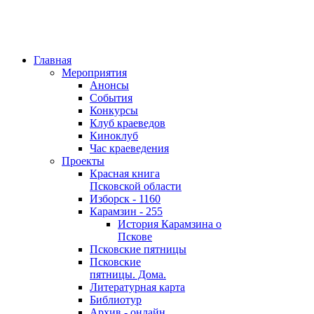
Главная
Мероприятия
Анонсы
События
Конкурсы
Клуб краеведов
Киноклуб
Час краеведения
Проекты
Красная книга
Псковской области
Изборск - 1160
Карамзин - 255
История Карамзина о
Пскове
Псковские пятницы
Псковские
пятницы. Дома.
Литературная карта
Библиотур
Архив - онлайн