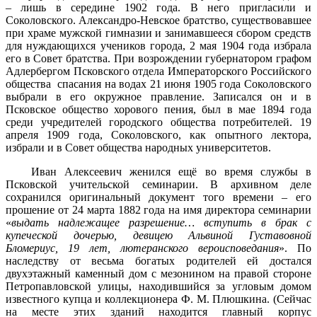
– лишь в середине 1902 года. В него пригласили и
Соколовского. Александро-Невское братство, существовавшее
при храме мужской гимназии и занимавшееся сбором средств
для нуждающихся учеников города, 2 мая 1904 года избрала
его в Совет братства. При возрождении губернатором графом
Адлербергом Псковского отдела Императорского Российского
общества спасания на водах 21 июня 1905 года Соколовского
выбрали в его окружное правление. Записался он и в
Псковское общество хорового пения, был в мае 1894 года
среди учредителей городского общества потребителей. 19
апреля 1909 года, Соколовского, как опытного лектора,
избрали и в Совет общества народных университетов.
Иван Алексеевич женился ещё во время службы в
Псковской учительской семинарии. В архивном деле
сохранился оригинальный документ того времени – его
прошение от 24 марта 1882 года на имя директора семинарии
«
выдать надлежащее разрешение… вступить в брак с
купеческой дочерью, девицею Альвиной Густавовной
Бломериус, 19 лет, лютеранского вероисповедания
». По
наследству от весьма богатых родителей ей достался
двухэтажный каменный дом с мезонином на правой стороне
Петропавловской улицы, находившийся за угловым домом
известного купца и коллекционера Ф. М. Плюшкина. (Сейчас
на месте этих зданий находится главный корпус