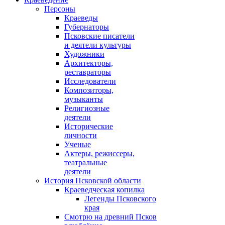
Персоны
Краеведы
Губернаторы
Псковские писатели
и деятели культуры
Художники
Архитекторы,
реставраторы
Исследователи
Композиторы,
музыканты
Религиозные
деятели
Исторические
личности
Ученые
Актеры, режиссеры,
театральные
деятели
История Псковской области
Краеведческая копилка
Легенды Псковского
края
Смотрю на древний Псков