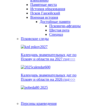
влюблённо
Памятные места
История образования
Псков Ганзейский
Военная история
Достойные памяти
Псковичи-афганцы
Шестая рота
Спецназ
Псковские следы
Календарь знаменательных дат по
Пскову и области на 2027 год>>>
Календарь знаменательных дат по
Пскову и области на 2026 год>>>
Персоны краеведения