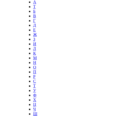
А
T
Б
В
Г
Д
Е
Ж
З
И
Л
К
М
Н
О
П
Р
С
Т
У
Ф
Х
Ц
Ч
Ш