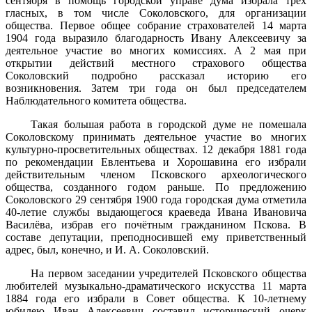
сентября в помощь городской управе дума избрала трёх
гласных, в том числе Соколовского, для организации
общества. Первое общее собрание страхователей 14 марта
1904 года выразило благодарность Ивану Алексеевичу за
деятельное участие во многих комиссиях. А 2 мая при
открытии действий местного страхового общества
Соколовский подробно рассказал историю его
возникновения. Затем три года он был председателем
Наблюдательного комитета общества.
Такая большая работа в городской думе не помешала
Соколовскому принимать деятельное участие во многих
культурно-просветительных обществах. 12 декабря 1881 года
по рекомендации Евлентьева и Хорошавина его избрали
действительным членом Псковского археологического
общества, созданного годом раньше. По предложению
Соколовского 29 сентября 1900 года городская дума отметила
40-летие службы выдающегося краеведа Ивана Ивановича
Василёва, избрав его почётным гражданином Пскова. В
составе депутации, преподносившей ему приветственный
адрес, был, конечно, и И. А. Соколовский.
На первом заседании учредителей Псковского общества
любителей музыкально-драматического искусства 11 марта
1884 года его избрали в Совет общества. К 10-летнему
юбилею Иван Алексеевич составил исторический очерк