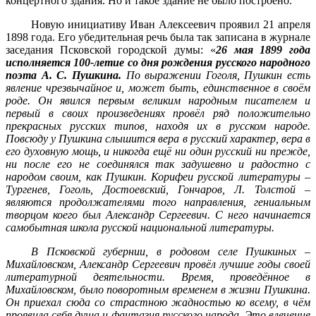
концертного здания. Но и такое здание не было построено.
Новую инициативу Иван Алексеевич проявил 21 апреля
1898 года. Его убедительная речь была так записана в журнале
заседания Псковской городской думы: «
26 мая 1899 года
исполняется 100-летие со дня рождения русского народного
поэта А. С. Пушкина.
По выражении Гоголя, Пушкин есть
явление чрезвычайное и, может быть, единственное в своём
роде. Он явился первым великим народным писателем и
первый в своих произведениях провёл ряд положительно
прекрасных русских типов, находя их в русском народе.
Повсюду у Пушкина слышится вера в русский характер, вера в
его духовную мощь, и никогда ещё ни один русский ни прежде,
ни после его не соединялся так задушевно и радостно с
народом своим, как Пушкин. Корифеи русской литературы –
Тургенев, Гоголь, Достоевский, Гончаров, Л. Толстой –
являются продолжателями того направления, гениальным
творцом коего был Александр Сергеевич. С него начинается
самобытная школа русской национальной литературы.
В Псковской губернии, в родовом селе Пушкиных –
Михайловском, Александр Сергеевич провёл лучшие годы своей
литературной деятельности. Время, проведённое в
Михайловском, было поворотным временем в жизни Пушкина.
Он приехал сюда со страстною жадностью ко всему, в чём
проявила себя душа и фантазия русского народа. Это влечение