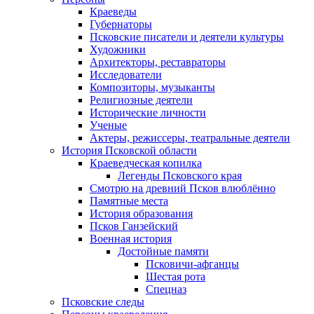
Краеведы
Губернаторы
Псковские писатели и деятели культуры
Художники
Архитекторы, реставраторы
Исследователи
Композиторы, музыканты
Религиозные деятели
Исторические личности
Ученые
Актеры, режиссеры, театральные деятели
История Псковской области
Краеведческая копилка
Легенды Псковского края
Смотрю на древний Псков влюблённо
Памятные места
История образования
Псков Ганзейский
Военная история
Достойные памяти
Псковичи-афганцы
Шестая рота
Спецназ
Псковские следы