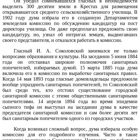
Он убедил сомневавшихся гласных в необходимости
выделить 300 десятин земли в Крестах для размещения
открывавшегося среднего сельскохозяйственного училища. В
1902 году дума избрала его в созданную Департаментом
земледелия комиссию по обсуждению кандидатур на пост
директора училища. Он даже предполагал предложить свою
кандидатуру, но, узнал об интригах земцев, выдвигавших
своего представителя, и отказался работать в комиссии.
Гласный И. А. Соколовский занимался не только
вопросами образования и культуры. На заседании 5 июня 1884
года он отстаивал широкие полномочия санитарных
попечителей, избираемых думой. 15 марта 1885 года дума
включила его в комиссию по выработке санитарных правил.
Когда 14 мая 1893 года гласные домовладельцы предложили
вообще упразднить санитарных попечителей, то Соколовский
был среди тех, кто отстоял существование городской
санитарной комиссии с этими общественными санитарными
попечителями. 14 апреля 1894 года во время эпидемии
сыпного тифа он выступал на заседании думы в качестве
председателя санитарной комиссии и сам более десяти лет
был санитарным попечителем одного из городских участков.
Когда возникал сложный вопрос, дума избирала особую
комиссию для его подробного изучения. Часто в такие