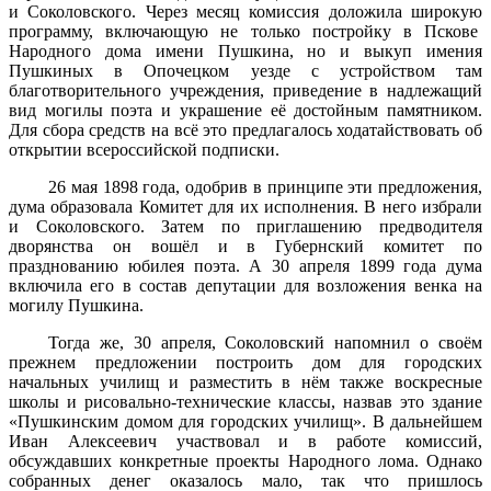
и Соколовского. Через месяц комиссия доложила широкую
программу, включающую не только постройку в Пскове
Народного дома имени Пушкина, но и выкуп имения
Пушкиных в Опочецком уезде с устройством там
благотворительного учреждения, приведение в надлежащий
вид могилы поэта и украшение её достойным памятником.
Для сбора средств на всё это предлагалось ходатайствовать об
открытии всероссийской подписки.
26 мая 1898 года, одобрив в принципе эти предложения,
дума образовала Комитет для их исполнения. В него избрали
и Соколовского. Затем по приглашению предводителя
дворянства он вошёл и в Губернский комитет по
празднованию юбилея поэта. А 30 апреля 1899 года дума
включила его в состав депутации для возложения венка на
могилу Пушкина.
Тогда же, 30 апреля, Соколовский напомнил о своём
прежнем предложении построить дом для городских
начальных училищ и разместить в нём также воскресные
школы и рисовально-технические классы, назвав это здание
«Пушкинским домом для городских училищ». В дальнейшем
Иван Алексеевич участвовал и в работе комиссий,
обсуждавших конкретные проекты Народного лома. Однако
собранных денег оказалось мало, так что пришлось