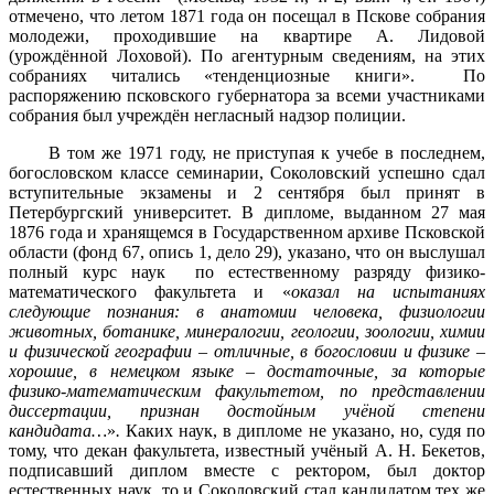
отмечено, что летом 1871 года он посещал в Пскове собрания
молодежи, проходившие на квартире А. Лидовой
(урождённой Лоховой). По агентурным сведениям, на этих
собраниях читались «тенденциозные книги». По
распоряжению псковского губернатора за всеми участниками
собрания был учреждён негласный надзор полиции.
В том же 1971 году, не приступая к учебе в последнем,
богословском классе семинарии, Соколовский успешно сдал
вступительные экзамены и 2 сентября был принят в
Петербургский университет. В дипломе, выданном 27 мая
1876 года и хранящемся в Государственном архиве Псковской
области (фонд 67, опись 1, дело 29), указано, что он выслушал
полный курс наук по естественному разряду физико-
математического факультета и «
оказал на испытаниях
следующие познания: в анатомии человека, физиологии
животных, ботанике, минералогии, геологии, зоологии, химии
и физической географии – отличные, в богословии и физике –
хорошие, в немецком языке – достаточные, за которые
физико-математическим факультетом, по представлении
диссертации, признан достойным учёной степени
кандидата…
»
.
Каких наук, в дипломе не указано, но, судя по
тому, что декан факультета, известный учёный А. Н. Бекетов,
подписавший диплом вместе с ректором, был доктор
естественных наук, то и Соколовский стал кандидатом тех же