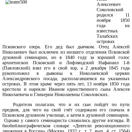
Алексеевич
Соколовский
родился 11
ноября 1850
года на
известных
Талабских
островах
Псковского озера. Его дед был дьячком. Отец Алексей
Николаевич был исключен из низшего отделения Псковской
духовной семинарии, но в 1840 году за хороший голос
архиепископ Псковский и Лифляндский Нафанаил 1-й
(Павловский) взял его в свой хор, а 2 декабря 1845 года
рукоположил в дьяконы к Николаевской церкви
Александровского посада, располагавшемся на указанных
островах. В этом храме через пять лет, 13 ноября 1850 года
крестили и нарекли Иваном единственного сына Алексея
Николаевича и Гликерии Николаевны Соколовских.
Родители полагали, что и их сын пойдёт по пути
предков, для чего на свой счёт содержали его сначала в
Псковском духовном училище, а затем в духовной семинарии.
Однако у самого семинариста сложились другие взгляды. В
биобиблиографическом словаре «Деятели революционного
движения в России» (Москва,
1932 г
., т. 2, вып. 4, ст. 1564)