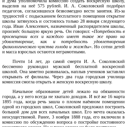
и дума уполномочила комиссию создать воскресную школу,
выделив на неё 575 рублей. И. А. Соколовский подобрал
педагогов, согласившихся безвозмездно вести занятия. Из-за
трудностей с подысканием бесплатного помещения открытие
школы затянулось и состоялось только 28 января следующего
года. Иван Алексеевич, назначенный распорядителем школы,
произнёс большую яркую речь. Он говорил: «
Потребность в
просвещении всех и каждого имеет такое же право на
удовлетворение, как и потребность удовлетворения
физиологического чувства голода и жажды
». Но сотни детей
и масса взрослых остаются неграмотными.
Почти 14 лет, до самой смерти И. А. Соколовский
бессменно руководил мужской бесплатной воскресной
школой. Она заметно развивалась, наплыв учеников заставлял
открывать её филиалы. Через два года городская училища
комиссия смогла открыть и женскую воскресную школу.
Начальное образование детей лежало на обязанности
города, а у него всегда не хватало доходов. И всё же 16 марта
1895 года, когда речь зашла о плохом наёмном помещении
одной из городских школ, Соколовский предложил построить
большой дом для всех начальных школ. Его мечта оказалась
неосуществимой. Ранее, 3 ноября 1888 года, его включили в
комиссию по обсуждению вопроса о постройке постоянного