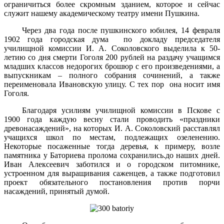
ограничиться более скромным зданием, которое и сейчас
служит нашему академическому театру имени Пушкина.
Через два года после пушкинского юбилея, 14 февраля
1902 года городская дума по докладу председателя
училищной комиссии И. А. Соколовского выделила к 50-
летию со дня смерти Гоголя 200 рублей на раздачу учащимся
младших классов недорогих брошюр с его произведениями, а
выпускникам – полного собрания сочинений, а также
переименовала Ивановскую улицу. С тех пор она носит имя
Гоголя.
Благодаря усилиям училищной комиссии в Пскове с
1900 года каждую весну стали проводить «праздники
древонасаждений», на которых И. А. Соколовский расставлял
учащихся школ по местам, подлежащих озеленению.
Некоторые посаженные тогда деревья, к примеру, возле
памятника у Баториева пролома сохранились.до наших дней.
Иван Алексеевич заботился и о городском питомнике,
устроенном для выращивания саженцев, а также подготовил
проект обязательного постановления против порчи
насаждений, принятый думой.