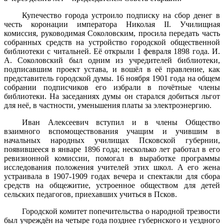
Купечество города устроило подписку на сбор денег в
честь коронации императора Николая II. Училищная
комиссия, руководимая Соколовским, просила передать часть
собранных средств на устройство городской общественной
библиотеки с читальней. Её открыли 1 февраля 1898 года. И.
А. Соколовский был одним из учредителей библиотеки,
подписавшим проект устава, и вошёл в её правление, как
представитель городской думы. 16 ноября 1901 года на общем
собрании подписчиков его избрали в почётные члены
библиотеки. На заседаниях думы он старался добиться льгот
для неё, в частности, уменьшения платы за электроэнергию.
Иван Алексеевич вступил и в члены Общество
взаимного вспомоществования учащим и учившим в
начальных народных училищах Псковской губернии,
появившееся в январе 1896 года; несколько лет работал в его
ревизионной комиссии, помогал в выработке программы
исследования положения учителей этих школ. А его жена
устраивала в 1907-1909 годах вечера и спектакли для сбора
средств на общежитие, устроенное обществом для детей
сельских педагогов, приехавших учиться в Псков.
Городской комитет попечительства о народной трезвости
был учреждён на четыре года позднее губернского и уездного