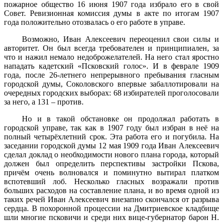
пожарное общество 16 июня 1907 года избрало его в свой
Совет. Ревизионная комиссия думы в акте по итогам 1907
года положительно отозвалась о его работе в управе.
Возможно, Иван Алексеевич переоценил свои силы и
авторитет. Он был всегда требователен и принципиален, за
что и нажил немало недоброжелателей. На него стал яростно
нападать кадетский «Псковский голос». И в феврале 1909
года, после 26-летнего непрерывного пребывания гласным
городской думы, Соколовского впервые забаллотировали на
очередных городских выборах: 68 избирателей проголосовали
за него, а 131 – против.
Но и в такой обстановке он продолжал работать в
городской управе, так как в 1907 году был избран в неё на
полный четырёхлетний срок. Эта работа его и погубила. На
заседании городской думы 12 мая 1909 года Иван Алексеевич
сделал доклад о необходимости нового плана города, который
должен был определить перспективы застройки Пскова,
причём очень волновался и поминутно вытирал платком
вспотевший лоб. Несколько гласных возражали против
больших расходов на составление плана, и во время одной из
таких речей Иван Алексеевич внезапно скончался от разрыва
сердца. В похоронной процессии на Дмитриевское кладбище
шли многие псковичи и среди них вице-губернатор барон Н.