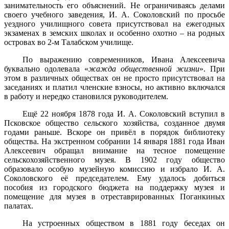
занимательность его объяснений. Не ограничиваясь делами
своего учебного заведения, И. А. Соколовский по просьбе
уездного училищного совета присутствовал на ежегодных
экзаменах в земских школах и особенно охотно – на родных
островах во 2-м Талабском училище.
По выражению современников, Ивана Алексеевича
буквально одолевала «
жажда общественной жизни
». При
этом в различных обществах он не просто присутствовал на
заседаниях и платил членские взносы, но активно включался
в работу и нередко становился руководителем.
Ещё 22 ноября 1878 года И. А. Соколовский вступил в
Псковское общество сельского хозяйства, созданное двумя
годами раньше. Вскоре он привёл в порядок библиотеку
общества. На экстренном собрании 14 января 1881 года Иван
Алексеевич обращал внимание на тесное помещение
сельскохозяйственного музея. В 1902 году общество
образовало особую музейную комиссию и избрало И. А.
Соколовского её председателем. Ему удалось добиться
пособия из городского бюджета на поддержку музея и
помещение для музея в отреставрированных Поганкиных
палатах.
На устроенных обществом в 1881 году беседах он