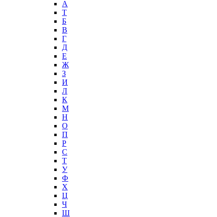
А
T
Б
В
Г
Д
Е
Ж
З
И
Л
К
М
Н
О
П
Р
С
Т
У
Ф
Х
Ц
Ч
Ш