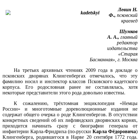
Левин Н.
Ф.,
псковский
краевед
Шумков
А. А.,
главный
редактор
издательства
«Старая
Басманная», г. Москва
На третьих архивных чтениях 2009 года в докладе о
псковских дворянах Клингенбергах отмечалось, что эту
фамилию носил и инспектор классов Псковского кадетского
корпуса. Его родословная ранее не составлялась, хотя
некоторые представители этого рода довольно известны.
К сожалению, трёхтомная энциклопедия «Немцы
России» и многотомные дореволюционные издания не
содержат общего очерка о роде Клингенбергов. В отсутствии
конкретных сведений об их лифляндских дворянских корнях,
приходится начинать сразу с биографии генерала от
инфантерии Карла-Фридриха (по-русски
Карла Фёдоровича
)
Клингенберга, родившегося в Нарве 20 сентября 1772 года.