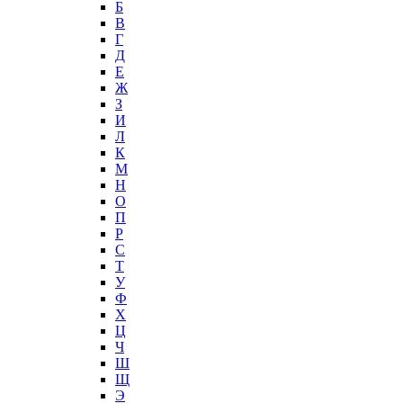
Б
В
Г
Д
Е
Ж
З
И
Л
К
М
Н
О
П
Р
С
Т
У
Ф
Х
Ц
Ч
Ш
Щ
Э