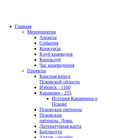
Главная
Мероприятия
Анонсы
События
Конкурсы
Клуб краеведов
Киноклуб
Час краеведения
Проекты
Красная книга
Псковской области
Изборск - 1160
Карамзин - 255
История Карамзина о
Пскове
Псковские пятницы
Псковские
пятницы. Дома.
Литературная карта
Библиотур
Архив - онлайн