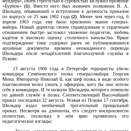
мундира», своей строгостью и суровостью заслужил прозвище
«Бурбон»
(1)
. Вместо него был назначен полковник В. А.
Шильдер, объявивший о вступлении в должность приказом
по корпусу от 25 мая 1902 года
(2)
. Менее чем через год, 6
апреля 1903 года, ему было присвоено звание генерал-
майора. Новый директор своим справедливым и сердечным
отношением быстро заслужил уважение педагогов, любовь
кадетов и высокую оценку столичного начальства. Яркое
подтверждение тому содержат ранее не публиковавшиеся
архивные документы времени неожиданного перевода
Шильдера после четырёхлетней благополучной службы в
Пскове.
13 августа 1906 года в Петергофе террористы убили
командира Семёновского полка генерал-майора Георгия
Мина. Император Николай II, как шеф полка, в виде особого
благоволения велел узнать у офицеров, кого бы они хотели
себе в командиры. И те назвали Шильдера, которого помнили
по давней службе в полку. Соответствующий Высочайший
приказ последовал 22 августа. Уезжая из Пскова 17 сентября,
Шильдер издал необычный трогательный прощальный
приказ. Несмотря на длинноты, его следует воспроизвести
полностью, поскольку в нём ярко проявились его
педагогические взгляды: