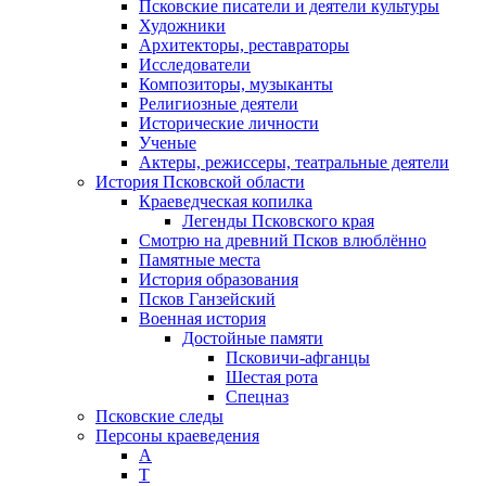
Псковские писатели и деятели культуры
Художники
Архитекторы, реставраторы
Исследователи
Композиторы, музыканты
Религиозные деятели
Исторические личности
Ученые
Актеры, режиссеры, театральные деятели
История Псковской области
Краеведческая копилка
Легенды Псковского края
Смотрю на древний Псков влюблённо
Памятные места
История образования
Псков Ганзейский
Военная история
Достойные памяти
Псковичи-афганцы
Шестая рота
Спецназ
Псковские следы
Персоны краеведения
А
T