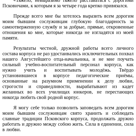
«Тяжело, невыразимо тяжело расставаться с дорогими
Псковичами, к которым я за четыре года крепко привязался.
Прежде всего мне бы хотелось выразить всем дорогим
моим бывшим сослуживцам глубокую благодарность за
самоотверженную службу и за добрые, прямые, откровенные
отношения ко мне, которые никогда не изгладятся из моей
памяти.
Результаты честной, дружной работы всего личного
состава корпуса не раз удостаивались исключительных похвал
нашего Августейшего отца-начальника, и не мне поучать
сильный учебно-воспитательный персонал корпуса, как
нужно учить и воспитывать молодёжь. Твёрдо
установившиеся в корпусе педагогические приёмы,
основанные на разумном применении к делу любви,
строгости и справедливости, вырабатывают из кадет
желанных во всех училищах юнкеров, не перестающих
никогда любить свой родной корпус.
Я могу себе только позволить заповедать всем дорогим
моим бывшим сослуживцам свято хранить и соблюдать
славные традиции Псковского корпуса, продолжать дружно
работать и дружно между собою жить. Сила в единении, сила
в любви.