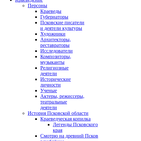
Персоны
Краеведы
Губернаторы
Псковские писатели
и деятели культуры
Художники
Архитекторы,
реставраторы
Исследователи
Композиторы,
музыканты
Религиозные
деятели
Исторические
личности
Ученые
Актеры, режиссеры,
театральные
деятели
История Псковской области
Краеведческая копилка
Легенды Псковского
края
Смотрю на древний Псков