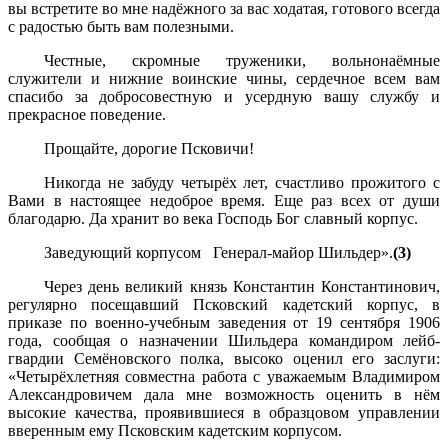
вы встретите во мне надёжного за вас ходатая, готового всегда
с радостью быть вам полезными.
Честные, скромные труженики, вольнонаёмные
служители и нижние воинские чины, сердечное всем вам
спасибо за добросовестную и усердную вашу службу и
прекрасное поведение.
Прощайте, дорогие Псковичи!
Никогда не забуду четырёх лет, счастливо прожитого с
Вами в настоящее недоброе время. Еще раз всех от души
благодарю. Да хранит во века Господь Бог славный корпус.
Заведующий корпусом Генерал-майор Шильдер».
(3)
Через день великий князь Константин Константинович,
регулярно посещавший Псковский кадетский корпус, в
приказе по военно-учебным заведения от 19 сентября 1906
года, сообщая о назначении Шильдера командиром лейб-
гвардии Семёновского полка, высоко оценил его заслуги:
«Четырёхлетняя совместна работа с уважаемым Владимиром
Александровичем дала мне возможность оценить в нём
высокие качества, проявившиеся в образцовом управлении
вверенным ему Псковским кадетским корпусом.