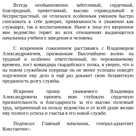
Всегда необыкновенно заботливый, сердечный,
благородный, приветливый, высоко справедливый и
беспристрастный, он отличался особенным умением быстро
снискивать к себе доверие, привязанность и уважение как
служащих, так и воспитанников. Ныне в лице его вверенное
мне ведомство теряет во всех отношениях выдающегося
начальника учебного заведения и человека.
С искренним сожалением расставаясь с Владимиром
Александровичем, призванным Высочайшею волею на
трудный и особенно ответственный, по переживаемому
времени, пост командира гвардейского полка, я уверен, что и
на новом служебном поприще он не менее успешно поведёт
порученное ему дело и ещё раз докажет свою беззаветную
преданность долгу службы.
Искренне прошу уважаемого Владимира
Александровича принять мою глубокую сердечную
признательность и благодарность за его высоко полезный
труд, затраченный на пользу ведомства и от всей души желаю
ему полного успеха и счастья в его новой службе.
Подписал: Главный начальник, генерал-адъютант
Константин».