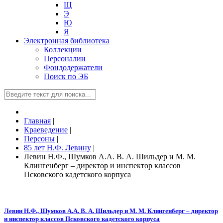
Щ
Э
Ю
Я
Электронная библиотека
Коллекции
Персоналии
Фондодержатели
Поиск по ЭБ
Главная
|
Краеведение
|
Персоны
|
85 лет Н.Ф. Левину
|
Левин Н.Ф., Шумков А.А. В. А. Шильдер и М. М.
Клингенберг – директор и инспектор классов
Псковского кадетского корпуса
Левин Н.Ф., Шумков А.А. В. А. Шильдер и М. М. Клингенберг – директор
и инспектор классов Псковского кадетского корпуса