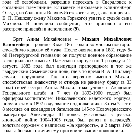
года её освободили, разрешив переехать в Свердловск к
сосланной племяннице Елизавете Николаевне Клингенберг.
Оттуда, из больницы Верхне-Исетского завода, она попросила
Е. П. Пешкову (жену Максима Горького) узнать о судьбе сына
Михаила. И получила сообщение, что приговор о его
расстреле приведён в исполнение
(9).
Брат Анны Михайловны –
Михаил Михайлович
Клингенберг
– родился 3 мая 1861 года и во многом повторил
служебную карьеру её мужа. После окончания в 1881 году 5-
ой Петербургской гимназии он получил военное образование
в специальных классах Пажеского корпуса по 1 разряду и 12
августа 1883 года был выпущен прапорщиком в тот же
гвардейский Семёновский полк, где в то время В. А. Шильдер
служил поручиком. Так что вероятно именно Михаил
способствовал знакомству и отнюдь не раннему браку (в 33
года) своей сестры Анны. Михаил тоже учился в Академии
Генерального штаба и 7 лет (в 1893-1900 годах) был
офицером-воспитателем Николаевского кадетского корпуса,
получив там в 1897 году звание подполковника. Затем 5 лет и
8 месяцев он командовал батальоном 145-го Новочеркасского
императора Александра III полка, участвовал в русско-
японской войне 1904-1905 года, был ранен и награждён
золотым оружием с надписью «За храбрость», а 2 марта 1906
года за боевые отличия ему присвоили звание полковника.