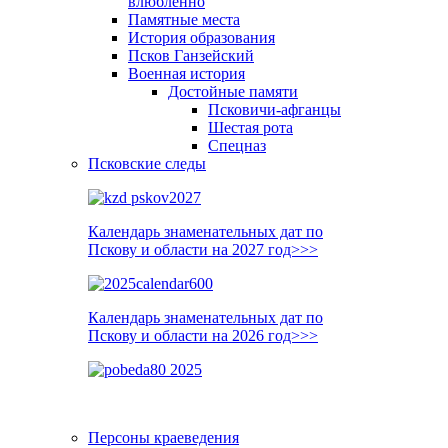
влюблённо
Памятные места
История образования
Псков Ганзейский
Военная история
Достойные памяти
Псковичи-афганцы
Шестая рота
Спецназ
Псковские следы
Календарь знаменательных дат по
Пскову и области на 2027 год>>>
Календарь знаменательных дат по
Пскову и области на 2026 год>>>
Персоны краеведения