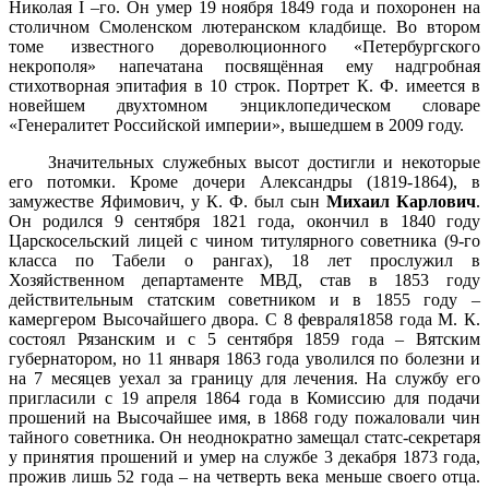
Николая I –го. Он умер 19 ноября 1849 года и похоронен на
столичном Смоленском лютеранском кладбище. Во втором
томе известного дореволюционного «Петербургского
некрополя» напечатана посвящённая ему надгробная
стихотворная эпитафия в 10 строк. Портрет К. Ф. имеется в
новейшем двухтомном энциклопедическом словаре
«Генералитет Российской империи», вышедшем в 2009 году.
Значительных служебных высот достигли и некоторые
его потомки. Кроме дочери Александры (1819-1864), в
замужестве Яфимович, у К. Ф. был сын
Михаил Карлович
.
Он родился 9 сентября 1821 года, окончил в 1840 году
Царскосельский лицей с чином титулярного советника (9-го
класса по Табели о рангах), 18 лет прослужил в
Хозяйственном департаменте МВД, став в 1853 году
действительным статским советником и в 1855 году –
камергером Высочайшего двора. С 8 февраля1858 года М. К.
состоял Рязанским и с 5 сентября 1859 года – Вятским
губернатором, но 11 января 1863 года уволился по болезни и
на 7 месяцев уехал за границу для лечения. На службу его
пригласили с 19 апреля 1864 года в Комиссию для подачи
прошений на Высочайшее имя, в 1868 году пожаловали чин
тайного советника. Он неоднократно замещал статс-секретаря
у принятия прошений и умер на службе 3 декабря 1873 года,
прожив лишь 52 года – на четверть века меньше своего отца.