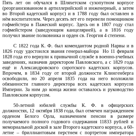
Пять лет он обучался в Шляхетском сухопутном корпусе
(реорганизованном в артиллерийский и инженерный, а затем
во Второй кадетский корпус) и в 1788 году был оставлен в
нём воспитателем. Через десять лет его перевели помощником
гофмейстера в Пажеский корпус. Здесь он в 1807 году стал
гофмейстером (заведующим канцелярией), а в 1816 году
получил звание полковника и орден св. Георгия 4 степени.
С 1822 года К. Ф. был комендантом родной Нарвы и в
1826 году удостоился звания генерал-майора Но 11 февраля
1828 года его вернули к привычной службе в военно-учебных
заведениях, назначив директором Павловского, а с 1829 года
ещё и Александровского сиротского кадетских корпусов.
Впрочем, в 1834 году от второй должности Клингенберга
освободили, но 20 апреля 1835 года на него возложили
обязанности главного директора всех кадетских корпусов
Империи. За ним до конца жизни оставалось и руководство
Павловским корпусом.
50-летний юбилей службы К. Ф. в офицерских
должностях, 12 октября 1838 года, был отмечен награждением
орденом Белого Орла, назначением пенсии в размере
получаемого полного годового содержания 11833 рублей и
мемориальной доской в зале Второго кадетского корпуса, а 60-
летие – бриллиантовым перстнем с портретом императора