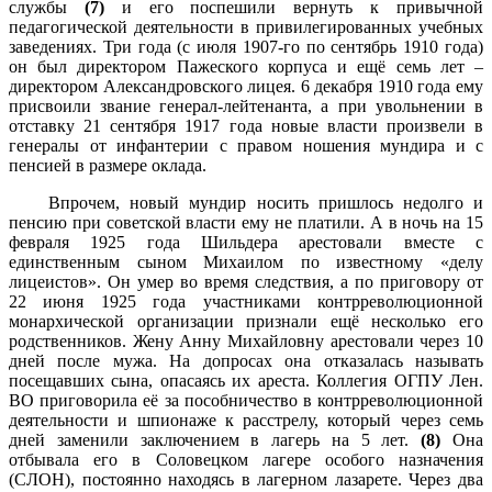
службы
(7)
и его поспешили вернуть к привычной
педагогической деятельности в привилегированных учебных
заведениях. Три года (с июля 1907-го по сентябрь 1910 года)
он был директором Пажеского корпуса и ещё семь лет –
директором Александровского лицея. 6 декабря 1910 года ему
присвоили звание генерал-лейтенанта, а при увольнении в
отставку 21 сентября 1917 года новые власти произвели в
генералы от инфантерии с правом ношения мундира и с
пенсией в размере оклада.
Впрочем, новый мундир носить пришлось недолго и
пенсию при советской власти ему не платили. А в ночь на 15
февраля 1925 года Шильдера арестовали вместе с
единственным сыном Михаилом по известному «делу
лицеистов». Он умер во время следствия, а по приговору от
22 июня 1925 года участниками контрреволюционной
монархической организации признали ещё несколько его
родственников. Жену Анну Михайловну арестовали через 10
дней после мужа. На допросах она отказалась называть
посещавших сына, опасаясь их ареста. Коллегия ОГПУ Лен.
ВО приговорила её за пособничество в контрреволюционной
деятельности и шпионаже к расстрелу, который через семь
дней заменили заключением в лагерь на 5 лет.
(8)
Она
отбывала его в Соловецком лагере особого назначения
(СЛОН), постоянно находясь в лагерном лазарете. Через два