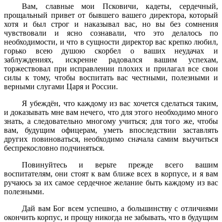
Вам, славные мои Псковичи, кадеты, сердечный,
прощальный привет от бывшего вашего директора, который
хотя и был строг и наказывал вас, но вы без сомнения
чувствовали и ясно сознавали, что это делалось по
необходимости, и что в сущности директор вас крепко любил,
горько всею душою скорбел о ваших неудачах и
заблуждениях, искренне радовался вашим успехам,
торжествовал при исправлении плохих и прилагал все свои
силы к тому, чтобы воспитать вас честными, полезными и
верными слугами Царя и России.
Я убеждён, что каждому из вас хочется сделаться таким,
и доказывать мне вам нечего, что для этого необходимо много
знать, а следовательно многому учиться; для того же, чтобы
вам, будущим офицерам, уметь впоследствии заставлять
других повиноваться, необходимо сначала самим выучиться
беспрекословно подчиняться.
Повинуйтесь и верьте прежде всего вашим
воспитателям, они стоят к вам ближе всех в корпусе, и я вам
ручаюсь за их самое сердечное желание быть каждому из вас
полезными.
Дай вам Бог всем успешно, а большинству с отличиями
окончить корпус, и прощу никогда не забывать, что в будущим