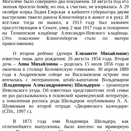
Могилёве было совершено два покушения. 18 августа под его
экипаж бросили бомбу, но она, к счастью, не взорвалась. А 29
октября эсерка Лидия Езерская в кабинете губернатора двумя
выстрелами тяжело ранила Клингенберга в живот и в руку. И
всё-таки тогда он выжил, в 1913 году был назначен
присутствующим в Сенате, умер 2 мая 1917 года и похоронен
на Тихвинском кладбище Александро-Невского кладбища.
(Это поколение Клингенбергов стало по матери
православным).
О втором ребёнке (дочери
Елизавете Михайловне
)
известна лишь дата рождения: 26 августа 1854 года. Вторая
дочь –
Анна Михайловна –
родилась 15 июля 1856 года и
окончила в столице Коломенскую гимназию. 30 апреля 1889
года в Андреевском соборе на Васильевском острове она
венчалась с лютеранином, штабс-капитаном Вольдемаром
(
Владимиром
Александровичем
)
Шильдером
– уроженцем
Невельского уезда. Об известных представителях этой семьи
не раз рассказывалось в псковской краеведческой литературе,
а поколенная роспись рода Шильдеров опубликована А. А.
Шумковым во второй тетради «Дворянского календаря»
(СПб.,
1997 г
.).
В 1873 года имя Владимира Шильдера, как
отличнейшего выпускника, было внесено на мраморную