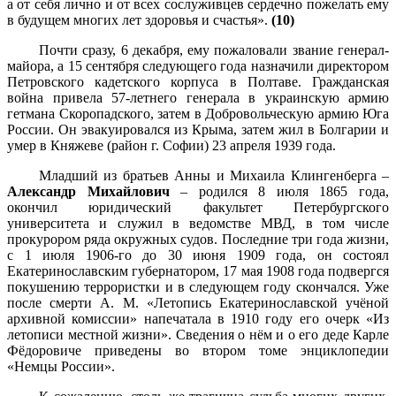
а от себя лично и от всех сослуживцев сердечно пожелать ему
в будущем многих лет здоровья и счастья».
(10)
Почти сразу, 6 декабря, ему пожаловали звание генерал-
майора, а 15 сентября следующего года назначили директором
Петровского кадетского корпуса в Полтаве. Гражданская
война привела 57-летнего генерала в украинскую армию
гетмана Скоропадского, затем в Добровольческую армию Юга
России. Он эвакуировался из Крыма, затем жил в Болгарии и
умер в Княжеве (район г. Софии) 23 апреля 1939 года.
Младший из братьев Анны и Михаила Клингенберга –
Александр Михайлович
– родился 8 июля 1865 года,
окончил юридический факультет Петербургского
университета и служил в ведомстве МВД, в том числе
прокурором ряда окружных судов. Последние три года жизни,
с 1 июля 1906-го до 30 июня 1909 года, он состоял
Екатеринославским губернатором, 17 мая 1908 года подвергся
покушению террористки и в следующем году скончался. Уже
после смерти А. М. «Летопись Екатеринославской учёной
архивной комиссии» напечатала в 1910 году его очерк «Из
летописи местной жизни». Сведения о нём и о его деде Карле
Фёдоровиче приведены во втором томе энциклопедии
«Немцы России».