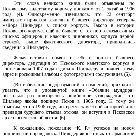
Эти слова великого князя были объявлены по
Псковскому кадетскому корпусу приказом от 2 октября 1906
года
(4)
. Одновременно извещалось, что 22 сентября
император приказал зачислить бывшего директора генерал-
майора Шильдера в списки корпуса. Такого в истории
Псковского корпуса ещё не бывало. С тех пор в ежемесячных
списках офицеров и классных чиновников корпуса первой
строкой, выше фактического директора, приводились
сведения о Шильдере.
Желая оставить память о себе и почтить бывшего
директора, депутация от Псковского кадетского корпуса в
конце января 1907 года ездила к Шильдеру и поднесла ему
адрес и роскошный альбом с фотографиями сослуживцев
(5)
.
(Во избежание недоразумений и сомнений, приходится
указать, что в упомянутой книге «Обаяние мундира»
несколько раз повторялось ошибочное утверждение, что
Шильдер якобы покинул Псков в 1905 году. К тому же
отметим, что в 1906 году, интересуясь местной историей и не
предвидя будущего отъезда отсюда, он вступил в Псковское
археологическое общество
(6)
.
К сожалению, пожелание «К. Р.» успехов на новом
поприще не оправдалось. Шильдер явно отвык от армейской