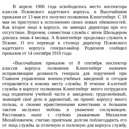
В апреле 1906 года освободилось место инспектора
классов Псковского кадетского корпуса, и Высочайшим
приказом от 13 мая его получил полковник Клингенберг. С 18
мая он приступил к исполнению своих новых обязанностей.
Как второе лицо в корпусе, он замещал директора при его
отсутствии. Впрочем, совместная служба с зятем Шильдером
длилась лишь 4 месяца. А Клингенберг продолжал служить в
Пскове. О его переводе в столицу директор Псковского
кадетского корпуса генерал-майор Родионов сообщил
приказом от 14 сентября 1910 года:
«Высочайшим приказом от 8 сентября инспектор
классов корпуса полковник Клингенберг назначен
исправляющим должность генерала для поручений при
Главном управлении военно-учебных заведений и сегодня
отправляется к новому месту службы. В течение 4-хлетней
службы в корпусе полковник Клингенберг много потрудился
над поднятием учебной части в заведении; трудолюбивый,
знающий своё дело и даровитый, он принёс корпусу много
пользы, и своими нравственными качествами и большим
тактом заслужил любовь и уважение сослуживцев.
Расставаясь ныне с глубоко уважаемым Михаилом
Михайловичем, считаю приятным долгом поблагодарить его
от лица службы за отличную и полезную для корпуса службу,