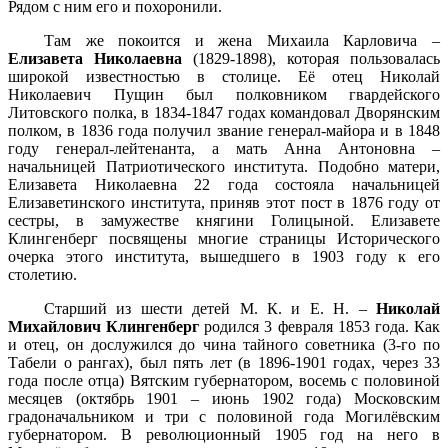
Рядом с ним его и похоронили.
Там же покоится и жена Михаила Карловича –
Елизавета Николаевна
(1829-1898), которая пользовалась
широкой известностью в столице. Её отец Николай
Николаевич Пущин был полковником гвардейского
Литовского полка, в 1834-1847 годах командовал Дворянским
полком, в 1836 года получил звание генерал-майора и в 1848
году генерал-лейтенанта, а мать Анна Антоновна –
начальницей Патриотического института. Подобно матери,
Елизавета Николаевна 22 года состояла начальницей
Елизаветинского института, приняв этот пост в 1876 году от
сестры, в замужестве княгини Голицыной. Елизавете
Клингенберг посвящены многие страницы Исторического
очерка этого института, вышедшего в 1903 году к его
столетию.
Старший из шести детей М. К. и Е. Н. –
Николай
Михайлович Клингенберг
родился 3 февраля 1853 года. Как
и отец, он дослужился до чина тайного советника (3-го по
Табели о рангах), был пять лет (в 1896-1901 годах, через 33
года после отца)
Вятским губернатором, восемь с половиной
месяцев (октябрь 1901 – июнь 1902 года) Московским
градоначальником и три с половиной года Могилёвским
губернатором. В революционный 1905 год на него в