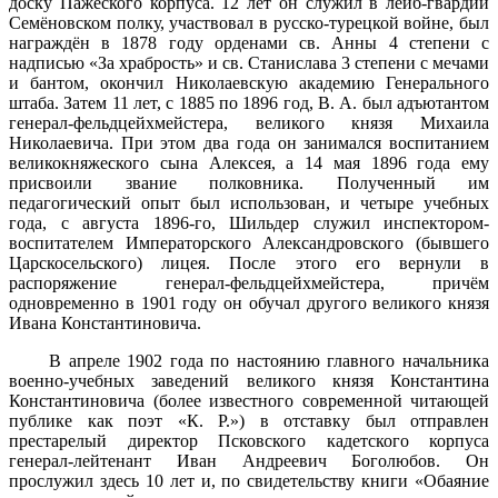
доску Пажеского корпуса. 12 лет он служил в лейб-гвардии
Семёновском полку, участвовал в русско-турецкой войне, был
награждён в 1878 году орденами св. Анны 4 степени с
надписью «За храбрость» и св. Станислава 3 степени с мечами
и бантом, окончил Николаевскую академию Генерального
штаба. Затем 11 лет, с 1885 по 1896 год, В. А. был адъютантом
генерал-фельдцейхмейстера, великого князя Михаила
Николаевича. При этом два года он занимался воспитанием
великокняжеского сына Алексея, а 14 мая 1896 года ему
присвоили звание полковника. Полученный им
педагогический опыт был использован, и четыре учебных
года, с августа 1896-го, Шильдер служил инспектором-
воспитателем Императорского Александровского (бывшего
Царскосельского) лицея. После этого его вернули в
распоряжение генерал-фельдцейхмейстера, причём
одновременно в 1901 году он обучал другого великого князя
Ивана Константиновича.
В апреле 1902 года по настоянию главного начальника
военно-учебных заведений великого князя Константина
Константиновича (более известного современной читающей
публике как поэт «К. Р.») в отставку был отправлен
престарелый директор Псковского кадетского корпуса
генерал-лейтенант Иван Андреевич Боголюбов. Он
прослужил здесь 10 лет и, по свидетельству книги «Обаяние