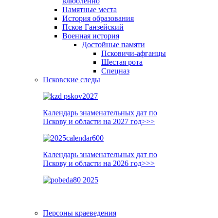
влюблённо
Памятные места
История образования
Псков Ганзейский
Военная история
Достойные памяти
Псковичи-афганцы
Шестая рота
Спецназ
Псковские следы
Календарь знаменательных дат по
Пскову и области на 2027 год>>>
Календарь знаменательных дат по
Пскову и области на 2026 год>>>
Персоны краеведения