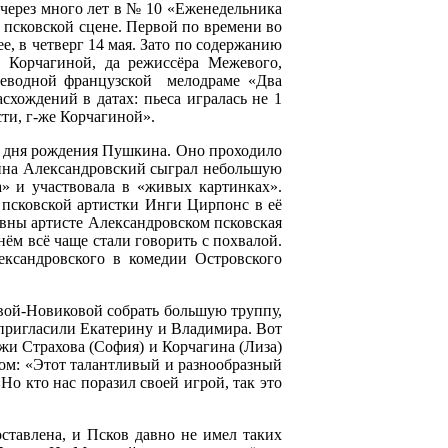
 через много лет в № 10 «Еженедельника
 псковской сцене. Первой по времени во
е, в четверг 14 мая. Зато по содержанию
о Корчагиной, да режиссёра Межевого,
реводной французской мелодраме «Два
схождений в датах: пьеса игралась не 1
сти, г-же Корчагиной».
о дня рождения Пушкина. Оно проходило
кина Александровский сыграл небольшую
» и участвовала в «живых картинках».
 псковской артистки Инги Цирпонс в её
овны артисте Александровском псковская
 нём всё чаще стали говорить с похвалой.
ександровского в комедии Островского
овой-Новиковой собрать большую труппу,
 пригласили Екатерину и Владимира. Вот
жи Страхова (София) и Корчагина (Лиза)
ком: «Этот талантливый и разнообразный
Но кто нас поразил своей игрой, так это
оставлена, и Псков давно не имел таких