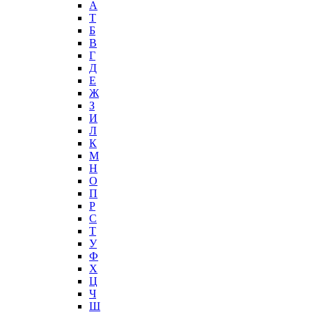
А
T
Б
В
Г
Д
Е
Ж
З
И
Л
К
М
Н
О
П
Р
С
Т
У
Ф
Х
Ц
Ч
Ш