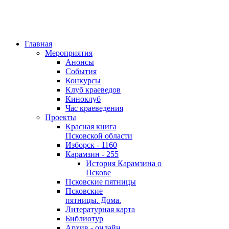
Главная
Мероприятия
Анонсы
События
Конкурсы
Клуб краеведов
Киноклуб
Час краеведения
Проекты
Красная книга
Псковской области
Изборск - 1160
Карамзин - 255
История Карамзина о
Пскове
Псковские пятницы
Псковские
пятницы. Дома.
Литературная карта
Библиотур
Архив - онлайн