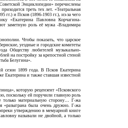
ой Советской Энциклопедии» перечислены
приходится треть тех лет. «Театральная
гг.) и Псков (1896-1903 гг.), из-за чего
ику «Екатерина Павловна Корчагина-
ают заметную роль её мужа -Владимира
онополии. Чтобы показать, что царское
убернские, уездные и городские комитеты
года Обществу любителей музыкально-
ублей на постройку за крепостной стеной
тьба Белугина».
й сезон 1899 года. В Псков Екатерина
же Екатерина и также ставшая известной
упница», которую рецензент «Псковского
ию, поскольку ей поручили главную роль
е только материальную сторону… Г-жа
я «разыграна была очень дружно. Г-жа
, вопреки утверждению в мемуарной книге
авловну называли не двойной, а только