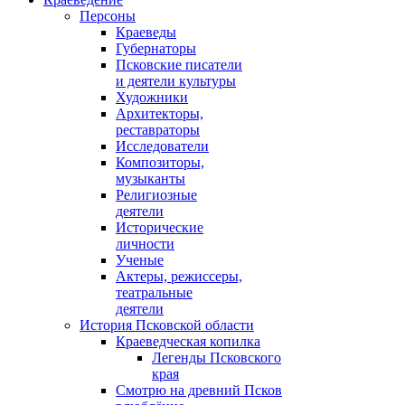
Персоны
Краеведы
Губернаторы
Псковские писатели
и деятели культуры
Художники
Архитекторы,
реставраторы
Исследователи
Композиторы,
музыканты
Религиозные
деятели
Исторические
личности
Ученые
Актеры, режиссеры,
театральные
деятели
История Псковской области
Краеведческая копилка
Легенды Псковского
края
Смотрю на древний Псков