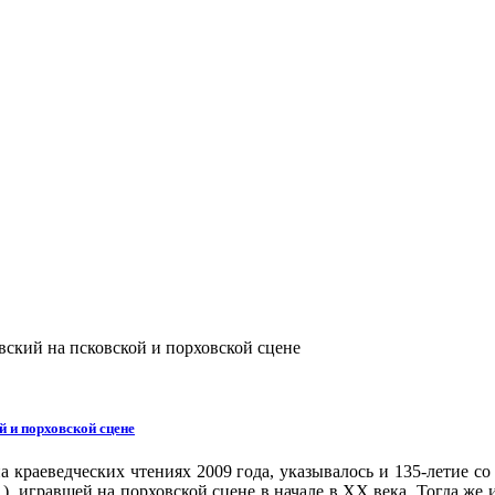
вский на псковской и порховской сцене
й и порховской сцене
а краеведческих чтениях 2009 года, указывалось и 135-летие 
 игравшей на порховской сцене в начале в ХХ века. Тогда же и