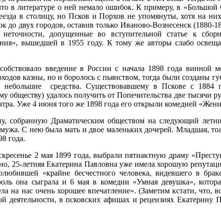
, что в литературе о ней немало ошибок. К примеру, в «Больш
езда в столицу, но Псков и Порхов не упомянуты, хотя на них 
 до двух городов, оставив только Иваново-Вознесенск (1880-1895 
неточности, допущенные во вступительной статье к сборн
ания», вышедшей в 1955 году. К тому же авторы слабо освещ
собствовало введение в России с начала 1898 года винной м
оходов казны, но и боролось с пьянством, тогда были созданы г
сь небольшие средства. Существовавшему в Пскове с 1884 
ому обществу) удалось получить от Попечительства две тысячи р
атра. Уже 4 июня того же 1898 года его открыли комедией «Жени
у, собранную Драматическим обществом на следующий летни
мужа. С нею была мать и двое маленьких дочерей. Младшая, то
98 года.
оскресенье 2 мая 1899 года, выбрали пятиактную драму «Прест
дно, 25-летняя Екатерина Павловна уже имела хорошую репутац
олюбившей «крайне бесчестного человека, видевшего в брак
оль она сыграла и 6 мая в комедии «Умная девушка», котора
вела на нас очень хорошее впечатление». (Заметим кстати, что
ой деятельности, в псковских афишах и рецензиях Екатерину П