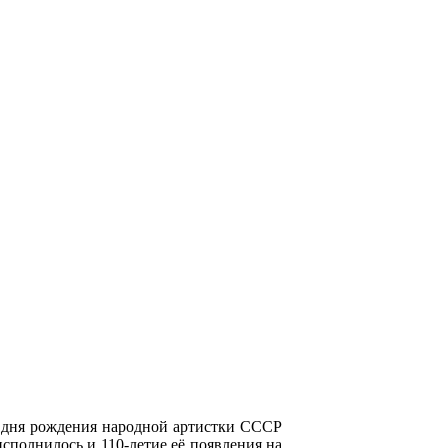
со дня рождения народной артистки СССР
сполнилось и 110-летие её появления на