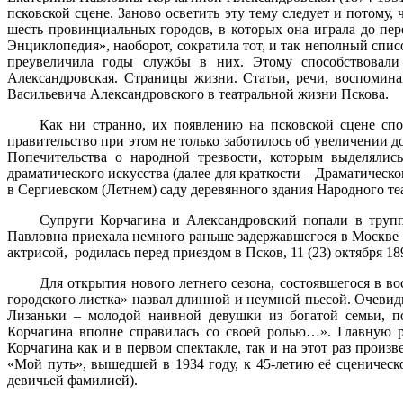
псковской сцене. Заново осветить эту тему следует и потому
шесть провинциальных городов, в которых она играла до пере
Энциклопедия», наоборот, сократила тот, и так неполный список
преувеличила годы службы в них. Этому способствовали 
Александровская. Страницы жизни. Статьи, речи, воспомин
Васильевича Александровского в театральной жизни Пскова.
Как ни странно, их появлению на псковской сцене спо
правительство при этом не только заботилось об увеличении д
Попечительства о народной трезвости, которым выделяли
драматического искусства (далее для краткости – Драматическ
в Сергиевском (Летнем) саду деревянного здания Народного те
Супруги Корчагина и Александровский попали в трупп
Павловна приехала немного раньше задержавшегося в Москве 
актрисой, родилась перед приездом в Псков, 11 (23) октября 18
Для открытия нового летнего сезона, состоявшегося в в
городского листка» назвал длинной и неумной пьесой. Очеви
Лизаньки – молодой наивной девушки из богатой семьи, п
Корчагина вполне справилась со своей ролью…». Главную р
Корчагина как и в первом спектакле, так и на этот раз произ
«Мой путь», вышедшей в 1934 году, к 45-летию её сценическ
девичьей фамилией).