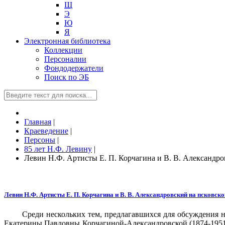
Щ
Э
Ю
Я
Электронная библиотека
Коллекции
Персоналии
Фондодержатели
Поиск по ЭБ
Главная
|
Краеведение
|
Персоны
|
85 лет Н.Ф. Левину
|
Левин Н.Ф. Артисты Е. П. Корчагина и В. В. Александро
Левин Н.Ф. Артисты Е. П. Корчагина и В. В. Александровский на псковско
Среди нескольких тем, предлагавшихся для обсуждения н
Екатерины Павловны Корчагиной-Александровской (1874-1951),