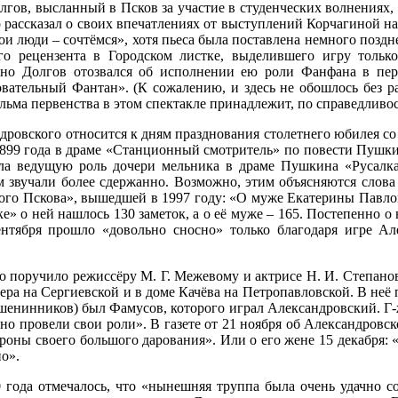
лгов, высланный в Псков за участие в студенческих волнениях,
 рассказал о своих впечатлениях от выступлений Корчагиной на
и люди – сочтёмся», хотя пьеса была поставлена немного поздне
го рецензента в Городском листке, выделившего игру тольк
нно Долгов отозвался об исполнении ею роли Фанфана в пе
вательный Фантан». (К сожалению, и здесь не обошлось без ра
пальма первенства в этом спектакле принадлежит, по справедливо
дровского относится к дням празднования столетнего юбилея с
я 1899 года в драме «Станционный смотритель» по повести Пуш
ла ведущую роль дочери мельника в драме Пушкина «Русалка
м звучали более сдержанно. Возможно, этим объясняются слова
ского Пскова», вышедшей в 1997 году: «О муже Екатерины Павл
ке» о ней нашлось 130 заметок, а о её муже – 165. Постепенно о
ентября прошло «довольно сносно» только благодаря игре Ал
о поручило режиссёру М. Г. Межевому и актрисе Н. И. Степан
ера на Сергиевской и в доме Качёва на Петропавловской. В неё
ашенинников) был Фамусов, которого играл Александровский. Г-
о провели свои роли». В газете от 21 ноября об Александровс
оны своего большого дарования». Или о его жене 15 декабря: «
о».
 года отмечалось, что «нынешняя труппа была очень удачно с