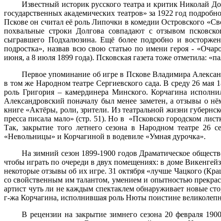
Известный историк русского театра и критик Николай До
государственных академических театров» за 1922 год подробно
Пскове он считал её роль Липочки в комедии Островского «Сво
похвальные строки Долгова совпадают с отзывом псковско
сыгравшего Подхалюзина. Ещё более подробно и восторже
подростка», назвав всю свою статью по имени героя - «Очаро
июня, а 8 июля 1899 года). Псковская газета тоже отметила: «
Первое упоминание об игре в Пскове Владимира Алексан
в том же Народном театре Сергиевского сада. В среду 26 ма
роль Григория – камердинера Минского. Корчагина исполни
Александровский поначалу был менее заметен, а отзывы о нё
книге «Актёры, роли, зрители. Из театральной жизни губерн
пресса писала мало» (стр. 51). Но в «Псковско городском лист
Так, закрытие того летнего сезона в Народном театре 26 с
«Невольницы» и Корчагиной в водевиле «Умная дурочка».
На зимний сезон 1899-1900 годов Драматическое обществ
чтобы играть по очереди в двух помещениях: в доме Викенгейз
некоторые отзывы об их игре. 31 октября «лучше Чацкого (Кр
со свойственным им талантом, умением и опытностью прекрасн
артист чуть ли не каждым спектаклем обнаруживает новые стор
г-жа Корчагина, исполнившая роль Нюты поистине великолепн
В рецензии на закрытие зимнего сезона 20 февраля 1900