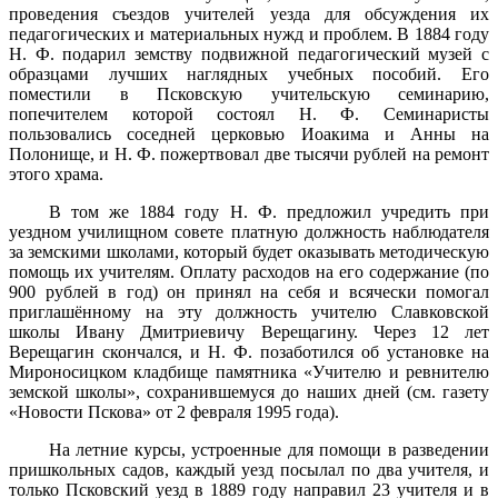
проведения съездов учителей уезда для обсуждения их
педагогических и материальных нужд и проблем. В 1884 году
Н. Ф. подарил земству подвижной педагогический музей с
образцами лучших наглядных учебных пособий. Его
поместили в Псковскую учительскую семинарию,
попечителем которой состоял Н. Ф. Семинаристы
пользовались соседней церковью Иоакима и Анны на
Полонище, и Н. Ф. пожертвовал две тысячи рублей на ремонт
этого храма.
В том же 1884 году Н. Ф. предложил учредить при
уездном училищном совете платную должность наблюдателя
за земскими школами, который будет оказывать методическую
помощь их учителям. Оплату расходов на его содержание (по
900 рублей в год) он принял на себя и всячески помогал
приглашённому на эту должность учителю Славковской
школы Ивану Дмитриевичу Верещагину. Через 12 лет
Верещагин скончался, и Н. Ф. позаботился об установке на
Мироносицком кладбище памятника «Учителю и ревнителю
земской школы», сохранившемуся до наших дней (см. газету
«Новости Пскова» от 2 февраля 1995 года).
На летние курсы, устроенные для помощи в разведении
пришкольных садов, каждый уезд посылал по два учителя, и
только Псковский уезд в 1889 году направил 23 учителя и в