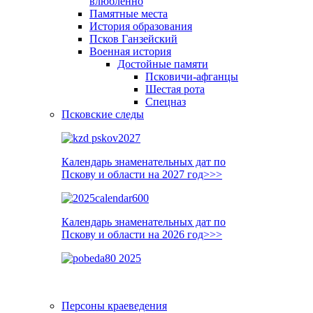
влюблённо
Памятные места
История образования
Псков Ганзейский
Военная история
Достойные памяти
Псковичи-афганцы
Шестая рота
Спецназ
Псковские следы
Календарь знаменательных дат по
Пскову и области на 2027 год>>>
Календарь знаменательных дат по
Пскову и области на 2026 год>>>
Персоны краеведения