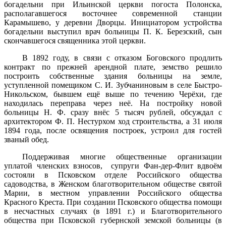
богадельни при Ильинской церкви погоста Полонска,
располагавшегося восточнее современной станции
Карамышево, у деревни Дворцы. Инициатором устройства
богадельни выступил врач больницы П. К. Березский, сын
скончавшегося священника этой церкви.
В 1892 году, в связи с отказом Боговского продлить
контракт по прежней арендной плате, земство решило
построить собственные здания больницы на земле,
уступленной помещиком С. И. Зубчаниновым в селе Быстро-
Никольском, бывшем ещё выше по течению Черёхи, где
находилась переправа через неё. На постройку новой
больницы Н. Ф. сразу внёс 5 тысяч рублей, обсуждал с
архитектором Ф. П. Нестурхом ход строительства, а 31 июля
1894 года, после освящения построек, устроил для гостей
званый обед.
Поддерживая многие общественные организации
уплатой членских взносов, супруги Фан-дер-Флит вдвоём
состояли в Псковском отделе Российского общества
садоводства, в Женском благотворительном обществе святой
Марии, в местном управлении Российского общества
Красного Креста. При создании Псковского общества помощи
в несчастных случаях (в 1891 г.) и Благотворительного
общества при Псковской губернской земской больницы (в