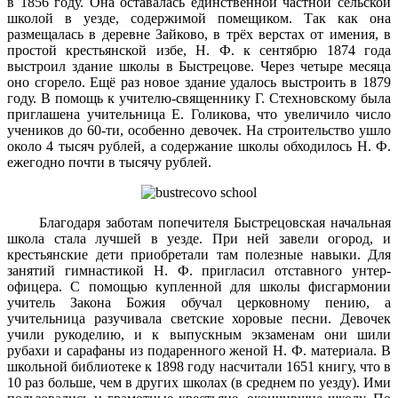
в 1856 году. Она оставалась единственной частной сельской
школой в уезде, содержимой помещиком. Так как она
размещалась в деревне Зайково, в трёх верстах от имения, в
простой крестьянской избе, Н. Ф. к сентябрю 1874 года
выстроил здание школы в Быстрецове. Через четыре месяца
оно сгорело. Ещё раз новое здание удалось выстроить в 1879
году. В помощь к учителю-священнику Г. Стехновскому была
приглашена учительница Е. Голикова, что увеличило число
учеников до 60-ти, особенно девочек. На строительство ушло
около 4 тысяч рублей, а содержание школы обходилось Н. Ф.
ежегодно почти в тысячу рублей.
Благодаря заботам попечителя Быстрецовская начальная
школа стала лучшей в уезде. При ней завели огород, и
крестьянские дети приобретали там полезные навыки. Для
занятий гимнастикой Н. Ф. пригласил отставного унтер-
офицера. С помощью купленной для школы фисгармонии
учитель Закона Божия обучал церковному пению, а
учительница разучивала светские хоровые песни. Девочек
учили рукоделию, и к выпускным экзаменам они шили
рубахи и сарафаны из подаренного женой Н. Ф. материала. В
школьной библиотеке к 1898 году насчитали 1651 книгу, что в
10 раз больше, чем в других школах (в среднем по уезду). Ими