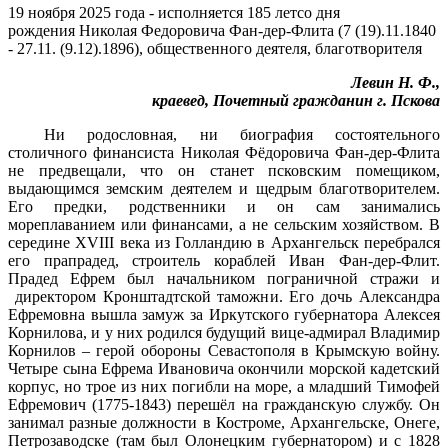
19 ноября 2025 года - исполняется 185 летсо дня
рождения Николая Федоровича Фан-дер-Флита (7 (19).11.1840
- 27.11. (9.12).1896), общественного деятеля, благотворителя
Левин Н. Ф.,
краевед, Почетный гражданин г. Пскова
Ни родословная, ни биография состоятельного
столичного финансиста Николая Фёдоровича Фан-дер-Флита
не предвещали, что он станет псковским помещиком,
выдающимся земским деятелем и щедрым благотворителем.
Его предки, родственники и он сам занимались
мореплаванием или финансами, а не сельским хозяйством. В
середине XVIII века из Голландию в Архангельск перебрался
его прапрадед, строитель кораблей Иван Фан-дер-Флит.
Прадед Ефрем был начальником пограничной стражи и
директором Кронштадтской таможни. Его дочь Александра
Ефремовна вышла замуж за Иркутского губернатора Алексея
Корнилова, и у них родился будущий вице-адмирал Владимир
Корнилов – герой обороны Севастополя в Крымскую войну.
Четыре сына Ефрема Ивановича окончили морской кадетский
корпус, но трое из них погибли на море, а младший Тимофей
Ефремович (1775-1843) перешёл на гражданскую службу. Он
занимал разные должности в Костроме, Архангельске, Онеге,
Петрозаводске (там был Олонецким губернатором) и с 1828