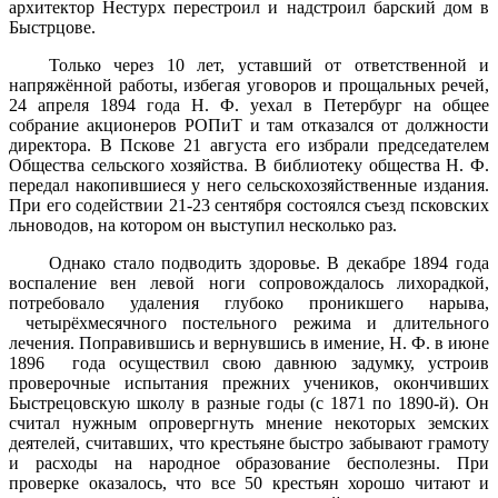
архитектор Нестурх перестроил и надстроил барский дом в
Быстрцове.
Только через 10 лет, уставший от ответственной и
напряжённой работы, избегая уговоров и прощальных речей,
24 апреля 1894 года Н. Ф. уехал в Петербург на общее
собрание акционеров РОПиТ и там отказался от должности
директора. В Пскове 21 августа его избрали председателем
Общества сельского хозяйства. В библиотеку общества Н. Ф.
передал накопившиеся у него сельскохозяйственные издания.
При его содействии 21-23 сентября состоялся съезд псковских
льноводов, на котором он выступил несколько раз.
Однако стало подводить здоровье. В декабре 1894 года
воспаление вен левой ноги сопровождалось лихорадкой,
потребовало удаления глубоко проникшего нарыва,
четырёхмесячного постельного режима и длительного
лечения. Поправившись и вернувшись в имение, Н. Ф. в июне
1896 года осуществил свою давнюю задумку, устроив
проверочные испытания прежних учеников, окончивших
Быстрецовскую школу в разные годы (с 1871 по 1890-й). Он
считал нужным опровергнуть мнение некоторых земских
деятелей, считавших, что крестьяне быстро забывают грамоту
и расходы на народное образование бесполезны. При
проверке оказалось, что все 50 крестьян хорошо читают и