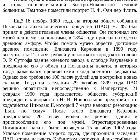
и стала попечительницей Быстро-Никольской земской
больницы. Там тоже поместили портрет Н. Ф. Фан-дер-Флита.
Ещё 16 ноября 1880 года, на втором общем собрании
Псковского археологического общества (ПАО) Н. Ф. был
принят в действительные члены общества. Он пополнял его
музей ценными экспонатами, в 1894 году прислал из Одессы
древнюю амфору. Чтобы помочь музею обрести достойное
древнее помещение, Елизавета Карловна в 1899 году
выкупила за 15 тысяч рублей у псковского городского головы
Э. Р. Сутгофа здание клеевого завода в слободе Разуваевке и
предложила его в обмен на Поганкины палаты, в которых
тогда размещался провиантский склад военного ведомства.
Однако оно требовало 100 тысяч рублей для постройки новых
складов. Тогда на заседании 29 октября 1899 года ПАО
решило обратиться непосредственно к Императору. 21
февраля 1900 года председатель общества губернский
предводитель дворянства Н. И. Новосильцов представил это
ходатайство Николаю II, который 7 марта наложил резолюцию
“Быть по сему». После этого Елизавета Карловна
предоставила 20 тысяч рублей на ремонт здания и
приспособление его под музей. Отреставрированные
Поганкины палаты были освящены 15 декабря 1902 года.
Угловое помещение второго яруса, где проходили заседания
ПАО, стали называть Кабинетом супругов Фан-дер-Флит и