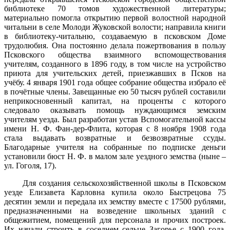
библиотеке 70 томов художественной литературы;
материально помогла открытию первой волостной народной
читальни в селе Молоди Жуковской волости; направила книги
в библиотеку-читальню, создаваемую в псковском Доме
трудолюбия. Она постоянно делала пожертвования в пользу
Псковского общества взаимного вспомоществования
учителям, созданного в 1896 году, в том числе на устройство
приюта для учительских детей, приезжавших в Псков на
учёбу. 4 января 1901 года общее собрание общества избрало её
в почётные члены. Завещанные ею 50 тысяч рублей составили
неприкосновенный капитал, на проценты с которого
следовало оказывать помощь нуждающимся земским
учителям уезда. Был разработан устав Вспомогательной кассы
имени Н. Ф. Фан-дер-Флита, которая с 8 ноября 1908 года
стала выдавать возвратные и безвозвратные ссуды.
Благодарные учителя на собранные по подписке деньги
установили бюст Н. Ф. в малом зале уездного земства (ныне –
ул. Гоголя, 17).
Для создания сельскохозяйственной школы в Псковском
уезде Елизавета Карловна купила около Быстрецова 75
десятин земли и передала их земству вместе с 17500 рублями,
предназначенными на возведение школьных зданий с
общежитием, помещений для персонала и прочих построек.
Их начали строить в соседнем сельце Загорье с 1900 года.