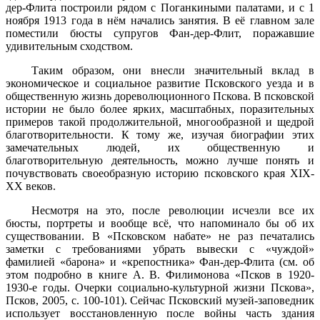
дер-Флита построили рядом с Поганкиными палатами, и с 1
ноября 1913 года в нём начались занятия. В её главном зале
поместили бюсты супругов Фан-дер-Флит, поражавшие
удивительным сходством.
Таким образом, они внесли значительный вклад в
экономическое и социальное развитие Псковского уезда и в
общественную жизнь дореволюционного Пскова. В псковской
истории не было более ярких, масштабных, поразительных
примеров такой продолжительной, многообразной и щедрой
благотворительности. К тому же, изучая биографии этих
замечательных людей, их общественную и
благотворительную деятельность, можно лучше понять и
почувствовать своеобразную историю псковского края XIX-
XX веков.
Несмотря на это, после революции исчезли все их
бюсты, портреты и вообще всё, что напоминало бы об их
существовании. В «Псковском набате» не раз печатались
заметки с требованиями убрать вывески с «чуждой»
фамилией «барона» и «крепостника» Фан-дер-Флита (см. об
этом подробно в книге А. В. Филимонова «Псков в 1920-
1930-е годы. Очерки социально-культурной жизни Пскова»,
Псков, 2005, с. 100-101). Сейчас Псковский музей-заповедник
использует восстановленную после войны часть здания