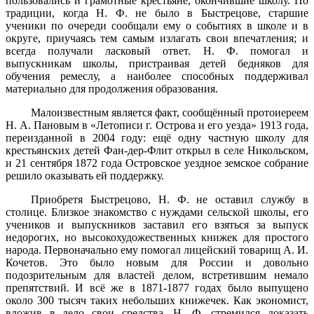
пользовались и грамотные крестьяне, окончившие школу. По
традиции, когда Н. Ф. не было в Быстрецове, старшие
ученики по очереди сообщали ему о событиях в школе и в
округе, приучаясь тем самым излагать свои впечатления; и
всегда получали ласковый ответ. Н. Ф. помогал и
выпускникам школы, пристраивая детей бедняков для
обучения ремеслу, а наиболее способных поддерживал
материально для продолжения образования.
Малоизвестным является факт, сообщённый протоиереем
Н. А. Пановым в «Летописи г. Острова и его уезда» 1913 года,
переизданной в 2004 году: ещё одну частную школу для
крестьянских детей Фан-дер-Флит открыл в селе Никольском,
и 21 сентября 1872 года Островское уездное земское собрание
решило оказывать ей поддержку.
Приобретя Быстрецово, Н. Ф. не оставил службу в
столице. Близкое знакомство с нуждами сельской школы, его
учеников и выпускников заставил его взяться за выпуск
недорогих, но высокохудожественных книжек для простого
народа. Первоначально ему помогал лицейский товарищ А. И.
Кочетов. Это было новым для России и довольно
подозрительным для властей делом, встретившим немало
препятствий. И всё же в 1871-1877 годах было выпущено
около 300 тысяч таких небольших книжечек. Как экономист,
вложив в дело свои средства, Н. Ф. стремился доказать