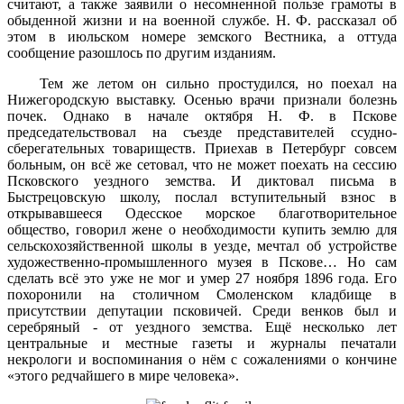
считают, а также заявили о несомненной пользе грамоты в
обыденной жизни и на военной службе. Н. Ф. рассказал об
этом в июльском номере земского Вестника, а оттуда
сообщение разошлось по другим изданиям.
Тем же летом он сильно простудился, но поехал на
Нижегородскую выставку. Осенью врачи признали болезнь
почек. Однако в начале октября Н. Ф. в Пскове
председательствовал на съезде представителей ссудно-
сберегательных товариществ. Приехав в Петербург совсем
больным, он всё же сетовал, что не может поехать на сессию
Псковского уездного земства. И диктовал письма в
Быстрецовскую школу, послал вступительный взнос в
открывавшееся Одесское морское благотворительное
общество, говорил жене о необходимости купить землю для
сельскохозяйственной школы в уезде, мечтал об устройстве
художественно-промышленного музея в Пскове… Но сам
сделать всё это уже не мог и умер 27 ноября 1896 года. Его
похоронили на столичном Смоленском кладбище в
присутствии депутации псковичей. Среди венков был и
серебряный - от уездного земства. Ещё несколько лет
центральные и местные газеты и журналы печатали
некрологи и воспоминания о нём с сожалениями о кончине
«этого редчайшего в мире человека».