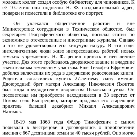
молодых коллег создал особую библиотеку для чиновников. К
её 10-летию они поднесли Н. Ф. поздравительный адрес,
подарки и поместили в библиотеке его портрет.
Он увлекался общественной работой и вне
Министерства: сотрудничал в Техническом обществе, был
секретарём Географического общества, посылал статьи по
экономике в отечественные и иностранные журналы. Однако
и это не удовлетворяло его кипучую натуру. В эти годы
интеллигентные люди живо интересовались работой новых
земских учреждений. Н. Ф. решил принять в ней личное
участие. Для этого требовалось дворянское звание и владение
значительным земельным участком. Ещё Тимофей Ефремович
добился включения их рода в дворянские родословные книги.
Родители согласились купить 27-летнему сыну имение.
Двоюродный брат матери Александр Николаевич Яхонтов
был тогда предводителем дворянства Псковского уезда. Он
посоветовал им приобрести находившееся в 33 верстах от
Пскова село Быстрецово, которое продавал его стареющий
приятель, бывший декабрист Михаил Александрович
Назимов.
18-19 мая 1868 года Фёдор Тимофеевич с сыном
побывали в Быстрецове и договорились о приобретении
имения с 667 десятинами земли за 40 тысяч рублей. Оно могло