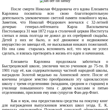
После смерти Николая Фёдоровича его вдова Елизавета
Карловна посвятила всю свою благотворительную
деятельность увековечению светлой памяти покойного мужа.
Заметим, что Николай Фёдорович венчался с 32-летней
дочерью генерал-лейтенанта Карла Васильевича
Пистолькорса 31 мая 1872 года в столичной церкви Института
слепых и лишь полгода не дожил до их серебряной свадьбы.
Детей у них не было, и всё движимое и недвижимое
имущество он завещал ей, не высказывая никаких пожеланий.
Но она сама старалась вспомнить всё, что муж не успел
сделать, и взялась претворять в жизнь его идеи и начинания.
Елизавета Карловна продолжала заботиться о
Быстрецовской школе, увеличив число учеников до 75-ти. В
1901 году её, как содержательницу частной народной школы,
наградили Золотой медалью на Анненской ленте. После её
кончины уездное земство преобразовало эту одноклассную
школу с тремя отделениями (младшим, средним и старшим) в
училище повышенного типа с двумя классами и пятью
отделениями, присвоив ему имя супругов Фан-дер-Флит.
Как и муж, она предоставляла средства на покупку книг
для награждения выпускников земских школ уезда. Е. К.
передала открывшейся Псковской городской общественной