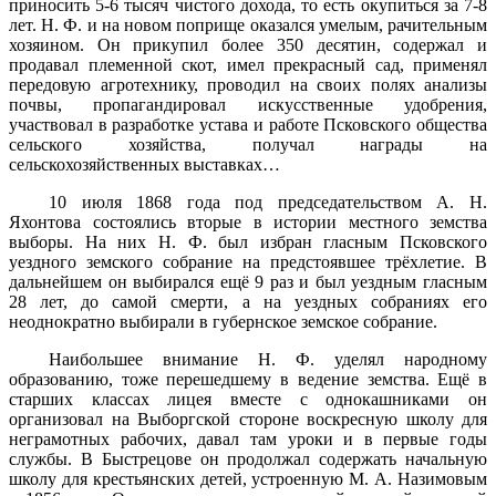
приносить 5-6 тысяч чистого дохода, то есть окупиться за 7-8
лет. Н. Ф. и на новом поприще оказался умелым, рачительным
хозяином. Он прикупил более 350 десятин, содержал и
продавал племенной скот, имел прекрасный сад, применял
передовую агротехнику, проводил на своих полях анализы
почвы, пропагандировал искусственные удобрения,
участвовал в разработке устава и работе Псковского общества
сельского хозяйства, получал награды на
сельскохозяйственных выставках…
10 июля 1868 года под председательством А. Н.
Яхонтова состоялись вторые в истории местного земства
выборы. На них Н. Ф. был избран гласным Псковского
уездного земского собрание на предстоявшее трёхлетие. В
дальнейшем он выбирался ещё 9 раз и был уездным гласным
28 лет, до самой смерти, а на уездных собраниях его
неоднократно выбирали в губернское земское собрание.
Наибольшее внимание Н. Ф. уделял народному
образованию, тоже перешедшему в ведение земства. Ещё в
старших классах лицея вместе с однокашниками он
организовал на Выборгской стороне воскресную школу для
неграмотных рабочих, давал там уроки и в первые годы
службы. В Быстрецове он продолжал содержать начальную
школу для крестьянских детей, устроенную М. А. Назимовым