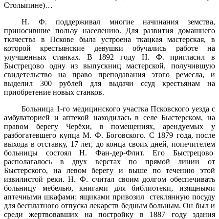
Столыпине)…
Н. Ф. поддерживал многие начинания земства,
приносившие пользу населению. Для развития домашнего
ткачества в Пскове была устроена ткацкая мастерская, в
которой крестьянские девушки обучались работе на
улучшенных станках. В 1892 году Н. Ф. пригласил в
Быстрецово одну из выпускниц мастерской, получившую
свидетельство на право преподавания этого ремесла, и
выделил 300 рублей для выдачи ссуд крестьянам на
приобретение новых станков.
Больница 1-го медицинского участка Псковского уезда с
амбулаторией и аптекой находилась в селе Быстерском, на
правом берегу Черёхи, в помещениях, арендуемых у
разбогатевшего купца М. Ф. Боговского. С 1879 года, после
выхода в отставку, 17 лет, до конца своих дней, попечителем
больницы состоял Н. Фан-дер-Флит. Его Быстрецово
располагалось в двух верстах по прямой линии от
Быстерского, на левом берегу и выше по течению этой
извилистой реки. Н. Ф. считал своим долгом обеспечивать
больницу мебелью, книгами для библиотеки, изящными
аптечными шкафами; ящиками привозил стеклянную посуду
для бесплатного отпуска лекарств бедным больным. Он был и
среди жертвовавших на постройку в 1887 году здания