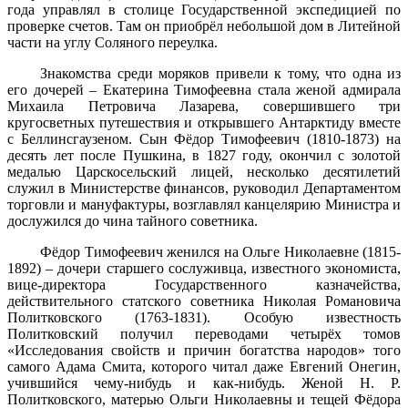
года управлял в столице Государственной экспедицией по
проверке счетов. Там он приобрёл небольшой дом в Литейной
части на углу Соляного переулка.
Знакомства среди моряков привели к тому, что одна из
его дочерей – Екатерина Тимофеевна стала женой адмирала
Михаила Петровича Лазарева, совершившего три
кругосветных путешествия и открывшего Антарктиду вместе
с Беллинсгаузеном. Сын Фёдор Тимофеевич (1810-1873) на
десять лет после Пушкина, в 1827 году, окончил с золотой
медалью Царскосельский лицей, несколько десятилетий
служил в Министерстве финансов, руководил Департаментом
торговли и мануфактуры, возглавлял канцелярию Министра и
дослужился до чина тайного советника.
Фёдор Тимофеевич женился на Ольге Николаевне (1815-
1892) – дочери старшего сослуживца, известного экономиста,
вице-директора Государственного казначейства,
действительного статского советника Николая Романовича
Политковского (1763-1831). Особую известность
Политковский получил переводами четырёх томов
«Исследования свойств и причин богатства народов» того
самого Адама Смита, которого читал даже Евгений Онегин,
учившийся чему-нибудь и как-нибудь. Женой Н. Р.
Политковского, матерью Ольги Николаевны и тещей Фёдора