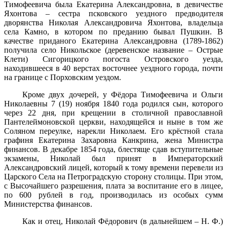
Тимофеевича была Екатерина Александровна, в девичестве
Яхонтова – сестра псковского уездного предводителя
дворянства Николая Александровича Яхонтова, владельца
села Камно, в котором по преданию бывал Пушкин. В
качестве приданого Екатерина Александровна (1789-1862)
получила село Никольское (деревенское название – Острые
Клети) Сигорицкого погоста Островского уезда,
находившееся в 40 верстах восточнее уездного города, почти
на границе с Порховским уездом.
Кроме двух дочерей, у Фёдора Тимофеевича и Ольги
Николаевны 7 (19) ноября 1840 года родился сын, которого
через 22 дня, при крещении в столичной православной
Пантелеймоновской церкви, находящейся и ныне в том же
Соляном переулке, нарекли Николаем. Его крёстной стала
графиня Екатерина Захаровна Канкрина, жена Министра
финансов. В декабре 1854 года, блестяще сдав вступительные
экзамены, Николай был принят в Императорский
Александровский лицей, который к тому времени перевели из
Царского Села на Петроградскую сторону столицы. При этом,
с Высочайшего разрешения, плата за воспитание его в лицее,
по 600 рублей в год, производилась из особых сумм
Министерства финансов.
Как и отец, Николай Фёдорович (в дальнейшем – Н. Ф.)