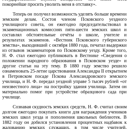
покорнейше просить уволить меня в отставку».
Теперь он получил возможность уделять больше времени
земским делам. Состоя членом Псковского уездного
училищного совета, он ежегодно председательствовал в
экзаменационных комиссиях пяти-шести земских школ и
составлял обстоятельные отчёты о школе, учителе и
результатах экзаменов. «Вестник Псковского губернского
земства», выходивший с октября 1880 года, печатал выдержки
из отзывов экзаменаторов по Псковскому уезду. Кроме того,
Н. Ф. стал ежегодно публиковать в Вестнике «Сведения о
положении народного образования в Псковском уезде» и
другие статьи на эту тему. В 1880 году земство решило
ознаменовать 25-летие царствования Александра II открытием
в Петровском посаде Пскова Александровского земского
училища, и Н. Ф. передал уездной управе 5 тысяч рублей «от
неизвестного лица» на постройку здания училища. Затем он
материально помог при устройстве образцового сада при
училище.
Сознавая скудность земских средств, Н. Ф. считал своим
долгом ежегодно покупать книги для награждения учеников
земских школ уезда и пополнения школьных библиотек. В
1882 году он добился установления процентных надбавок к
жалованию земских служащих, в том числе учителей,