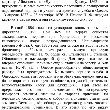
картину Айвазовского «Лунная ночь в Крыму. 1862 г.» и
прикрепили к раме металлическую пластинку с гравировкой
дарственной надписи и указанием времени службы в Одессе:
13 апреля 1877 – 25 сентября 1878. В Пскове Н. Ф. передал
картину в дар музею, и она экспонируется до сих пор.
Весной 1884 года его уговорили вновь занять пост
директора РОПиТ. При нём на верфях общества
закладывались первые три броненосца и несколько
канонерских лодок возрождавшегося Черноморского
военного флота. 6 мая 1886 года при спуске на воду первого
броненосца «Чесма» император, минуя принятую
очерёдность, вручил Н. Ф. орден св. Станислава 1 степени.
Обновлялся и пассажирский флот. Для перевозки нефти
впервые строились наливные суда и станции на берегу. И, как
всегда, Н. Ф. вёл в Одессе разнообразную общественную
работу: был председателем Крымского горного клуба и
Одесского комитета торговли и мануфактуры, членом многих
благотворительных и научных обществ, создал сберегательно-
вспомогательную кассу для служащих… При этом не
прерывалась его связь с псковичами. Он по-прежнему
избирался земским гласным и старался приезжать на
очередную сессию земского собрания, присылал статьи для
земского Вестника, вёл обширную переписку, в том числе с
быстрецовскими учениками. В это время по его заказу