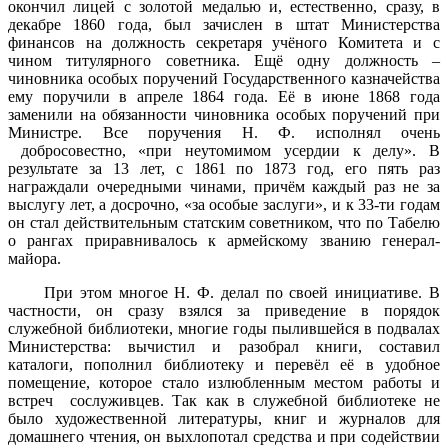
окончил лицей с золотой медалью и, естественно, сразу, в
декабре 1860 года, был зачислен в штат Министерства
финансов на должность секретаря учёного Комитета и с
чином титулярного советника. Ещё одну должность –
чиновника особых поручений Государственного казначейства
ему поручили в апреле 1864 года. Её в июне 1868 года
заменили на обязанности чиновника особых поручений при
Министре. Все поручения Н. Ф. исполнял очень
добросовестно, «при неутомимом усердии к делу». В
результате за 13 лет, с 1861 по 1873 год, его пять раз
награждали очередными чинами, причём каждый раз не за
выслугу лет, а досрочно, «за особые заслуги», и к 33-ти годам
он стал действительным статским советником, что по Табелю
о рангах приравнивалось к армейскому званию генерал-
майора.
При этом многое Н. Ф. делал по своей инициативе. В
частности, он сразу взялся за приведение в порядок
служебной библиотеки, многие годы пылившейся в подвалах
Министерства: вычистил и разобрал книги, составил
каталоги, пополнил библиотеку и перевёл её в удобное
помещение, которое стало излюбленным местом работы и
встреч сослуживцев. Так как в служебной библиотеке не
было художественной литературы, книг и журналов для
домашнего чтения, он выхлопотал средства и при содействии