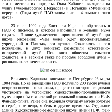
там поместили их портреты. Окна Кабинета выходили на
улицу Губернаторскую (Некрасова) и Поганкин (Музейный)
переулок. (Тогда музей ПАО занимал лишь 4 комнаты этого
яруса).
23 июля 1902 года Елизавета Карловна обратилась в
ПАО с письмом, в котором напомнила о желании мужа
создать в Пскове художественно-промышленный музей при
школе рисования: «Чем более будет просветительных
учреждений в Палатах, тем лучше». Откликаясь на это
пожелание, в двух комнатах разместили естественно-
исторический музей Псковского общества сельского
хозяйства, а в верхнем этаже по просьбе городской думы –
рисовально-технические классы.
Елизавета Карловна скончалась в Петербурге 26 марта
1904 года. По её завещанию ПАО получило 200 тысяч рублей
неприкосновенного капитала, проценты с которого следовало
употребить на устройство художественно-промышленного
музея и при нём технической рисовальной школы имени Н. Ф.
Фан-дер-Флита. Ранее она подарила будущему музею золотые
и серебряные вещи, мебель и другие предметы. Отдельное
здание Художественно-ремесленной школы имени Н. Ф. Фан-