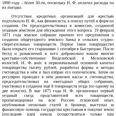
1890 году – более 30-ти, поскольку Н. Ф. оплатил расходы по
их поездке.
Отсутствие кредитных организаций для крестьян
подтолкнуло Н. Ф., как финансиста, к поиску путей и форм их
создания. Он председательствовал в комиссии, созданной
уездным земством для обсуждения этого вопроса. 19 февраля
1871 года земское собрание приняло его предложения о
создании общеуездного земского банка и сельских ссудно-
сберегательных товариществ. Первое такое товарищество
было открыто его стараниями 1 сентября в Быстрецове. После
бесед и разъяснений в него добровольно вошли многие
крестьяне-собственники Виделибской и Мелеховской
волостей. Н. Ф. внёс в первоначальный основной капитал
товарищества тысячу рублей, разработал формы и методы
счетоводства в нём и был избран его попечителем. Затем он
регулярно проводил в нём ревизии кассы и счетоводства,
председательствовал на ежегодных общих собраниях,
участвовал в создании ещё 8 товариществ уезда (по одному на
две волости). В мае 1875 года Н. Ф. организовал первый
уездный съезд представителей всех товариществ,
пропагандировал на всю Россию псковский опыт,
опубликовав несколько статей и брошюр, выступал за
финансовую помощь государства крестьянам в покупке земли
(последняя идея начала осуществляться только при