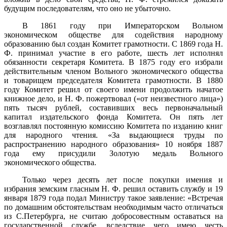
будущим последователям, что оно не убыточно.
В 1861 году при Императорском Вольном
экономическом обществе для содействия народному
образованию был создан Комитет грамотности. С 1869 года Н.
Ф. принимал участие в его работе, шесть лет исполнял
обязанности секретаря Комитета. В 1875 году его избрали
действительным членом Вольного экономического общества
и товарищем председателя Комитета грамотности. В 1880
году Комитет решил от своего имени продолжить начатое
книжное дело, и Н. Ф. пожертвовал («от неизвестного лица»)
пять тысяч рублей, составивших весь первоначальный
капитал издательского фонда Комитета. Он пять лет
возглавлял постоянную комиссию Комитета по изданию книг
для народного чтения. «За выдающиеся труды по
распространению народного образования» 10 ноября 1887
года ему присудили Золотую медаль Вольного
экономического общества.
Только через десять лет после покупки имения и
избрания земским гласным Н. Ф. решил оставить службу и 19
января 1879 года подал Министру такое заявление: «Встречая
по домашним обстоятельствам необходимым часто отличаться
из С.Петербурга, не считаю добросовестным оставаться на
государственной службе, вследствие чего имею честь