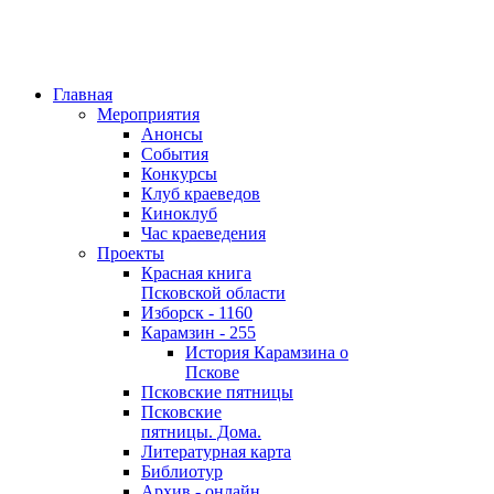
Главная
Мероприятия
Анонсы
События
Конкурсы
Клуб краеведов
Киноклуб
Час краеведения
Проекты
Красная книга
Псковской области
Изборск - 1160
Карамзин - 255
История Карамзина о
Пскове
Псковские пятницы
Псковские
пятницы. Дома.
Литературная карта
Библиотур
Архив - онлайн