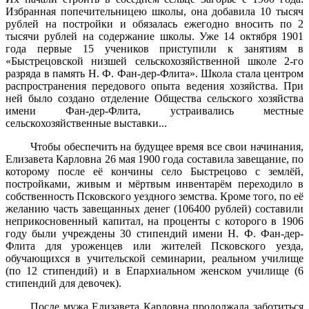
Избранная попечительницею школы, она добавила 10 тысяч
рублей на постройки и обязалась ежегодно вносить по 2
тысячи рублей на содержание школы. Уже 14 октября 1901
года первые 15 учеников приступили к занятиям в
«Быстрецовской низшей сельскохозяйственной школе 2-го
разряда в память Н. Ф. Фан-дер-Флита». Школа стала центром
распространения передового опыта ведения хозяйства. При
ней было создано отделение Общества сельского хозяйства
имени Фан-дер-Флита, устраивались местные
сельскохозяйственные выставки...
Чтобы обеспечить на будущее время все свои начинания,
Елизавета Карловна 26 мая 1900 года составила завещание, по
которому после её кончины село Быстрецово с землёй,
постройками, живым и мёртвым инвентарём переходило в
собственность Псковского уездного земства. Кроме того, по её
желанию часть завещанных денег (106400 рублей) составили
неприкосновенный капитал, на проценты с которого в 1906
году были учреждены 30 стипендий имени Н. Ф. Фан-дер-
Флита для уроженцев или жителей Псковского уезда,
обучающихся в учительской семинарии, реальном училище
(по 12 стипендий) и в Епархиальном женском училище (6
стипендий для девочек).
После мужа Елизавета Карловна продолжала заботиться