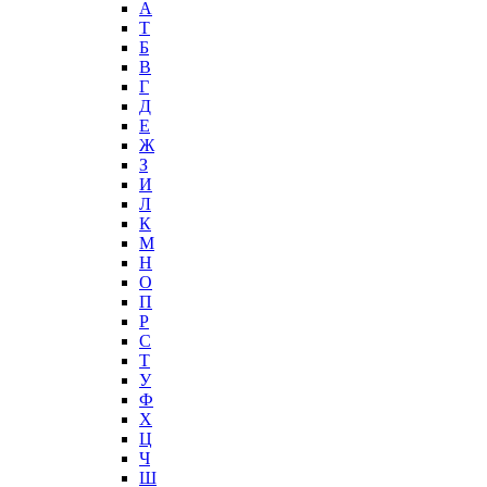
А
T
Б
В
Г
Д
Е
Ж
З
И
Л
К
М
Н
О
П
Р
С
Т
У
Ф
Х
Ц
Ч
Ш