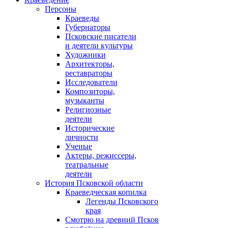
Персоны
Краеведы
Губернаторы
Псковские писатели
и деятели культуры
Художники
Архитекторы,
реставраторы
Исследователи
Композиторы,
музыканты
Религиозные
деятели
Исторические
личности
Ученые
Актеры, режиссеры,
театральные
деятели
История Псковской области
Краеведческая копилка
Легенды Псковского
края
Смотрю на древний Псков