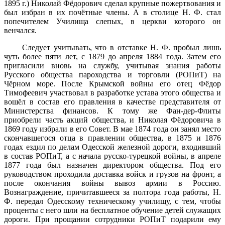
1895 г.) Николай Фёдорович сделал крупные пожертвования и
был избран в их почётные члены. А в столице Н. Ф. стал
попечителем Училища слепых, в церкви которого он
венчался.
Следует учитывать, что в отставке Н. Ф. пробыл лишь
чуть более пяти лет, с 1879 до апреля 1884 года. Затем его
пригласили вновь на службу, учитывая знания работы
Русского общества пароходства и торговли (РОПиТ) на
Чёрном море. После Крымской войны его отец Фёдор
Тимофеевич участвовал в разработке устава этого общества и
вошёл в состав его правления в качестве представителя от
Министерства финансов. К тому же Фан-дер-Флиты
приобрели часть акций общества, и Николая Фёдоровича в
1869 году избрали в его Совет. В мае 1874 года он занял место
скончавшегося отца в правлении общества, в 1875 и 1876
годах ездил по делам Одесской железной дороги, входивший
в состав РОПиТ, а с начала русско-турецкой войны, в апреле
1877 года был назначен директором общества. Под его
руководством проходила доставка войск и грузов на фронт, а
после окончания войны вывоз армии в Россию.
Вознаграждение, причитавшееся за полтора года работы, Н.
Ф. передал Одесскому техническому училищу, с тем, чтобы
проценты с него шли на бесплатное обучение детей служащих
дороги. При прощании сотрудники РОПиТ подарили ему