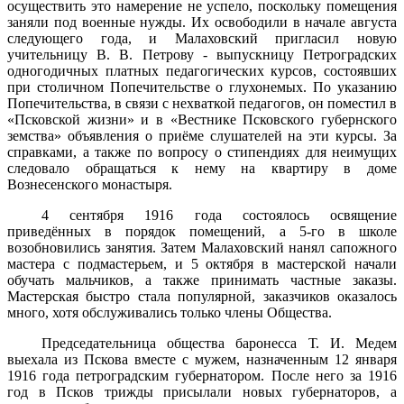
осуществить это намерение не успело, поскольку помещения
заняли под военные нужды. Их освободили в начале августа
следующего года, и Малаховский пригласил новую
учительницу В. В. Петрову - выпускницу Петроградских
одногодичных платных педагогических курсов, состоявших
при столичном Попечительстве о глухонемых. По указанию
Попечительства, в связи с нехваткой педагогов, он поместил в
«Псковской жизни» и в «Вестнике Псковского губернского
земства» объявления о приёме слушателей на эти курсы. За
справками, а также по вопросу о стипендиях для неимущих
следовало обращаться к нему на квартиру в доме
Вознесенского монастыря.
4 сентября 1916 года состоялось освящение
приведённых в порядок помещений, а 5-го в школе
возобновились занятия. Затем Малаховский нанял сапожного
мастера с подмастерьем, и 5 октября в мастерской начали
обучать мальчиков, а также принимать частные заказы.
Мастерская быстро стала популярной, заказчиков оказалось
много, хотя обслуживались только члены Общества.
Председательница общества баронесса Т. И. Медем
выехала из Пскова вместе с мужем, назначенным 12 января
1916 года петроградским губернатором. После него за 1916
год в Псков трижды при­сылали новых губернаторов, а