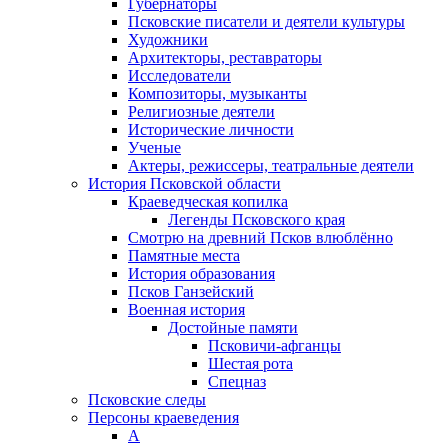
Губернаторы
Псковские писатели и деятели культуры
Художники
Архитекторы, реставраторы
Исследователи
Композиторы, музыканты
Религиозные деятели
Исторические личности
Ученые
Актеры, режиссеры, театральные деятели
История Псковской области
Краеведческая копилка
Легенды Псковского края
Смотрю на древний Псков влюблённо
Памятные места
История образования
Псков Ганзейский
Военная история
Достойные памяти
Псковичи-афганцы
Шестая рота
Спецназ
Псковские следы
Персоны краеведения
А