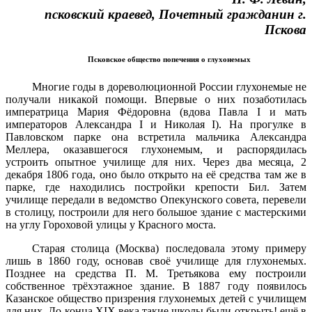
псковский краевед, Почетный гражданин г.
Пскова
Псковское общество попечения о глухонемых
Многие годы в дореволюционной России глухонемые не
получали никакой помощи. Впервые о них позаботилась
императрица Мария Фёдоровна (вдова Павла I и мать
императоров Александра I и Николая I). На прогулке в
Павловском парке она встретила мальчика Алексан­дра
Меллера, оказавшегося глухонемым, и распорядилась
устроить опытное училище для них. Через два месяца, 2
декабря 1806 года, оно было открыто на её средства там же в
парке, где находились построй­ки крепости Бил. Затем
училище передали в ведомство Опекунского совета, перевели
в столицу, построили для него большое здание с мастерскими
на углу Гороховой улицы у Красного моста.
Старая столица (Москва) последовала этому примеру
лишь в 1860 году, основав своё училище для глухонемых.
Позднее на средства П. М. Третьякова ему построили
собственное трёхэтажное здание. В 1887 году появилось
Казанское общество призрения глухонемых детей с училищем
для них. До конца XIX века такие школы были открыть! ещё в