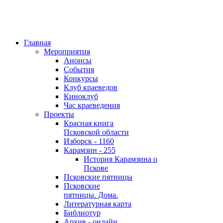
Главная
Мероприятия
Анонсы
События
Конкурсы
Клуб краеведов
Киноклуб
Час краеведения
Проекты
Красная книга
Псковской области
Изборск - 1160
Карамзин - 255
История Карамзина о
Пскове
Псковские пятницы
Псковские
пятницы. Дома.
Литературная карта
Библиотур
Архив - онлайн