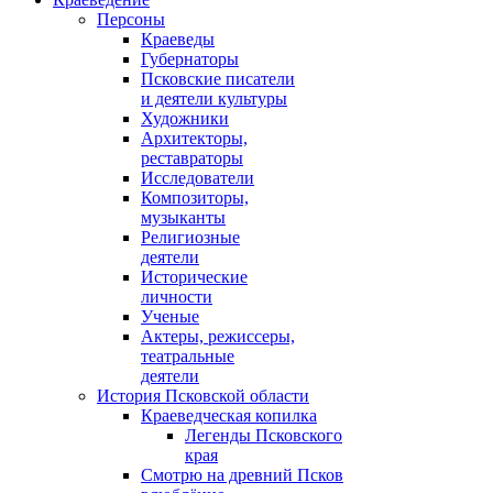
Персоны
Краеведы
Губернаторы
Псковские писатели
и деятели культуры
Художники
Архитекторы,
реставраторы
Исследователи
Композиторы,
музыканты
Религиозные
деятели
Исторические
личности
Ученые
Актеры, режиссеры,
театральные
деятели
История Псковской области
Краеведческая копилка
Легенды Псковского
края
Смотрю на древний Псков