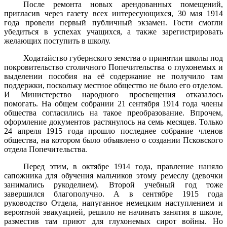
После ремонта новых арендованных помещений,
пригласив че­рез газету всех интересующихся, 30 мая 1914
года провели первый публичный экзамен. Гости смогли
убедиться в успехах учащихся, а также зарегистрировать
желающих поступить в школу.
Ходатайство губернского земства о принятии школы под
покро­вительство столичного Попечительства о глухонемых и
выделении пособия на её содержание не получило там
поддержки, поскольку местное общество не было его отделом.
И Министерство народного просвещения отказалось
помогать. На общем собрании 21 сентября 1914 года члены
общества согласились на такое преобразование. Впрочем,
оформление документов растянулось на семь месяцев. Только
24 апреля 1915 года прошло последнее собрание членов
общества, на котором было объявлено о создании Псковского
отдела Попечительства.
Перед этим, в октябре 1914 года, правление наняло
сапожника для обучения мальчиков этому ремеслу (девочки
занимались руко­делием). Второй учебный год тоже
завершился благополучно. А в сентябре 1915 года
руководство Отдела, напуганное немецким на­ступлением и
вероятной эвакуацией, решило не начинать занятия в школе,
разместив там приют для глухонемых сирот войны. Но