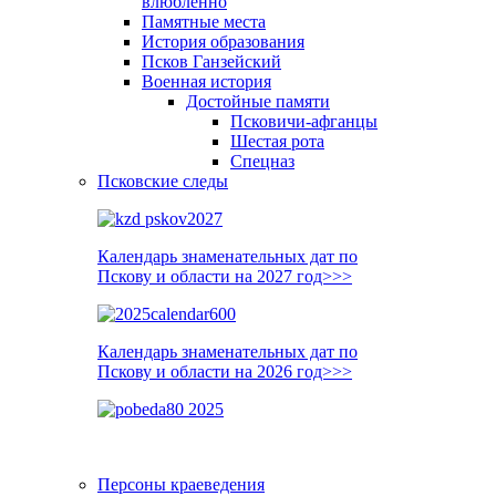
влюблённо
Памятные места
История образования
Псков Ганзейский
Военная история
Достойные памяти
Псковичи-афганцы
Шестая рота
Спецназ
Псковские следы
Календарь знаменательных дат по
Пскову и области на 2027 год>>>
Календарь знаменательных дат по
Пскову и области на 2026 год>>>
Персоны краеведения