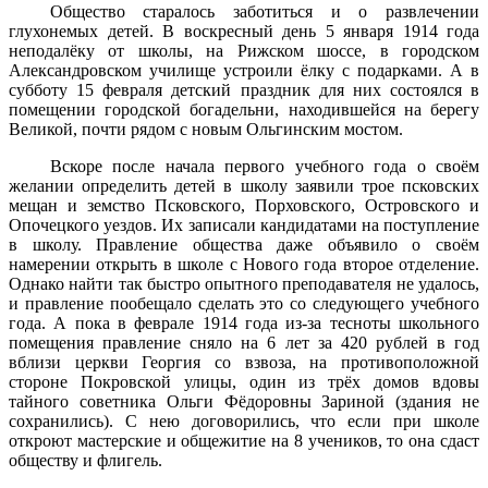
Общество старалось заботиться и о развлечении
глухонемых детей. В воскресный день 5 января 1914 года
неподалёку от школы, на Рижском шоссе, в городском
Александровском училище устроили ёлку с подарками. А в
субботу 15 февраля детский праздник для них состоялся в
помещении городской богадельни, находившейся на бе­регу
Великой, почти рядом с новым Ольгинским мостом.
Вскоре после начала первого учебного года о своём
желании определить детей в школу заявили трое псковских
мещан и земство Псковского, Порховского, Островского и
Опочецкого уездов. Их за­писали кандидатами на поступление
в школу. Правление общества даже объявило о своём
намерении открыть в школе с Нового года второе отделение.
Однако найти так быстро опытного преподавате­ля не удалось,
и правление пообещало сделать это со следующего учебного
года. А пока в феврале 1914 года из-за тесноты школьного
помещения правление сняло на 6 лет за 420 рублей в год
вблизи церкви Георгия со взвоза, на противоположной
стороне Покровской улицы, один из трёх домов вдовы
тайного советника Ольги Фёдоровны Зариной (здания не
сохранились). С нею договорились, что если при школе
откроют мастерские и общежитие на 8 учеников, то она сдаст
обществу и флигель.