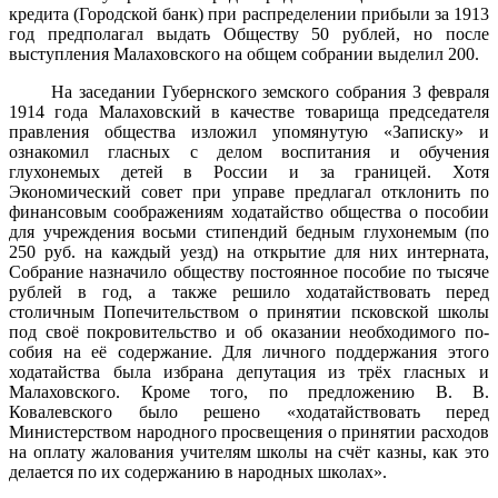
кредита (Городской банк) при распределении прибыли за 1913
год предполагал выдать Обществу 50 рублей, но после
выступления Малаховского на общем собрании выделил 200.
На заседании Губернского земского собрания 3 февраля
1914 года Малаховский в качестве товарища председателя
правления общества изложил упомянутую «Записку» и
ознакомил гласных с делом воспитания и обучения
глухонемых детей в России и за грани­цей. Хотя
Экономический совет при управе предлагал отклонить по
финансовым соображениям ходатайство общества о пособии
для учреждения восьми стипендий бедным глухонемым (по
250 руб. на каждый уезд) на открытие для них интерната,
Собрание назначило обществу постоянное пособие по тысяче
рублей в год, а также решило ходатайствовать перед
столичным Попечительством о принятии псков­ской школы
под своё покровительство и об оказании необходимого по­
собия на её содержание. Для личного поддержания этого
ходатайства была избрана депутация из трёх гласных и
Малаховского. Кроме того, по предложению В. В.
Ковалевского было решено «ходатайствовать перед
Министерством народного просвещения о принятии расходов
на оплату жалования учителям школы на счёт казны, как это
делается по их содержанию в народных школах».