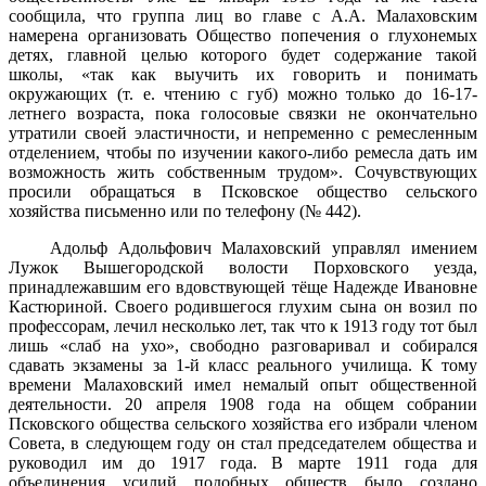
сообщила, что группа лиц во главе с А.А. Малаховским
намерена организовать Общество попечения о глухонемых
детях, главной целью которого будет содержание такой
школы, «так как выучить их говорить и пони­мать
окружающих (т. е. чтению с губ) можно только до 16-17-
летнего возраста, пока голосовые связки не окончательно
утратили своей эластичности, и непременно с ремесленным
отделением, чтобы по изучении какого-либо ремесла дать им
возможность жить собственным трудом». Сочувствующих
просили обращаться в Псковское общество сельского
хозяйства письменно или по телефону (№ 442).
Адольф Адольфович Малаховский управлял имением
Лужок Вышегородской волости Порховского уезда,
принадлежавшим его вдовствующей тёще Надежде Ивановне
Кастюриной. Своего родив­шегося глухим сына он возил по
профессорам, лечил несколько лет, так что к 1913 году тот был
лишь «слаб на ухо», свободно разговари­вал и собирался
сдавать экзамены за 1-й класс реального училища. К тому
времени Малаховский имел немалый опыт общественной
деятельности. 20 апреля 1908 года на общем собрании
Псковского общества сельского хозяйства его избрали членом
Совета, в следую­щем году он стал председателем общества и
руководил им до 1917 года. В марте 1911 года для
объединения усилий подобных обществ было создано