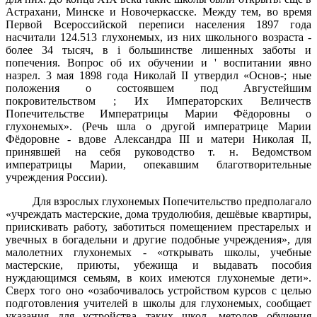
Астрахани, Минске и Новочеркасске. Между тем, во время
Первой Всероссийской переписи населения 1897 года
насчитали 124.513 глухонемых, из них школьного возраста -
более 34 тысяч, в i большинстве лишенных заботы и
попечения. Вопрос об их обучении и ' воспитании явно
назрел. 3 мая 1898 года Николай II утвердил «Основ-; ные
положения о состоявшем под Августейшим
покровительством ; Их Императорских Величеств
Попечительстве Императрицы Марии Фёдоровны о
глухонемых». (Речь шла о другой императрице Марии
Фёдоровне - вдове Александра III и матери Николая II,
принявшей на себя руководство т. н. Ведомством
императрицы Марии, опекавшим благотворительные
учреждения России).
Для взрослых глухонемых Попечительство предполагало
«учреж­дать мастерские, дома трудолюбия, дешёвые квартиры,
приискивать работу, заботиться помещением престарелых и
увечных в богадельни и другие подобные учреждения», для
малолетних глухонемых - «открывать школы, учебные
мастерские, приюты, убежища и выдавать пособия
нуждающимся семьям, в коих имеются глухонемые дети».
Сверх того оно «озабочивалось устройством курсов с целью
подго­товления учителей в школы для глухонемых, сообщает
указания для устройства таких школ, методов обучения