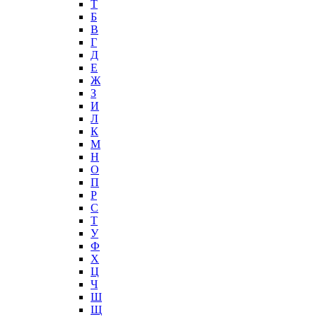
T
Б
В
Г
Д
Е
Ж
З
И
Л
К
М
Н
О
П
Р
С
Т
У
Ф
Х
Ц
Ч
Ш
Щ