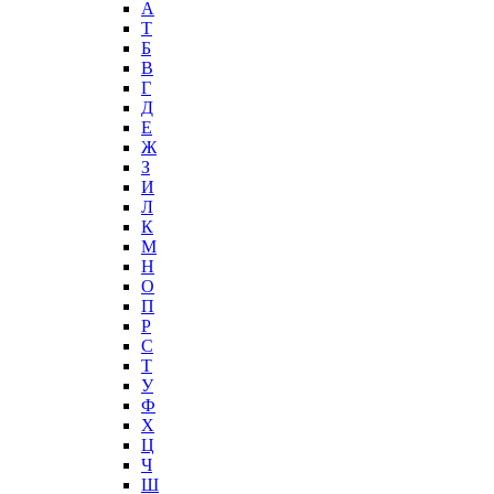
А
T
Б
В
Г
Д
Е
Ж
З
И
Л
К
М
Н
О
П
Р
С
Т
У
Ф
Х
Ц
Ч
Ш