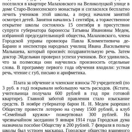
поселился в квартире Малаховского на Великолуцкой улице в
доме Старо-Вознесенского монастыря и согласился бесплатно
лечить учеников этой школы, а перед началом занятий
осмотрел детей. Занятия начались 1 сентября, а торжественное
откры­тие школы состоялось 15 сентября в присутствии
супруги губернатора баронессы Татьяны Ивановны Медем,
избранной председательницей общества, Малаховского, члена
Городской управы провизора Павла Климентиевича де-
Барани и инспектора народных училищ Ивана .Васильевича
Малышева, который произнёс поздравительную речь. Затем
доктор Эйдельман проверил успехи учеников. Все удивились,
что за полмесяца они научились произносить отдельные
слова. В программу первого года обучения входили: устная
речь, чтение с губ, письмо и арифметика.
Плата за обучение и членские взносы 70 учредителей (по
3 руб. в год) покрывали небольшую часть расходов. (Кстати,
учительница получала 600 рублей в год при готовой
квартире). Главной заботой правления стало изыскание
средств. В ноябре губернатор барон Н. Н. Медем разрешил
Обществу провести лотерею на сумму 1500 рублей, а клуб
«Семейный кружок» пожертвовал 300 рублей. На
чрезвычайном заседании 9 января 1914 года Городская дума
назначила пособие Обществу в 200 рублей. 7 февраля в пользу
школы был устроен маскарад. Городское общество взаимного