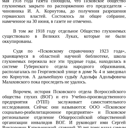
мая 1918 года газета сообщила, что Псковское общество
глухонемых закрыто по распоряжению его председателя -
чиновника И. А. Корнутова, до получения разрешения
германских властей. Состоялось ли общее собрание,
намеченное на 30 июня, в газете не отмечено.
В том же 1918 году отдельное Общество глухонемых
существо­вало в Великих Луках, которые не были
оккупированы.
Судя по «Псковскому справочнику 1923 года»,
хранящемуся в областной научной библиотеке, школа
глухонемых пережила все эти трудные годы, находилась в
системе Губернского отдела народного образования,
располагалась по Георгиевской улице в доме № 4 и за­ведовал
ею Корнутов. А дальнейшую судьбу Адольфа Адольфовича
Малаховского пока проследить не удалось.
Впрочем, история Псковского отдела Всероссийского
общества глухих (ВОГ) и его Учебно-производственного
предприятия (УПП) заслуживает самостоятельного
исследования. Сейчас они называют­ся: ООО «Псковское
социально-реабилитационное предприятие» и Псковское
региональное отделение Общероссийской общественной
организации инвалидов ВОГ. И руководит ими Сергей
Викторович Кательницкий, ставший 20 лет тому назад самым