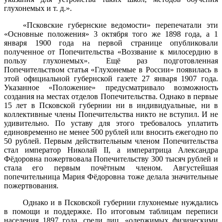
глухонемых и т. д.».
«Псковские губернские ведомости» перепечатали эти
«Основные положения» 3 октября того же 1898 года, а 1
января 1900 года на первой странице опубликовали
полученное от Попечительства «Воз­звание к милосердию в
пользу глухонемых». Ещё раз подготовленная
Попечительством статья «Глухонемые в России» появилась в
этой официальной губернской газете 27 января 1907 года.
Указанное «По­ложение» предусматривало возможность
создания на местах отделов Попечительства. Однако в первые
15 лет в Псковской губернии ни в индивидуальные, ни в
коллективные члены Попечительства ни­кто не вступил. И не
удивительно. По уставу для этого требовалось уплатить
единовременно не менее 500 рублей или вносить ежегод­но по
50 рублей. Первым действительным членом Попечительства
стал император Николай II, а императрица Александра
Фёдоровна пожертвовала Попечительству 300 тысяч рублей и
стала его первым почётным членом. Августейшая
попечительница Мария Фёдоровна тоже делала значительные
пожертвования.
Однако и в Псковской губернии глухонемые нуждались
в помощи и поддержке. По итоговым таблицам переписи
населения 1897 года, среди лиц, «одержимых физическими