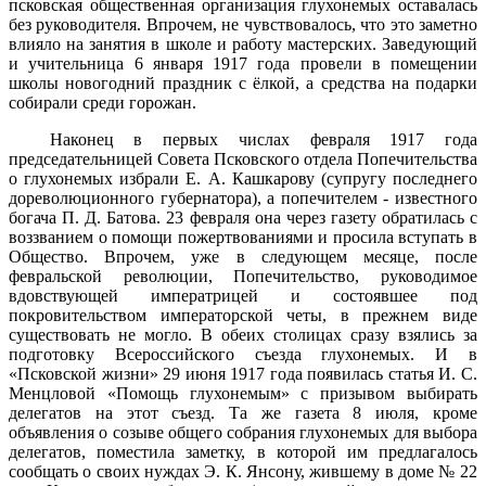
псковская общественная организация глухонемых оставалась
без руководителя. Впрочем, не чувствовалось, что это заметно
влияло на занятия в школе и работу мастерских. За­ведующий
и учительница 6 января 1917 года провели в помещении
школы новогодний праздник с ёлкой, а средства на подарки
собирали среди горожан.
Наконец в первых числах февраля 1917 года
председательницей Совета Псковского отдела Попечительства
о глухонемых избрали Е. А. Кашкарову (супругу последнего
дореволюционного губернатора), а попечителем - известного
богача П. Д. Батова. 23 февраля она через газету обратилась с
воззванием о помощи пожертвованиями и просила вступать в
Общество. Впрочем, уже в следующем меся­це, после
февральской революции, Попечительство, руководимое
вдовствующей императрицей и состоявшее под
покровительством императорской четы, в прежнем виде
существовать не могло. В обеих столицах сразу взялись за
подготовку Всероссийского съезда глухонемых. И в
«Псковской жизни» 29 июня 1917 года появилась статья И. С.
Менцловой «Помощь глухонемым» с призывом выбирать
делегатов на этот съезд. Та же газета 8 июля, кроме
объявления о со­зыве общего собрания глухонемых для выбора
делегатов, поместила заметку, в которой им предлагалось
сообщать о своих нуждах Э. К. Янсону, жившему в доме № 22