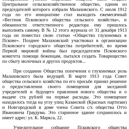
Центральное сельскохозяйственное общество, одним из
председателей которого избрали Малаховского. С июля 1912
года по его инициативе стал выходить ежемесячный
«Вестник Псковского общества сельского хозяйства», и
обязанности ответственного редак­тора ему пришлось
выполнять самому. В № 12 этого журнала от 31 декабря 1913
года он поместил свою статью «Общество глухонемых в
Пскове». Позднее Малаховский участвовал в организации
Псковского городского общества потребителей, во время
Первой мировой войны был председателем Псковского
комитета помощи беженцам, пытался создать Товарищество
по сбыту молочных и других продуктов...
При создании Общества попечения о глухонемых роль
Малахов­ского была ведущей. В марте 1913 года Совет
общества сельского хозяйства по его просьбе принял решение
о предоставлении своего помещения для заседаний
учредителей и будущего правления нового общества и о
выдаче ста рублей на первые расходы. Это помещение
находилось тогда на углу улиц Казанской (Красных партизан)
и Новгородской в доме члена Совета с/х общества Отто
Ивановича Граудума. Это старинное здание сохранилось и
имеет адрес: ул. К. Маркса, 22.
Учредительное собрание Псковского общества