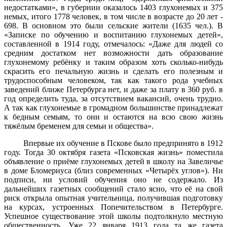
недостатками», в губернии ока­залось 1403 глухонемых и 375
немых, итого 1778 человек, в том числе в возрасте до 20 лет -
698. В основном это были сельские жители (1635 чел.). В
«Записке по обучению и воспитанию глухонемых детей»,
составленной в 1914 году, отмечалось: «Даже для людей со
средним достатком нет возможности дать образование
глухонемому ребёнку и таким образом хоть сколько-нибудь
скрасить его печальную жизнь и сделать его полезным и
трудоспособным человеком, так как такого рода учебных
заведений ближе Петербурга нет, и даже за плату в 360 руб. в
год определить туда, за отсутствием вакансий, очень трудно.
А так как глухонемые в громадном большинстве принадлежат
к бедным семьям, то они и остаются на всю свою жизнь
тяжёлым бременем для семьи и общества».
Впервые их обучение в Пскове было предпринято в 1912
году. Тогда 30 октября газета «Псковская жизнь» поместила
объявление о приёме глухонемых детей в школу на Завеличье
в доме Бломериуса (близ современных «Четырёх углов»). Ни
подписи, ни условий обучения оно не содержало. Из
дальнейших газетных сообщений стало ясно, что её на свой
риск открыла опытная учительница, получившая подготовку
на курсах, устроенных Попечительством в Петербурге.
Успешное существование этой школы подтолкнуло местную
обще­ственность. Уже 22 января 1913 года та же газета