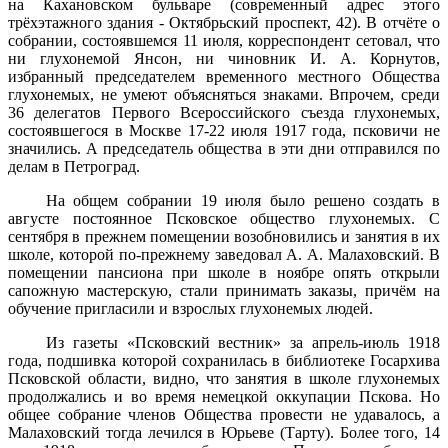
на Кахановском бульваре (современ­ный адрес этого
трёхэтажного здания - Октябрьский проспект, 42). В отчёте о
собрании, состоявшемся 11 июля, корреспондент сетовал, что
ни глухонемой Янсон, ни чиновник И. А. Корнутов,
избранный председателем временного местного Общества
глухонемых, не умеют объясняться знаками. Впрочем, среди
36 делегатов Первого Всероссийского съезда глухонемых,
состоявшегося в Москве 17-22 июля 1917 года, псковичи не
значились. А председатель общества в эти дни отправился по
делам в Петроград.
На общем собрании 19 июля было решено создать в
августе постоянное Псковское общество глухонемых. С
сентября в прежнем помещении возобновились и занятия в их
школе, которой по-прежнему заведовал А. А. Малаховский. В
помещении пансиона при школе в ноябре опять открыли
сапожную мастерскую, стали принимать заказы, причём на
обучение пригласили и взрослых глухонемых людей.
Из газеты «Псковский вестник» за апрель-июль 1918
года, подшив­ка которой сохранилась в библиотеке Госархива
Псковской области, видно, что занятия в школе глухонемых
продолжались и во время немецкой оккупации Пскова. Но
общее собрание членов Общества провести не удавалось, а
Малаховский тогда лечился в Юрьеве (Тар­ту). Более того, 14