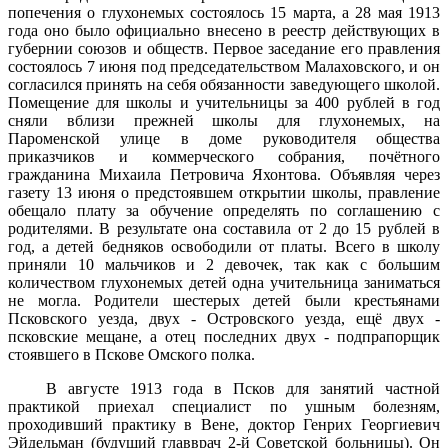
попечения о глухо­немых состоялось 15 марта, а 28 мая 1913
года оно было официально внесено в реестр действующих в
губернии союзов и обществ. Первое заседание его правления
состоялось 7 июня под председательством Малаховского, и он
согласился принять на себя обязанности заведую­щего школой.
Помещение для школы и учительницы за 400 рублей в год
сняли вблизи прежней школы для глухонемых, на
Пароменской улице в доме руководителя общества
приказчиков и коммерческого собрания, почётного
гражданина Михаила Петровича Яхонтова. Объявляя через
газету 13 июня о предстоявшем открытии школы, правление
обещало плату за обучение определять по соглашению с
родителями. В результате она составила от 2 до 15 рублей в
год, а детей бедняков освободили от платы. Всего в школу
приняли 10 мальчиков и 2 девочек, так как с большим
количеством глухонемых детей одна учительница заниматься
не могла. Родители шестерых детей были крестьянами
Псковского уезда, двух - Островского уезда, ещё двух -
псковские мещане, а отец последних двух - подпрапорщик
стоявшего в Пскове Омского полка.
В августе 1913 года в Псков для занятий частной
практикой приехал специалист по ушным болезням,
проходивший практику в Вене, доктор Генрих Георгиевич
Эйдельман (будущий главврач 2-й Советской больницы). Он