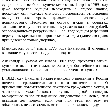
самостоятельное сословие. Уже с конца XVI века в Москве
существовали особые - купеческие сотни. Петр I в 1709 году
даже воспретил купцам переходить в другое звание,
поскольку они «служат отечеству посредством отправления
выгодных для страны промыслов и разного рода
повинностей». Несмотря на острую нужду в солдатах,
записанные в купеческие гильдии, уплатив казне сто рублей,
освобождались от рекрутчины. С 1721 года купцам разрешили
перекупать крестьян для приписки к заводам (ранее это право
принадлежало только дворянам).
Манифестом от 17 марта 1775 года Екатерина II отменила
взимание с купечества подушной подати.
Александр I указом от января 1807 года прекратил запись
купцов в именитые граждане. Зато для богатейших из них
устанавливалось новое звание - первостатейных купцов.
В 1832 году Николай I издал манифест о введении в России
почетного гражданства: личного и потомственного. О
присвоении потомственного почетного гражданства могли, в
частности, ходатайствовать купцы первой гильдии,
выбиравшее такое гильдейское свидельство не менее, чем
двадцать лет подряд, если они при этом ни разу не
объявлялись несосотятельными и не привлекались к суду.