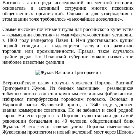
Василев - автор ряда исследований по местной истории,
основатель и активный сотрудник многих псковских
общественных организаций. Однако и для утверждения в
этом звании тоже требовалось «высочайшее дозволение».
Самые высокие почетные титулы для российского купечества
– «коммерции советник» и «мануфактур-советник» установил
в 1800 году император Павел I. Ими удостаивались купцы
первой гильдии за выдающиеся заслуги по развитию
торговли или промышленности. Правда, такое случалось
крайне редко. По Псковской губернии можно назвать три
наиболее известные фамилии.
Всероссийскую славу получил уроженец Порхова Василий
Григорьевич Жуков. Из бедных мальчишек - резальщиков
табачных листьев он стал крупным столичным фабрикантом,
избирался петербургским городским головою. Основал в
Нарвской части Жуковский приют, в 1840 году удостоен
звания коммерции советника. Но не забывал и свой родной
город. На его средства в Порхове существовали до самой
революции богадельня на 40 человек, общественный банк
Жукова. В его честь главная улица Порхова именовалась
Жуковским проспектом и новый железный мост через Шелонь