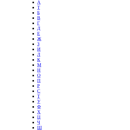
А
T
Б
В
Г
Д
Е
Ж
З
И
Л
К
М
Н
О
П
Р
С
Т
У
Ф
Х
Ц
Ч
Ш