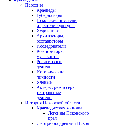
Персоны
Краеведы
Губернаторы
Псковские писатели
и деятели культуры
Художники
Архитекторы,
реставраторы
Исследователи
Композиторы,
музыканты
Религиозные
деятели
Исторические
личности
Ученые
Актеры, режиссеры,
театральные
деятели
История Псковской области
Краеведческая копилка
Легенды Псковского
края
Смотрю на древний Псков