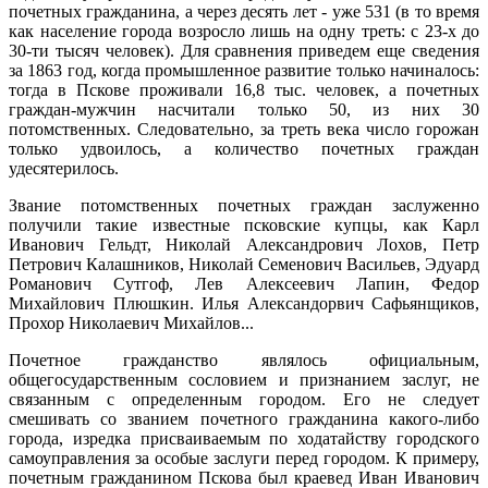
почетных гражданина, а через десять лет - уже 531 (в то время
как население города возросло лишь на одну треть: с 23-х до
30-ти тысяч человек). Для сравнения приведем еще сведения
за 1863 год, когда промышленное развитие только начиналось:
тогда в Пскове проживали 16,8 тыс. человек, а почетных
граждан-мужчин насчитали только 50, из них 30
потомственных. Следовательно, за треть века число горожан
только удвоилось, а количество почетных граждан
удесятерилось.
Звание потомственных почетных граждан заслуженно
получили такие известные псковские купцы, как Карл
Иванович Гельдт, Николай Александрович Лохов, Петр
Петрович Калашников, Николай Семенович Васильев, Эдуард
Романович Сутгоф, Лев Алексеевич Лапин, Федор
Михайлович Плюшкин. Илья Александорвич Сафьянщиков,
Прохор Николаевич Михайлов...
Почетное гражданство являлось официальным,
общегосударственным сословием и признанием заслуг, не
связанным с определенным городом. Его не следует
смешивать со званием почетного гражданина какого-либо
города, изредка присваиваемым по ходатайству городского
самоуправления за особые заслуги перед городом. К примеру,
почетным гражданином Пскова был краевед Иван Иванович