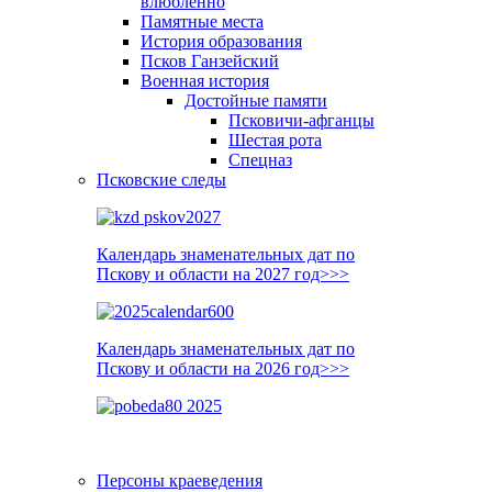
влюблённо
Памятные места
История образования
Псков Ганзейский
Военная история
Достойные памяти
Псковичи-афганцы
Шестая рота
Спецназ
Псковские следы
Календарь знаменательных дат по
Пскову и области на 2027 год>>>
Календарь знаменательных дат по
Пскову и области на 2026 год>>>
Персоны краеведения