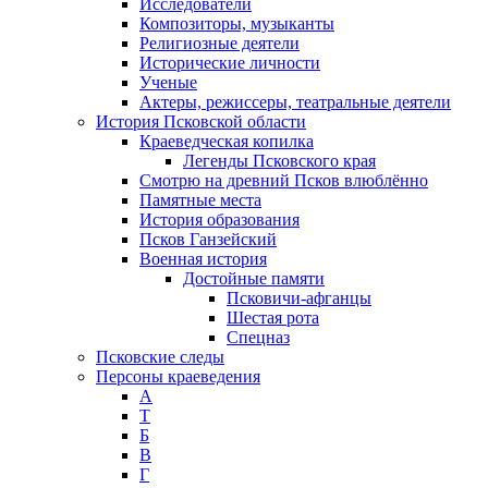
Исследователи
Композиторы, музыканты
Религиозные деятели
Исторические личности
Ученые
Актеры, режиссеры, театральные деятели
История Псковской области
Краеведческая копилка
Легенды Псковского края
Смотрю на древний Псков влюблённо
Памятные места
История образования
Псков Ганзейский
Военная история
Достойные памяти
Псковичи-афганцы
Шестая рота
Спецназ
Псковские следы
Персоны краеведения
А
T
Б
В
Г