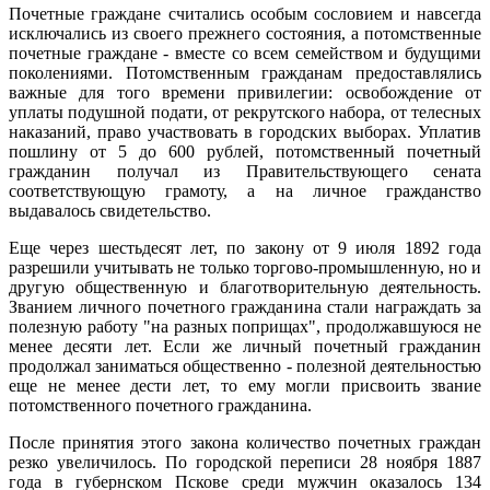
Почетные граждане считались особым сословием и навсегда
исключались из своего прежнего состояния, а потомственные
почетные граждане - вместе со всем семейством и будущими
поколениями. Потомственным гражданам предоставлялись
важные для того времени привилегии: освобождение от
уплаты подушной подати, от рекрутского набора, от телесных
наказаний, право участвовать в городских выборах. Уплатив
пошлину от 5 до 600 рублей, потомственный почетный
гражданин получал из Правительствующего сената
соответствующую грамоту, а на личное гражданство
выдавалось свидетельство.
Еще через шестьдесят лет, по закону от 9 июля 1892 года
разрешили учитывать не только торгово-промышленную, но и
другую общественную и благотворительную деятельность.
Званием личного почетного гражданина стали награждать за
полезную работу "на разных поприщах", продолжавшуюся не
менее десяти лет. Если же личный почетный гражданин
продолжал заниматься общественно - полезной деятельностью
еще не менее дести лет, то ему могли присвоить звание
потомственного почетного гражданина.
После принятия этого закона количество почетных граждан
резко увеличилось. По городской переписи 28 ноября 1887
года в губернском Пскове среди мужчин оказалось 134