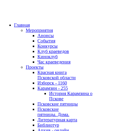
Главная
Мероприятия
Анонсы
События
Конкурсы
Клуб краеведов
Киноклуб
Час краеведения
Проекты
Красная книга
Псковской области
Изборск - 1160
Карамзин - 255
История Карамзина о
Пскове
Псковские пятницы
Псковские
пятницы. Дома.
Литературная карта
Библиотур
Архив - онлайн