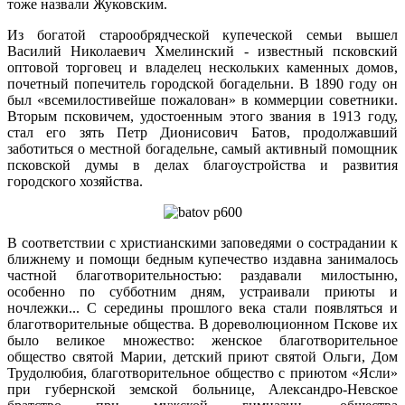
тоже назвали Жуковским.
Из богатой старообрядческой купеческой семьи вышел
Василий Николаевич Хмелинский - известный псковский
оптовой торговец и владелец нескольких каменных домов,
почетный попечитель городской богадельни. В 1890 году он
был «всемилостивейше пожалован» в коммерции советники.
Вторым псковичем, удостоенным этого звания в 1913 году,
стал его зять Петр Дионисович Батов, продолжавший
заботиться о местной богадельне, самый активный помощник
псковской думы в делах благоустройства и развития
городского хозяйства.
В соответствии с христианскими заповедями о сострадании к
ближнему и помощи бедным купечество издавна занималось
частной благотворительностью: раздавали милостыню,
особенно по субботним дням, устраивали приюты и
ночлежки... С середины прошлого века стали появляться и
благотворительные общества. В дореволюционном Пскове их
было великое множество: женское благотворительное
общество святой Марии, детский приют святой Ольги, Дом
Трудолюбия, благотворительное общество с приютом «Ясли»
при губернской земской больнице, Александро-Невское