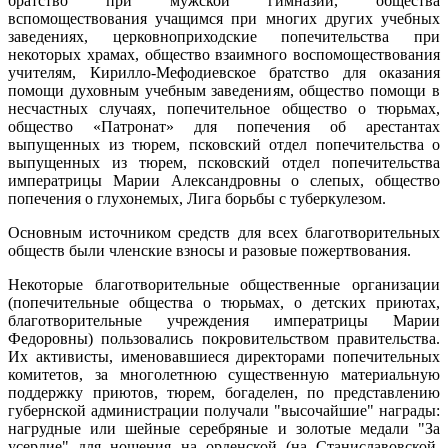
братство при мужской гимназии, общества
вспомоществования учащимся при многих других учебных
заведениях, церковноприходские попечительства при
некоторых храмах, общество взаимного воспомоществования
учителям, Кирилло-Мефодиевское братство для оказания
помощи духовным учебным заведениям, общество помощи в
несчастных случаях, попечительное общество о тюрьмах,
общество «Патронат» для попечения об арестантах
выпущенных из тюрем, псковский отдел попечительства о
выпущенных из тюрем, псковский отдел попечительства
императрицы Марии Александровны о слепых, общество
попечения о глухонемых, Лига борьбы с туберкулезом.
Основным источником средств для всех благотворительных
обществ были членские взносы и разовые пожертвования.
Некоторые благотворительные общественные организации
(попечительные общества о тюрьмах, о детских приютах,
благотворительные учреждения императрицы Марии
Федоровны) пользовались покровительством правительства.
Их активисты, именовавшиеся директорами попечительных
комитетов, за многолетнюю существенную материальную
поддержку приютов, тюрем, богаделен, по представлению
губернской администрации получали "высочайшие" награды:
нагрудные или шейные серебряные и золотые медали "За
усердие" для ношения на орденской (на Станиславовской,