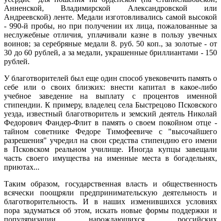
Анненской, Владимирской Александровской или
Андреевской) ленте. Медали изготовливались самой высокой
- 990-й пробы, но при получении их лица, пожалованные за
неслужебные отличия, уплачивали казне в пользу увечных
воинов; за серебряные медали 8. руб. 50 коп., за золотые - от
30 до 60 рублей, а за медали, украшенные бриллиантами - 150
рублей.
У благотворителей был еще один способ увековечить память о
себе или о своих близких: внести капитал в какое-либо
учебное заведение на выплату с процентов именной
стипендии. К примеру, владелец села Быстрецово Псковского
уезда, известный благотворитель и земский деятель Николай
Федорович Фандер-Флит в память о своем покойном отце -
тайном советнике Федоре Тимофеевиче с "высочайшего
разрешения" учредил на свои средства стипендию его имени
в Псковском реальном училище. Иногда купцы завещали
часть своего имущества на именные места в богадельнях,
приютах...
Таким образом, государственная власть и общественность
всячески поощряли предпринимательскую деятельность и
благотворительность. И в наших изменившихся условиях
пора задуматься об этом, искать новые формы поддержки и
популяризации нарождающихся российских