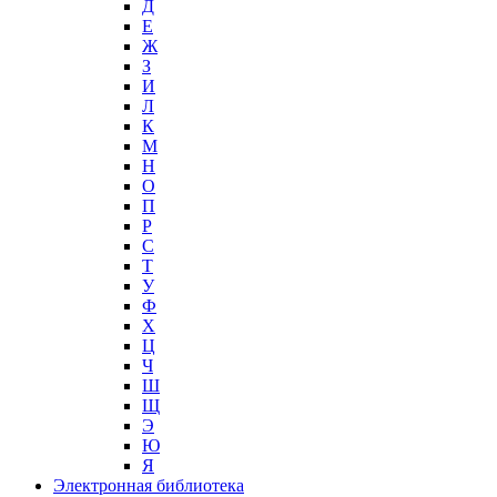
Д
Е
Ж
З
И
Л
К
М
Н
О
П
Р
С
Т
У
Ф
Х
Ц
Ч
Ш
Щ
Э
Ю
Я
Электронная библиотека