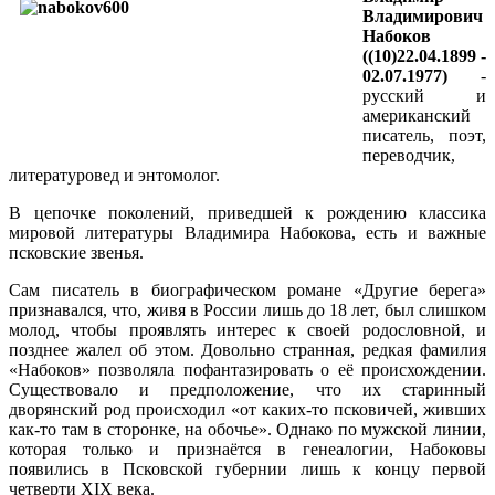
Владимирович
Набоков
((10)22.04.1899 -
02.07.1977)
-
русский и
американский
писатель, поэт,
переводчик,
литературовед и энтомолог.
В цепочке поколений, приведшей к рождению классика
мировой литературы Владимира Набокова, есть и важные
псковские звенья.
Сам писатель в биографическом романе «Другие берега»
признавался, что, живя в России лишь до 18 лет, был слишком
молод, чтобы проявлять интерес к своей родословной, и
позднее жалел об этом. Довольно странная, редкая фамилия
«Набоков» позволяла пофантазировать о её происхождении.
Существовало и предположение, что их старинный
дворянский род происходил «от каких-то псковичей, живших
как-то там в сторонке, на обочье». Однако по мужской линии,
которая только и признаётся в генеалогии, Набоковы
появились в Псковской губернии лишь к концу первой
четверти XIX века.