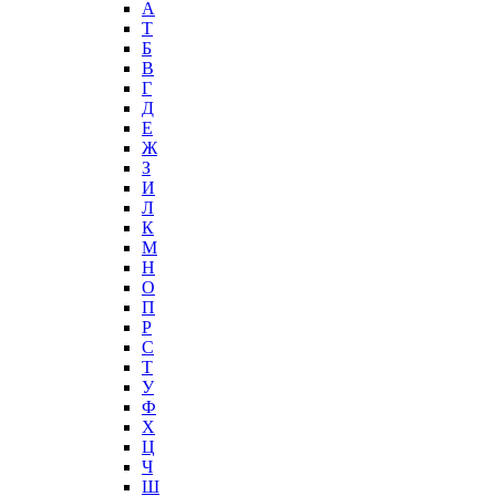
А
T
Б
В
Г
Д
Е
Ж
З
И
Л
К
М
Н
О
П
Р
С
Т
У
Ф
Х
Ц
Ч
Ш