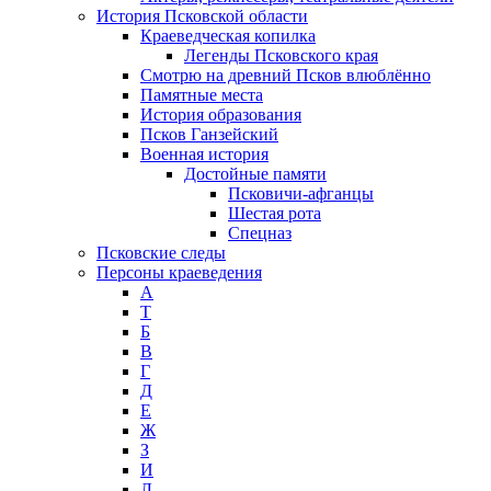
История Псковской области
Краеведческая копилка
Легенды Псковского края
Смотрю на древний Псков влюблённо
Памятные места
История образования
Псков Ганзейский
Военная история
Достойные памяти
Псковичи-афганцы
Шестая рота
Спецназ
Псковские следы
Персоны краеведения
А
T
Б
В
Г
Д
Е
Ж
З
И
Л