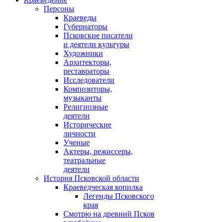
Персоны
Краеведы
Губернаторы
Псковские писатели
и деятели культуры
Художники
Архитекторы,
реставраторы
Исследователи
Композиторы,
музыканты
Религиозные
деятели
Исторические
личности
Ученые
Актеры, режиссеры,
театральные
деятели
История Псковской области
Краеведческая копилка
Легенды Псковского
края
Смотрю на древний Псков