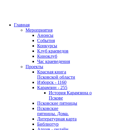
Главная
Мероприятия
Анонсы
События
Конкурсы
Клуб краеведов
Киноклуб
Час краеведения
Проекты
Красная книга
Псковской области
Изборск - 1160
Карамзин - 255
История Карамзина о
Пскове
Псковские пятницы
Псковские
пятницы. Дома.
Литературная карта
Библиотур
Архив - онлайн