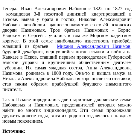
Генерал Иван Александрович Набоков с 1822 по 1827 год
командовал 3-й пехотной дивизией, квартировавшей в
Пскове. Бывая у брата в гостях, Николай Александрович
Набоков возобновил давнее знакомство с семьёй псковских
дворян Назимовых. Трое братьев Назимовых - Борис,
Евдоким и Сергей - учились в том же Морском кадетском
корпусе. В этой семье наибольшую известность приобрёл
младший из братьев -
Михаил Александрович Назимов
,
будущий декабрист, вернувшийся после ссылки и войны на
Кавказе в Псков, ставший первым председателем Губернской
земской управы и крупнейшим общественным деятелем
губернии. Их самая младшая сестра, Анна Александровна
Назимова, родилась в 1808 году. Она-то и вышла замуж за
Николая Александровича Набокова вскоре после его отставки,
став таким образом прабабушкой будущего знаменитого
писателя.
Так в Пскове породнились две старинные дворянские семьи
Набоковых и Назимовых, представителей которых можно
найти во многих энциклопедиях. Эти семьи продолжали
дружить долгие годы, хотя их родство отдалялось с каждым
новым поколением.
Источник: