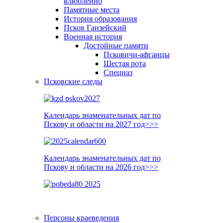
влюблённо
Памятные места
История образования
Псков Ганзейский
Военная история
Достойные памяти
Псковичи-афганцы
Шестая рота
Спецназ
Псковские следы
Календарь знаменательных дат по
Пскову и области на 2027 год>>>
Календарь знаменательных дат по
Пскову и области на 2026 год>>>
Персоны краеведения