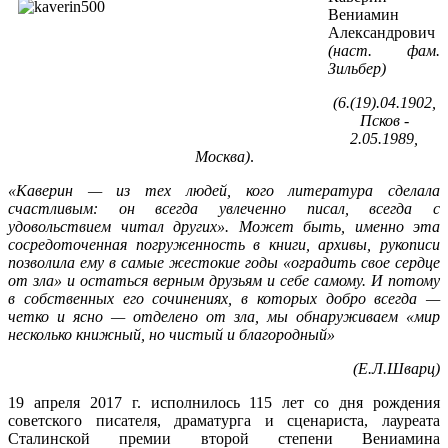
Вениамин
Александрович
(наст. фам.
Зильбер)
(6.(19).04.1902,
Псков -
2.05.1989,
Москва)
.
«Каверин — из тех людей, кого литература сделала
счастливым: он всегда увлеченно писал, всегда с
удовольствием читал других». Может быть, именно эта
сосредоточенная погруженность в книги, архивы, рукописи
позволила ему в самые жестокие годы «оградить свое сердце
от зла» и остаться верным друзьям и себе самому. И потому
в собственных его сочинениях, в которых добро всегда —
четко и ясно — отделено от зла, мы обнаруживаем «мир
несколько книжный, но чистый и благородный»
(Е.Л.Шварц)
19 апреля 2017 г. исполнилось 115 лет со дня рождения
советского писателя, драматурга и сценариста, лауреата
Сталинской премии второй степени Вениамина