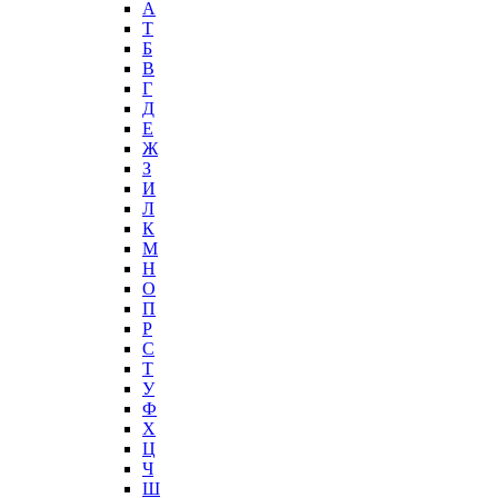
А
T
Б
В
Г
Д
Е
Ж
З
И
Л
К
М
Н
О
П
Р
С
Т
У
Ф
Х
Ц
Ч
Ш