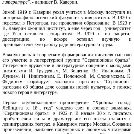
литературе",
- напишет В. Каверин.
Зимой 1919 г. Каверин уехал учиться в Москву, поступил на
историко-филологический факультет университета. В 1920 г.
переехал в Петроград, где продолжил образование. В 1923 г.
В. Каверин окончил институт, а еще через год - университет,
где был оставлен аспирантом. В 1929 г. он защитил
диссертацию, но вскоре оставил научную и
преподавательскую работу ради литературного труда.
Важную роль в творческом формировании писателя сыграло
его участие в литературной группе "Серапионовы братья".
Интересное дружеское и литературное общение с молодыми
писателями И. Груздевым, М. Зощенко, Вс. Ивановым, Л.
Лунцем, Н. Никитиным, Е. Полонской, М. Слонимским, К.
Фединым формирует молодого прозаика. "Серапионы"
ратовали об общем деле создания новой культуры, о поиске
нового героя в литературе.
Первое опубликованное произведение "Хроника города
Лейпцига за 18... год" увидело свет в составе альманаха
"Серапионовы братья" в 1922 г. В начале 30-х г. писатель
пробует свои силы в драматургии: его пьесы ставятся в
ленинградских театрах, в Камерном театре Москвы. Создание
произведений, наиболее популярных и любимых читателями