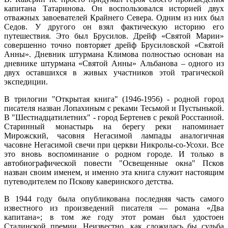
капитана Татаринова. Он воспользовался историей двух
отважных завоевателей Крайнего Севера. Одним из них был
Седов. У другого он взял фактическую историю его
путешествия. Это был Брусилов. Дрейф «Святой Марии»
совершенно точно повторяет дрейф Брусиловской «Святой
Анны». Дневник штурмана Климова полностью основан на
дневнике штурмана «Святой Анны» Альбанова – одного из
двух оставшихся в живых участников этой трагической
экспедиции.
В трилогии "Открытая книга" (1946-1956) - родной город
писателя назван Лопахиным с реками Тесьмой и Пустынькой.
В "Шестнадцатилетних" - город Бертенев с рекой Росстанной.
Старинный монастырь на берегу реки напоминает
Мирожский, часовня Негасимой лампады аналогичная
часовне Негасимой свечи при церкви Никролы-со-Усохи. Все
это вновь воспоминание о родном городе. И только в
автобиографической повести "Освещенные окна" Псков
назван своим именем, и именно эта книга служит настоящим
путеводителем по Пскову каверинского детства.
В 1944 году была опубликована последняя часть самого
известного из произведений писателя — романа «Два
капитана»; в том же году этот роман был удостоен
Сталинской премии. Неизвестно, как сложилась бы судьба