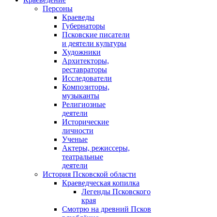
Персоны
Краеведы
Губернаторы
Псковские писатели
и деятели культуры
Художники
Архитекторы,
реставраторы
Исследователи
Композиторы,
музыканты
Религиозные
деятели
Исторические
личности
Ученые
Актеры, режиссеры,
театральные
деятели
История Псковской области
Краеведческая копилка
Легенды Псковского
края
Смотрю на древний Псков