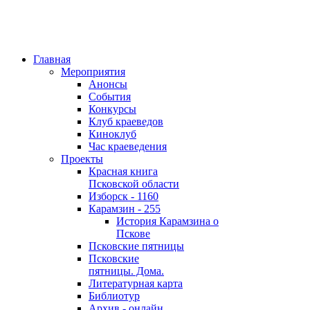
Главная
Мероприятия
Анонсы
События
Конкурсы
Клуб краеведов
Киноклуб
Час краеведения
Проекты
Красная книга
Псковской области
Изборск - 1160
Карамзин - 255
История Карамзина о
Пскове
Псковские пятницы
Псковские
пятницы. Дома.
Литературная карта
Библиотур
Архив - онлайн