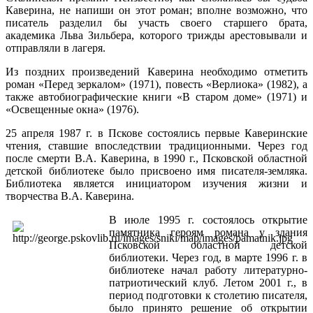
Каверина, не напиши он этот роман; вполне возможно, что
писатель разделил бы участь своего старшего брата,
академика Льва Зильбера, которого трижды арестовывали и
отправляли в лагеря.
Из поздних произведений Каверина необходимо отметить
роман «Перед зеркалом» (1971), повесть «Верлиока» (1982), а
также автобиографические книги «В старом доме» (1971) и
«Освещенные окна» (1976).
25 апреля 1987 г. в Пскове состоялись первые Каверинские
чтения, ставшие впоследствии традиционными. Через год
после смерти В.А. Каверина, в 1990 г., Псковской областной
детской библиотеке было присвоено имя писателя-земляка.
Библиотека является инициатором изучения жизни и
творчества В.А. Каверина.
В июле 1995 г. состоялось открытие
памятника героям романа у здания
Псковской областной детской
библиотеки. Через год, в марте 1996 г. в
библиотеке начал работу литературно-
патриотический клуб. Летом 2001 г., в
период подготовки к столетию писателя,
было принято решение об открытии