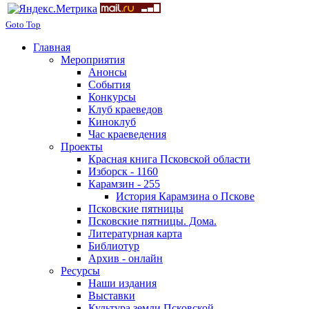
Goto Top
Главная
Мероприятия
Анонсы
События
Конкурсы
Клуб краеведов
Киноклуб
Час краеведения
Проекты
Красная книга Псковской области
Изборск - 1160
Карамзин - 255
История Карамзина о Пскове
Псковские пятницы
Псковские пятницы. Дома.
Литературная карта
Библиотур
Архив - онлайн
Ресурсы
Наши издания
Выставки
Культура земли Псковской