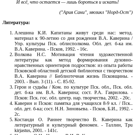
И всё, что остается — лишь бороться и искать!
("Ария Сани", мюзикл "Норд-Ост")
Литература:
Алешина К.И. Капитаны живут среди нас: метод.
материал к 90-летию со дня рождения В.А. Каверина /
Упр. культуры Пск. облисполкома. Обл. дет. б-ка им.
В.А. Каверина. - Псков, 1992. - 16с.
Волкова Н.С. Мотивация чтения художественной
литературы как метод формирования духовно-
нравственных ориентиров подростков: из опыта работы
Псковской областной детской библиотеки с творчеством
В.А. Каверина // Библиотечная жизнь Псковщины. -
2003. - Вып. 3 (11). - С. 85-92.
Герои и судьбы / Ком. по культуре Пск. обл., Пск. обл.
дет. б-ка им. В.А. Каверина; сост. Р.А. Гаврилова. -
Псков: Пск. гос. обл. центр. нар. творчества, 2002. - 20с.
Каверин и Псков: памятка для учащихся 8-9 кл. / Пск..
обл. дет. б-ка; сост. Н.Н. Зиновьева. - Псков, Б.И., 1992. -
2с.
Костанди О. Раннее творчество В. Каверина как
литературный и культурный феномен. - Таллин, Tpu
kirjastus, 2001. - 141с.