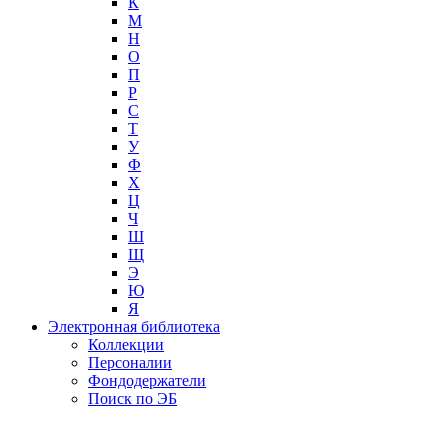
К
М
Н
О
П
Р
С
Т
У
Ф
Х
Ц
Ч
Ш
Щ
Э
Ю
Я
Электронная библиотека
Коллекции
Персоналии
Фондодержатели
Поиск по ЭБ