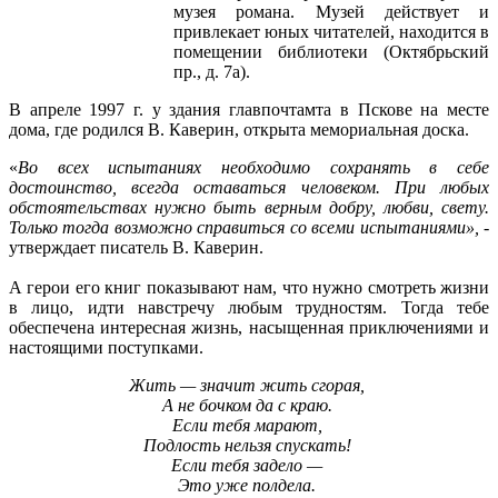
музея романа. Музей действует и
привлекает юных читателей, находится в
помещении библиотеки (Октябрьский
пр., д. 7а).
В апреле 1997 г. у здания главпочтамта в Пскове на месте
дома, где родился В. Каверин, открыта мемориальная доска.
«
Во всех испытаниях необходимо сохранять в себе
достоинство, всегда оставаться человеком. При любых
обстоятельствах нужно быть верным добру, любви, свету.
Только тогда возможно справиться со всеми испытаниями»,
-
утверждает писатель В. Каверин.
А герои его книг показывают нам, что нужно смотреть жизни
в лицо, идти навстречу любым трудностям. Тогда тебе
обеспечена интересная жизнь, насыщенная приключениями и
настоящими поступками.
Жить — значит жить сгорая,
А не бочком да с краю.
Если тебя марают,
Подлость нельзя спускать!
Если тебя задело —
Это уже полдела.