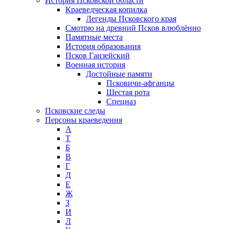
История Псковской области
Краеведческая копилка
Легенды Псковского края
Смотрю на древний Псков влюблённо
Памятные места
История образования
Псков Ганзейский
Военная история
Достойные памяти
Псковичи-афганцы
Шестая рота
Спецназ
Псковские следы
Персоны краеведения
А
T
Б
В
Г
Д
Е
Ж
З
И
Л