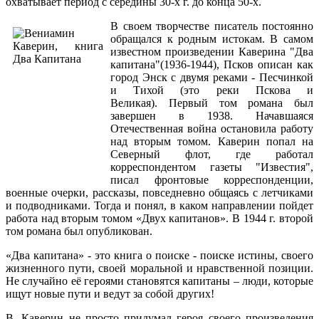
охватывает период с середины 30-х г. до конца 50-х.
В своем творчестве писатель постоянно
обращался к родным истокам. В самом
известном произведении Каверина "Два
капитана"(1936-1944), Псков описан как
город Энск с двумя реками - Песчинкой
и Тихой (это реки Пскова и
Великая). Первый том романа был
завершен в 1938. Начавшаяся
Отечественная война остановила работу
над вторым томом. Каверин попал на
Северный флот, где работал
корреспондентом газеты "Известия",
писал фронтовые корреспонденции,
военные очерки, рассказы, повседневно общаясь с летчиками
и подводниками. Тогда и понял, в каком направлении пойдет
работа над вторым томом «Двух капитанов». В 1944 г. второй
том романа был опубликован.
«Два капитана» - это книга о поиске - поиске истины, своего
жизненного пути, своей моральной и нравственной позиции.
Не случайно её героями становятся капитаны – люди, которые
ищут новые пути и ведут за собой других!
В. Каверин не просто придумал героя своего произведения