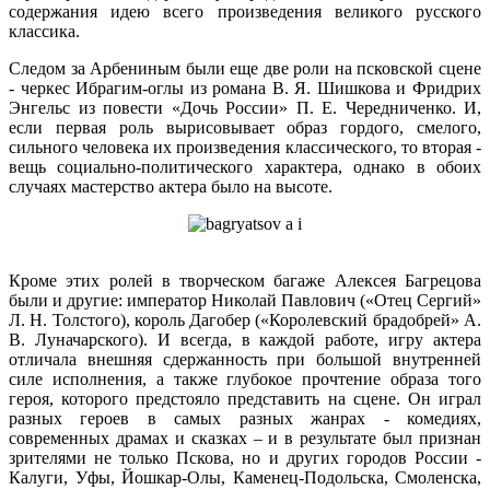
содержания идею всего произведения великого русского
классика.
Следом за Арбениным были еще две роли на псковской сцене
- черкес Ибрагим-оглы из романа В. Я. Шишкова и Фридрих
Энгельс из повести «Дочь России» П. Е. Чередниченко. И,
если первая роль вырисовывает образ гордого, смелого,
сильного человека их произведения классического, то вторая -
вещь социально-политического характера, однако в обоих
случаях мастерство актера было на высоте.
Кроме этих ролей в творческом багаже Алексея Багрецова
были и другие: император Николай Павлович («Отец Сергий»
Л. Н. Толстого), король Дагобер («Королевский брадобрей» А.
В. Луначарского). И всегда, в каждой работе, игру актера
отличала внешняя сдержанность при большой внутренней
силе исполнения, а также глубокое прочтение образа того
героя, которого предстояло представить на сцене. Он играл
разных героев в самых разных жанрах - комедиях,
современных драмах и сказках – и в результате был признан
зрителями не только Пскова, но и других городов России -
Калуги, Уфы, Йошкар-Олы, Каменец-Подольска, Смоленска,