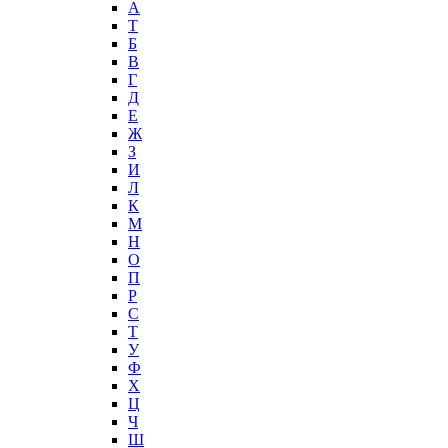
А
T
Б
В
Г
Д
Е
Ж
З
И
Л
К
М
Н
О
П
Р
С
Т
У
Ф
Х
Ц
Ч
Ш