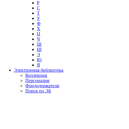
Р
С
Т
У
Ф
Х
Ц
Ч
Ш
Щ
Э
Ю
Я
Электронная библиотека
Коллекции
Персоналии
Фондодержатели
Поиск по ЭБ