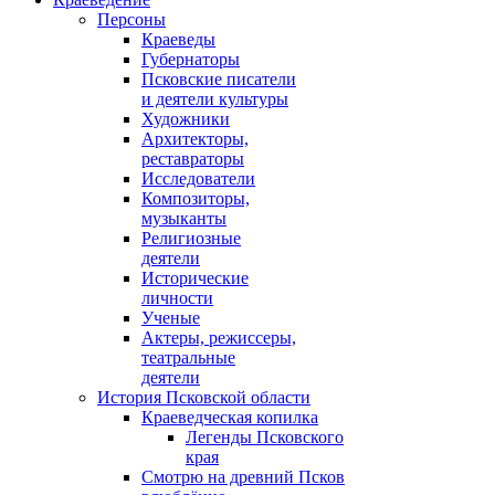
Персоны
Краеведы
Губернаторы
Псковские писатели
и деятели культуры
Художники
Архитекторы,
реставраторы
Исследователи
Композиторы,
музыканты
Религиозные
деятели
Исторические
личности
Ученые
Актеры, режиссеры,
театральные
деятели
История Псковской области
Краеведческая копилка
Легенды Псковского
края
Смотрю на древний Псков