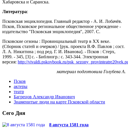
Хабаровска и Саранска.
Литература
:
Псковская энциклопедия. Главный редактор - А. И. Лобачёв.
Псков, Псковское региональное общественное учреждение -
издательство "Псковская энциклопедия", 2007. С.
Псковские сезоны : Провинциальный театр в ХХ веке.
(Сборник статей и очерков) / [рук. проекта В.Ф. Павлов ; сост.
Л. А. Никитина ; под ред. Г. И. Иванова]. - Псков : Стерх,
1999. - 345, [3] с. - Библиогр.: с. 343-344. Электронная
версия:
http://vivaldi.pskovbook.ru/psk_sezony_provinteatre20vek.pd
материал подготовила Голубева А.
Псков
актеры
театр
Багрецов Александр Иванович
Знаменитые люди на карте Псковской области
Сего Дня
8 августа 1581 года