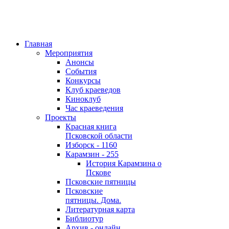
Главная
Мероприятия
Анонсы
События
Конкурсы
Клуб краеведов
Киноклуб
Час краеведения
Проекты
Красная книга
Псковской области
Изборск - 1160
Карамзин - 255
История Карамзина о
Пскове
Псковские пятницы
Псковские
пятницы. Дома.
Литературная карта
Библиотур
Архив - онлайн