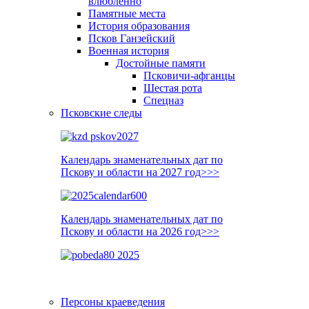
влюблённо
Памятные места
История образования
Псков Ганзейский
Военная история
Достойные памяти
Псковичи-афганцы
Шестая рота
Спецназ
Псковские следы
Календарь знаменательных дат по
Пскову и области на 2027 год>>>
Календарь знаменательных дат по
Пскову и области на 2026 год>>>
Персоны краеведения