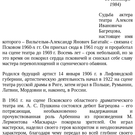
1984)
Судьба актера
театра Алексея
Ивановича
Багрецова,
настоящее имя
которого – Вильгельм-Александр Янович Багатайс – связана с
Псковом 1960-х гг. Он приехал сюда в 1961 году и проработал
на сцене театра до 1969 г. Восемь лет – срок небольшой, но за
это время он покорил сердца псковичей и снискал себе славу
мастера перевоплощений и сценического обаяния.
Родился будущий артист 14 января 1906 г. в Лифляндской
губернии, артистическую деятельность начал в 1922 на сцене
театра русской драмы в Риге, затем играл в Польше, Румынии,
Латвии, Мордовии и, наконец, в России.
В 1961 г. на сцене Псковского областного драматического
театра им. А. С. Пушкина состоялся дебют Багрецова – его
потрясающая, необыкновенно выдержанная и
прочувствованная роль Арбенина из произведения М.
Лермонтова «Маскарад» покорила зрителей. Он играл
мастерски, наделил своего героя колоритом и неоднозначным
характером, благодаря чему передал во всей глубине своего