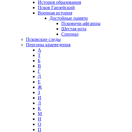
История образования
Псков Ганзейский
Военная история
Достойные памяти
Псковичи-афганцы
Шестая рота
Спецназ
Псковские следы
Персоны краеведения
А
T
Б
В
Г
Д
Е
Ж
З
И
Л
К
М
Н
О
П