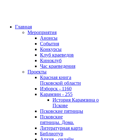
Главная
Мероприятия
Анонсы
События
Конкурсы
Клуб краеведов
Киноклуб
Час краеведения
Проекты
Красная книга
Псковской области
Изборск - 1160
Карамзин - 255
История Карамзина о
Пскове
Псковские пятницы
Псковские
пятницы. Дома.
Литературная карта
Библиотур
Архив - онлайн