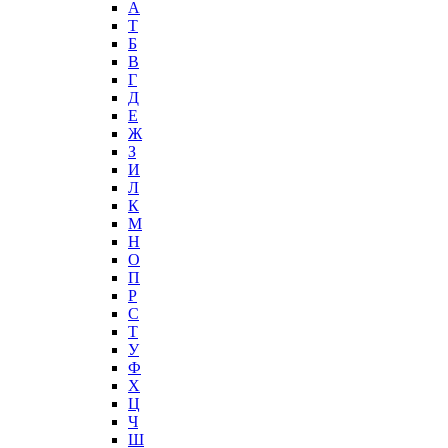
А
T
Б
В
Г
Д
Е
Ж
З
И
Л
К
М
Н
О
П
Р
С
Т
У
Ф
Х
Ц
Ч
Ш