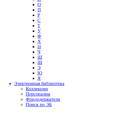
О
П
Р
С
Т
У
Ф
Х
Ц
Ч
Ш
Щ
Э
Ю
Я
Электронная библиотека
Коллекции
Персоналии
Фондодержатели
Поиск по ЭБ