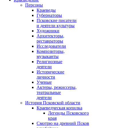
Персоны
Краеведы
Губернаторы
Псковские писатели
и деятели культуры
Художники
Архитекторы,
реставраторы
Исследователи
Композиторы,
музыканты
Религиозные
деятели
Исторические
личности
Ученые
Актеры, режиссеры,
театральные
деятели
История Псковской области
Краеведческая копилка
Легенды Псковского
края
Смотрю на древний Псков