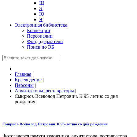
Щ
Э
Ю
Я
Электронная библиотека
Коллекции
Персоналии
Фондодержатели
Поиск по ЭБ
Главная
|
Краеведение
|
Персоны
|
Архитекторы, реставраторы
|
Смирнов Всеволод Петрович. К 95-летию со дня
рождения
Смирнов Всеволод Петрович. К 95-летию со дня рождения
Фотогалерея памяти художника, архитектора, реставратора,