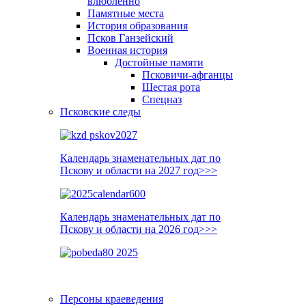
влюблённо
Памятные места
История образования
Псков Ганзейский
Военная история
Достойные памяти
Псковичи-афганцы
Шестая рота
Спецназ
Псковские следы
Календарь знаменательных дат по
Пскову и области на 2027 год>>>
Календарь знаменательных дат по
Пскову и области на 2026 год>>>
Персоны краеведения