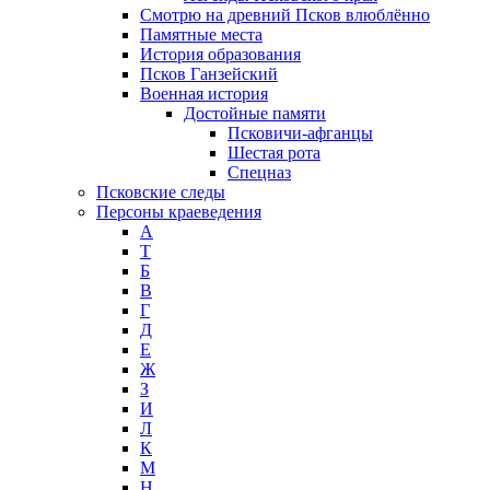
Смотрю на древний Псков влюблённо
Памятные места
История образования
Псков Ганзейский
Военная история
Достойные памяти
Псковичи-афганцы
Шестая рота
Спецназ
Псковские следы
Персоны краеведения
А
T
Б
В
Г
Д
Е
Ж
З
И
Л
К
М
Н