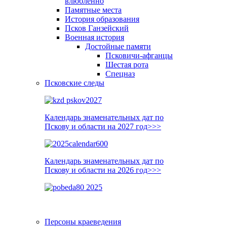
влюблённо
Памятные места
История образования
Псков Ганзейский
Военная история
Достойные памяти
Псковичи-афганцы
Шестая рота
Спецназ
Псковские следы
Календарь знаменательных дат по
Пскову и области на 2027 год>>>
Календарь знаменательных дат по
Пскову и области на 2026 год>>>
Персоны краеведения