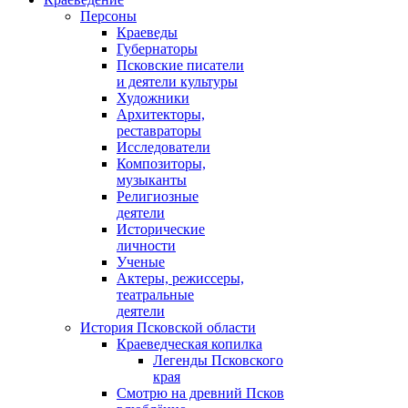
Персоны
Краеведы
Губернаторы
Псковские писатели
и деятели культуры
Художники
Архитекторы,
реставраторы
Исследователи
Композиторы,
музыканты
Религиозные
деятели
Исторические
личности
Ученые
Актеры, режиссеры,
театральные
деятели
История Псковской области
Краеведческая копилка
Легенды Псковского
края
Смотрю на древний Псков