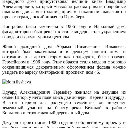
Народного дома присутствовал великий князь Владимир
Александрович, который «изволил рассматривать подробные
планы воздвигаемого здания, причем разъяснения давал автор
проекта гражданский инженер Гермейер».
Постройка было закончена в 1906 году и Народный дом,
фасад которого был решен в стиле модерн, стал украшением
города и его культурным центром.
Жилой доходный дом Абрама Шимелевича Ильяшева,
который был заказчиком и владельцем нового дома и
сотрудничал с архитектором как подрядчик, был возведен
Гермейером в 1906 году. Этот образец стиля модерн с хорошо
сохранившимся декоративным оформлением фасада можно
увидеть по адресу Октябрьский проспект, дом 46.
Эдуард Александрович Гермейер женился на девушке из
семьи Шпор, у него появились две дочери - Верена и Эдуарда.
В этот период для растущего семейства он покупает
земельный участок на берегу реки Великой в районе
Корытово и строит дачный деревянный дом.
Дачу он строит после 1906 года по собственному проекту и
это был единственный деревянной жилой дом архитектуры