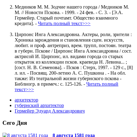
Медников М. М. Зодчие нашего города / Медников М.
М. // Новости Пскова. - 1999. - 24 фев. - С. 3. - [Э.А.
Гермейер. Старый почтамт. Общество взаимного
кредита]. -
Читать полный текст>>>
Цирпонс Инга Александровна. Актеры, роли, зрители :
Хроника зарождения и становления сцен. искусств,
любит. и проф. антреприз, врем. трупп, постоян. театра
в губерн. Пскове / Цирпонс Инга Александровна / сост.
актрисой И. Цирпонс, ил. видами города со старых
открыток из коллекции псков. краеведа Н. Левина... ;
[сост. Н. В. Семенова]. - Псков : Стерх, 1997. - 129 с., [8]
л. ил. - Посвящ. 200-летию А. С. Пушкина . - На обл.
также: Из театральной жизни губернского пскова -
Библиогр. в примеч.: с. 125-126. -
Читать полный
текст>>>
архитектор
губернский архитектор
Гермейер Эдуард Александрович
Сего Дня
8 августа 1581 года