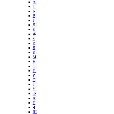
А
T
Б
В
Г
Д
Е
Ж
З
И
Л
К
М
Н
О
П
Р
С
Т
У
Ф
Х
Ц
Ч
Ш