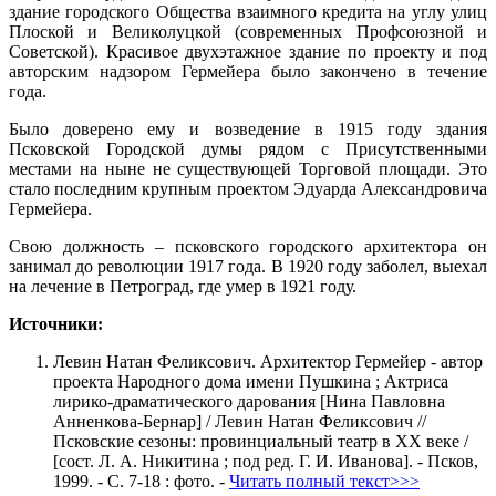
здание городского Общества взаимного кредита на углу улиц
Плоской и Великолуцкой (современных Профсоюзной и
Советской). Красивое двухэтажное здание по проекту и под
авторским надзором Гермейера было закончено в течение
года.
Было доверено ему и возведение в 1915 году здания
Псковской Городской думы рядом с Присутственными
местами на ныне не существующей Торговой площади. Это
стало последним крупным проектом Эдуарда Александровича
Гермейера.
Свою должность – псковского городского архитектора он
занимал до революции 1917 года. В 1920 году заболел, выехал
на лечение в Петроград, где умер в 1921 году.
Источники:
Левин Натан Феликсович. Архитектор Гермейер - автор
проекта Народного дома имени Пушкина ; Актриса
лирико-драматического дарования [Нина Павловна
Анненкова-Бернар] / Левин Натан Феликсович //
Псковские сезоны: провинциальный театр в ХХ веке /
[сост. Л. А. Никитина ; под ред. Г. И. Иванова]. - Псков,
1999. - С. 7-18 : фото. -
Читать полный текст>>>