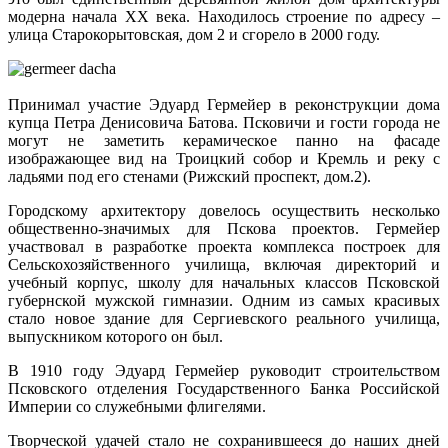
модерна начала XX века. Находилось строение по адресу –
улица Старокорытовская, дом 2 и сгорело в 2000 году.
Принимал участие Эдуард Гермейер в реконструкции дома
купца Петра Денисовича Батова. Псковичи и гости города не
могут не заметить керамическое панно на фасаде
изображающее вид на Троицкий собор и Кремль и реку с
ладьями под его стенами (Рижский проспект, дом.2).
Городскому архитектору довелось осуществить несколько
общественно-значимых для Пскова проектов. Гермейер
участвовал в разработке проекта комплекса построек для
Сельскохозяйственного училища, включая директорий и
учебный корпус, школу для начальных классов Псковской
губернской мужской гимназии. Одним из самых красивых
стало новое здание для Сергиевского реального училища,
выпускником которого он был.
В 1910 году Эдуард Гермейер руководит строительством
Псковского отделения Государственного Банка Российской
Империи со служебными флигелями.
Творческой удачей стало не сохранившееся до наших дней