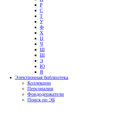
Р
С
Т
У
Ф
Х
Ц
Ч
Ш
Щ
Э
Ю
Я
Электронная библиотека
Коллекции
Персоналии
Фондодержатели
Поиск по ЭБ