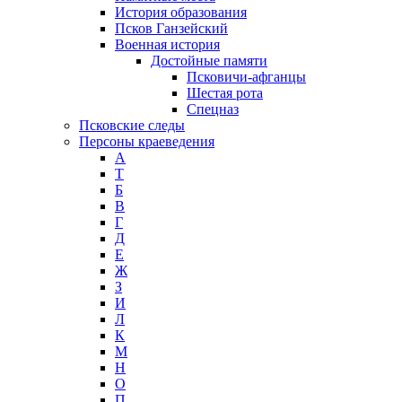
История образования
Псков Ганзейский
Военная история
Достойные памяти
Псковичи-афганцы
Шестая рота
Спецназ
Псковские следы
Персоны краеведения
А
T
Б
В
Г
Д
Е
Ж
З
И
Л
К
М
Н
О
П