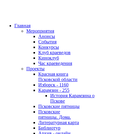
Главная
Мероприятия
Анонсы
События
Конкурсы
Клуб краеведов
Киноклуб
Час краеведения
Проекты
Красная книга
Псковской области
Изборск - 1160
Карамзин - 255
История Карамзина о
Пскове
Псковские пятницы
Псковские
пятницы. Дома.
Литературная карта
Библиотур
Архив - онлайн