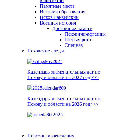
влюблённо
Памятные места
История образования
Псков Ганзейский
Военная история
Достойные памяти
Псковичи-афганцы
Шестая рота
Спецназ
Псковские следы
Календарь знаменательных дат по
Пскову и области на 2027 год>>>
Календарь знаменательных дат по
Пскову и области на 2026 год>>>
Персоны краеведения