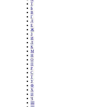
T
Б
В
Г
Д
Е
Ж
З
И
Л
К
М
Н
О
П
Р
С
Т
У
Ф
Х
Ц
Ч
Ш
Щ