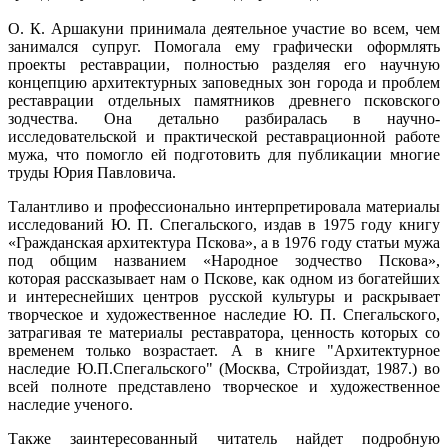
О. К. Аршакуни принимала деятельное участие во всем, чем
занимался супруг. Помогала ему графически оформлять
проекты реставрации, полностью разделяя его научную
концепцию архитектурных заповедных зон города и проблем
реставрации отдельных памятников древнего псковского
зодчества. Она детально разбиралась в научно-
исследовательской и практической реставрационной работе
мужа, что помогло ей подготовить для публикации многие
труды Юрия Павловича.
Талантливо и профессионально интерпретировала материалы
исследований Ю. П. Спегальского, издав в 1975 году книгу
«Гражданская архитектура Пскова», а в 1976 году статьи мужа
под общим названием «Народное зодчество Пскова»,
которая рассказывает нам о Пскове, как одном из богатейших
и интереснейших центров русской культуры и раскрывает
творческое и художественное наследие Ю. П. Спегальского,
затрагивая те материалы реставратора, ценность которых со
временем только возрастает. А в книге "Архитектурное
наследие Ю.П.Спегальского" (Москва, Стройиздат, 1987.) во
всей полноте представлено творческое и художественное
наследие ученого.
Также заинтересованный читатель найдет подробную