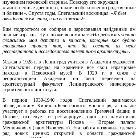
изучением псковской старины. Повсюду его окружали
«таинственные древности, такие необыкновенно родственные
и близкие». Спустя годы, Спегальский восклицал: «
Я был
околдован всем этим, и на всю жизнь!»
Еще подростком он собирал и зарисовывал найденные им
печные изразцы. Чуть позже вспоминал:
«На редкость удачно
сложились мои детство и юность, которые как будто
специально прошли так, что бы сделать из меня
реставратора и исследователя памятников архитектуры»
.
Уезжая в 1928 г. в Ленинград учиться в Академии художеств,
Спегальский передал на хранение все свои изразцовые
находки в Псковский музей. В 1929 г. в связи с
реорганизацией Академии он был переведен на
архитектурный факультет Ленинградского инженерно-
строительного института.
В период 1939-1940 годов Спегальский занимается
обследованием Кирилло-Белозерского монастыря, а так же
участвует в работах по восстановлению Гремячей башни в
Пскове, исследует и реставрирует один из памятников
гражданской архитектуры Пскова – Вторые палаты
Меншиковых («дом Яковлева»). Эта работа позволила сделать
ряд новых ценных открытий в области гражданской