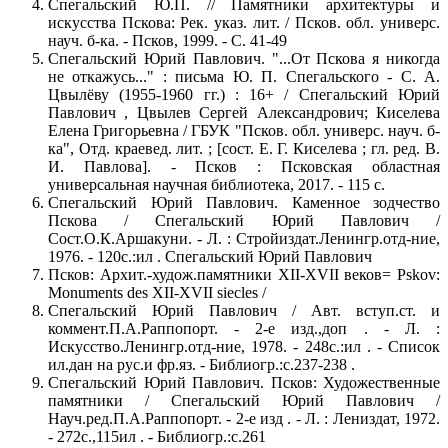
Спегальский Ю.П. // Памятники архитектуры и
искусства Пскова: Рек. указ. лит. / Псков. обл. универс.
науч. б-ка. - Псков, 1999. - С. 41-49
Спегальский Юрий Павлович. "...От Пскова я никогда
не откажусь..." : письма Ю. П. Спегальского - С. А.
Цвылёву (1955-1960 гг.) : 16+ / Спегальский Юрий
Павлович , Цвылев Сергей Александрович; Киселева
Елена Григорьевна / ГБУК "Псков. обл. универс. науч. б-
ка", Отд. краевед. лит. ; [сост. Е. Г. Киселева ; гл. ред. В.
И. Павлова]. - Псков : Псковская областная
универсальная научная библиотека, 2017. - 115 с.
Спегальский Юрий Павлович. Каменное зодчество
Пскова / Спегальский Юрий Павлович /
Сост.О.К.Аршакуни. - Л. : Стройиздат.Ленингр.отд-ние,
1976. - 120c.:ил . Спегальский Юрий Павлович
Псков: Архит.-худож.памятники XII-XVII веков= Pskov:
Monuments des XII-XVII siecles /
Спегальский Юрий Павлович / Авт. вступ.ст. и
коммент.П.А.Раппопорт. - 2-е изд.,доп . - Л. :
Искусство.Ленингр.отд-ние, 1978. - 248c.:ил . - Список
ил.дан на рус.и фр.яз. - Библиогр.:c.237-238 .
Спегальский Юрий Павлович. Псков: Художественные
памятники / Спегальский Юрий Павлович /
Науч.ред.П.А.Раппопорт. - 2-е изд . - Л. : Лениздат, 1972.
- 272c.,115ил . - Библиогр.:c.261