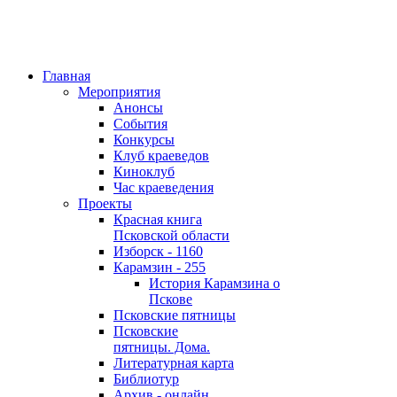
Главная
Мероприятия
Анонсы
События
Конкурсы
Клуб краеведов
Киноклуб
Час краеведения
Проекты
Красная книга
Псковской области
Изборск - 1160
Карамзин - 255
История Карамзина о
Пскове
Псковские пятницы
Псковские
пятницы. Дома.
Литературная карта
Библиотур
Архив - онлайн