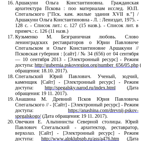
Аршакуни Ольга Константиновна. Гражданская
архитектура Пскова : поо материалам исслед. Ю.П.
Спегальского ["Пск. кам. жилые здания ХVII в."] /
Аршакуни Ольга Константиновна - Л. : Лениздат, 1975. -
128 с. - Список лит.: с. 127 (15 назв.). - Список лит. в
примеч.: с. 126 (11 назв.)
Кузьменко М. Безграничная любовь. Слово
ленинградских реставраторов о Юрии Павловиче
Спегальском и Ольге Константиновне Аршакуни //
Псковская губерния : [сайт] / № 34 (656) от 04 сентября
— 10 сентября 2013 - [Электронный ресурс] - Режим
доступа:
http://gubernia.pskovregion.org/number_656/05.php
обращения: 18.10. 2017).
Спегальский Юрий Павлович. Ученый, зодчий,
каменщик [Сайт] - [Электронный ресурс] - Режим
доступа:
http://spegalsky.narod.ru/index.html
(Дата
обращения: 19 11. 2017).
Анашина М. Древний Псков Юрия Павловича
Спегальского // - [Сайт] - [Электронный ресурс] - Режим
доступа:
https://anashina.com/drevnij-pskov-
spegalskogo/
(Дата обращения: 19 11. 2017).
Овечкин Е. Альпинисты Северной столицы. Юрий
Павлович Спегальский - архитектор, реставратор,
верхолаз. [Сайт] - [Электронный ресурс] - Режим
доступа:
http://www.alpklubspb.ru/ass/a476.htm
(Дата