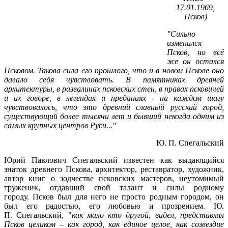
17.01.1969,
Псков)
"Сильно
изменился
Псков, но всё
же он остался
Псковом. Такова сила его прошлого, что и в новом Пскове оно
давало себя чувствовать. В памятниках древней
архитектуры, в развалинах псковских стен, в нравах псковичей
и их говоре, в легендах и преданиях - на каждом шагу
чувствовалось, что это древний славный русский город,
существующий более тысячи лет и бывший некогда одним из
самых крупных центров Руси..."
Ю. П. Спегальский
Юрий Павлович Спегальский известен как выдающийся
знаток древнего Пскова, архитектор, реставратор, художник,
автор книг о зодчестве псковских мастеров, неутомимый
труженик, отдавший свой талант и силы родному
городу. Псков был для него не просто родным городом, он
был его радостью, его любовью и прозрением. Ю.
П. Спегальский, "
как мало кто другой, видел, представлял
Псков целиком – как город, как единое целое, как созвездие