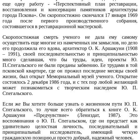
еще одну работу - «Перспективный план реставрации,
восстановления и консервации памятников архитектуры
города Пскова». Он скоропостижно скончался 17 января 1969
года после первого производственного собрания,
состоявшегося в реставрационной мастерской.
Скоропостижная смерть ученого не дала ему самому
осуществить еще многие из намеченных им замыслов, но дело
его продолжила его вдова, архитектор О. К. Аршакуни (1908
– 1991), своей последовательностью и принципиальностью
много сделавшая, что бы труды, идеи, проекты Ю.
П.Спегальского не были преданы забвению. Ее трудами в той
псковской квартире, где он прожил последние месяцы своей
жизни, был открыт Мемориальный музей ученого. Открытие
состоялось 2 декабря 1986 года, и с тех пор любой желающий
может познакомиться с творческим наследием Ю. П.
Спегальского.
Если же Вы хотите больше узнать о жизненном пути Ю. П.
Спегальского, то лучше всего обратиться к книге О. К.
Аршакуни «Предчувствие» (Лениздат, 1987). Это
воспоминания о Ю. П. Спегальском, где он предстает как
удивительно целостная личность, последовательный и
принципиальный исследователь, имеющий четкую
гражданскую позицию,и просто добрый, надежный человек.