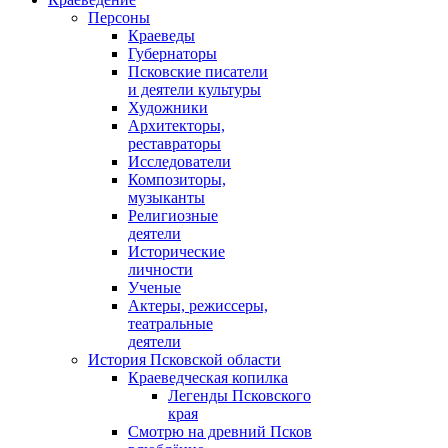
Персоны
Краеведы
Губернаторы
Псковские писатели
и деятели культуры
Художники
Архитекторы,
реставраторы
Исследователи
Композиторы,
музыканты
Религиозные
деятели
Исторические
личности
Ученые
Актеры, режиссеры,
театральные
деятели
История Псковской области
Краеведческая копилка
Легенды Псковского
края
Смотрю на древний Псков