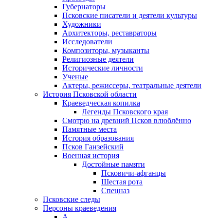
Губернаторы
Псковские писатели и деятели культуры
Художники
Архитекторы, реставраторы
Исследователи
Композиторы, музыканты
Религиозные деятели
Исторические личности
Ученые
Актеры, режиссеры, театральные деятели
История Псковской области
Краеведческая копилка
Легенды Псковского края
Смотрю на древний Псков влюблённо
Памятные места
История образования
Псков Ганзейский
Военная история
Достойные памяти
Псковичи-афганцы
Шестая рота
Спецназ
Псковские следы
Персоны краеведения
А