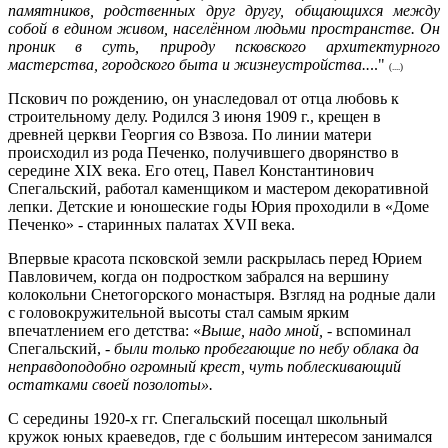
памятников, родственных друг другу, общающихся между
собой в едином живом, населённом людьми пространстве. Он
проник в суть, природу псковского архитектурного
мастерства, городского быта и жизнеустройства..
.."
(....)
Пскович по рождению, он унаследовал от отца любовь к
строительному делу. Родился 3 июня 1909 г., крещен в
древней церкви Георгия со Взвоза. По линии матери
происходил из рода Печенко, получившего дворянство в
середине XIX века. Его отец, Павел Константинович
Спегальский, работал каменщиком и мастером декоративной
лепки. Детские и юношеские годы Юрия проходили в «Доме
Печенко» - старинных палатах XVII века.
Впервые красота псковской земли раскрылась перед Юрием
Павловичем, когда он подростком забрался на вершину
колокольни Снетогорского монастыря. Взгляд на родные дали
с головокружительной высоты стал самым ярким
впечатлением его детства: «
Выше, надо мной,
- вспоминал
Спегальский, -
были только пробегающие по небу облака да
неправдоподобно огромный крест, чуть поблескивающий
остатками своей позолоты».
С середины 1920-х гг. Спегальский посещал школьный
кружок юных краеведов, где с большим интересом занимался