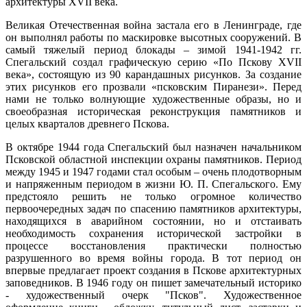
архитектуры XVII века.
Великая Отечественная война застала его в Ленинграде, где
он выполнял работы по маскировке высотных сооружений. В
самый тяжелый период блокады – зимой 1941-1942 гг.
Спегальский создал графическую серию «По Пскову XVII
века», состоящую из 90 карандашных рисунков. За создание
этих рисунков его прозвали «псковским Пиранези». Перед
нами не только волнующие художественные образы, но и
своеобразная историческая реконструкция памятников и
целых кварталов древнего Пскова.
В октябре 1944 года Спегальский был назначен начальником
Псковской областной инспекции охраны памятников. Период
между 1945 и 1947 годами стал особым – очень плодотворным
и напряженным периодом в жизни Ю. П. Спегальского. Ему
предстояло решить не только огромное количество
первоочередных задач по спасению памятников архитектуры,
находящихся в аварийном состоянии, но и отстаивать
необходимость сохранения исторической застройки в
процессе восстановления практически полностью
разрушенного во время войны города. В тот период он
впервые предлагает проект создания в Пскове архитектурных
заповедников. В 1946 году он пишет замечательный историко
- художественный очерк "Псков". Художественное