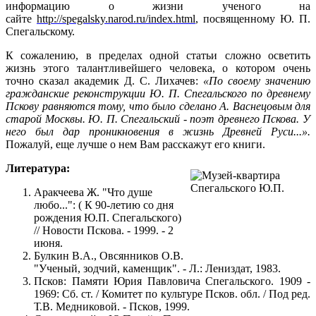
информацию о жизни ученого на
сайте
http://spegalsky.narod.ru/index.html
, посвященному Ю. П.
Спегальскому.
К сожалению, в пределах одной статьи сложно осветить
жизнь этого талантливейшего человека, о котором очень
точно сказал академик Д. С. Лихачев:
«По своему значению
гражданские реконструкции Ю. П. Спегальского по древнему
Пскову равняются тому, что было сделано А. Васнецовым для
старой Москвы. Ю. П. Спегальский - поэт древнего Пскова. У
него был дар проникновения в жизнь Древней Руси...».
Пожалуй, еще лучше о нем Вам расскажут его книги.
Литература:
Аракчеева Ж. "Что душе
любо...": ( К 90-летию со дня
рождения Ю.П. Спегальского)
// Новости Пскова. - 1999. - 2
июня.
Булкин В.А., Овсянников О.В.
"Ученый, зодчий, каменщик". - Л.: Лениздат, 1983.
Псков: Памяти Юрия Павловича Спегальского. 1909 -
1969: Сб. ст. / Комитет по культуре Псков. обл. / Под ред.
Т.В. Медниковой. - Псков, 1999.