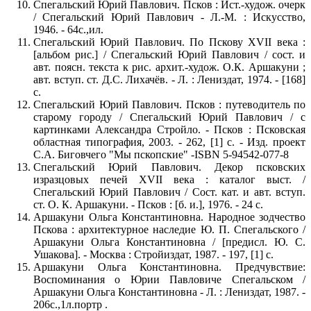
Спегальский Юрий Павлович. Псков : Ист.-худож. очерк
/ Спегальский Юрий Павлович - Л.-М. : Искусство,
1946. - 64с.,ил.
Спегальский Юрий Павлович. По Пскову XVII века :
[альбом рис.] / Спегальский Юрий Павлович / сост. и
авт. поясн. текста к рис. архит.-худож. О.К. Аршакуни ;
авт. вступ. ст. Д.С. Лихачёв. - Л. : Лениздат, 1974. - [168]
с.
Спегальский Юрий Павлович. Псков : путеводитель по
старому городу / Спегальский Юрий Павлович / с
картинками Александра Стройло. - Псков : Псковская
областная типография, 2003. - 262, [1] с. - Изд. проект
С.А. Биговчего "Мы пскопские" -ISBN 5-94542-077-8
Спегальский Юрий Павлович. Декор псковских
изразцовых печей XVII века : каталог выст. /
Спегальский Юрий Павлович / Сост. кат. и авт. вступ.
ст. О. К. Аршакуни. - Псков : [б. и.], 1976. - 24 с.
Аршакуни Ольга Константиновна. Народное зодчество
Пскова : архитектурное наследие Ю. П. Спегальского /
Аршакуни Ольга Константиновна / [предисл. Ю. С.
Ушакова]. - Москва : Стройиздат, 1987. - 197, [1] с.
Аршакуни Ольга Константиновна. Предчувствие:
Воспоминания о Юрии Павловиче Спегальском /
Аршакуни Ольга Константиновна - Л. : Лениздат, 1987. -
206с.,1л.портр .