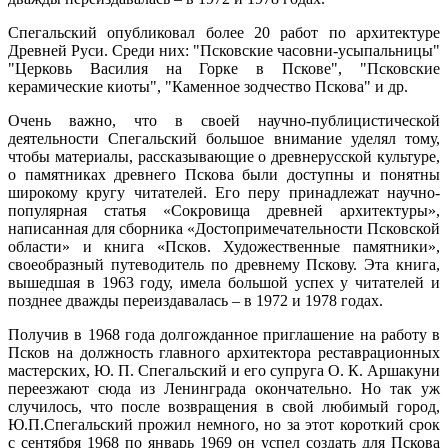
Спегальский опубликовал более 20 работ по архитектуре
Древней Руси. Среди них: "Псковские часовни-усыпальницы"
"Церковь Василия на Горке в Пскове", "Псковские
керамические киоты", "Каменное зодчество Пскова" и др.
Очень важно, что в своей научно-публицистической
деятельности Спегальский большое внимание уделял тому,
чтобы материалы, рассказывающие о древнерусской культуре,
о памятниках древнего Пскова были доступны и понятны
широкому кругу читателей. Его перу принадлежат научно-
популярная статья «Сокровища древней архитектуры»,
написанная для сборника «Достопримечательности Псковской
области» и книга «Псков. Художественные памятники»,
своеобразный путеводитель по древнему Пскову. Эта книга,
вышедшая в 1963 году, имела большой успех у читателей и
позднее дважды переиздавалась – в 1972 и 1978 годах.
Получив в 1968 года долгожданное приглашение на работу в
Псков на должность главного архитектора реставрационных
мастерских, Ю. П. Спегальский и его супруга О. К. Аршакуни
переезжают сюда из Ленинграда окончательно. Но так уж
случилось, что после возвращения в свой любимый город,
Ю.П.Спегальский прожил немного, но за этот короткий срок
с сентября 1968 по январь 1969 он успел создать для Пскова