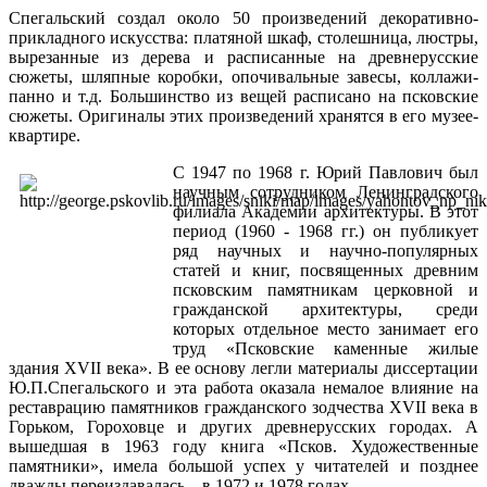
Спегальский создал около 50 произведений декоративно-
прикладного искусства: платяной шкаф, столешница, люстры,
вырезанные из дерева и расписанные на древнерусские
сюжеты, шляпные коробки, опочивальные завесы, коллажи-
панно и т.д. Большинство из вещей расписано на псковские
сюжеты. Оригиналы этих произведений хранятся в его музее-
квартире.
С 1947 по 1968 г. Юрий Павлович был
научным сотрудником Ленинградского
филиала Академии архитектуры. В этот
период (1960 - 1968 гг.) он публикует
ряд научных и научно-популярных
статей и книг, посвященных древним
псковским памятникам церковной и
гражданской архитектуры, среди
которых отдельное место занимает его
труд «Псковские каменные жилые
здания XVII века». В ее основу легли материалы диссертации
Ю.П.Спегальского и эта работа оказала немалое влияние на
реставрацию памятников гражданского зодчества XVII века в
Горьком, Гороховце и других древнерусских городах. А
вышедшая в 1963 году книга «Псков. Художественные
памятники», имела большой успех у читателей и позднее
дважды переиздавалась – в 1972 и 1978 годах.