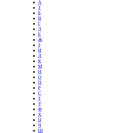
А
T
Б
В
Г
Д
Е
Ж
З
И
Л
К
М
Н
О
П
Р
С
Т
У
Ф
Х
Ц
Ч
Ш