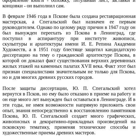
оформление книги - обложку, титульный лист, заставки и
концовки - он выполнил сам.
В феврале 1946 года в Пскове была создана реставрационная
мастерская, а Спегальский был назначен ее первым
руководителем. Однако по целому ряду причин в 1947 году он
был вынужден переехать из Пскова в Ленинград, где
поступил в аспирантуру при институте живописи,
скульптуры и архитектуры имени И. Е. Репина Академии
Художеств, а в 1951 году блестяще защитил кандидатскую
диссертацию на тему о гражданской архитектуре Пскова, в
которой он доказал факт существования верхних деревянных
жилых этажей на каменных палатах XVII века. Факт этот был
признан специалистами значительным не только для Пскова,
но и для многих древних русских городов.
После защиты диссертации, Ю. П. Спегальский хотел
вернутся в Псков, но ему было отказано в приеме на работу и
он еще много лет вынужден был оставаться в Ленинграде. И в
эти годы, не имея возможности напрямую приложить свои
опыт, знания непосредственно к восстановлению памятников
Пскова, Ю. П. Спегальский создает много графических,
живописных и декоративно-прикладных произведений на
псковскую тематику, применяя технические способы и
художественные приемы древних мастеров.