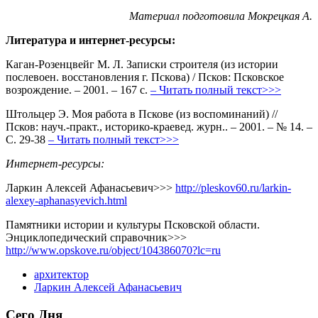
Материал подготовила Мокрецкая А.
Литература и интернет-ресурсы:
Каган-Розенцвейг М. Л. Записки строителя (из истории
послевоен. восстановления г. Пскова) / Псков: Псковское
возрождение. – 2001. – 167 с.
– Читать полный текст>>>
Штольцер Э. Моя работа в Пскове (из воспоминаний) //
Псков: науч.-практ., историко-краевед. журн.. – 2001. – № 14. –
С. 29-38
– Читать полный текст>>>
Интернет-ресурсы:
Ларкин Алексей Афанасьевич>>>
http://pleskov60.ru/larkin-
alexey-aphanasyevich.html
Памятники истории и культуры Псковской области.
Энциклопедический справочник>>>
http://www.opskove.ru/object/104386070?lc=ru
архитектор
Ларкин Алексей Афанасьевич
Сего Дня