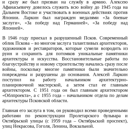
и сразу же был призван на службу в армию. Алексею
Афанасьевичу довелось служить всю войну до 1945 года на
Дальнем Востоке и участвовать в военных действиях против
Японии. Ларкин был награжден медалями «За боевые
заслуги», «За победу над Германией», «За победу над
Японией».
В 1946 году приехал в разрушенный Псков. Современный
облик Пскова – во многом заслуга талантливых архитекторов,
художников и реставраторов, которые сумели возродить из
руин и сохранить для потомков уникальные памятники
архитектуры и искусства. Восстановительные работы по
благоустройству и новому строительству начались сразу после
войны, поскольку многие памятники были значительно
повреждены и разрушены до основания. Алексей Ларкин
поступил на работу начальником архитектурно-
планировочной мастерской, а затем стал ее главным
архитектором. С 1951 года он был главным архитектором
«Облпроекта», а с 1955 года – начальником отдела по делам
архитектуры Псковской области.
Главная его заслуга в том, он руководил всеми проведенными
работами по реконструкции Пролетарского бульвара и
Октябрьской улицы (с 1959 года – Октябрьский проспект),
улиц Некрасова, Гоголя, Ленина, Вокзальной.