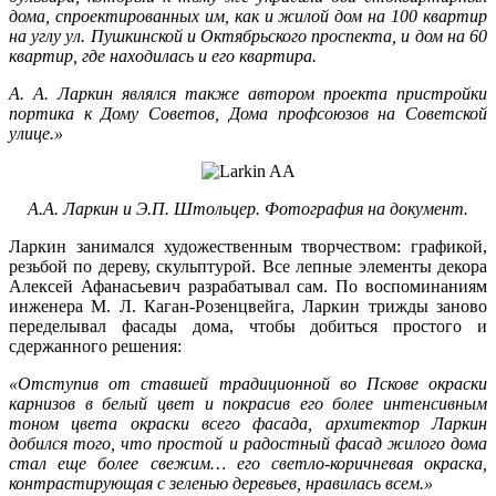
дома, спроектированных им, как и жилой дом на 100 квартир
на углу ул. Пушкинской и Октябрьского проспекта, и дом на 60
квартир, где находилась и его квартира.
А. А. Ларкин являлся также автором проекта пристройки
портика к Дому Советов, Дома профсоюзов на Советской
улице.»
А.А. Ларкин и Э.П. Штольцер. Фотография на документ.
Ларкин занимался художественным творчеством: графикой,
резьбой по дереву, скульптурой. Все лепные элементы декора
Алексей Афанасьевич разрабатывал сам. По воспоминаниям
инженера М. Л. Каган-Розенцвейга, Ларкин трижды заново
переделывал фасады дома, чтобы добиться простого и
сдержанного решения:
«Отступив от ставшей традиционной во Пскове окраски
карнизов в белый цвет и покрасив его более интенсивным
тоном цвета окраски всего фасада, архитектор Ларкин
добился того, что простой и радостный фасад жилого дома
стал еще более свежим… его светло-коричневая окраска,
контрастирующая с зеленью деревьев, нравилась всем.»