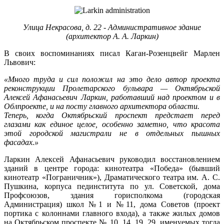
Улица Некрасова, д. 22 - Административное здание
(архитектор А. А. Ларкин)
В своих воспоминаниях писал Каган-Розенцвейг Марлен
Львович:
«Много труда и сил положил на это дело автор проекта
реконструкции Пролетарского бульвара — Октябрьской
Алексей Афанасьевич Ларкин, работавший над проектом и в
Облпроекте, и на посту главного архитектора области.
Теперь, когда Октябрьский проспект предстает перед
глазами как единое целое, особенно заметно, что красота
этой городской магистрали не в отдельных пышных
фасадах.»
Ларкин Алексей Афанасьевич руководил восстановлением
зданий в центре города: кинотеатра «Победа» (бывший
кинотеатр «Пограничник»), Драматического театра им. А. С.
Пушкина, корпуса пединститута по ул. Советской, дома
Профсоюзов, здания горисполкома (городская
Администрация) школ №1 и №11, дома Советов (проект
портика с колоннами главного входа), а также жилых домов
на Октябрьском проспекте № 10, 14, 19, 29, именуемых тогда