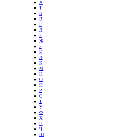
А
T
Б
В
Г
Д
Е
Ж
З
И
Л
К
М
Н
О
П
Р
С
Т
У
Ф
Х
Ц
Ч
Ш