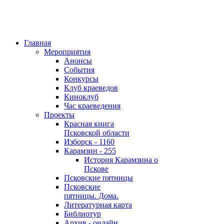
Главная
Мероприятия
Анонсы
События
Конкурсы
Клуб краеведов
Киноклуб
Час краеведения
Проекты
Красная книга
Псковской области
Изборск - 1160
Карамзин - 255
История Карамзина о
Пскове
Псковские пятницы
Псковские
пятницы. Дома.
Литературная карта
Библиотур
Архив - онлайн