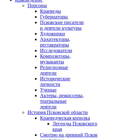
Персоны
Краеведы
Губернаторы
Псковские писатели
и деятели культуры
Художники
Архитекторы,
реставраторы
Исследователи
Композиторы,
музыканты
Религиозные
деятели
Исторические
личности
Ученые
Актеры, режиссеры,
театральные
деятели
История Псковской области
Краеведческая копилка
Легенды Псковского
края
Смотрю на древний Псков