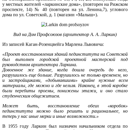
у местных жителей «ларкинские дома», (повторен на Рижском
проспекте, 14) № 40 (повторен на ул. Ленина,7), углового
дома по ул. Советской, д. 1 (магазин «Малыш»).
Вид на Дом Профсоюзов (архитектор А. А. Ларкин)
Из записей Каган-Розенцвейга Марлена Львовича:
«Проект восстановления зданий пединститута на Советской
был выполнен городской проектной мастерской под
руководством архитектора Ларкина.
Довоенное же здание, когда дошла очередь до него,
разрушилось еще больше. Разрушилось не только временем, но
и застройщиками, «добывавшими» крайне нужные всем
материалы, где можно и где нельзя. Наконец, в этой коробке
были перебиты проемы, понижены этажи, и оно стало
студенческим общежитием.
Может быть, восстановление обеих «коробок»
пединститута можно было решить и рациональнее, но
теперь у нас иные мерки и иные возможности.»
В 1955 году Ларкин был назначен начальником отдела по