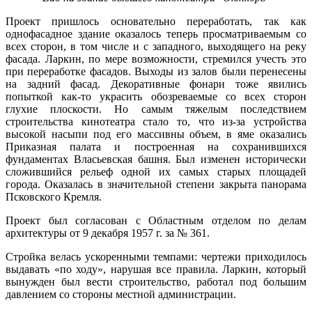
Проект пришлось основательно переработать, так как
однофасадное здание оказалось теперь просматриваемым со
всех сторон, в том числе и с западного, выходящего на реку
фасада. Ларкин, по мере возможности, стремился учесть это
при переработке фасадов. Выходы из залов были перенесены
на задний фасад. Декоративные фонари тоже явились
попыткой как-то украсить обозреваемые со всех сторон
глухие плоскости. Но самым тяжелым последствием
строительства кинотеатра стало то, что из-за устройства
высокой насыпи под его массивны объем, в яме оказались
Приказная палата и построенная на сохранившихся
фундаментах Власьевская башня. Был изменен исторически
сложившийся рельеф одной их самых старых площадей
города. Оказалась в значительной степени закрыта панорама
Псковского Кремля.
Проект был согласован с Областным отделом по делам
архитектуры от 9 декабря 1957 г. за № 361.
Стройка велась ускоренными темпами: чертежи приходилось
выдавать «по ходу», нарушая все правила. Ларкин, который
вынужден был вести строительство, работал под большим
давлением со стороны местной администрации.