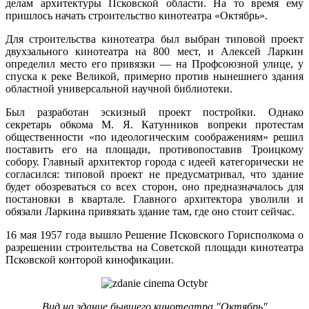
делам архитектуры Псковской области. На то время ему
пришлось начать строительство кинотеатра «Октябрь».
Для строительства кинотеатра был выбран типовой проект
двухзального кинотеатра на 800 мест, и Алексей Ларкин
определил место его привязки — на Профсоюзной улице, у
спуска к реке Великой, примерно против нынешнего здания
областной универсальной научной библиотеки.
Был разработан эскизный проект постройки. Однако
секретарь обкома М. Я. Катунников вопреки протестам
общественности «по идеологическим соображениям» решил
поставить его на площади, противопоставив Троицкому
собору. Главный архитектор города с идеей категорически не
согласился: типовой проект не предусматривал, что здание
будет обозреваться со всех сторон, оно предназначалось для
постановки в квартале. Главного архитектора уволили и
обязали Ларкина привязать здание там, где оно стоит сейчас.
16 мая 1957 года вышло Решение Псковского Горисполкома о
разрешении строительства на Советской площади кинотеатра
Псковской конторой кинофикации.
Вид на здание бывшего кинотеатра "Октябрь"