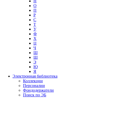
Н
О
П
Р
С
Т
У
Ф
Х
Ц
Ч
Ш
Щ
Э
Ю
Я
Электронная библиотека
Коллекции
Персоналии
Фондодержатели
Поиск по ЭБ