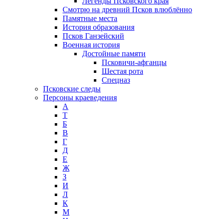
Легенды Псковского края
Смотрю на древний Псков влюблённо
Памятные места
История образования
Псков Ганзейский
Военная история
Достойные памяти
Псковичи-афганцы
Шестая рота
Спецназ
Псковские следы
Персоны краеведения
А
T
Б
В
Г
Д
Е
Ж
З
И
Л
К
М