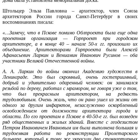
дома была установлена мемориальная доска.
Штольцер Эльза Павловна – архитектор, член Союза
архитекторов России города Санкт-Петербург в своих
воспоминаниях писала:
«…Замечу, что в Пскове помимо Облпроекта была еще одна
проектная организация — Горпроект при городском
архитекторе, а в конце 40 – начале 50-х гг. произошло их
объединение. Архитекторами Горпроекта были Алексей
Афанасьевич Ларкин и Вениамин Иванович Русинов — оба
участники Великой Отечественной войны.
А. А. Ларкин до войны окончил Академию художеств в
Ленинграде. Это был скромный, очень гостеприимный,
добрый и удивительно одаренный человек: он занимался
резьбой по дереву, работал с мрамором, не говоря уже о том,
что был прекрасным архитектором, на редкость
трудолюбивым. Очень жаль, что он рано ушел из жизни от
одного за другим инфарктов, незаслуженно оскорбленный
освобождением от должности архитектора города и
области. По его проектам в Пскове в 40-50-е гг. был возведен
ряд общественных и жилых зданий. Вместе с геодезистом
Петром Ивановичем Ивановым им была выполнена большая и
трудоемкая работа по реконструкции Пролетарского
бульвара, который к тому же украсили два стоквартирных