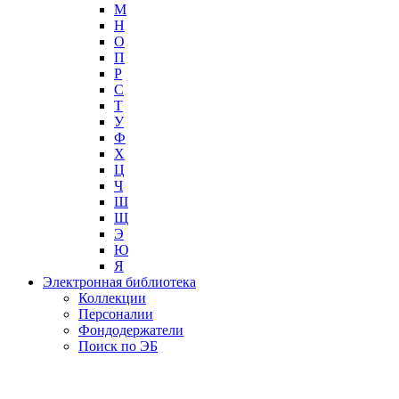
М
Н
О
П
Р
С
Т
У
Ф
Х
Ц
Ч
Ш
Щ
Э
Ю
Я
Электронная библиотека
Коллекции
Персоналии
Фондодержатели
Поиск по ЭБ