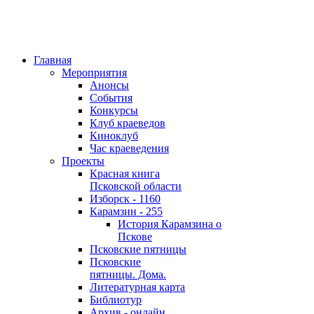
Главная
Мероприятия
Анонсы
События
Конкурсы
Клуб краеведов
Киноклуб
Час краеведения
Проекты
Красная книга
Псковской области
Изборск - 1160
Карамзин - 255
История Карамзина о
Пскове
Псковские пятницы
Псковские
пятницы. Дома.
Литературная карта
Библиотур
Архив - онлайн