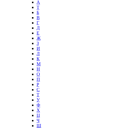
А
T
Б
В
Г
Д
Е
Ж
З
И
Л
К
М
Н
О
П
Р
С
Т
У
Ф
Х
Ц
Ч
Ш