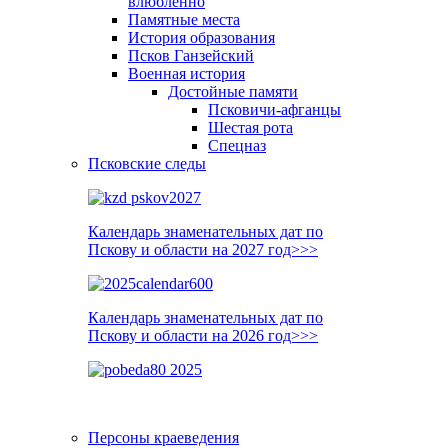
влюблённо
Памятные места
История образования
Псков Ганзейский
Военная история
Достойные памяти
Псковичи-афганцы
Шестая рота
Спецназ
Псковские следы
Календарь знаменательных дат по
Пскову и области на 2027 год>>>
Календарь знаменательных дат по
Пскову и области на 2026 год>>>
Персоны краеведения