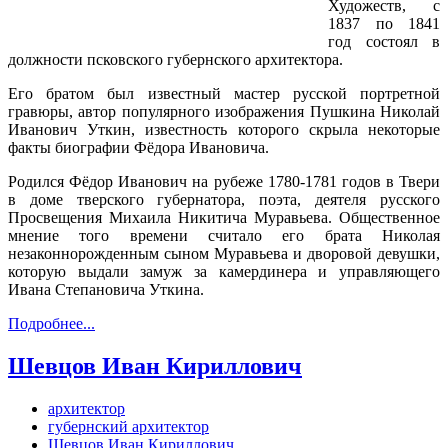
Художеств, с
1837 по 1841
год состоял в
должности псковского губернского архитектора.
Его братом был известный мастер русской портретной
гравюры, автор популярного изображения Пушкина Николай
Иванович Уткин, известность которого скрыла некоторые
факты биографии Фёдора Ивановича.
Родился Фёдор Иванович на рубеже 1780-1781 годов в Твери
в доме тверского губернатора, поэта, деятеля русского
Просвещения Михаила Никитича Муравьева. Общественное
мнение того времени считало его брата Николая
незаконнорожденным сыном Муравьева и дворовой девушки,
которую выдали замуж за камердинера и управляющего
Ивана Степановича Уткина.
Подробнее...
Шевцов Иван Кириллович
архитектор
губернский архитектор
Шевцов Иван Кириллович