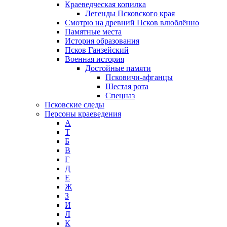
Краеведческая копилка
Легенды Псковского края
Смотрю на древний Псков влюблённо
Памятные места
История образования
Псков Ганзейский
Военная история
Достойные памяти
Псковичи-афганцы
Шестая рота
Спецназ
Псковские следы
Персоны краеведения
А
T
Б
В
Г
Д
Е
Ж
З
И
Л
К