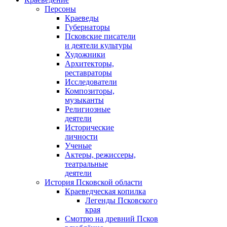
Персоны
Краеведы
Губернаторы
Псковские писатели
и деятели культуры
Художники
Архитекторы,
реставраторы
Исследователи
Композиторы,
музыканты
Религиозные
деятели
Исторические
личности
Ученые
Актеры, режиссеры,
театральные
деятели
История Псковской области
Краеведческая копилка
Легенды Псковского
края
Смотрю на древний Псков