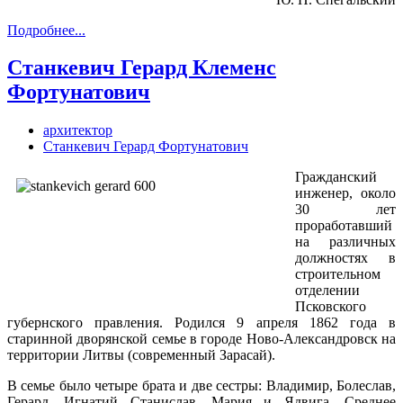
Подробнее...
Станкевич Герард Клеменс
Фортунатович
архитектор
Станкевич Герард Фортунатович
Гражданский
инженер, около
30 лет
проработавший
на различных
должностях в
строительном
отделении
Псковского
губернского правления. Родился 9 апреля 1862 года в
старинной дворянской семье в городе Ново-Александровск на
территории Литвы (современный Зарасай).
В семье было четыре брата и две сестры: Владимир, Болеслав,
Герард, Игнатий Станислав, Мария и Ядвига. Среднее