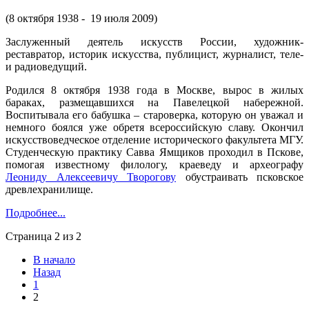
(8 октября 1938 - 19 июля 2009)
Заслуженный деятель искусств России, художник-
реставратор, историк искусства, публицист, журналист, теле-
и радиоведущий.
Родился 8 октября 1938 года в Москве, вырос в жилых
бараках, размещавшихся на Павелецкой набережной.
Воспитывала его бабушка – староверка, которую он уважал и
немного боялся уже обретя всероссийскую славу. Окончил
искусствоведческое отделение исторического факультета МГУ.
Студенческую практику Савва Ямщиков проходил в Пскове,
помогая известному филологу, краеведу и археографу
Леониду Алексеевичу Творогову
обустраивать псковское
древлехранилище.
Подробнее...
Страница 2 из 2
В начало
Назад
1
2