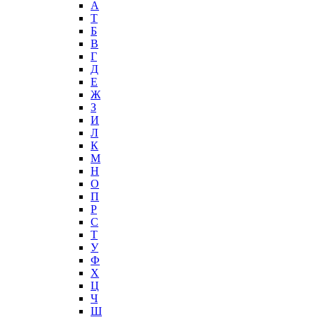
А
T
Б
В
Г
Д
Е
Ж
З
И
Л
К
М
Н
О
П
Р
С
Т
У
Ф
Х
Ц
Ч
Ш