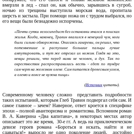
вмерзли в лед - спал он, как обычно, зарывшись в сугроб,
ночью из трещины выступила морская вода, пропитала
шерсть и застыла. При помощи ножа он с трудом выбрался, но
его вещи были безнадежно испорчены.
«Почти сутки велосипедист без остановки мчался в поисках
жилья. Когда, наконец, Травин ввалился в ненецкий чум, ноги
были сильно обморожены. Опасаясь гангрены, он решил, что
потемневшие и распухшие большие пальцы лучше
ампутировать, и тут же отрезал их ножом. Глядя на это,
ненцы решили, что перед ними не человек, а дух. Так по
окрестностям распространилась весть - едет по тундре
сам черт на железном олене. Сам питается древесным углем,
а оленю и вовсе не нужна пища»
(
Источник
цитаты).
Современному человеку сложно представить подробности
таких испытаний, которым Глеб Травин подвергал себя сам. И
самое главное – зачем? Наверное, ответ кроется в специфике
эпохи – полной авантюризма и романтизма. Вспомним роман
В. А. Каверина «Два капитана», в некоторых местах автор
описывает это же время, 30-е гг. А ведь на приключенческом
девизе героев романа «Бороться и искать, найти и не
сдаваться!» выросло не одно поколение людей, достойно