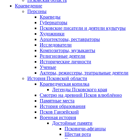
Псковская область
Краеведение
Персоны
Краеведы
Губернаторы
Псковские писатели и деятели культуры
Художники
Архитекторы, реставраторы
Исследователи
Композиторы, музыканты
Религиозные деятели
Исторические личности
Ученые
Актеры, режиссеры, театральные деятели
История Псковской области
Краеведческая копилка
Легенды Псковского края
Смотрю на древний Псков влюблённо
Памятные места
История образования
Псков Ганзейский
Военная история
Достойные памяти
Псковичи-афганцы
Шестая рота