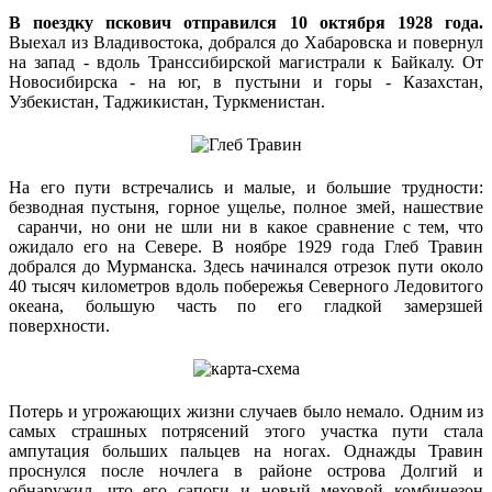
В поездку пскович отправился 10 октября 1928 года.
Выехал из Владивостока, добрался до Хабаровска и повернул
на запад - вдоль Транссибирской магистрали к Байкалу. От
Новосибирска - на юг, в пустыни и горы - Казахстан,
Узбекистан, Таджикистан, Туркменистан.
На его пути встречались и малые, и большие трудности:
безводная пустыня, горное ущелье, полное змей, нашествие
саранчи, но они не шли ни в какое сравнение с тем, что
ожидало его на Севере. В ноябре 1929 года Глеб Травин
добрался до Мурманска. Здесь начинался отрезок пути около
40 тысяч километров вдоль побережья Северного Ледовитого
океана, большую часть по его гладкой замерзшей
поверхности.
Потерь и угрожающих жизни случаев было немало. Одним из
самых страшных потрясений этого участка пути стала
ампутация больших пальцев на ногах. Однажды Травин
проснулся после ночлега в районе острова Долгий и
обнаружил, что его сапоги и новый меховой комбинезон