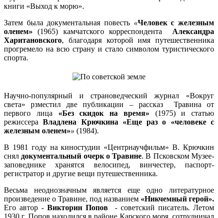
книги «Выход к морю».
Затем была документальная повесть
«
Человек с железным
оленем»
(1965) камчатского корреспондента
Александра
Харитановского
, благодаря которой имя путешественника
прогремело на всю страну и стало символом туристического
спорта.
Научно-популярный и страноведческий журнал «Вокруг
света» рзместил две публикации – рассказ Травина от
первого лица
«Без скидок на время»
(1975) и статью
режиссера
Владлена Крючкина
«Еще раз о «человеке с
железным оленем»
»
(1984).
В 1981 году на киностудии «Центрнаучфильм» В. Крючкин
снял
документальный очерк о Травине
. В Псковском Музее-
заповеднике хранятся велосипед, винчестер, паспорт-
регистратор и другие вещи путешественника.
Весьма неоднозначным является еще одно литературное
произведение о Травине, под названием
«Никчемный герой».
Его автор -
Викторин Попов
- советский писатель. Летом
1930 г. Попов находился в районе Карского моря, сотрудничал