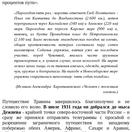
процентов пути».
«Пароходом пять раз, - коротко отвечает Глеб Леонтьевич. -
Плыл от Камчатки до Владивостока (2.600 км.), затем
переправился через Каспийское (340 км) и Азовское (220 км)
моря. Пароходом же пересек Карское море (900 км) и,
наконец, из бухты Провидения плыл до Петропавловска
(2.100 км). Было несколько эпизодических поездок на оленях,
общая протяженность которых составила пару сотен
километров. Собачья упряжка, взятая уже на последнем
участке, перед Чукоткой, явилась чисто грузовым
транспортом и, в лучшем случае, везла велосипед. На нарте
лежал запас пищи, если таковая имелась, одежда, нартовый
чум, оружие и боеприпасы. На выходе в Новосибирское море
упряжка сократилась наполовину: пять собак погибли».
(Из книги
Александра Харитановского «Человек с железным
оленем»)
Путешествие Травина завершилось благополучно и не
сломило его волю.
В июле 1931 года он добрался до мыса
Дежнева
- крайней точки северо-восточной части России – и
сразу же принялся отправлять телеграммы с просьбой о
разрешении заграничного путешествия по западному
побережью обеих Америк, Африке, Сахаре и Аравии,