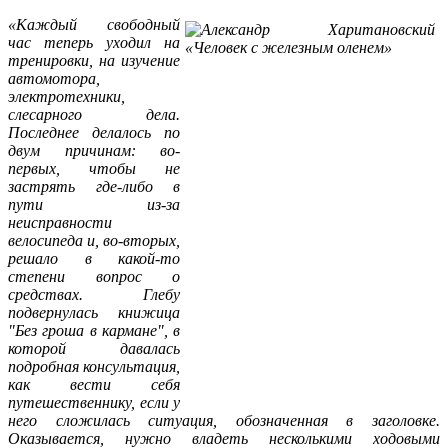
«
Каждый свободный
час теперь уходил на
тренировки, на изучение
автомотора,
электротехники,
слесарного дела.
Последнее делалось по
двум причинам: во-
первых, чтобы не
застрять где-либо в
пути из-за
неисправности
велосипеда и, во-вторых,
решало в какой-то
степени вопрос о
средствах. Глебу
подвернулась книжица
"Без гроша в кармане", в
которой давалась
подробная консультация,
как вести себя
путешественнику, если у
него сложилась ситуация, обозначенная в заголовке.
Оказывается, нужно владеть несколькими ходовыми