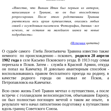
«Известно, что Вивиан Итин был первым из авторов,
написавшим о Травине, но он был впоследствии
репрессирован. После этого родственники Травина
уничтожили весь архив путешествия, опасаясь любых
связей с осужденным писателем. Фотографии, дневник - все
исчезло, не оставив ни малейшего шанса на новые
подробности»
(
Источник
цитаты)
О судьбе самого Глеба Леонтьевича Травина известно также
немного: по происхождению – пскович,
родился 28 апреля
1902 года
в селе Касьево Псковского уезда. В 1913 году семья
переехала в Псков. Затем - служба в Красной Армии, откуда
он попал на Камчатку. И довольно авантюрным способом -
воспользовавшись правом бесплатного проезда на родину, в
качестве родного города он назвал не Псков, а
Петропавловск-на-Камчатке.
Всю свою жизнь Глеб Травин мечтал о путешествии, а после
встречи с голландским велосипедистом, объехавшим Европу,
он был полностью поглощен мечтой о таком же опыте, в
результате чего начал пятилетнюю подготовку к путешествию
вдоль границ Советского Союза.