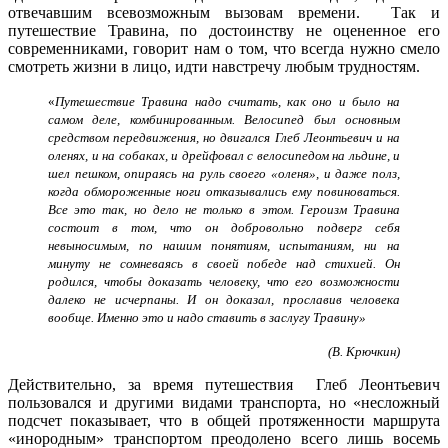
отвечавшим всевозможным вызовам времени. Так и
путешествие Травина, по достоинству не оцененное его
современниками, говорит нам о том, что всегда нужно смело
смотреть жизни в лицо, идти навстречу любым трудностям.
«
Путешествие Травина надо считать, как оно и было на
самом деле, комбинированным. Велосипед был основным
средством передвижения, но двигался Глеб Леонтьевич и на
оленях, и на собаках, и дрейфовал с велосипедом на льдине, и
шел пешком, опираясь на руль своего «оленя», и даже полз,
когда обмороженные ноги отказывались ему повиноваться.
Все это так, но дело не только в этом. Героизм Травина
состоит в том, что он добровольно подверг себя
невыносимым, по нашим понятиям, испытаниям, ни на
минуту не сомневаясь в своей победе над стихией. Он
родился, чтобы доказать человеку, что его возможности
далеко не исчерпаны. И он доказал, прославив человека
вообще. Именно это и надо ставить в заслугу Травину»
(В. Крючкин)
Действительно, за время путешествия Глеб Леонтьевич
пользовался и другими видами транспорта, но «несложный
подсчет показывает, что в общей протяженности маршрута
«инородным» транспортом преодолено всего лишь восемь