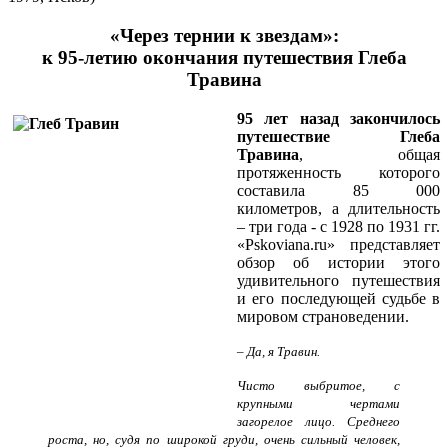
«Через тернии к звездам»:
к 95-летию окончания путешествия Глеба
Травина
95 лет назад закончилось
путешествие Глеба
Травина
, общая
протяженность которого
составила 85 000
километров, а длительность
– три года - с 1928 по 1931 гг.
«Pskoviana.ru» представляет
обзор об истории этого
удивительного путешествия
и его последующей судьбе в
мировом страноведении.
– Да, я Травин.
Чисто выбритое, с
крупными чертами
загорелое лицо. Среднего
роста, но, судя по широкой груди, очень сильный человек,