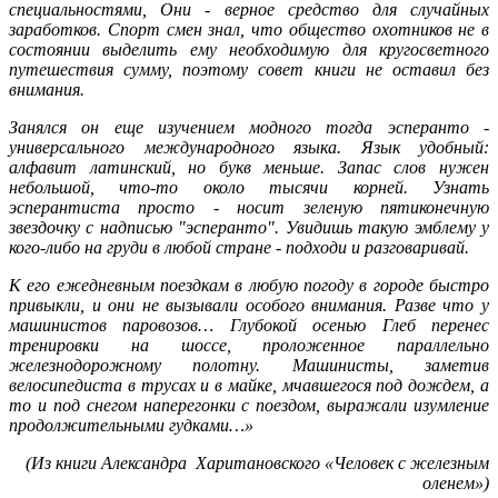
специальностями, Они - верное средство для случайных
заработков. Спорт смен знал, что общество охотников не в
состоянии выделить ему необходимую для кругосветного
путешествия сумму, поэтому совет книги не оставил без
внимания.
Занялся он еще изучением модного тогда эсперанто -
универсального международного языка. Язык удобный:
алфавит латинский, но букв меньше. Запас слов нужен
небольшой, что-то около тысячи корней. Узнать
эсперантиста просто - носит зеленую пятиконечную
звездочку с надписью "эсперанто". Увидишь такую эмблему у
кого-либо на груди в любой стране - подходи и разговаривай.
К его ежедневным поездкам в любую погоду в городе быстро
привыкли, и они не вызывали особого внимания. Разве что у
машинистов паровозов… Глубокой осенью Глеб перенес
тренировки на шоссе, проложенное параллельно
железнодорожному полотну. Машинисты, заметив
велосипедиста в трусах и в майке, мчавшегося под дождем, а
то и под снегом наперегонки с поездом, выражали изумление
продолжительными гудками…»
(Из книги
Александра Харитановского «Человек с железным
оленем»)