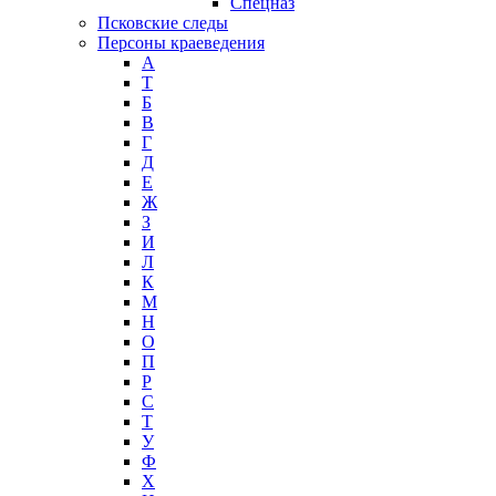
Спецназ
Псковские следы
Персоны краеведения
А
T
Б
В
Г
Д
Е
Ж
З
И
Л
К
М
Н
О
П
Р
С
Т
У
Ф
Х