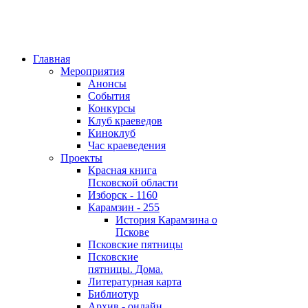
Главная
Мероприятия
Анонсы
События
Конкурсы
Клуб краеведов
Киноклуб
Час краеведения
Проекты
Красная книга
Псковской области
Изборск - 1160
Карамзин - 255
История Карамзина о
Пскове
Псковские пятницы
Псковские
пятницы. Дома.
Литературная карта
Библиотур
Архив - онлайн