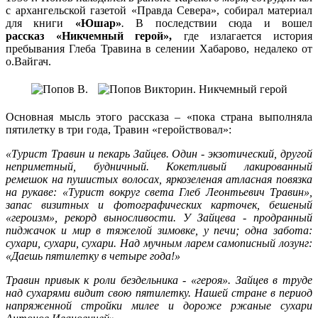
с архангельской газетой «Правда Севера», собирал материал
для книги
«Юшар»
.
В последствии сюда и вошел
рассказ «Никчемный герой»,
где излагается история
пребывания Глеба Травина в селении Хабарово, недалеко от
о.Вайгач.
Основная мысль этого рассказа – «пока страна выполняла
пятилетку в три года, Травин «геройствовал»:
«Турист Травин и пекарь Зайцев. Один - экзотический, другой
неприметный, будничный. Кокетливый лакированный
ремешок на пушистых волосах, яркозеленая атласная повязка
на рукаве: «Турист вокруг света Глеб Леонтьевич Травин»,
запас визитных и фотографических карточек, бешеный
«героизм», рекорд выносливости. У Зайцева - продранный
пиджачок и мир в тяжелой зимовке, у печи; одна забота:
сухари, сухари, сухари. Над мучным ларем самописный лозунг:
«Даешь пятилетку в четыре года!»
Травин привык к роли бездельника - «героя». Зайцев в труде
над сухарями видит свою пятилетку. Нашей стране в период
напряженной стройки милее и дороже ржаные сухари