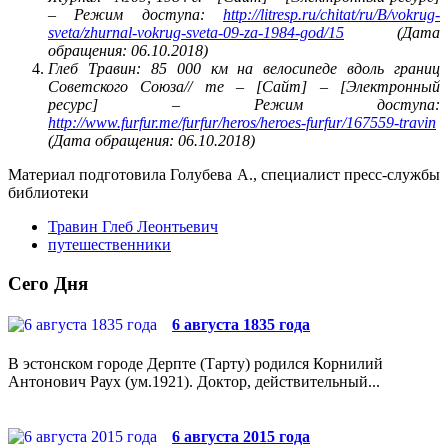
– Режим доступа:
http://litresp.ru/chitat/ru/В/vokrug-
sveta/zhurnal-vokrug-sveta-09-za-1984-god/15
(Дата
обращения: 06.10.2018)
Глеб Травин: 85 000 км на велосипеде вдоль границ
Советского Союза//
me – [Сайт] – [Электронный
ресурс] – Режим доступа:
http://www.furfur.me/furfur/heros/heroes-furfur/167559-travin
(Дата обращения: 06.10.2018)
Материал подготовила Голубева А., специалист пресс-службы
библиотеки
Травин Глеб Леонтьевич
путешественники
Сего Дня
6 августа 1835 года
В эстонском городе Дерпте (Тарту) родился Корнилий
Антонович Раух (ум.1921). Доктор, действительный...
6 августа 2015 года