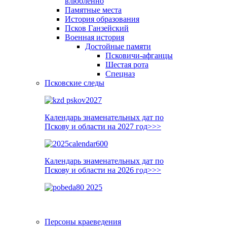
влюблённо
Памятные места
История образования
Псков Ганзейский
Военная история
Достойные памяти
Псковичи-афганцы
Шестая рота
Спецназ
Псковские следы
Календарь знаменательных дат по
Пскову и области на 2027 год>>>
Календарь знаменательных дат по
Пскову и области на 2026 год>>>
Персоны краеведения