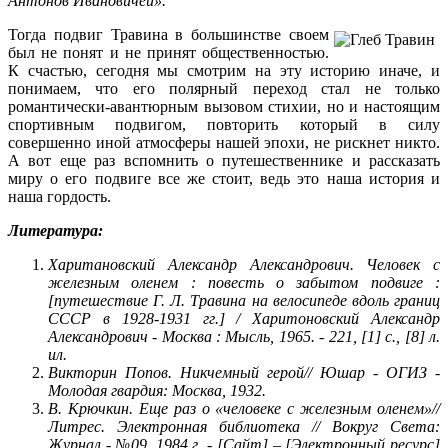
Антонов Ивановичей».
Тогда подвиг Травина в большинстве своем
был не понят и не принят общественностью.
К счастью, сегодня мы смотрим на эту историю иначе, и
понимаем, что его полярный переход стал не только
романтически-авантюрным вызовом стихии, но и настоящим
спортивным подвигом, повторить который в силу
совершенно иной атмосферы нашей эпохи, не рискнет никто.
А вот еще раз вспомнить о путешественнике и рассказать
миру о его подвиге все же стоит, ведь это наша история и
наша гордость.
Литература:
Харитановский Александр Александрович.
Человек с
железным оленем : повесть о забытом подвиге :
[путешествие Г. Л. Травина на велосипеде вдоль границ
СССР в 1928-1931 гг.] / Харитоновский Александр
Александрович - Москва : Мысль, 1965. - 221, [1] с., [8] л.
ил.
Викторин Попов. Никчемный герой// Ю
шар -
ОГИЗ -
Молодая гвардия: Москва, 1932.
В. Крючкин.
Еще раз о «человеке с железным оленем»//
Литрес. Электронная библиотека // Вокруг Света:
Журнал - №09, 1984 г. -
[Сайт] – [Электронный ресурс]