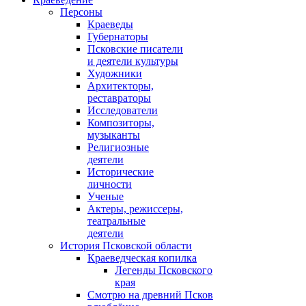
Персоны
Краеведы
Губернаторы
Псковские писатели
и деятели культуры
Художники
Архитекторы,
реставраторы
Исследователи
Композиторы,
музыканты
Религиозные
деятели
Исторические
личности
Ученые
Актеры, режиссеры,
театральные
деятели
История Псковской области
Краеведческая копилка
Легенды Псковского
края
Смотрю на древний Псков