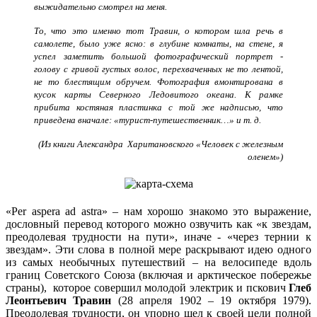
выжидательно смотрел на меня.
То, что это именно тот Травин, о котором шла речь в
самолете, было уже ясно: в глубине комнаты, на стене, я
успел заметить большой фотографический портрет -
голову с гривой густых волос, перехваченных не то лентой,
не то блестящим обручем. Фотография вмонтирована в
кусок карты Северного Ледовитого океана. К рамке
прибита костяная пластинка с той же надписью, что
приведена вначале: «турист-путешественник…» и т. д.
(Из книги
Александра Харитановского «Человек с железным
оленем»)
«Per aspera ad astra» – нам хорошо знакомо это выражение,
дословный перевод которого можно озвучить как «к звездам,
преодолевая трудности на пути», иначе - «через тернии к
звездам». Эти слова в полной мере раскрывают идею одного
из самых необычных путешествий – на велосипеде вдоль
границ Советского Союза (включая и арктическое побережье
страны), которое совершил молодой электрик и пскович
Глеб
Леонтьевич Травин
(28 апреля 1902 – 19 октября 1979).
Преодолевая трудности, он упорно шел к своей цели полной