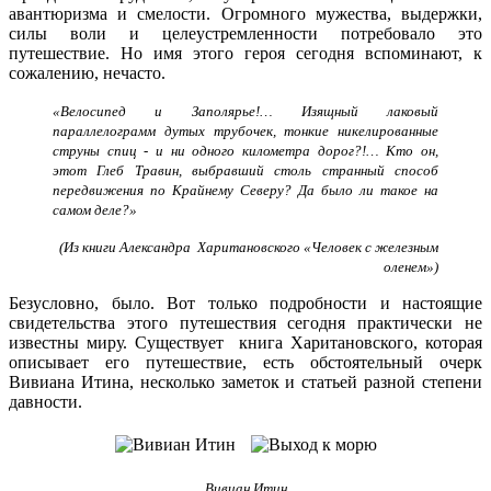
авантюризма и смелости. Огромного мужества, выдержки,
силы воли и целеустремленности потребовало это
путешествие. Но имя этого героя сегодня вспоминают, к
сожалению, нечасто.
«Велосипед и Заполярье!… Изящный лаковый
параллелограмм дутых трубочек, тонкие никелированные
струны спиц - и ни одного километра дорог?!… Кто он,
этот Глеб Травин, выбравший столь странный способ
передвижения по Крайнему Северу? Да было ли такое на
самом деле?»
(Из книги
Александра Харитановского «Человек с железным
оленем»)
Безусловно, было. Вот только подробности и настоящие
свидетельства этого путешествия сегодня практически не
известны миру. Существует книга Харитановского, которая
описывает его путешествие, есть обстоятельный очерк
Вивиана Итина, несколько заметок и статьей разной степени
давности.
Вивиан Итин