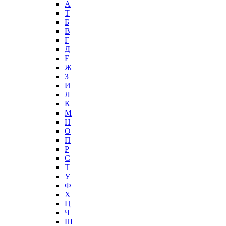
А
T
Б
В
Г
Д
Е
Ж
З
И
Л
К
М
Н
О
П
Р
С
Т
У
Ф
Х
Ц
Ч
Ш