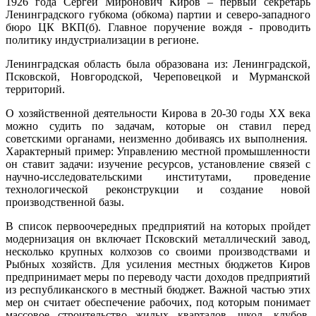
1926 года Сергей Миронович Киров – первый секретарь
Ленинградского губкома (обкома) партии и северо-западного
бюро ЦК ВКП(б). Главное поручение вождя - проводить
политику индустриализации в регионе.
Ленинградская область была образована из: Ленинградской,
Псковской, Новгородской, Череповецкой и Мурманской
территорий.
О хозяйственной деятельности Кирова в 20-30 годы XX века
можно судить по задачам, которые он ставил перед
советскими органами, неизменно добиваясь их выполнения.
Характерный пример: Управлению местной промышленности
он ставит задачи: изучение ресурсов, установление связей с
научно-исследовательскими институтами, проведение
технологической реконструкции и создание новой
производственной базы.
В список первоочередных предприятий на которых пройдет
модернизация он включает Псковский металлический завод,
несколько крупных колхозов со своими производствами и
Рыбных хозяйств. Для усиления местных бюджетов Киров
предпринимает меры по переводу части доходов предприятий
из республиканского в местный бюджет. Важной частью этих
мер он считает обеспечение рабочих, под которым понимает
массовое строительство жилых кварталов, школ, клубов,