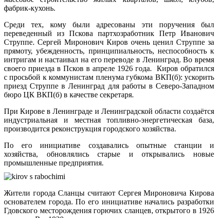
фабрик-кухонь.
Среди тех, кому были адресованы эти поручения был
переведенный из Пскова партхозработник Петр Иванович
Струппе. Сергей Миронович Киров очень ценил Струппе за
прямоту, убежденность, принципиальность, неспособность к
интригам и настаивал на его переводе в Ленинград. Во время
своего приезда в Псков в апреле 1926 года. Киров обратился
с просьбой к коммунистам пленума губкома ВКП(б): ускорить
приезд Струппе в Ленинград для работы в Северо-Западном
бюро ЦК ВКП(б) в качестве секретаря.
При Кирове в Ленинграде и Ленинградской области создаётся
индустриальная и местная топливно-энергетическая база,
производится реконструкция городского хозяйства.
По его инициативе создавались опытные станции и
хозяйства, обновлялись старые и открывались новые
промышленные предприятия.
Жители города Сланцы считают Сергея Мироновича Кирова
основателем города. По его инициативе начались разработки
Гдовского месторождения горючих сланцев, открытого в 1926