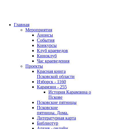
Главная
Мероприятия
Анонсы
События
Конкурсы
Клуб краеведов
Киноклуб
Час краеведения
Проекты
Красная книга
Псковской области
Изборск - 1160
Карамзин - 255
История Карамзина о
Пскове
Псковские пятницы
Псковские
пятницы. Дома.
Литературная карта
Библиотур
Архив - онлайн