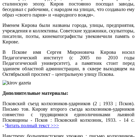
сталинскую эпоху. Киров постоянно посещал заводы,
беседовал с рабочими, с народом на улицах, что создавало ему
образ «своего парня» и «народного вождя».
Именем Кирова были названы города, улицы, предприятия,
учреждения и коллективы. Советские художники, скульпторы,
писатели, поэты, кинематографисты увековечили память о
Кирове.
В Пскове имя Сергея Мироновича Кирова носил
Педагогический институт (с 2005 по 2010 годы
Педагогический университет), а памятник стоит перед
зданием областной администрации, в сквере выходящем на
Октябрьский проспект – центральную улицу Пскова.
Дополнительные материалы:
Псковский съезд колхозников-ударников (2 ; 1933 ; Псков).
Письмо тов. Кирову второго съезда колхозников-ударников
совместно с трудящимися единоличниками льняной
Псковщины - Псков : Псковский колхозник, 1933. - 14 с.
-
Читать полный текст >>>
Навстречу большевистскому урожаю : письмо колхозников-