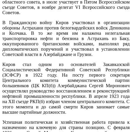
областного совета, в июле участвует в Пятом Всероссийском
съезде Советов, в ноябре делегат VI Всероссийского съезда
Советов.
В Гражданскую войну Киров участвовал в организации
обороны Астрахани против белогвардейских войск Деникина
и Колчака. В то же время им налажена нелегальная
транспортировка нефти и бензина в Астрахань из Баку,
оккупированного британскими войсками, выполнял ряд
дипломатических поручений и участвовал в установлении
Советской власти в Азербайджане и Грузии.
Киров стал одним из основателей Закавказской
Социалистической Федеративной Советской Республики
(ЗСФСР) в 1922 году. На посту первого секретаря
Центрального комитета коммунистической партии
большевиков (ЦК КП(б)) Азербайджана Сергей Миронович
осуществлял руководство восстановлением и реконструкцией
нефтяной промышленности республики. В апреле 1923 года
на XII съезде РКП(б) избран членом центрального комитета. С
этого момента и до самой смерти Киров занимает самые
высшие партийные должности.
Успешная политическая и хозяйственная работа привела к
назначению на ключевую для страны позицию. С февраля