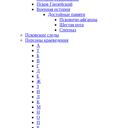
Псков Ганзейский
Военная история
Достойные памяти
Псковичи-афганцы
Шестая рота
Спецназ
Псковские следы
Персоны краеведения
А
T
Б
В
Г
Д
Е
Ж
З
И
Л
К
М
Н
О
П
Р