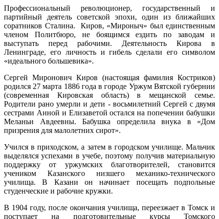
Профессиональный революционер, государственный и
партийный деятель советской эпохи, один из ближайших
соратников Сталина. Киров, «Мироныч» был единственным
членом Политбюро, не боящимся ездить по заводам и
выступать перед рабочими. Деятельность Кирова в
Ленинграде, его личность и гибель сделали его символом
«идеального большевика».
Сергей Миронович Киров (настоящая фамилия Костриков)
родился 27 марта 1886 года в городе Уржум Вятской губернии
(современная Кировская область) в мещанской семье.
Родители рано умерли и дети - восьмилетний Сергей с двумя
сестрами Анной и Елизаветой остался на попечении бабушки
Меланьи Авдеевны. Бабушка определила внука в «Дом
призрения для малолетних сирот».
Учился в приходском, а затем в городском училище. Мальчик
выделялся успехами в учебе, поэтому получив материальную
поддержку от уржумских благотворителей, становится
учеником Казанского низшего механико-технического
училища. В Казани он начинает посещать подпольные
студенческие и рабочие кружки.
В 1904 году, после окончания училища, переезжает в Томск и
поступает на подготовительные курсы Томского