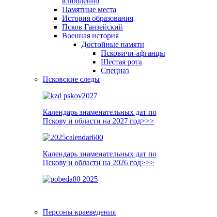
влюблённо
Памятные места
История образования
Псков Ганзейский
Военная история
Достойные памяти
Псковичи-афганцы
Шестая рота
Спецназ
Псковские следы
Календарь знаменательных дат по
Пскову и области на 2027 год>>>
Календарь знаменательных дат по
Пскову и области на 2026 год>>>
Персоны краеведения