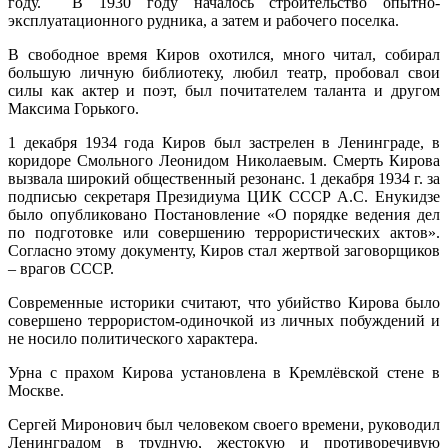
году. В 1930 году началось строительство опытно-
эксплуатационного рудника, а затем и рабочего поселка.
В свободное время Киров охотился, много читал, собирал
большую личную библиотеку, любил театр, пробовал свои
силы как актер и поэт, был почитателем таланта и другом
Максима Горького.
1 декабря 1934 года Киров был застрелен в Ленинграде, в
коридоре Смольного Леонидом Николаевым. Смерть Кирова
вызвала широкий общественный резонанс. 1 декабря 1934 г. за
подписью секретаря Президиума ЦИК СССР А.С. Енукидзе
было опубликовано Постановление «О порядке ведения дел
по подготовке или совершению террористических актов».
Согласно этому документу, Киров стал жертвой заговорщиков
– врагов СССР.
Современные историки считают, что убийство Кирова было
совершено террористом-одиночкой из личных побуждений и
не носило политического характера.
Урна с прахом Кирова установлена в Кремлёвской стене в
Москве.
Сергей Миронович был человеком своего времени, руководил
Ленинградом в трудную, жестокую и противоречивую