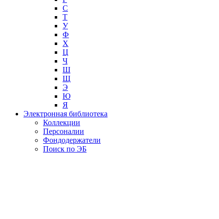
С
Т
У
Ф
Х
Ц
Ч
Ш
Щ
Э
Ю
Я
Электронная библиотека
Коллекции
Персоналии
Фондодержатели
Поиск по ЭБ