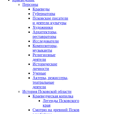
Персоны
Краеведы
Губернаторы
Псковские писатели
и деятели культуры
Художники
Архитекторы,
реставраторы
Исследователи
Композиторы,
музыканты
Религиозные
деятели
Исторические
личности
Ученые
Актеры, режиссеры,
театральные
деятели
История Псковской области
Краеведческая копилка
Легенды Псковского
края
Смотрю на древний Псков