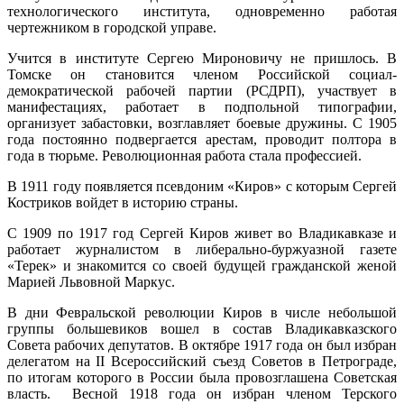
технологического института, одновременно работая
чертежником в городской управе.
Учится в институте Сергею Мироновичу не пришлось. В
Томске он становится членом Российской социал-
демократической рабочей партии (РСДРП), участвует в
манифестациях, работает в подпольной типографии,
организует забастовки, возглавляет боевые дружины. С 1905
года постоянно подвергается арестам, проводит полтора в
года в тюрьме. Революционная работа стала профессией.
В 1911 году появляется псевдоним «Киров» с которым Сергей
Костриков войдет в историю страны.
С 1909 по 1917 год Сергей Киров живет во Владикавказе и
работает журналистом в либерально-буржуазной газете
«Терек» и знакомится со своей будущей гражданской женой
Марией Львовной Маркус.
В дни Февральской революции Киров в числе небольшой
группы большевиков вошел в состав Владикавказского
Совета рабочих депутатов. В октябре 1917 года он был избран
делегатом на II Всероссийский съезд Советов в Петрограде,
по итогам которого в России была провозглашена Советская
власть. Весной 1918 года он избран членом Терского