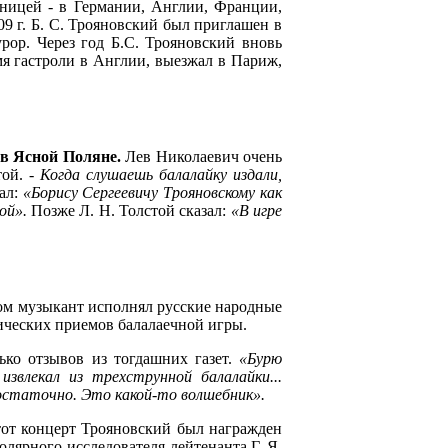
аницей - в Германии, Англии, Франции,
9 г. Б. С. Трояновский был приглашен в
рор. Через год Б.С. Трояновский вновь
я гастроли в Англии, выезжал в Париж,
 в Ясной Поляне.
Лев Николаевич очень
ой. -
Когда слушаешь балалайку издали,
ал:
«Борису Сергеевичу Трояновскому как
рой».
Позже Л. Н. Толстой сказал:
«В игре
м музыкант исполнял русские народные
ических приемов балалаечной игры.
ько отзывов из тогдашних газет.
«Бурю
звлекал из трехструнной балалайки...
остаточно. Это какой-то волшебник».
тот концерт Трояновский был награжден
ярного исследователя лейтенанта Г. Я.