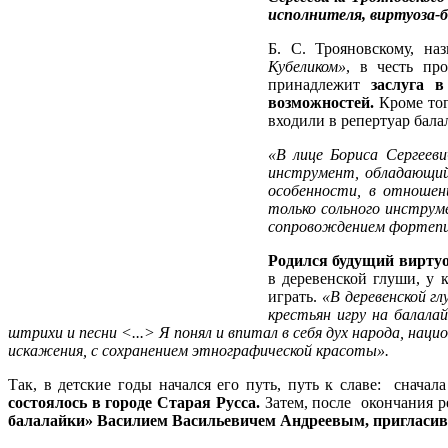
исполнителя, виртуоза-б
Б. С. Трояновскому, н
Кубеликом»
, в честь пр
принадлежит
заслуга 
возможностей.
Кроме тог
входили в репертуар бала
«В лице Бориса Сергеев
инструмент, обладающий,
особенности, в отношен
только сольного инструм
сопровождением фортепи
Родился будущий виртуоз
в деревенской глуши, у 
играть.
«В деревенской гл
крестьян игру на балалай
штрихи и песни <...> Я понял и впитал в себя дух народа, наци
искажения, с сохранением этнографической красоты».
Так, в детские годы начался его путь, путь к славе: снача
состоялось в городе Старая Русса.
Затем, после окончания р
балалайки» Василием Васильевичем Андреевым, пригласив