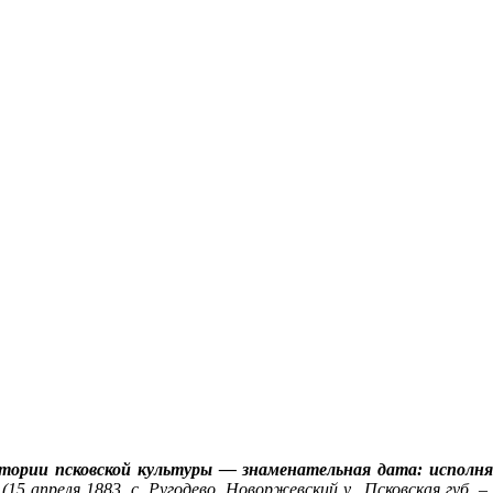
истории псковской культуры — знаменательная дата: исполн
(15 апреля 1883, с. Ругодево, Новоржевский у., Псковская губ. –