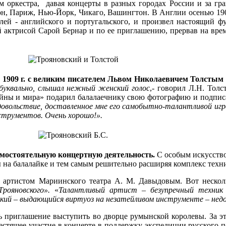
м оркестра, давая концерты в разных городах России и за гр
он, Париж, Нью-Йорк, Чикаго, Вашингтон. В Англии осенью 190
лей - английского и португальского, и произвел настоящий фу
 актрисой Сарой Бернар и по ее приглашению, прервав на врем
е 1909 г. с великим писателем Львом Николаевичем Толстым
 буквально, слышал нежный женский голос
,- говорил Л.Н. Толст
ойны и мира» подарил балалаечнику свою фотографию и подпис
довольствие, доставленное мне его самобытно-талантливой иг
нструментов. Очень хорошо!».
самостоятельную концертную деятельность.
С особым искусство
 на балалайке и тем самым решительно расширяя комплекс техн
с артистом Мариинского театра А. М. Давыдовым. Вот нескол
рояновского».
«
Талантливый артист – безупречный техник и
ский – выдающийся виртуоз на незатейливом инструменте – нед
ь приглашение выступить во дворце румынской королевы. За э
ящее участие в концерте в поддержку экспедиции русского пол