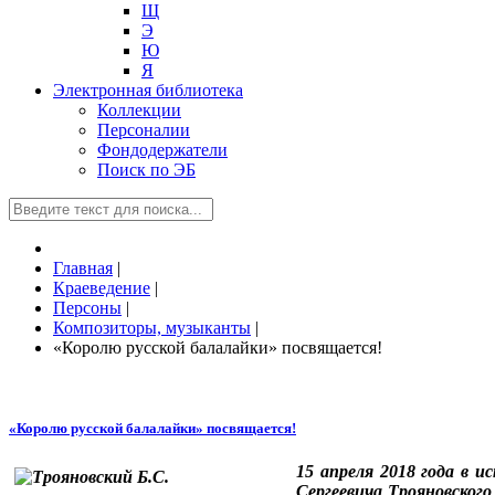
Щ
Э
Ю
Я
Электронная библиотека
Коллекции
Персоналии
Фондодержатели
Поиск по ЭБ
Главная
|
Краеведение
|
Персоны
|
Композиторы, музыканты
|
«Королю русской балалайки» посвящается!
«Королю русской балалайки» посвящается!
15 апреля 2018 года в 
Сергеевича Трояновского