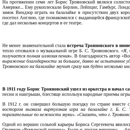
На протяжении семи лет Борис Трояновский являлся солисто
Америке... Ему рукоплескали Берлин, Лейпциг, Гамбург, Лонд
замок Виндзор играть на балалайке в присутствии двух коро
посетил Англию, где познакомился с выдающейся французской
где дал несколько концертов в ее театре.
Не менее знаменательной стала
встреча Трояновского в июн
тепло отозвался о музыкальной игре Б. С. Трояновского. «
Я,
получается полная иллюзия пения».
В благодарность автор «В
выражение благодарности за большое, давно не испытанное у
Трояновского на балалайке звучит сразу как будто несколько и
В 1911 году Борис Трояновский ушел из оркестра и начал 
песни и наигрыши, блестяще используя народные приемы игры
В 1912 г. он совершил большую поездку по стране вместе 
восторгов вызвала виртуозная игра на балалайке г. Б. С. Т
поразительные по нежности звуки». «Сказать, что г. Троянов
Одной из вершин сольной карьеры Бориса Сергеевича явилос
Орденом «Румынской короны». Были и другие вершины — блест