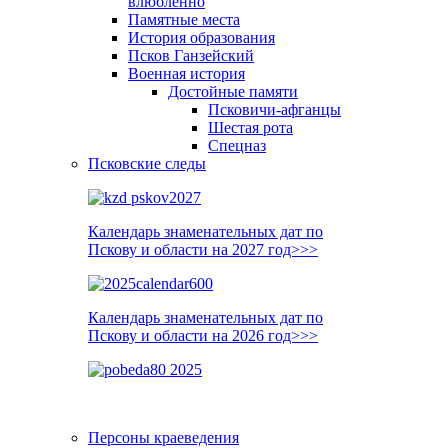
влюблённо
Памятные места
История образования
Псков Ганзейский
Военная история
Достойные памяти
Псковичи-афганцы
Шестая рота
Спецназ
Псковские следы
Календарь знаменательных дат по
Пскову и области на 2027 год>>>
Календарь знаменательных дат по
Пскову и области на 2026 год>>>
Персоны краеведения