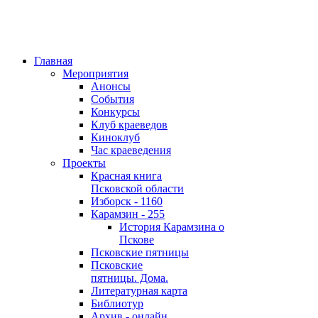
Главная
Мероприятия
Анонсы
События
Конкурсы
Клуб краеведов
Киноклуб
Час краеведения
Проекты
Красная книга
Псковской области
Изборск - 1160
Карамзин - 255
История Карамзина о
Пскове
Псковские пятницы
Псковские
пятницы. Дома.
Литературная карта
Библиотур
Архив - онлайн