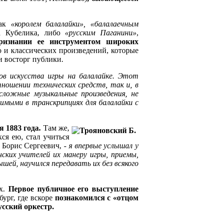
как
«королем балалайки», «балалаечным
на Кубелика, либо
«русским Паганини»
,
признании ее инструментом широких
о и классических произведений, которые
и восторг публики.
ов искусства игры на балалайке. Этот
ношении технических средств, так и, в
сложные музыкальные произведения, не
имыми в транскрипциях для балалайки с
я 1883 года.
Там же,
ся ею, стал учиться
 Борис Сергеевич, -
я впервые услышал у
енских учителей их манеру игры, приемы,
ышей, научился передавать их без всякого
ах.
Первое публичное его выступление
ург, где вскоре
познакомился с «отцом
сский оркестр.