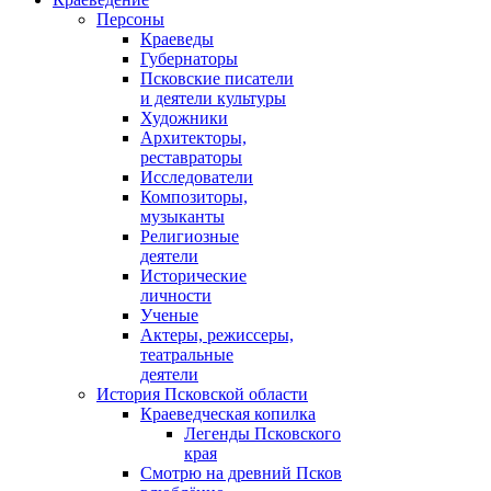
Персоны
Краеведы
Губернаторы
Псковские писатели
и деятели культуры
Художники
Архитекторы,
реставраторы
Исследователи
Композиторы,
музыканты
Религиозные
деятели
Исторические
личности
Ученые
Актеры, режиссеры,
театральные
деятели
История Псковской области
Краеведческая копилка
Легенды Псковского
края
Смотрю на древний Псков