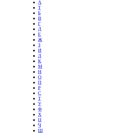
А
T
Б
В
Г
Д
Е
Ж
З
И
Л
К
М
Н
О
П
Р
С
Т
У
Ф
Х
Ц
Ч
Ш