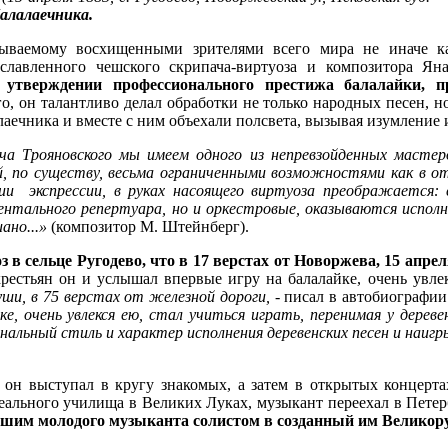
алалаечника.
азываемому восхищенными зрителями всего мира не иначе 
ославленного чешского скрипача-виртуоза и композитора Я
в утверждении профессионального престижа балалайки, 
о, он талантливо делал обработки не только народных песен, н
лаечника и вместе с ним объехали полсвета, вызывая изумление 
ича Трояновского мы имеем одного из непревзойденных мастер
 по существу, весьма ограниченными возможностями как в от
ии экспрессии, в руках насоящего виртуоза преображается: 
ентального репертуара, но и оркестровые, оказываются исполн
ано...»
(композитор М. Штейнберг).
 в сельце Ругодево, что в 17 верстах от Новоржева, 15 апрел
крестьян он и услышал впервые игру на балалайке, очень увлек
уши, в 75 верстах от железной дороги,
- писал в автобиографии
ке, очень увлекся ею, стал учиться играть, перенимая у дерев
ональный стиль и характер исполнения деревенских песен и наигр
ла он выступал в кругу знакомых, а затем в открытых концерт
еального училища в Великих Луках, музыкант переехал в Петерб
шим молодого музыканта солистом в созданный им Великору