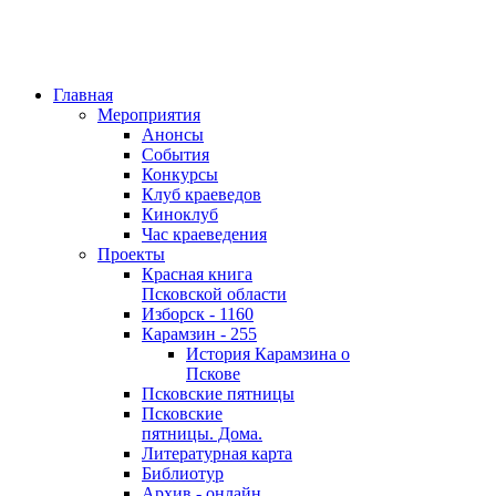
Главная
Мероприятия
Анонсы
События
Конкурсы
Клуб краеведов
Киноклуб
Час краеведения
Проекты
Красная книга
Псковской области
Изборск - 1160
Карамзин - 255
История Карамзина о
Пскове
Псковские пятницы
Псковские
пятницы. Дома.
Литературная карта
Библиотур
Архив - онлайн