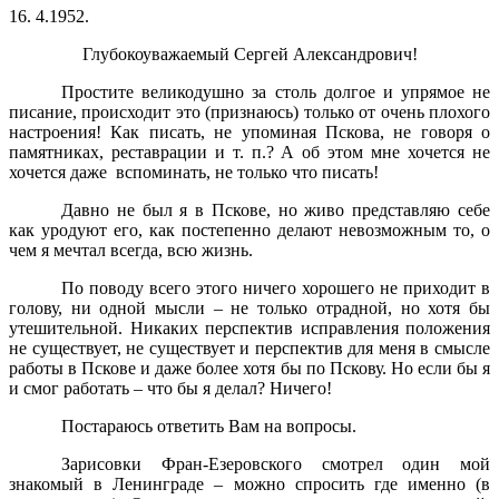
16. 4.1952.
Глубокоуважаемый Сергей Александрович!
Простите великодушно за столь долгое и упрямое не
писание, происходит это (признаюсь) только от очень плохого
настроения! Как писать, не упоминая Пскова, не говоря о
памятниках, реставрации и т. п.? А об этом мне хочется не
хочется даже вспоминать, не только что писать!
Давно не был я в Пскове, но живо представляю себе
как уродуют его, как постепенно делают невозможным то, о
чем я мечтал всегда, всю жизнь.
По поводу всего этого ничего хорошего не приходит в
голову, ни одной мысли – не только отрадной, но хотя бы
утешительной. Никаких перспектив исправления положения
не существует, не существует и перспектив для меня в смысле
работы в Пскове и даже более хотя бы по Пскову. Но если бы я
и смог работать – что бы я делал? Ничего!
Постараюсь ответить Вам на вопросы.
Зарисовки Фран-Езеровского смотрел один мой
знакомый в Ленинграде – можно спросить где именно (в