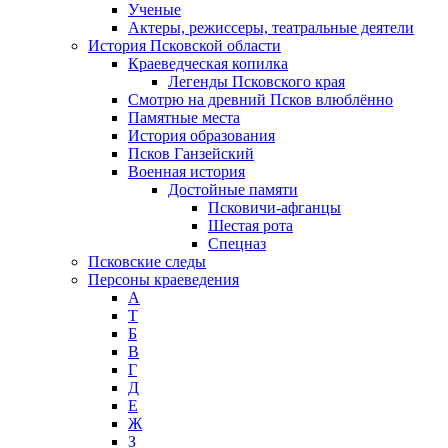
Ученые
Актеры, режиссеры, театральные деятели
История Псковской области
Краеведческая копилка
Легенды Псковского края
Смотрю на древний Псков влюблённо
Памятные места
История образования
Псков Ганзейский
Военная история
Достойные памяти
Псковичи-афганцы
Шестая рота
Спецназ
Псковские следы
Персоны краеведения
А
T
Б
В
Г
Д
Е
Ж
З