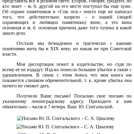
представить все в розовом свете. Егоров, говорят, уродуют, но
кто знает – м. б. другой на его месте поступал бы еще хуже.
Об охране памятников в «Сов. иск.» никто еще не написал
того, что действительно назрело – о нашей (людей
охраняющих и любящих памятники) вине, а это вина
основная и м. б. основная причина даже того тупика в какой
зашло дело.
Отстали мы безнадежно и трагически с какими
понятиями жить бы в XIX веке, но никак не при Советской
власти.
Моя диссертация лежит в издательстве, но судя по
всему её не издадут. Изд-во понесло большие убытки в связи с
удешевлением. В связи с этим боюсь что моя книга им
покажется слишком обременительной, т. к. кроме убытка она
ничего не сможет дать.
Получили Ваше письмо! Посылаю свое письмо по
указанному ленинградскому адресу. Приходите к нам
обязательно – часов в 7 вечера.
Ваш: Ю. Спегальский.