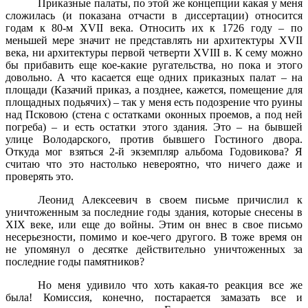
Приказные палаты, по этой же концепции какая у меня
сложилась (и показана отчасти в диссертации) относится
годам к 80-м XVII века. Относить их к 1726 году – по
меньшей мере значит не представлять ни архитектуры XVII
века, ни архитектуры первой четверти XVIII в. К сему можно
бы прибавить еще кое-какие ругательства, но пока и этого
довольно. А что касается еще одних приказных палат – на
площади (Казачий приказ, а позднее, кажется, помещение для
площадных подьячих) – так у меня есть подозрение что руины
над Псковою (стена с остатками оконных проемов, а под ней
погреба) – и есть остатки этого здания. Это – на бывшей
улице Володарского, против бывшего Гостиного двора.
Откуда мог взяться 2-й экземпляр альбома Годовикова? Я
считаю что это настолько невероятно, что ничего даже и
проверять это.
Леонид Алексеевич в своем письме причислил к
уничтоженным за последние годы здания, которые снесены в
XIX веке, или еще до войны. Этим он внес в свое письмо
несерьезности, помимо и кое-чего другого. В тоже время он
не упомянул о десятке действительно уничтоженных за
последние годы памятников?
Но меня удивило что хоть какая-то реакция все же
была! Комиссия, конечно, постарается замазать все и