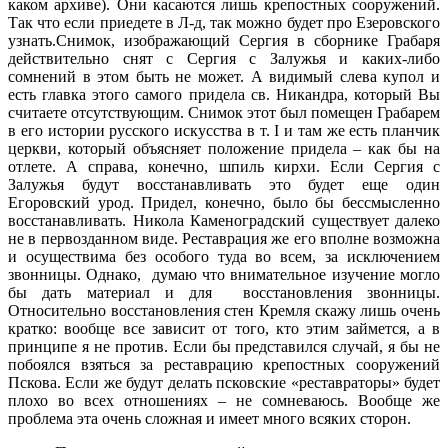
каком архиве). Они касаются лишь крепостных сооружений.
Так что если приедете в Л-д, так можно будет про Езеровского
узнать.Снимок, изображающий Сергия в сборнике Грабаря
действительно снят с Сергия с Залужья и каких-либо
сомнений в этом быть не может. А видимый слева купол и
есть главка этого самого придела св. Никандра, который Вы
считаете отсутствующим. Снимок этот был помещен Грабарем
в его истории русского искусства в т. I и там же есть планчик
церкви, который объясняет положение придела – как бы на
отлете. А справа, конечно, шпиль кирхи. Если Сергия с
Залужья будут восстанавливать это будет еще один
Егоровский урод. Придел, конечно, было бы бессмысленно
восстанавливать. Никола Каменоградский существует далеко
не в первозданном виде. Реставрация же его вполне возможна
и осуществима без особого туда во всем, за исключением
звонницы. Однако, думаю что внимательное изучение могло
бы дать материал и для восстановления звонницы.
Относительно восстановления стен Кремля скажу лишь очень
кратко: вообще все зависит от того, кто этим займется, а в
принципе я не против. Если бы представился случай, я бы не
побоялся взяться за реставрацию крепостных сооружений
Пскова. Если же будут делать псковские «реставраторы» будет
плохо во всех отношениях – не сомневаюсь. Вообще же
проблема эта очень сложная и имеет много всяких сторон.