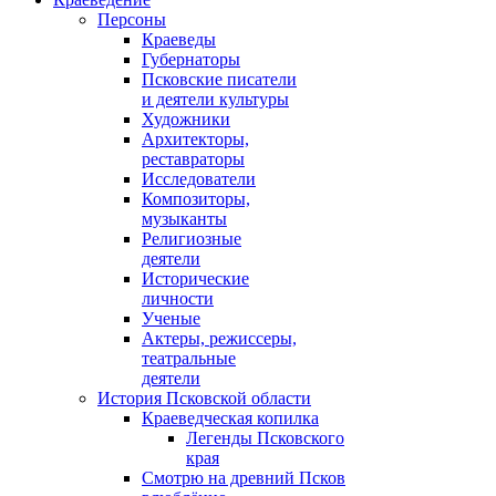
Персоны
Краеведы
Губернаторы
Псковские писатели
и деятели культуры
Художники
Архитекторы,
реставраторы
Исследователи
Композиторы,
музыканты
Религиозные
деятели
Исторические
личности
Ученые
Актеры, режиссеры,
театральные
деятели
История Псковской области
Краеведческая копилка
Легенды Псковского
края
Смотрю на древний Псков