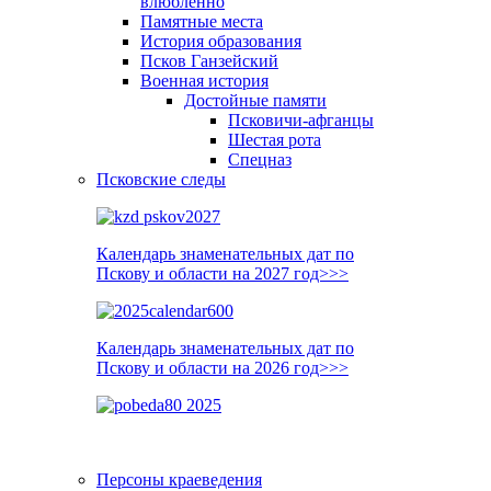
влюблённо
Памятные места
История образования
Псков Ганзейский
Военная история
Достойные памяти
Псковичи-афганцы
Шестая рота
Спецназ
Псковские следы
Календарь знаменательных дат по
Пскову и области на 2027 год>>>
Календарь знаменательных дат по
Пскову и области на 2026 год>>>
Персоны краеведения