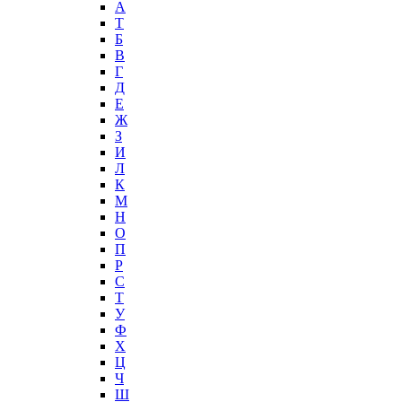
А
T
Б
В
Г
Д
Е
Ж
З
И
Л
К
М
Н
О
П
Р
С
Т
У
Ф
Х
Ц
Ч
Ш