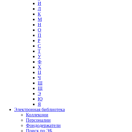
И
Л
К
М
Н
О
П
Р
С
Т
У
Ф
Х
Ц
Ч
Ш
Щ
Э
Ю
Я
Электронная библиотека
Коллекции
Персоналии
Фондодержатели
Поиск по ЭБ