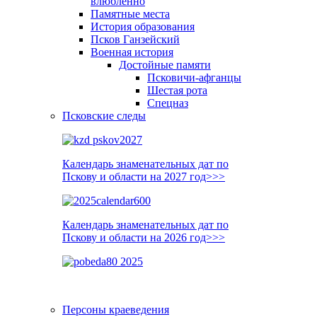
влюблённо
Памятные места
История образования
Псков Ганзейский
Военная история
Достойные памяти
Псковичи-афганцы
Шестая рота
Спецназ
Псковские следы
Календарь знаменательных дат по
Пскову и области на 2027 год>>>
Календарь знаменательных дат по
Пскову и области на 2026 год>>>
Персоны краеведения