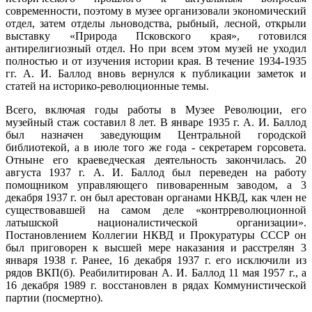
современности, поэтому в музее организовали экономический
отдел, затем отделы льноводства, рыбный, лесной, открыли
выставку «Природа Псковского края», готовился
антирелигиозный отдел. Но при всем этом музей не уходил
полностью и от изучения истории края. В течение 1934-1935
гг. А. И. Баллод вновь вернулся к публикации заметок и
статей на историко-революционные темы.
Всего, включая годы работы в Музее Революции, его
музейный стаж составил 8 лет. В январе 1935 г. А. И. Баллод
был назначен заведующим Центральной городской
библиотекой, а в июле того же года - секретарем горсовета.
Отныне его краеведческая деятельность закончилась. 20
августа 1937 г. А. И. Баллод был переведен на работу
помощником управляющего пивоваренным заводом, а 3
декабря 1937 г. он был арестован органами НКВД, как член не
существовавшей на самом деле «контрреволюционной
латышской националистической организации».
Постановлением Коллегии НКВД и Прокуратуры СССР он
был приговорен к высшей мере наказания и расстрелян 3
января 1938 г. Ранее, 16 декабря 1937 г. его исключили из
рядов ВКП(б). Реабилитирован А. И. Баллод 11 мая 1957 г., а
16 декабря 1989 г. восстановлен в рядах Коммунистической
партии (посмертно).