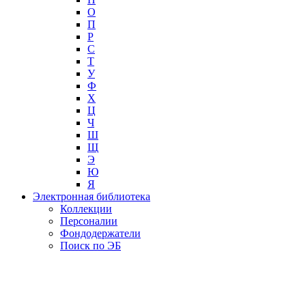
О
П
Р
С
Т
У
Ф
Х
Ц
Ч
Ш
Щ
Э
Ю
Я
Электронная библиотека
Коллекции
Персоналии
Фондодержатели
Поиск по ЭБ