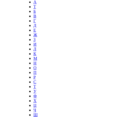
А
T
Б
В
Г
Д
Е
Ж
З
И
Л
К
М
Н
О
П
Р
С
Т
У
Ф
Х
Ц
Ч
Ш