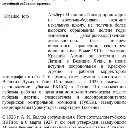
музейный работник, краевед
Альберт Иванович Баллод происходил
из крестьян-бедняков, окончил
начальную школу, не получив более
высокого образования, долгие годы
занимался делопроизводственной
деятельностью: был писарем
волостного правления, секретарем
волисполкома. В мае 1919 г. с частями
Красной Армии он отступил из
Латвии в Великие Луки, в июне
вступил добровольцем в Красную
Армию и работал корректором
типографии штаба 15-й армии, затем служил в госпитале в
Великих Луках и близ Осташкова, а в 1923 г. выехал в
распоряжение губкома РКП(б) в Псков. По назначению
губкома работал в организационно-инструкторском отделе
губкома партии, следователем и делопроизводителем
губернской контрольной комиссии (ГубКК), заведующим
секретариатом Губвнуторга, секретарем Госбанка.
С 1926 г. А. И. Баллод сотрудничал с Истпартотделом губкома
ВКП(б), а 8 марта 1927 г. он был утвержден заведующим
Музеем Революции, работавшим под руководством Истпарта.