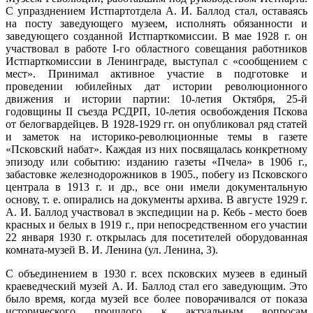
С упразднением Истпартотдела А. И. Баллод стал, оставаясь
на посту заведующего музеем, исполнять обязанности и
заведующего созданной Истпарткомиссии. В мае 1928 г. он
участвовал в работе I-го областного совещания работников
Истпарткомиссии в Ленинграде, выступал с «сообщением с
мест». Принимал активное участие в подготовке и
проведении юбилейных дат истории революционного
движения и истории партии: 10-летия Октября, 25-й
годовщины II съезда РСДРП, 10-летия освобождения Пскова
от белогвардейцев. В 1928-1929 гг. он опубликовал ряд статей
и заметок на историко-революционные темы в газете
«Псковский набат». Каждая из них посвящалась конкретному
эпизоду или событию: изданию газеты «Пчела» в 1906 г.,
забастовке железнодорожников в 1905., побегу из Псковского
централа в 1913 г. и др., все они имели документальную
основу, т. е. опирались на документы архива. В августе 1929 г.
А. И. Баллод участвовал в экспедиции на р. Кебь - место боев
красных и белых в 1919 г., при непосредственном его участии
22 января 1930 г. открылась для посетителей оборудованная
комната-музей В. И. Ленина (ул. Ленина, 3).
С объединением в 1930 г. всех псковских музеев в единый
краеведческий музей А. И. Баллод стал его заведующим. Это
было время, когда музей все более поворачивался от показа
исторического прошлого к актуальным вопросам