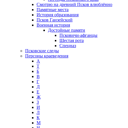
Смотрю на древний Псков влюблённо
Памятные места
История образования
Псков Ганзейский
Военная история
Достойные памяти
Псковичи-афганцы
Шестая рота
Спецназ
Псковские следы
Персоны краеведения
А
T
Б
В
Г
Д
Е
Ж
З
И
Л
К
М
Н