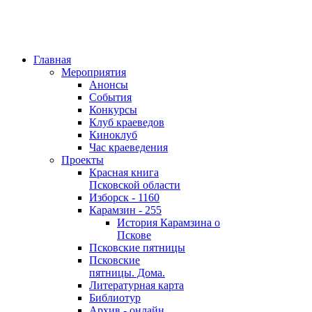
Главная
Мероприятия
Анонсы
События
Конкурсы
Клуб краеведов
Киноклуб
Час краеведения
Проекты
Красная книга
Псковской области
Изборск - 1160
Карамзин - 255
История Карамзина о
Пскове
Псковские пятницы
Псковские
пятницы. Дома.
Литературная карта
Библиотур
Архив - онлайн