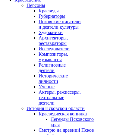
Персоны
Краеведы
Губернаторы
Псковские писатели
и деятели культуры
Художники
Архитекторы,
реставраторы
Исследователи
Композиторы,
музыканты
Религиозные
деятели
Исторические
личности
Ученые
Актеры, режиссеры,
театральные
деятели
История Псковской области
Краеведческая копилка
Легенды Псковского
края
Смотрю на древний Псков