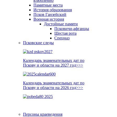
влюблённо
Памятные места
История образования
Псков Ганзейский
Военная история
Достойные памяти
Псковичи-афганцы
Шестая рота
Спецназ
Псковские следы
Календарь знаменательных дат по
Пскову и области на 2027 год>>>
Календарь знаменательных дат по
Пскову и области на 2026 год>>>
Персоны краеведения