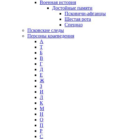
Военная история
Достойные памяти
Псковичи-афганцы
Шестая рота
Спецназ
Псковские следы
Персоны краеведения
А
T
Б
В
Г
Д
Е
Ж
З
И
Л
К
М
Н
О
П
Р
С