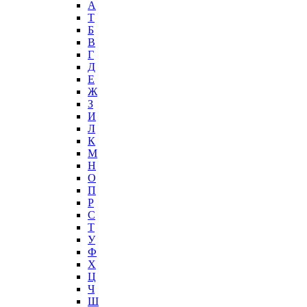
А
T
Б
В
Г
Д
Е
Ж
З
И
Л
К
М
Н
О
П
Р
С
Т
У
Ф
Х
Ц
Ч
Ш