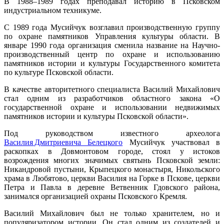
В 1988–1989 годах преподавал историю в Псковском
индустриальном техникуме.
С 1989 года Мусийчук возглавил производственную группу
по охране памятников Управления культуры области. В
январе 1990 года организация сменила название на Научно-
производственный центр по охране и использованию
памятников истории и культуры Государственного комитета
по культуре Псковской области.
В качестве авторитетного специалиста Василий Михайлович
стал одним из разработчиков областного закона «О
государственной охране и использовании недвижимых
памятников истории и культуры Псковской области».
Под руководством известного археолога
Василия Дмитриевича Белецкого
Мусийчук участвовал в
раскопках в Довмонтовом городе, стоял у истоков
возрождения многих значимых святынь Псковской земли:
Никандровой пустыни, Крыпецкого монастыря, Никольского
храма в Любятово, церкви Василия на Горке в Пскове, церкви
Петра и Павла в деревне Ветвенник Гдовского района,
занимался организацией охраны Псковского Кремля.
Василий Михайлович был не только хранителем, но и
популяризатором истории. Он стал одним из создателей и