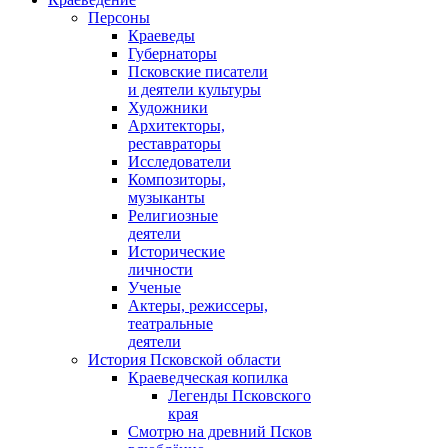
Персоны
Краеведы
Губернаторы
Псковские писатели
и деятели культуры
Художники
Архитекторы,
реставраторы
Исследователи
Композиторы,
музыканты
Религиозные
деятели
Исторические
личности
Ученые
Актеры, режиссеры,
театральные
деятели
История Псковской области
Краеведческая копилка
Легенды Псковского
края
Смотрю на древний Псков