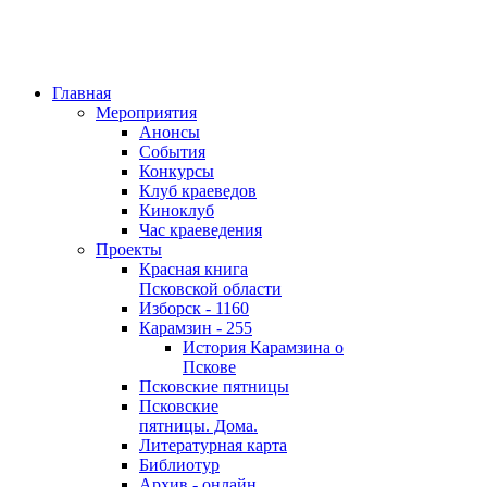
Главная
Мероприятия
Анонсы
События
Конкурсы
Клуб краеведов
Киноклуб
Час краеведения
Проекты
Красная книга
Псковской области
Изборск - 1160
Карамзин - 255
История Карамзина о
Пскове
Псковские пятницы
Псковские
пятницы. Дома.
Литературная карта
Библиотур
Архив - онлайн