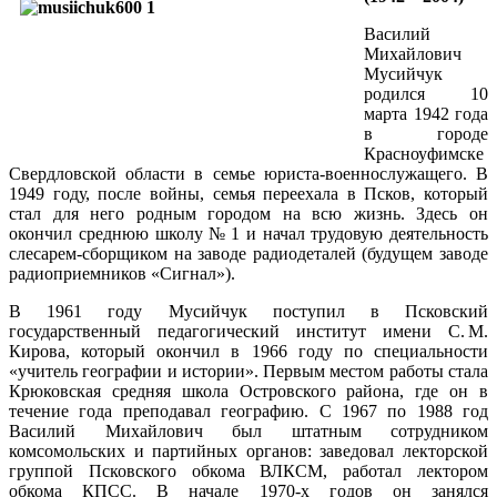
Василий
Михайлович
Мусийчук
родился 10
марта 1942 года
в городе
Красноуфимске
Свердловской области в семье юриста-военнослужащего. В
1949 году, после войны, семья переехала в Псков, который
стал для него родным городом на всю жизнь. Здесь он
окончил среднюю школу № 1 и начал трудовую деятельность
слесарем-сборщиком на заводе радиодеталей (будущем заводе
радиоприемников «Сигнал»).
В 1961 году Мусийчук поступил в Псковский
государственный педагогический институт имени С. М.
Кирова, который окончил в 1966 году по специальности
«учитель географии и истории». Первым местом работы стала
Крюковская средняя школа Островского района, где он в
течение года преподавал географию. С 1967 по 1988 год
Василий Михайлович был штатным сотрудником
комсомольских и партийных органов: заведовал лекторской
группой Псковского обкома ВЛКСМ, работал лектором
обкома КПСС. В начале 1970-х годов он занялся