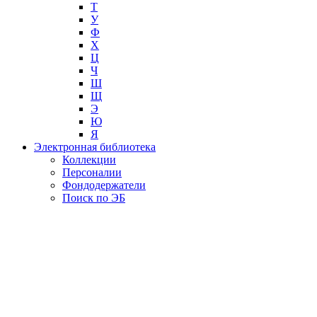
Т
У
Ф
Х
Ц
Ч
Ш
Щ
Э
Ю
Я
Электронная библиотека
Коллекции
Персоналии
Фондодержатели
Поиск по ЭБ