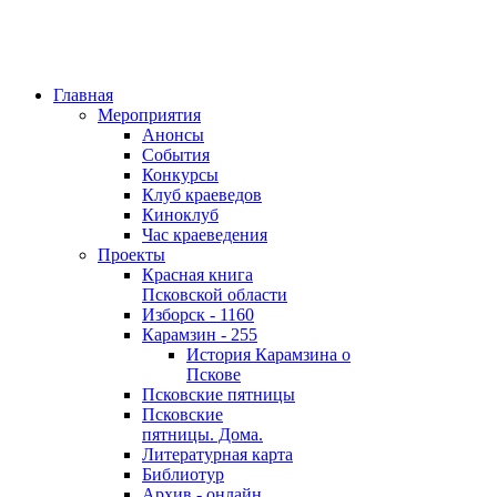
Главная
Мероприятия
Анонсы
События
Конкурсы
Клуб краеведов
Киноклуб
Час краеведения
Проекты
Красная книга
Псковской области
Изборск - 1160
Карамзин - 255
История Карамзина о
Пскове
Псковские пятницы
Псковские
пятницы. Дома.
Литературная карта
Библиотур
Архив - онлайн