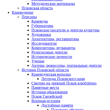
Методические материалы
Псковская область
Краеведение
Персоны
Краеведы
Губернаторы
Псковские писатели и деятели культуры
Художники
Архитекторы, реставраторы
Исследователи
Композиторы, музыканты
Религиозные деятели
Исторические личности
Ученые
Актеры, режиссеры, театральные деятели
История Псковской области
Краеведческая копилка
Легенды Псковского края
Смотрю на древний Псков влюблённо
Памятные места
История образования
Псков Ганзейский
Военная история
Достойные памяти
Псковичи-афганцы