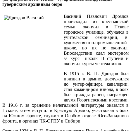
губернским архивным бюро
Василий Павлович Дроздов
происходил из крестьянской
семьи, окончил в Пскове
городское училище, обучался в
учительской семинарии, в
художественно-промышленной
школе, но их не окончил.
Впоследствии сдал экстерном
за курс школы II ступени и
окончил курсы чертежников.
В 1915 г. В. П. Дроздов был
призван в армию, дослужился
до унтер-офицера кавалерии,
стал командиром взвода, в боях
был трижды ранен, награжден
двумя Георгиевскими крестами.
В 1916 г. за хранение нелегальной литературы оказался в
Пскове, затем вступил в Красную Армию, участвовал в боях
на Южном фронте, служил в Особом отделе Юго-Западного
фронта, в органах ЧК-ОГПУ в Сибири.
Осенью 1926 г. В. П. Дроздов вернулся в Псков. 1 октября был