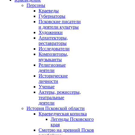
Персоны
Краеведы
Губернаторы
Псковские писатели
и деятели культуры
Художники
Архитекторы,
реставраторы
Исследователи
Композиторы,
музыканты
Религиозные
деятели
Исторические
личности
Ученые
Актеры, режиссеры,
театральные
деятели
История Псковской области
Краеведческая копилка
Легенды Псковского
края
Смотрю на древний Псков