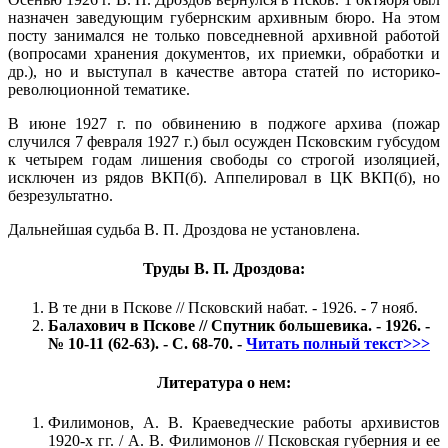
назначен заведующим губернским архивным бюро. На этом
посту занимался не только повседневной архивной работой
(вопросами хранения документов, их приемки, обработки и
др.), но и выступал в качестве автора статей по историко-
революционной тематике.
В июне 1927 г. по обвинению в поджоге архива (пожар
случился 7 февраля 1927 г.) был осужден Псковским губсудом
к четырем годам лишения свободы со строгой изоляцией,
исключен из рядов ВКП(б). Аппелировал в ЦК ВКП(б), но
безрезультатно.
Дальнейшая судьба В. П. Дроздова не установлена.
Труды В. П. Дроздова:
В те дни в Пскове // Псковский набат. - 1926. - 7 нояб.
Балахович в Пскове // Спутник большевика. - 1926. -
№ 10-11 (62-63). - С. 68-70. -
Читать полный текст>>>
Литература о нем:
Филимонов, А. В. Краеведческие работы архивистов
1920-х гг. / А. В. Филимонов // Псковская губерния и ее