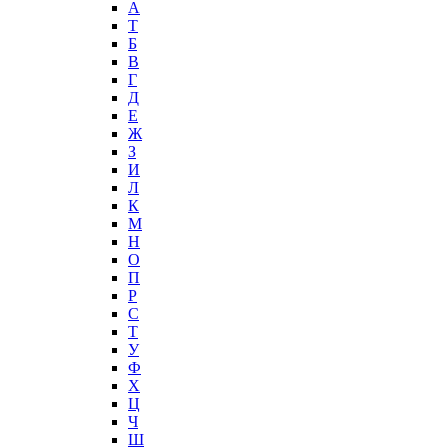
А
T
Б
В
Г
Д
Е
Ж
З
И
Л
К
М
Н
О
П
Р
С
Т
У
Ф
Х
Ц
Ч
Ш