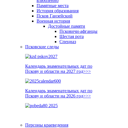
влюблённо
Памятные места
История образования
Псков Ганзейский
Военная история
Достойные памяти
Псковичи-афганцы
Шестая рота
Спецназ
Псковские следы
Календарь знаменательных дат по
Пскову и области на 2027 год>>>
Календарь знаменательных дат по
Пскову и области на 2026 год>>>
Персоны краеведения