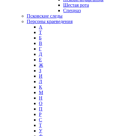
Шестая рота
Спецназ
Псковские следы
Персоны краеведения
А
T
Б
В
Г
Д
Е
Ж
З
И
Л
К
М
Н
О
П
Р
С
Т
У