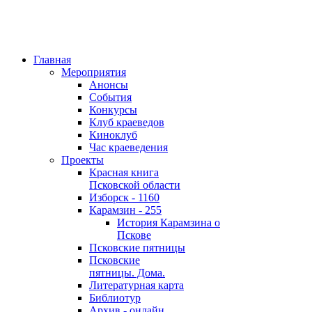
Главная
Мероприятия
Анонсы
События
Конкурсы
Клуб краеведов
Киноклуб
Час краеведения
Проекты
Красная книга
Псковской области
Изборск - 1160
Карамзин - 255
История Карамзина о
Пскове
Псковские пятницы
Псковские
пятницы. Дома.
Литературная карта
Библиотур
Архив - онлайн