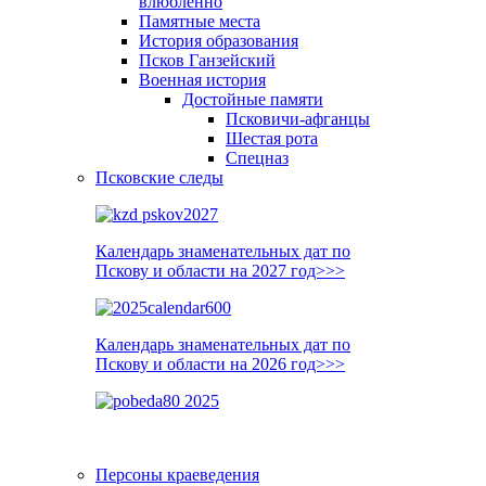
влюблённо
Памятные места
История образования
Псков Ганзейский
Военная история
Достойные памяти
Псковичи-афганцы
Шестая рота
Спецназ
Псковские следы
Календарь знаменательных дат по
Пскову и области на 2027 год>>>
Календарь знаменательных дат по
Пскову и области на 2026 год>>>
Персоны краеведения