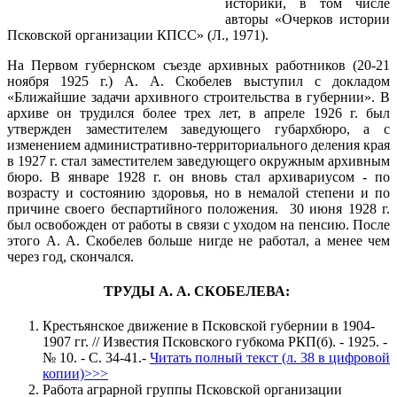
историки, в том числе
авторы «Очерков истории
Псковской организации КПСС» (Л., 1971).
На Первом губернском съезде архивных работников (20-21
ноября 1925 г.) А. А. Скобелев выступил с докладом
«Ближайшие задачи архивного строительства в губернии». В
архиве он трудился более трех лет, в апреле 1926 г. был
утвержден заместителем заведующего губархбюро, а с
изменением административно-территориального деления края
в 1927 г. стал заместителем заведующего окружным архивным
бюро. В январе 1928 г. он вновь стал архивариусом - по
возрасту и состоянию здоровья, но в немалой степени и по
причине своего беспартийного положения. 30 июня 1928 г.
был освобожден от работы в связи с уходом на пенсию. После
этого А. А. Скобелев больше нигде не работал, а менее чем
через год, скончался.
ТРУДЫ А. А. СКОБЕЛЕВА:
Крестьянское движение в Псковской губернии в 1904-
1907 гг. // Известия Псковского губкома РКП(б). - 1925. -
№ 10. - С. 34-41.-
Читать полный текст (л. 38 в цифровой
копии)>>>
Работа аграрной группы Псковской организации