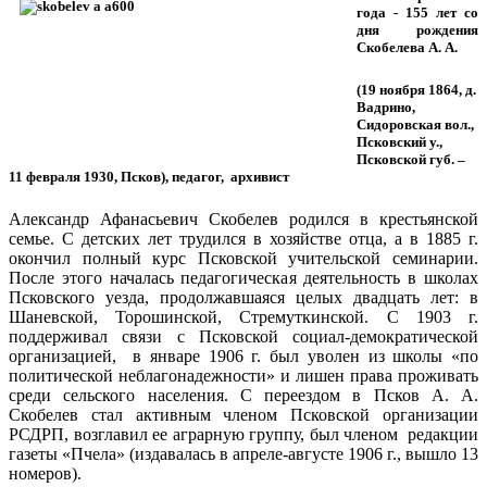
года - 155 лет со
дня рождения
Скобелева А. А.
(19 ноября 1864, д.
Вадрино,
Сидоровская вол.,
Псковский у.,
Псковской губ. –
1
1 февраля 1930, Псков),
педагог, архивист
Александр Афанасьевич Скобелев родился в крестьянской
семье. С детских лет трудился в хозяйстве отца, а в 1885 г.
окончил полный курс Псковской учительской семинарии.
После этого началась педагогическая деятельность в школах
Псковского уезда, продолжавшаяся целых двадцать лет: в
Шаневской, Торошинской, Стремуткинской. С 1903 г.
поддерживал связи с Псковской социал-демократической
организацией, в январе 1906 г. был уволен из школы «по
политической неблагонадежности» и лишен права проживать
среди сельского населения. С переездом в Псков А. А.
Скобелев стал активным членом Псковской организации
РСДРП, возглавил ее аграрную группу, был членом редакции
газеты «Пчела» (издавалась в апреле-августе 1906 г., вышло 13
номеров).