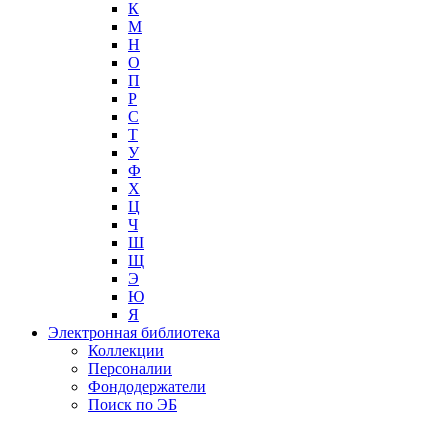
К
М
Н
О
П
Р
С
Т
У
Ф
Х
Ц
Ч
Ш
Щ
Э
Ю
Я
Электронная библиотека
Коллекции
Персоналии
Фондодержатели
Поиск по ЭБ