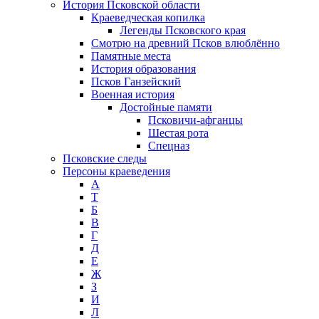
История Псковской области
Краеведческая копилка
Легенды Псковского края
Смотрю на древний Псков влюблённо
Памятные места
История образования
Псков Ганзейский
Военная история
Достойные памяти
Псковичи-афганцы
Шестая рота
Спецназ
Псковские следы
Персоны краеведения
А
T
Б
В
Г
Д
Е
Ж
З
И
Л