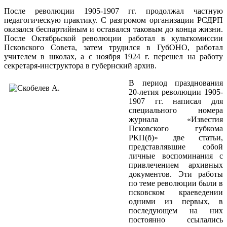
После революции 1905-1907 гг. продолжал частную
педагогическую практику. С разгромом организации РСДРП
оказался беспартийным и оставался таковым до конца жизни.
После Октябрьской революции работал в культкомиссии
Псковского Совета, затем трудился в ГубОНО, работал
учителем в школах, а с ноября 1924 г. перешел на работу
секретаря-инструктора в губернский архив.
В период празднования
20-летия революции 1905-
1907 гг. написал для
специального номера
журнала «Известия
Псковского губкома
РКП(б)» две статьи,
представлявшие собой
личные воспоминания с
привлечением архивных
документов. Эти работы
по теме революции были в
псковском краеведении
одними из первых, в
последующем на них
постоянно ссылались