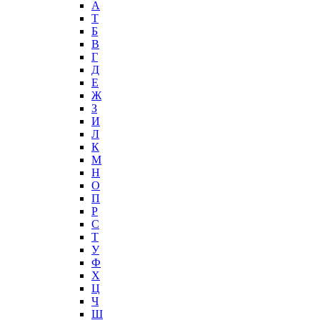
А
T
Б
В
Г
Д
Е
Ж
З
И
Л
К
М
Н
О
П
Р
С
Т
У
Ф
Х
Ц
Ч
Ш