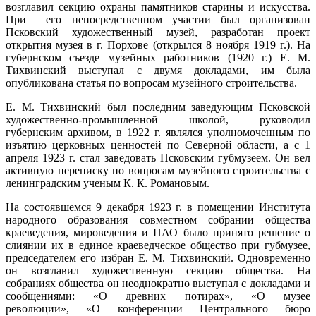
возглавил секцию охраны памятников старины и искусства.
При его непосредственном участии был организован
Псковский художественный музей, разработан проект
открытия музея в г. Порхове (открылся 8 ноября 1919 г.). На
губернском съезде музейных работников (1920 г.) Е. М.
Тихвинский выступал с двумя докладами, им была
опубликована статья по вопросам музейного строительства.
Е. М. Тихвинский был последним заведующим Псковской
художественно-промышленной школой, руководил
губернским архивом, в 1922 г. являлся уполномоченным по
изъятию церковных ценностей по Северной области, а с 1
апреля 1923 г. стал заведовать Псковским губмузеем. Он вел
активную переписку по вопросам музейного строительства с
ленинградским ученым К. К. Романовым.
На состоявшемся 9 декабря 1923 г. в помещении Института
народного образования совместном собрании общества
краеведения, мироведения и ПАО было принято решение о
слиянии их в единое краеведческое общество при губмузее,
председателем его избран Е. М. Тихвинский. Одновременно
он возглавил художественную секцию общества. На
собраниях общества он неоднократно выступал с докладами и
сообщениями: «О древних потирах», «О музее
революции», «О конференции Центрального бюро