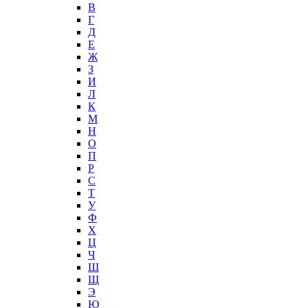
В
Г
Д
Е
Ж
З
И
Л
К
М
Н
О
П
Р
С
Т
У
Ф
Х
Ц
Ч
Ш
Щ
Э
Ю