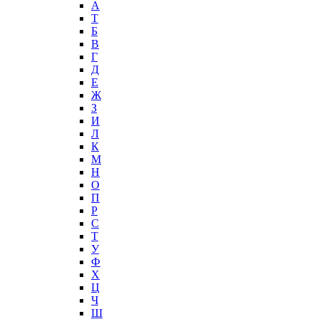
А
T
Б
В
Г
Д
Е
Ж
З
И
Л
К
М
Н
О
П
Р
С
Т
У
Ф
Х
Ц
Ч
Ш