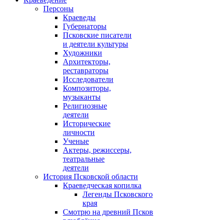
Персоны
Краеведы
Губернаторы
Псковские писатели
и деятели культуры
Художники
Архитекторы,
реставраторы
Исследователи
Композиторы,
музыканты
Религиозные
деятели
Исторические
личности
Ученые
Актеры, режиссеры,
театральные
деятели
История Псковской области
Краеведческая копилка
Легенды Псковского
края
Смотрю на древний Псков