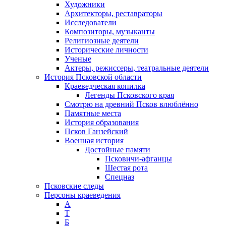
Художники
Архитекторы, реставраторы
Исследователи
Композиторы, музыканты
Религиозные деятели
Исторические личности
Ученые
Актеры, режиссеры, театральные деятели
История Псковской области
Краеведческая копилка
Легенды Псковского края
Смотрю на древний Псков влюблённо
Памятные места
История образования
Псков Ганзейский
Военная история
Достойные памяти
Псковичи-афганцы
Шестая рота
Спецназ
Псковские следы
Персоны краеведения
А
T
Б