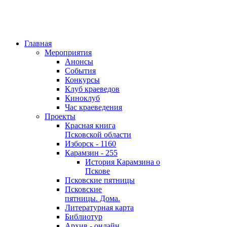
Главная
Мероприятия
Анонсы
События
Конкурсы
Клуб краеведов
Киноклуб
Час краеведения
Проекты
Красная книга
Псковской области
Изборск - 1160
Карамзин - 255
История Карамзина о
Пскове
Псковские пятницы
Псковские
пятницы. Дома.
Литературная карта
Библиотур
Архив - онлайн