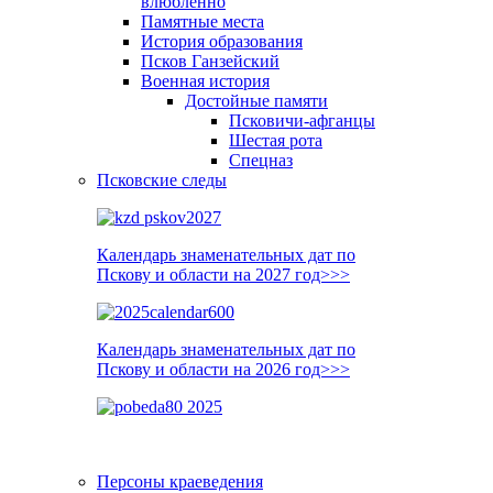
влюблённо
Памятные места
История образования
Псков Ганзейский
Военная история
Достойные памяти
Псковичи-афганцы
Шестая рота
Спецназ
Псковские следы
Календарь знаменательных дат по
Пскову и области на 2027 год>>>
Календарь знаменательных дат по
Пскову и области на 2026 год>>>
Персоны краеведения