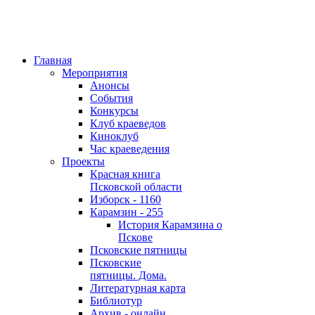
Главная
Мероприятия
Анонсы
События
Конкурсы
Клуб краеведов
Киноклуб
Час краеведения
Проекты
Красная книга
Псковской области
Изборск - 1160
Карамзин - 255
История Карамзина о
Пскове
Псковские пятницы
Псковские
пятницы. Дома.
Литературная карта
Библиотур
Архив - онлайн