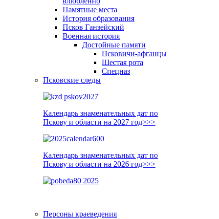
влюблённо
Памятные места
История образования
Псков Ганзейский
Военная история
Достойные памяти
Псковичи-афганцы
Шестая рота
Спецназ
Псковские следы
Календарь знаменательных дат по
Пскову и области на 2027 год>>>
Календарь знаменательных дат по
Пскову и области на 2026 год>>>
Персоны краеведения