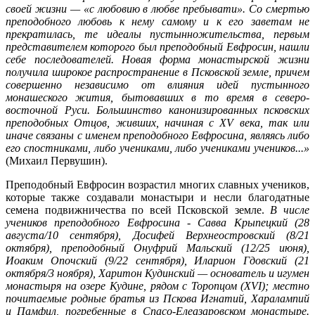
своей жизни — «с любовию в любве пребывати». Со смертью
преподобного любовь к нему самому и к его заветам не
прекратилась, те идеалы пустынножительства, первым
представителем которого был преподобный Евфросин, нашли
себе последователей. Новая форма монастырской жизни
получила широкое распространение в Псковской земле, причем
совершенно независимо от влияния идей пустынного
монашеского жития, бытовавших в то время в северо-
восточной Руси. Большинство канонизированных псковских
преподобных Отцов, живших, начиная с XV века, так или
иначе связаны с именем преподобного Евфросина, являясь либо
его спостниками, либо учениками, либо учениками учеников...»
(Михаил Первушин).
Преподобный Евфросин возрастил многих славных учеников,
которые также создавали монастыри и несли благодатные
семена подвижничества по всей Псковской земле.
В числе
учеников преподобного Евфросина - Савва Крыпецкий (28
августа/10 сентября), Досифей Верхнеостровский (8/21
октября), преподобный Онуфрий Мальский (12/25 июня),
Иоаким Опочский (9/22 сентября), Иларион Гдовский (21
октября/3 ноября), Харитон Кудинский — основатель и игумен
монастыря на озере Кудине, рядом с Торопцом (XVI); местно
почитаемые родные братья из Пскова Игнатий, Харалампий
и Памфил, погребенные в Спасо-Елеазаровском монастыре.