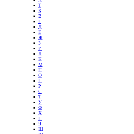
T
Б
В
Г
Д
Е
Ж
З
И
Л
К
М
Н
О
П
Р
С
Т
У
Ф
Х
Ц
Ч
Ш