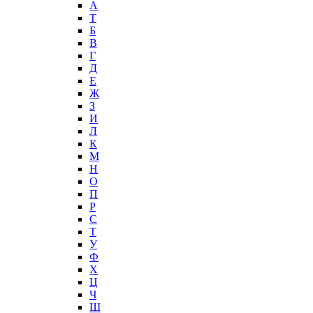
А
T
Б
В
Г
Д
Е
Ж
З
И
Л
К
М
Н
О
П
Р
С
Т
У
Ф
Х
Ц
Ч
Ш