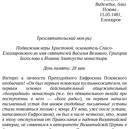
Виделебье, близ
Пскова -
15.05.1481,
Елеазаров
Трехсвятительский мон-рь)
Подвижник веры Христовой, основатель Спасо-
Елеазаровского во имя святителей Василия Великого, Григория
Богослова и Иоанна Златоуста монастыря.
День памяти: 28 мая
Интерес к личности Преподобного Евфросина Псковского
необычаен!
«Он был первым псковским пустынножителем, он
первым основал действительный общежительный
«богорадный» монастырь (т.е. без обязательного вклада при
поступлении в него — «Бога ради»), он первым написал
письменный устав для иноков (подобные письменные уставы
стали появляться только с конца XV века, уже после устава,
написанного Евфросином), он был в числе немногих, кто, живя
в эпоху отступления от Православия и падения Византийской
империи, не сомневался в авторитете Византийской Церкви в