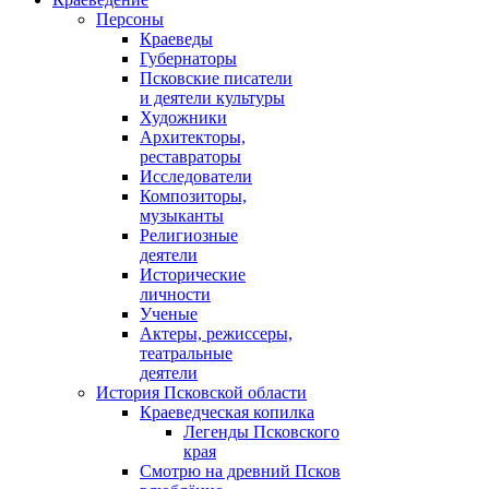
Персоны
Краеведы
Губернаторы
Псковские писатели
и деятели культуры
Художники
Архитекторы,
реставраторы
Исследователи
Композиторы,
музыканты
Религиозные
деятели
Исторические
личности
Ученые
Актеры, режиссеры,
театральные
деятели
История Псковской области
Краеведческая копилка
Легенды Псковского
края
Смотрю на древний Псков