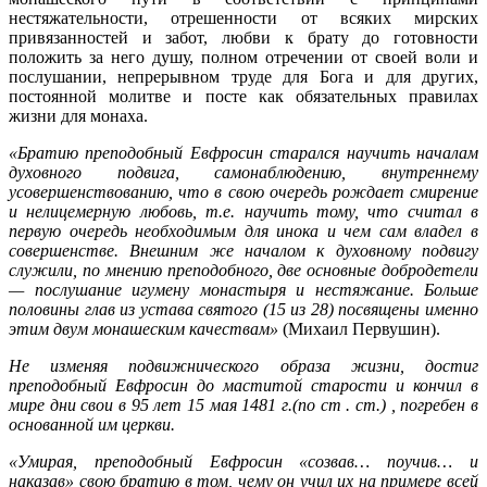
нестяжательности, отрешенности от всяких мирских
привязанностей и забот, любви к брату до готовности
положить за него душу, полном отречении от своей воли и
послушании, непрерывном труде для Бога и для других,
постоянной молитве и посте как обязательных правилах
жизни для монаха.
«Братию преподобный Евфросин старался научить началам
духовного подвига, самонаблюдению, внутреннему
усовершенствованию, что в свою очередь рождает смирение
и нелицемерную любовь, т.е. научить тому, что считал в
первую очередь необходимым для инока и чем сам владел в
совершенстве. Внешним же началом к духовному подвигу
служили, по мнению преподобного, две основные добродетели
— послушание игумену монастыря и нестяжание. Больше
половины глав из устава святого (15 из 28) посвящены именно
этим двум монашеским качествам»
(Михаил Первушин).
Не изменяя подвижнического образа жизни, достиг
преподобный Евфросин до маститой старости и кончил в
мире дни свои в 95 лет 15 мая 1481 г.(по ст . ст.) , погребен в
основанной им церкви.
«Умирая, преподобный Евфросин «созвав… поучив… и
наказав» свою братию в том, чему он учил их на примере всей