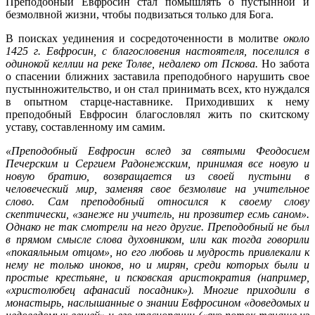
Преподобный Евфросин стал помышлять о пустынной и
безмолвной жизни, чтобы подвизаться только для Бога.
В поисках уединения и сосредоточенности в молитве
около
1425 г. Евфросин, с благословения настоятеля, поселился в
одинокой келлии на реке Толве, недалеко от Пскова.
Но забота
о спасении ближних заставила преподобного нарушить свое
пустынножительство, и он стал принимать всех, кто нуждался
в опытном старце-наставнике. Приходивших к нему
преподобный Евфросин благословлял жить по скитскому
уставу, составленному им самим.
«Преподобный Евфросин вслед за святыми Феодосием
Печерским и Сергием Радонежским, принимая все новую и
новую братию, возвращается из своей пустыни в
человеческий мир, заменяя свое безмолвие на учительное
слово. Сам преподобный относился к своему слову
скептически, «занеже ни учитель, ни прозвитер есмь саном».
Однако не так смотрели на него другие. Преподобный не был
в прямом смысле слова духовником, или как тогда говорили
«покаяльным отцом», но его любовь и мудрость привлекали к
нему не только иноков, но и мирян, среди которых были и
простые крестьяне, и псковская аристократия (например,
«христолюбец афанасий посадник»). Многие приходили в
монастырь, наслышанные о знании Евфросином «доведомых и