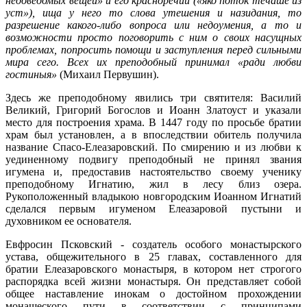
недоведомых вещей» и его красноречии («яко поток течаше из
уст»), ища у него то слова утешения и назидания, то
разрешение какого-либо вопроса или недоумения, а то и
возможности просто поговорить с ним о своих насущных
проблемах, попросить помощи и заступления перед сильными
мира сего. Всех их преподобный принимал «ради любви
гостиныя»
(Михаил Первушин).
Здесь же преподобному явились три святителя: Василий
Великий, Григорий Богослов и Иоанн Златоуст и указали
место для построения храма. В 1447 году по просьбе братии
храм был установлен, а в впоследствии обитель получила
название Спасо-Елеазаровский. По смирению и из любви к
уединенному подвигу преподобный не принял звания
игумена и, предоставив настоятельство своему ученику
преподобному Игнатию, жил в лесу близ озера.
Рукоположенный владыкою новгородским Иоанном Игнатий
сделался первым игуменом Елеазаровой пустыни и
духовником ее основателя.
Евфросин Псковский - создатель особого монастырского
устава, общежительного в 25 главах, составленного для
братии Елеазаровского монастыря, в котором нет строгого
распорядка всей жизни монастыря. Он представляет собой
общее наставление инокам о достойном прохождении
монашеского пути в соответствии с принципами