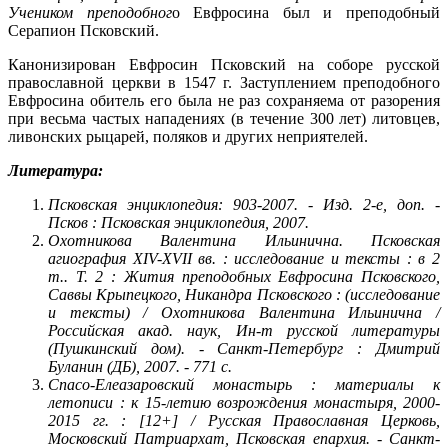
Учеником преподобног
о Евфросина был и преподобный
Серапион Псковский.
Канонизирован Евфросин Псковский на соборе русской
православной церкви в 1547 г. Заступлением преподобного
Евфросина обитель его была не раз сохраняема от разорения
при весьма частых нападениях (в течение 300 лет) литовцев,
ливонских рыцарей, поляков и других неприятелей.
Литература:
Псковская энциклопедия: 903-2007. - Изд. 2-е, доп. -
Псков : Псковская энциклопедия, 2007.
Охотникова Валентина Ильинична. Псковская
агиография XIV-XVII вв. : исследование и тексты : в 2
т.. Т. 2 : Жития преподобных Евфросина Псковского,
Саввы Крыпецкого, Никандра Псковского : (исследование
и тексты) / Охотникова Валентина Ильинична /
Российская акад. наук, Ин-т русской литературы
(Пушкинский дом). - Санкт-Петербург : Дмитрий
Буланин (ДБ), 2007. - 771 с.
Спасо-Елеазаровский монастырь : материалы к
летописи : к 15-летию возрождения монастыря, 2000-
2015 гг. : [12+] / Русская Православная Церковь,
Московский Патриархат, Псковская епархия. - Санкт-