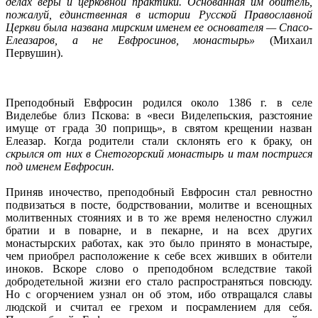
делах веры и церковной практики. Основанная им обитель,
пожалуй, единственная в истории Русской Православной
Церкви была названа мирским именем ее основателя — Спасо-
Елеазаров, а не Евфросинов, монастырь»
(Михаил
Первушин).
Преподобный Евфросин родился около 1386 г. в селе
Виделебье близ Пскова: в «веси Виделепьския, разстояние
имуще от града 30 поприщь», в святом крещении назван
Елеазар. Когда родители стали склонять его к браку, он
скрылся от них в Снетогорский монастырь и там постригся
под именем Евфросин.
Приняв иночество, преподобный Евфросин стал ревностно
подвизаться в посте, бодрствовании, молитве и всенощных
молитвенных стояниях и в то же время неленостно служил
братии и в поварне, и в пекарне, и на всех других
монастырских работах, как это было принято в монастыре,
чем приобрел расположение к себе всех живших в обители
иноков. Вскоре слово о преподобном вследствие такой
добродетельной жизни его стало распространяться повсюду.
Но с огорчением узнал он об этом, ибо отвращался славы
людской и считал ее грехом и посрамлением для себя.