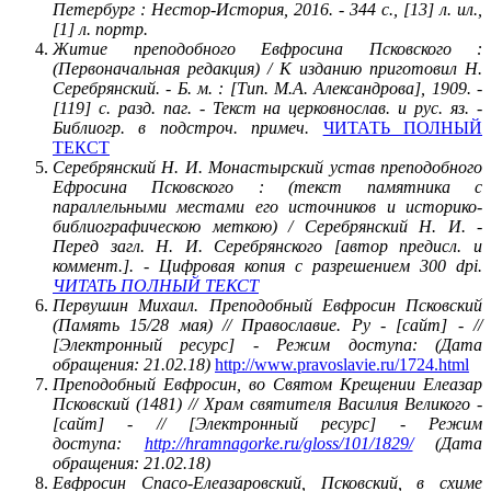
Петербург : Нестор-История, 2016. - 344 с., [13] л. ил.,
[1] л. портр.
Житие преподобного Евфросина Псковского :
(Первоначальная редакция) / К изданию приготовил Н.
Серебрянский. - Б. м. : [Тип. М.А. Александрова], 1909. -
[119] с. разд. паг. - Текст на церковнослав. и рус. яз. -
Библиогр. в подстроч. примеч.
ЧИТАТЬ ПОЛНЫЙ
ТЕКСТ
Серебрянский Н. И. Монастырский устав преподобного
Ефросина Псковского : (текст памятника с
параллельными местами его источников и историко-
библиографическою меткою) / Серебрянский Н. И. -
Перед загл. Н. И. Серебрянского [автор предисл. и
коммент.]. - Цифровая копия с разрешением 300 dpi.
ЧИТАТЬ ПОЛНЫЙ ТЕКСТ
Первушин Михаил. Преподобный Евфросин Псковский
(Память 15/28 мая) // Православие. Ру - [сайт] - //
[Электронный ресурс] - Режим доступа: (Дата
обращения: 21.02.18)
http://www.pravoslavie.ru/1724.html
Преподобный Евфросин, во Святом Крещении Елеазар
Псковский (1481) // Храм святителя Василия Великого -
[сайт] - // [Электронный ресурс] - Режим
доступа:
http://hramnagorke.ru/gloss/101/1829/
(Дата
обращения: 21.02.18)
Евфросин Спасо-Елеазаровский, Псковский, в схиме