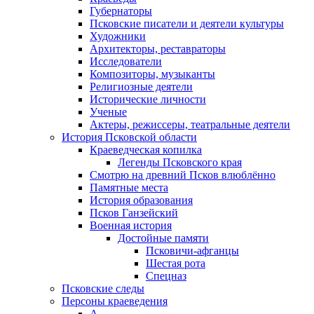
Губернаторы
Псковские писатели и деятели культуры
Художники
Архитекторы, реставраторы
Исследователи
Композиторы, музыканты
Религиозные деятели
Исторические личности
Ученые
Актеры, режиссеры, театральные деятели
История Псковской области
Краеведческая копилка
Легенды Псковского края
Смотрю на древний Псков влюблённо
Памятные места
История образования
Псков Ганзейский
Военная история
Достойные памяти
Псковичи-афганцы
Шестая рота
Спецназ
Псковские следы
Персоны краеведения
А