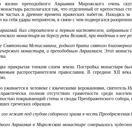
 о жизни преподобного Авраамия Мирожского очень ску
монастырь располагался так, что отделенный от крепостных сте
ля частых в древние времена вражеских набегов. Находясь за
на себя удары неприятеля, в связи с чем подвергался разорени
враамий был строителем и первым настоятелем, избранным б
нского монастыря на берегу реки Великой, при впадении в нее 
е Святополка Мстиславича, родного брата святого благоверног
ечерского монастыря, и преподобным Авраамием.
Этот монасты
ева.
два прикрытая тонким слоем земли. Постройка монастыря был
мимым распространителем православия. В середине XII века
ырю.
ую уживается в человеке с языческими верованиями, святитель
практически полном отсутствии грамотности среди населени
олностью покрывающий стены и своды Преображенского собора,
чших греческих образцов.
 его лежат под спудом соборного храма в честь Преображения 
обного Авраамия в Мирожском монастыре совершилось чудесно