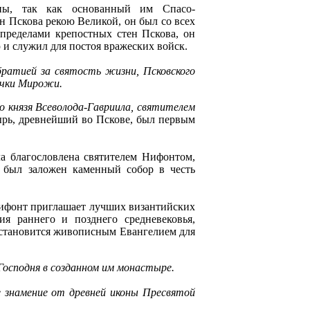
пы, так как основанный им Спасо-
н Пскова рекою Великой, он был со всех
 пределами крепостных стен Пскова, он
ю и служил для постоя вражеских войск.
ратией за святость жизни, Псковского
речки Мирожи.
о князя Всеволода-Гавриила, святителем
рь, древнейший во Пскове, был первым
а благословлена святителем Нифонтом,
 был заложен каменный собор в честь
 Нифонт приглашает лучших византийских
я раннего и позднего средневековья,
 становится живописным Евангелием для
Господня в созданном им монастыре.
е знамение от древней иконы Пресвятой