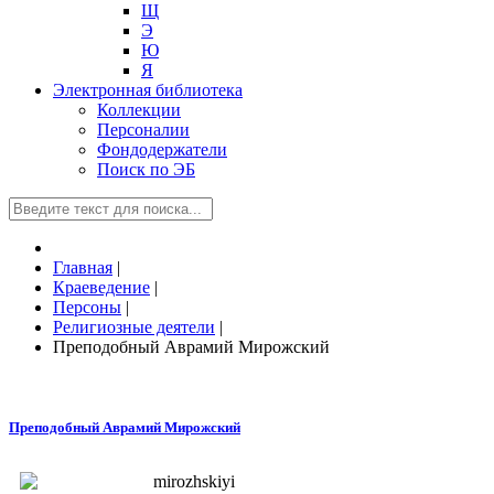
Щ
Э
Ю
Я
Электронная библиотека
Коллекции
Персоналии
Фондодержатели
Поиск по ЭБ
Главная
|
Краеведение
|
Персоны
|
Религиозные деятели
|
Преподобный Аврамий Мирожский
Преподобный Аврамий Мирожский