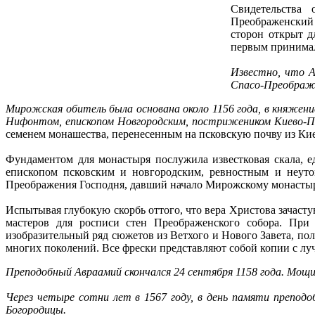
Свидетельства
Преображенский 
сторон открыт д
первым принимал 
Известно, что А
Спасо-Преображе
Мирожская обитель была основана около 1156 года, в княжени
Нифонтом, епископом Новгородским, пострижеником Киево-П
семенем монашества, перенесенным на псковскую почву из Ки
Фундаментом для монастыря послужила известковая скала, е
епископом псковским и новгородским, ревностным и неуто
Преображения Господня, давший начало Мирожскому монаст
Испытывая глубокую скорбь оттого, что вера Христова зачаст
мастеров для росписи стен Преображенского собора. При 
изобразительный ряд сюжетов из Ветхого и Нового Завета, п
многих поколений. Все фрески представляют собой копии с лу
Преподобный Авраамий скончался 24 сентября 1158 года. Мощи
Через четыре сотни лет в 1567 году, в день памяти препод
Богородицы.