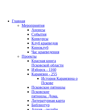
Главная
Мероприятия
Анонсы
События
Конкурсы
Клуб краеведов
Киноклуб
Час краеведения
Проекты
Красная книга
Псковской области
Изборск - 1160
Карамзин - 255
История Карамзина о
Пскове
Псковские пятницы
Псковские
пятницы. Дома.
Литературная карта
Библиотур
Архив - онлайн