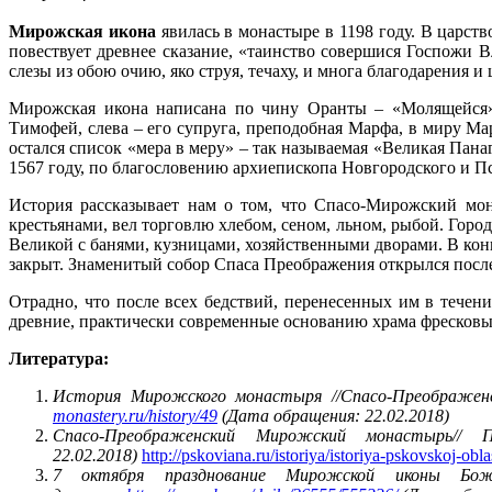
Мирожская икона
явилась в монастыре в 1198 году. В царств
повествует древнее сказание, «таинство совершися Госпожи
слезы из обою очию, яко струя, течаху, и многа благодарения 
Мирожская икона написана по чину Оранты – «Молящейся».
Тимофей, слева – его супруга, преподобная Марфа, в миру М
остался список «мера в меру» – так называемая «Великая Па
1567 году, по благословению архиепископа Новгородского и Пс
История рассказывает нам о том, что Спасо-Мирожский мо
крестьянами, вел торговлю хлебом, сеном, льном, рыбой. Гор
Великой с банями, кузницами, хозяйственными дворами. В кон
закрыт. Знаменитый собор Спаса Преображения открылся после
Отрадно, что после всех бедствий, перенесенных им в течени
древние, практически современные основанию храма фресковы
Литература:
История Мирожского монастыря //Спасо-Преображенс
monastery.ru/history/49
(Дата обращения: 22.02.2018)
Спасо-Преображенский Мирожский монастырь//
22.02.2018)
http://pskoviana.ru/istoriya/istoriya-pskovskoj-obla
7 октября празднование Мирожской иконы Бож