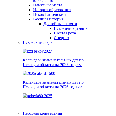
влюблённо
Памятные места
История образования
Псков Ганзейский
Военная история
Достойные памяти
Псковичи-афганцы
Шестая рота
Спецназ
Псковские следы
Календарь знаменательных дат по
Пскову и области на 2027 год>>>
Календарь знаменательных дат по
Пскову и области на 2026 год>>>
Персоны краеведения