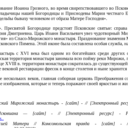
ование Иоанна Грозного, во время свирепствовавшего во Пскове
 Владычицы нашей Богородицы и Приснодевы Марии честнаго Ее
и цельбы бываху человеком от образа Матере Господня».
 Пресвятой Богородице предстоят Псковские святые: справа
ария Дмитриевна. Царь Иоанн Васильевич увез чудотворный Мир
нагия» из Спасо-Мирожского монастыря. Празднование знамения
ковского Пимена. Этой иконе была составлена особая служба, н
настырь с XVI века был одним из богатейших среди других 
одская территория монастыря занимала всю пойму реки Мирожи, 
це XVIII в. территория монастыря сократилась до существующе
 вековой реставрации фресок в конце столетия и ныне хранится
е нескольких веков, главная соборная церковь Преображения с
е изображения, которые и теперь поражают своей яркостью и жи
кий Мирожский монастырь - [сайт] - // [Электронный ре
 Псковиана — [сайт] - // [Электронный ресурс] - 
s..
ией Матери // Комсомольская правда - [сайт] - /