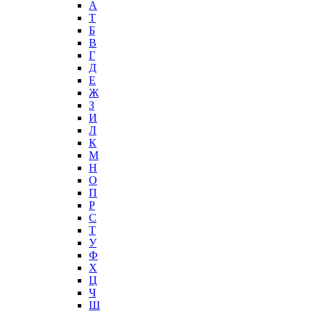
А
T
Б
В
Г
Д
Е
Ж
З
И
Л
К
М
Н
О
П
Р
С
Т
У
Ф
Х
Ц
Ч
Ш