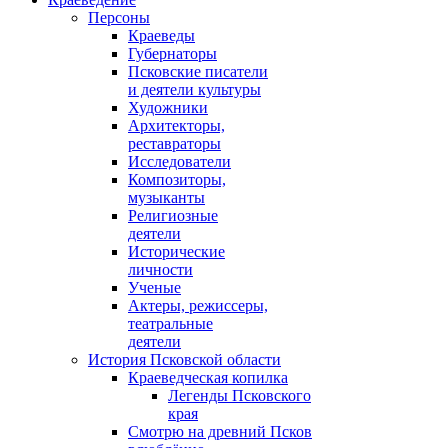
Персоны
Краеведы
Губернаторы
Псковские писатели
и деятели культуры
Художники
Архитекторы,
реставраторы
Исследователи
Композиторы,
музыканты
Религиозные
деятели
Исторические
личности
Ученые
Актеры, режиссеры,
театральные
деятели
История Псковской области
Краеведческая копилка
Легенды Псковского
края
Смотрю на древний Псков