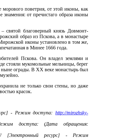
 морового поветрия, от этой иконы, как
 знамения: от пречистаго образа иконы
 – святой благоверный князь Довмонт-
ожский образ из Пскова, а в монастыре
 Мирожской иконы установлено в том же,
апечатанная в Минее 1666 года.
обителей Пскова. Он владел землями и
где стояли мукомольные мельницы, берег
й ныне ограды. В XX веке монастырь был
 музейно.
охранила не только свои стены, но даже
востью красок.
сурс] - Режим доступа:
http://mirozhsky-
Режим доступа: (Дата обращения:
/ [Электронный ресурс] - Режим