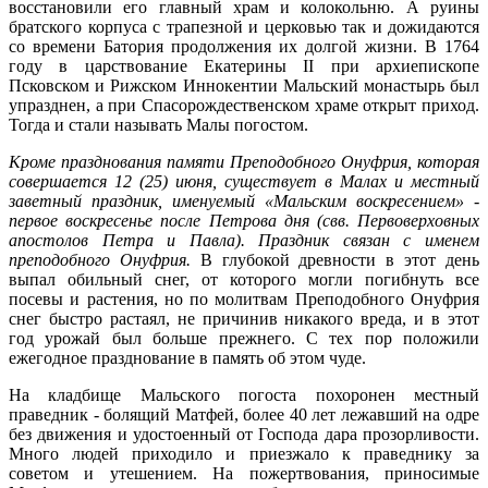
восстановили его главный храм и колокольню. А руины
братского корпуса с трапезной и церковью так и дожидаются
со времени Батория продолжения их долгой жизни. В 1764
году в царствование Екатерины II при архиепископе
Псковском и Рижском Иннокентии Мальский монастырь был
упразднен, а при Спасорождественском храме открыт приход.
Тогда и стали называть Малы погостом.
Кроме празднования памяти Преподобного Онуфрия, которая
совершается 12 (25) июня, существует в Малах и местный
заветный праздник, именуемый «Мальским воскресением» -
первое воскресенье после Петрова дня (свв. Первоверховных
апостолов Петра и Павла). Праздник связан с именем
преподобного Онуфрия.
В глубокой древности в этот день
выпал обильный снег, от которого могли погибнуть все
посевы и растения, но по молитвам Преподобного Онуфрия
снег быстро растаял, не причинив никакого вреда, и в этот
год урожай был больше прежнего. С тех пор положили
ежегодное празднование в память об этом чуде.
На кладбище Мальского погоста похоронен местный
праведник - болящий Матфей, более 40 лет лежавший на одре
без движения и удостоенный от Господа дара прозорливости.
Много людей приходило и приезжало к праведнику за
советом и утешением. На пожертвования, приносимые