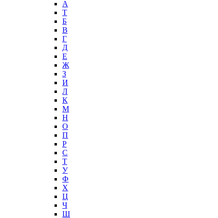
А
T
Б
В
Г
Д
Е
Ж
З
И
Л
К
М
Н
О
П
Р
С
Т
У
Ф
Х
Ц
Ч
Ш