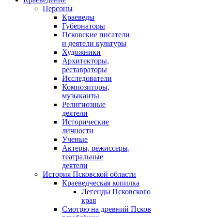
Персоны
Краеведы
Губернаторы
Псковские писатели
и деятели культуры
Художники
Архитекторы,
реставраторы
Исследователи
Композиторы,
музыканты
Религиозные
деятели
Исторические
личности
Ученые
Актеры, режиссеры,
театральные
деятели
История Псковской области
Краеведческая копилка
Легенды Псковского
края
Смотрю на древний Псков