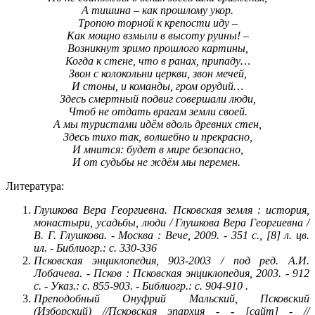
А тишина – как прошлому укор.
Тропою торной к крепости иду –
Как мощно взмыли в высоту руины! –
Возникнут зримо прошлого картины,
Когда к стене, что в ранах, припаду…
Звон с колокольни церкви, звон мечей,
И стоны, и команды, гром орудий…
Здесь смертный подвиг совершали люди,
Чтоб не отдать врагам земли своей.
А мы туристами идём вдоль древних стен,
Здесь тихо так, волшебно и прекрасно,
И мнится: будет в мире безопасно,
И от судьбы не ждём мы перемен.
Литература:
Глушкова Вера Георгиевна. Псковская земля : история,
монастыри, усадьбы, люди / Глушкова Вера Георгиевна /
В. Г. Глушкова. - Москва : Вече, 2009. - 351 с., [8] л. цв.
ил. - Библиогр.: с. 330-336
Псковская энциклопедия, 903-2003 / под ред. А.И.
Лобачева. - Псков : Псковская энциклопедия, 2003. - 912
с. - Указ.: с. 855-903. - Библиогр.: с. 904-910 .
Преподобный Онуфрий Мальский, Псковский
(Изборский) //Псковская эпархия - - [сайт] - //