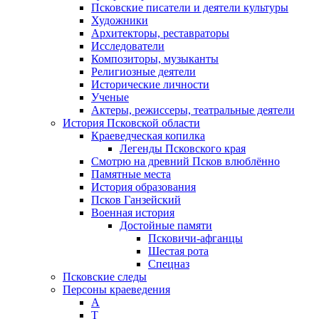
Псковские писатели и деятели культуры
Художники
Архитекторы, реставраторы
Исследователи
Композиторы, музыканты
Религиозные деятели
Исторические личности
Ученые
Актеры, режиссеры, театральные деятели
История Псковской области
Краеведческая копилка
Легенды Псковского края
Смотрю на древний Псков влюблённо
Памятные места
История образования
Псков Ганзейский
Военная история
Достойные памяти
Псковичи-афганцы
Шестая рота
Спецназ
Псковские следы
Персоны краеведения
А
T