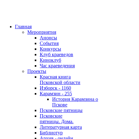
Главная
Мероприятия
Анонсы
События
Конкурсы
Клуб краеведов
Киноклуб
Час краеведения
Проекты
Красная книга
Псковской области
Изборск - 1160
Карамзин - 255
История Карамзина о
Пскове
Псковские пятницы
Псковские
пятницы. Дома.
Литературная карта
Библиотур
Архив - онлайн