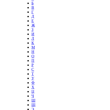
Б
В
Г
Д
Е
Ж
З
И
Л
К
М
Н
О
П
Р
С
Т
У
Ф
Х
Ц
Ч
Ш
Щ
Э