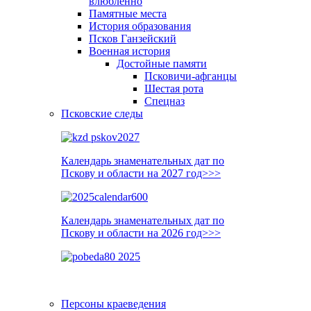
влюблённо
Памятные места
История образования
Псков Ганзейский
Военная история
Достойные памяти
Псковичи-афганцы
Шестая рота
Спецназ
Псковские следы
Календарь знаменательных дат по
Пскову и области на 2027 год>>>
Календарь знаменательных дат по
Пскову и области на 2026 год>>>
Персоны краеведения