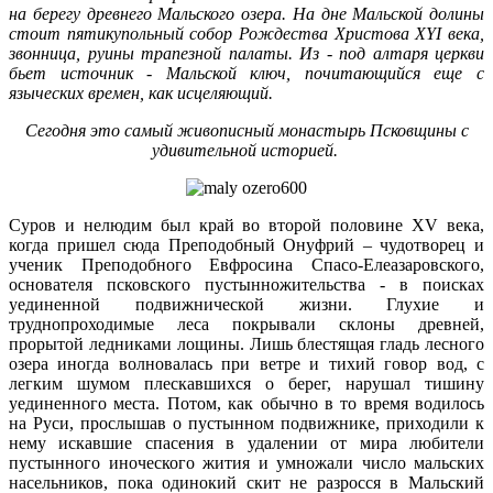
на берегу древнего Мальского озера. На дне Мальской долины
стоит пятикупольный собор Рождества Христова XYI века,
звонница, руины трапезной палаты. Из - под алтаря церкви
бьет источник - Мальской ключ, почитающийся еще с
языческих времен, как исцеляющий.
Сегодня это самый живописный монастырь Псковщины с
удивительной историей.
Суров и нелюдим был край во второй половине XV века,
когда пришел сюда Преподобный Онуфрий – чудотворец и
ученик Преподобного Евфросина Спасо-Елеазаровского,
основателя псковского пустынножительства - в поисках
уединенной подвижнической жизни. Глухие и
труднопроходимые леса покрывали склоны древней,
прорытой ледниками лощины. Лишь блестящая гладь лесного
озера иногда волновалась при ветре и тихий говор вод, с
легким шумом плескавшихся о берег, нарушал тишину
уединенного места. Потом, как обычно в то время водилось
на Руси, прослышав о пустынном подвижнике, приходили к
нему искавшие спасения в удалении от мира любители
пустынного иноческого жития и умножали число мальских
насельников, пока одинокий скит не разросся в Мальский