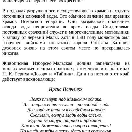
монастыря и с верою в его воскресение.
В подвалах разрушенного и существующего храмов находятся
источники ключевой воды. Это обычное явление для древних
храмов Псковской епархии. Оно вызывалось опасением
отвода воды неприятелем во время осады. Свидетелями
постоянных сражений служат и многочисленные могильники
к западу от деревни Малы. Хотя в 1581 году монастырь был
разрушен войсками польского короля Стефана Батория,
духовная жизнь на этом святом месте не прекращалась
никогда.
Живописная Изборско-Мальская долина запечатлена на
многих художественных полотнах, в том числе и на картинах
Н. К. Рериха «Дозор» и «Тайник». Да и на поэтов этот край
действует вдохновляюще:
Ирена Панченко
Легко плывут над Мальским облака.
То – отражение: взгляни – по водной глади
Две гордых птицы в свадебном наряде
Скользят, волнуя гладь воды слегка.
Журчанье струй, отрада и простор –
Как в час Божественного мира сотворенья!
Но не единожды в веках здесь шли сраженья,