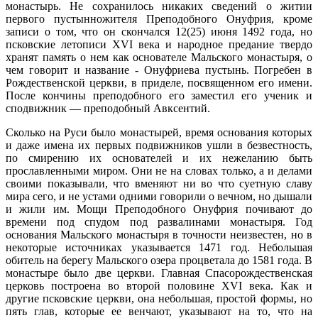
монастырь. Не сохранилось никаких сведений о житии
первого пустынножителя Преподобного Онуфрия, кроме
записи о том, что он скончался 12(25) июня 1492 года, но
псковские летописи XVI века и народное предание твердо
хранят память о нем как основателе Мальского монастыря, о
чем говорит и название - Онуфриева пустынь. Погребен в
Рождественской церкви, в приделе, посвященном его имени.
После кончины преподобного его заместил его ученик и
сподвижник — преподобный Авксентий.
Сколько на Руси было монастырей, время основания которых
и даже имена их первых подвижников ушли в безвестность,
по смирению их основателей и их нежеланию быть
прославленными миром. Они не на словах только, а и делами
своими показывали, что вменяют ни во что суетную славу
мира сего, и не устами одними говорили о вечном, но дышали
и жили им. Мощи Преподобного Онуфрия почивают до
времени под спудом под развалинами монастыря. Год
основания Мальского монастыря в точности неизвестен, но в
некоторые источниках указывается 1471 год. Небольшая
обитель на берегу Мальского озера процветала до 1581 года. В
монастыре было две церкви. Главная Спасорождественская
церковь построена во второй половине XVI века. Как и
другие псковские церкви, она небольшая, простой формы, но
пять глав, которые ее венчают, указывают на то, что на