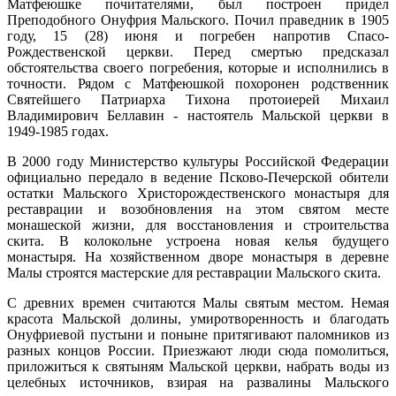
Матфеюшке почитателями, был построен придел
Преподобного Онуфрия Мальского. Почил праведник в 1905
году, 15 (28) июня и погребен напротив Спасо-
Рождественской церкви. Перед смертью предсказал
обстоятельства своего погребения, которые и исполнились в
точности. Рядом с Матфеюшкой похоронен родственник
Святейшего Патриарха Тихона протоиерей Михаил
Владимирович Беллавин - настоятель Мальской церкви в
1949-1985 годах.
В 2000 году Министерство культуры Российской Федерации
официально передало в ведение Псково-Печерской обители
остатки Мальского Христорождественского монастыря для
реставрации и возобновления на этом святом месте
монашеской жизни, для восстановления и строительства
скита. В колокольне устроена новая келья будущего
монастыря. На хозяйственном дворе монастыря в деревне
Малы строятся мастерские для реставрации Мальского скита.
С древних времен считаются Малы святым местом. Немая
красота Мальской долины, умиротворенность и благодать
Онуфриевой пустыни и поныне притягивают паломников из
разных концов России. Приезжают люди сюда помолиться,
приложиться к святыням Мальской церкви, набрать воды из
целебных источников, взирая на развалины Мальского