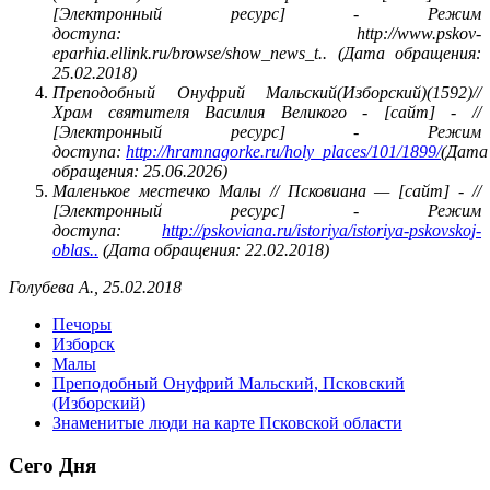
[Электронный ресурс] - Режим
доступа:
http://www.pskov-
eparhia.ellink.ru/browse/show_news_t..
(Дата обращения:
25.02.2018)
Преподобный Онуфрий Мальский(Изборский)(1592)//
Храм святителя Василия Великого - [сайт] - //
[Электронный ресурс] - Режим
доступа:
http://hramnagorke.ru/holy_places/101/1899/
(Дата
обращения: 25.06.2026)
Маленькое местечко Малы // Псковиана — [сайт] - //
[Электронный ресурс] - Режим
доступа:
http://pskoviana.ru/istoriya/istoriya-pskovskoj-
oblas..
(Дата обращения: 22.02.2018)
Голубева А., 25.02.2018
Печоры
Изборск
Малы
Преподобный Онуфрий Мальский, Псковский
(Изборский)
Знаменитые люди на карте Псковской области
Сего Дня