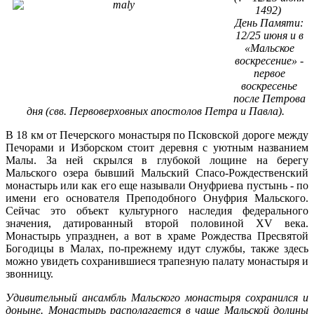
1492)
День Памяти:
12/25 июня и в
«Мальское
воскресение» -
первое
воскресенье
после Петрова
дня (свв. Первоверховных апостолов Петра и Павла).
В 18 км от Печерского монастыря по Псковской дороге между
Печорами и Изборском стоит деревня с уютным названием
Малы. За ней скрылся в глубокой лощине на берегу
Мальского озера бывший Мальский Спасо-Рождественский
монастырь или как его еще называли Онуфриева пустынь - по
имени его основателя Преподобного Онуфрия Мальского.
Сейчас это объект культурного наследия федерального
значения, датированный второй половиной XV века.
Монастырь упразднен, а вот в храме Рождества Пресвятой
Богодицы в Малах, по-прежнему идут службы, также здесь
можно увидеть сохранившиеся трапезную палату монастыря и
звонницу.
Удивительный ансамбль Мальского монастыря сохранился и
доныне. Монастырь располагается в чаше Мальской долины