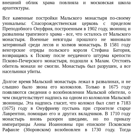
внешний облик храма повлияла и московская школа
архитектуры.
Все каменные постройки Мальского монастыря по-своему
уникальны: Спасорождественская церковь с приделом
Преподобного Онуфрия, построенным в 1902 году, звонниц и
развалины трапезного храма - все, что осталось от Мальского
монастыря. Военные невзгоды прошлого не миновали
затерянный среди лесов и холмов монастырь. В 1581 году
венгерские отряды польского короля Стефана Батория,
возвращаясь к Пскову после неудачного штурма крепости
Псково-Печерского монастыря, подошли к Малам. Отстоять
обитель монахи не смогли. Монастырь был разрушен, а все
насельники убиты.
Долгое время Мальский монастырь лежал в развалинах, и не
слышно было звона его колоколов. Только в 1675 году
появляются сведения о возобновлении Мальской обители, о
чем свидетельствует надпись на одном из колоколов Мальской
звонницы. Эта надпись гласит, что колокол был слит в 7183
(1675) году в Онуфриеву пустынь при строителе старце
Лаврентии, помощью его и других вкладчиков. В 1710 году
монастырь вновь разорен шведами, но по приказу
императрицы Анны Иоанновны при епископе Псковском
Рафаиле (Зборовском) возобновлен в 1730 году. Тогда