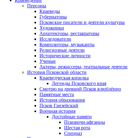
Краеведение
Персоны
Краеведы
Губернаторы
Псковские писатели и деятели культуры
Художники
Архитекторы, реставраторы
Исследователи
Композиторы, музыканты
Религиозные деятели
Исторические личности
Ученые
Актеры, режиссеры, театральные деятели
История Псковской области
Краеведческая копилка
Легенды Псковского края
Смотрю на древний Псков влюблённо
Памятные места
История образования
Псков Ганзейский
Военная история
Достойные памяти
Псковичи-афганцы
Шестая рота
Спецназ