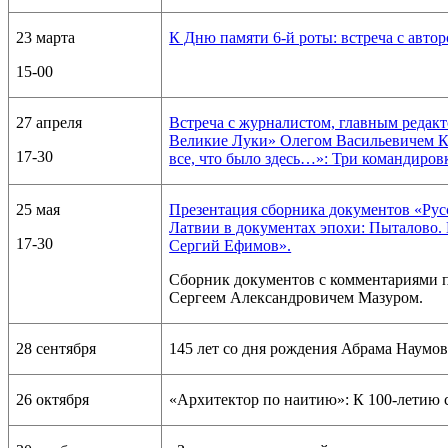
23 марта
К Дню памяти 6-й роты: встреча с авто
15-00
27 апреля
Встреча с журналистом, главным редак
Великие Луки» Олегом Васильевичем 
17-30
все, что было здесь…»: Три командиров
25 мая
Презентация сборника документов «Рус
Латвии в документах эпохи: Пыталово.
17-30
Сергий Ефимов».
Сборник документов с комментариями 
Сергеем Александровичем Мазуром.
28 сентября
145 лет со дня рождения Абрама Наумо
26 октября
«Архитектор по наитию»: К 100-летию с