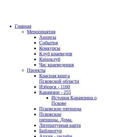
Главная
Мероприятия
Анонсы
События
Конкурсы
Клуб краеведов
Киноклуб
Час краеведения
Проекты
Красная книга
Псковской области
Изборск - 1160
Карамзин - 255
История Карамзина о
Пскове
Псковские пятницы
Псковские
пятницы. Дома.
Литературная карта
Библиотур
Архив - онлайн