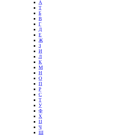
А
T
Б
В
Г
Д
Е
Ж
З
И
Л
К
М
Н
О
П
Р
С
Т
У
Ф
Х
Ц
Ч
Ш