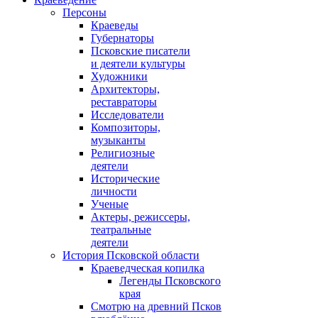
Персоны
Краеведы
Губернаторы
Псковские писатели
и деятели культуры
Художники
Архитекторы,
реставраторы
Исследователи
Композиторы,
музыканты
Религиозные
деятели
Исторические
личности
Ученые
Актеры, режиссеры,
театральные
деятели
История Псковской области
Краеведческая копилка
Легенды Псковского
края
Смотрю на древний Псков