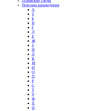
Псковские следы
Персоны краеведения
А
T
Б
В
Г
Д
Е
Ж
З
И
Л
К
М
Н
О
П
Р
С
Т
У
Ф
Х
Ц