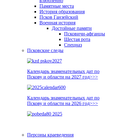
влюблённо
Памятные места
История образования
Псков Ганзейский
Военная история
Достойные памяти
Псковичи-афганцы
Шестая рота
Спецназ
Псковские следы
Календарь знаменательных дат по
Пскову и области на 2027 год>>>
Календарь знаменательных дат по
Пскову и области на 2026 год>>>
Персоны краеведения