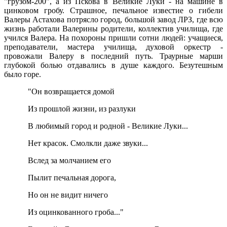
"грузом-200", а из Пскова в Великие Луки - на машине в
цинковом гробу. Страшное, печальное известие о гибели
Валеры Астахова потрясло город, большой завод ЛРЗ, где всю
жизнь работали Валерины родители, коллектив училища, где
учился Валера. На похороны пришли сотни людей: учащиеся,
преподаватели, мастера училища, духовой оркестр -
провожали Валеру в последний путь. Траурные марши
глубокой болью отдавались в душе каждого. Безутешным
было горе.
"Он возвращается домой
Из прошлой жизни, из разлуки
В любимый город и родной - Великие Луки...
Нет красок. Смолкли даже звуки...
Вслед за молчанием его
Пылит печальная дорога,
Но он не видит ничего
Из оцинкованного гроба..."