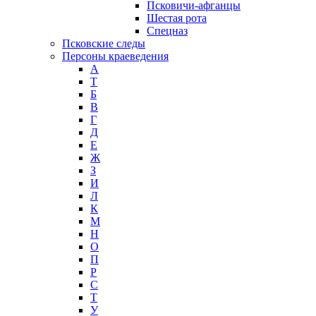
Псковичи-афганцы
Шестая рота
Спецназ
Псковские следы
Персоны краеведения
А
T
Б
В
Г
Д
Е
Ж
З
И
Л
К
М
Н
О
П
Р
С
Т
У