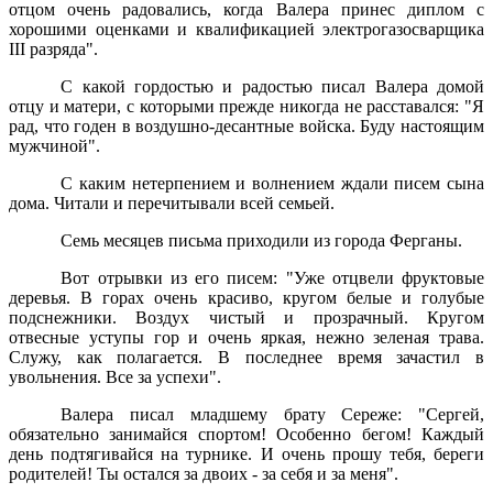
отцом очень радовались, когда Валера принес диплом с
хорошими оценками и квалификацией электрогазосварщика
III разряда".
С какой гордостью и радостью писал Валера домой
отцу и матери, с которыми прежде никогда не расставался: "Я
рад, что годен в воздушно-десантные войска. Буду настоящим
мужчиной".
С каким нетерпением и волнением ждали писем сына
дома. Читали и перечитывали всей семьей.
Семь месяцев письма приходили из города Ферганы.
Вот отрывки из его писем: "Уже отцвели фруктовые
деревья. В горах очень красиво, кругом белые и голубые
подснежники. Воздух чистый и прозрачный. Кругом
отвесные уступы гор и очень яркая, нежно зеленая трава.
Служу, как полагается. В последнее время зачастил в
увольнения. Все за успехи".
Валера писал младшему брату Сереже: "Сергей,
обязательно занимайся спортом! Особенно бегом! Каждый
день подтягивайся на турнике. И очень прошу тебя, береги
родителей! Ты остался за двоих - за себя и за меня".