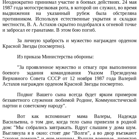
Неоднократно принимал участие в боевых действиях. 24 мая
1987 года мотострелковая рота, в которой он служил, во время
выдвижения на указанный рубеж была обстреляна
противником. Используя естественные укрытия и складки
местности, В. А. Астахов скрытно подобрался к огневой точке
и забросал ее гранатами. В этом бою погиб.
За личную храбрость и мужество награжден орденом
Красной Звезды (посмертно).
Из приказа Министерства обороны:
"За проявленное мужество и отвагу при выполнении
боевого задания командования Указом Президиума
Верховного Совета СССР от 12 ноября 1987 года Валерий
Астахов награжден орденом Красной Звезды посмертно.
Подвиг Вашего сына всегда будет ярким примером
беззаветного служения любимой Родине, Коммунистической
партии и советскому народу".
Вот как вспоминает мама Валеры, Надежда
Васильевна, о том дне, когда тело сына привезли в родной
дом: "Мы собрались завтракать. Вдруг слышим у дома шум.
Выглянула я в окно: стоят две "Волги", а во двор въезжают
"скорая помощь" и еще машины. Вышли военные, директор