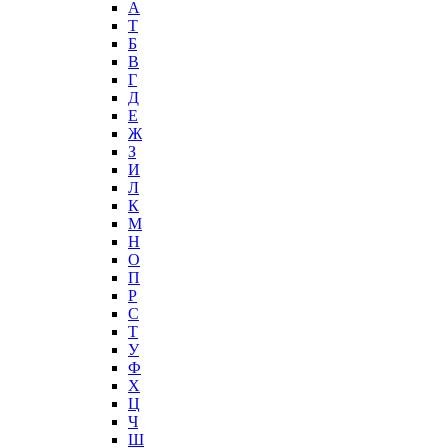
А
T
Б
В
Г
Д
Е
Ж
З
И
Л
К
М
Н
О
П
Р
С
Т
У
Ф
Х
Ц
Ч
Ш