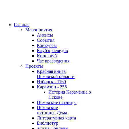
Главная
Мероприятия
Анонсы
События
Конкурсы
Клуб краеведов
Киноклуб
Час краеведения
Проекты
Красная книга
Псковской области
Изборск - 1160
Карамзин - 255
История Карамзина о
Пскове
Псковские пятницы
Псковские
пятницы. Дома.
Литературная карта
Библиотур
Архив - онлайн