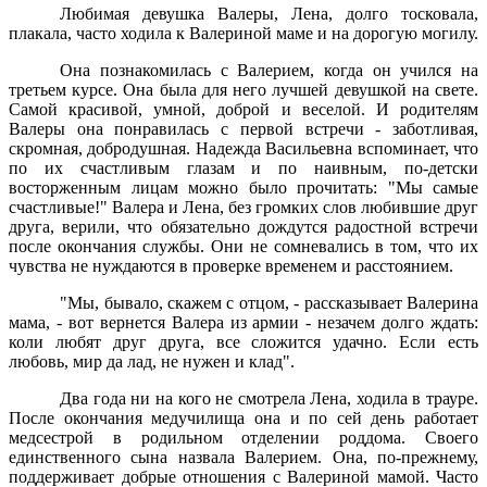
Любимая девушка Валеры, Лена, долго тосковала,
плакала, часто ходила к Валериной маме и на дорогую могилу.
Она познакомилась с Валерием, когда он учился на
третьем курсе. Она была для него лучшей девушкой на свете.
Самой красивой, умной, доброй и веселой. И родителям
Валеры она понравилась с первой встречи - заботливая,
скромная, добродушная. Надежда Васильевна вспоминает, что
по их счастливым глазам и по наивным, по-детски
восторженным лицам можно было прочитать: "Мы самые
счастливые!" Валера и Лена, без громких слов любившие друг
друга, верили, что обязательно дождутся радостной встречи
после окончания службы. Они не сомневались в том, что их
чувства не нуждаются в проверке временем и расстоянием.
"Мы, бывало, скажем с отцом, - рассказывает Валерина
мама, - вот вернется Валера из армии - незачем долго ждать:
коли любят друг друга, все сложится удачно. Если есть
любовь, мир да лад, не нужен и клад".
Два года ни на кого не смотрела Лена, ходила в трауре.
После окончания медучилища она и по сей день работает
медсестрой в родильном отделении роддома. Своего
единственного сына назвала Валерием. Она, по-прежнему,
поддерживает добрые отношения с Валериной мамой. Часто