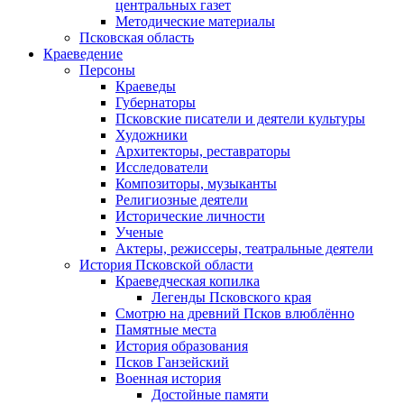
центральных газет
Методические материалы
Псковская область
Краеведение
Персоны
Краеведы
Губернаторы
Псковские писатели и деятели культуры
Художники
Архитекторы, реставраторы
Исследователи
Композиторы, музыканты
Религиозные деятели
Исторические личности
Ученые
Актеры, режиссеры, театральные деятели
История Псковской области
Краеведческая копилка
Легенды Псковского края
Смотрю на древний Псков влюблённо
Памятные места
История образования
Псков Ганзейский
Военная история
Достойные памяти