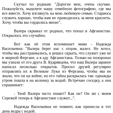
Скучал по родным: "Дорогие мои, очень скучаю.
Пожалуйста, вышлите нашу семейную фотографию, где мы
все вместе. Хочу взглянуть на мою любимую семью. Стараюсь
служить хорошо, чтобы вам не приводилось за меня краснеть.
Хочу, чтобы вы гордились мною".
Валера скрывал от родных, что попал в Афганистан.
Открылось это случайно.
Вот как об этом вспоминает мама - Надежда
Васильевна: "Валера берег нас с отцом, жалел. Не хотел,
чтобы мы расстраивались, и решил скрыть, что служит уже не
в мирной Фергане, а в аду Афганистана. Только на похоронах
мы узнали от его друга В. Кудрявцева, что наш Валера заранее
написал несколько открыток. Просил друзей регулярно
отправлять их в Великие Луки из Ферганы, чтобы мы не
знали, что он на войне, но его тайна раскрылась так: однажды
утром пошла я на колонку за водой. Встречаю соседку, а она
спрашивает:
- Твой Валера часто пишет? Как он? Он же с моим
Сережей теперь в Афганистане служит...".
Надежда Васильевна не помнит, как принесла в тот
день ведра с водой.