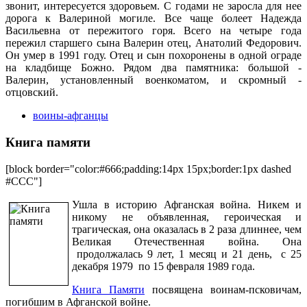
звонит, интересуется здоровьем. С годами не заросла для нее
дорога к Валериной могиле. Все чаще болеет Надежда
Васильевна от пережитого горя. Всего на четыре года
пережил старшего сына Валерин отец, Анатолий Федорович.
Он умер в 1991 году. Отец и сын похоронены в одной ограде
на кладбище Божно. Рядом два памятника: большой -
Валерин, установленный военкоматом, и скромный -
отцовский.
воины-афганцы
Книга памяти
[block border="color:#666;padding:14px 15px;border:1px dashed
#CCC"]
Ушла в историю Афганская война. Никем и
никому не объявленная, героическая и
трагическая, она оказалась в 2 раза длиннее, чем
Великая Отечественная война. Она
продолжалась 9 лет, 1 месяц и 21 день, с 25
декабря 1979 по 15 февраля 1989 года.
Книга Памяти
посвящена воинам-псковичам,
погибшим в Афганской войне.