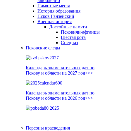
влюблённо
Памятные места
История образования
Псков Ганзейский
Военная история
Достойные памяти
Псковичи-афганцы
Шестая рота
Спецназ
Псковские следы
Календарь знаменательных дат по
Пскову и области на 2027 год>>>
Календарь знаменательных дат по
Пскову и области на 2026 год>>>
Персоны краеведения