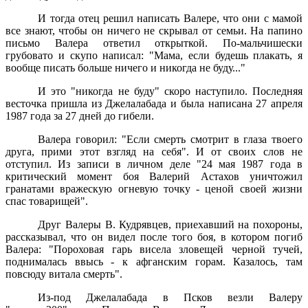
И тогда отец решил написать Валере, что они с мамой
все знают, чтобы он ничего не скрывал от семьи. На папино
письмо Валера ответил открыткой. По-мальчишески
грубовато и скупо написал: "Мама, если будешь плакать, я
вообще писать больше ничего и никогда не буду..."
И это "никогда не буду" скоро наступило. Последняя
весточка пришла из Джелалабада и была написана 27 апреля
1987 года за 27 дней до гибели.
Валера говорил: "Если смерть смотрит в глаза твоего
друга, прими этот взгляд на себя". И от своих слов не
отступил. Из записи в личном деле "24 мая 1987 года в
критический момент боя Валерий Астахов уничтожил
гранатами вражескую огневую точку - ценой своей жизни
спас товарищей".
Друг Валеры В. Кудрявцев, приехавший на похороны,
рассказывал, что он видел после того боя, в котором погиб
Валера: "Пороховая гарь висела зловещей черной тучей,
поднималась ввысь - к афганским горам. Казалось, там
повсюду витала смерть".
Из-под Джелалабада в Псков везли Валеру