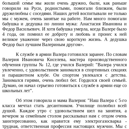
большой семье мы жили очень дружно, были, как раньше
говорили на Руси, роднистыми, помогали близким, были
дружелюбны с соседями. Наших детей воспитывали не только
мы с мужем, очень занятые на работе. Нам много помогали
бабушка и дедушка по линии мужа: Анастасия Ивановна и
Федор Васильевич. И хотя бабушка умерла, когда Валере было
4 года, он помнил ее доброту и любовь и пронес к ней
великое уважение через свою короткую жизнь. А дедушка
Федор был лучшим Валериным другом».
К службе в армии Валера готовился заранее. По словам
Валерия Ивановича Киселева, мастера производственного
обучения группы № 12, где учился Валерий: "Валера учился
увлеченно, с удовольствием занимался в спортивных секциях
и парашютном клубе. Он спортом увлекался с детства.
Занимался гирями, очень любил бег. Гордился своей семьей.
Думаю, он начал серьезно готовиться к службе в армии еще со
школьных лет".
Об этом говорила и мама Валерия: "Наш Валера с 5-го
класса мечтал стать десантником. Училище полюбил всей
душой. Каждое утро с удовольствием шел на занятия, а
вечером за семейным столом рассказывал нам с отцом очень
заинтересованно, как нравится ему электрогазосварка -
трудная, ответственная профессия настоящих мужчин. Мы с