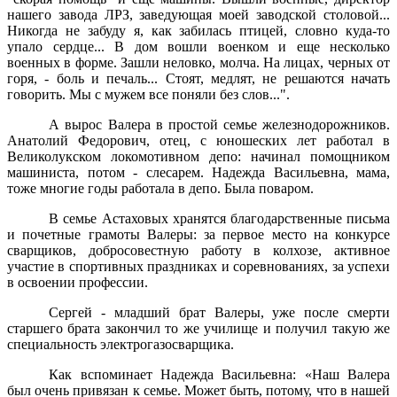
нашего завода ЛРЗ, заведующая моей заводской столовой...
Никогда не забуду я, как забилась птицей, словно куда-то
упало сердце... В дом вошли военком и еще несколько
военных в форме. Зашли неловко, молча. На лицах, черных от
горя, - боль и печаль... Стоят, медлят, не решаются начать
говорить. Мы с мужем все поняли без слов...".
А вырос Валера в простой семье железнодорожников.
Анатолий Федорович, отец, с юношеских лет работал в
Великолукском локомотивном депо: начинал помощником
машиниста, потом - слесарем. Надежда Васильевна, мама,
тоже многие годы работала в депо. Была поваром.
В семье Астаховых хранятся благодарственные письма
и почетные грамоты Валеры: за первое место на конкурсе
сварщиков, добросовестную работу в колхозе, активное
участие в спортивных праздниках и соревнованиях, за успехи
в освоении профессии.
Сергей - младший брат Валеры, уже после смерти
старшего брата закончил то же училище и получил такую же
специальность электрогазосварщика.
Как вспоминает Надежда Васильевна: «Наш Валера
был очень привязан к семье. Может быть, потому, что в нашей