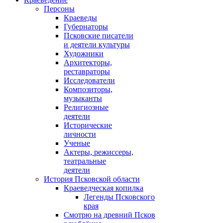
Персоны
Краеведы
Губернаторы
Псковские писатели
и деятели культуры
Художники
Архитекторы,
реставраторы
Исследователи
Композиторы,
музыканты
Религиозные
деятели
Исторические
личности
Ученые
Актеры, режиссеры,
театральные
деятели
История Псковской области
Краеведческая копилка
Легенды Псковского
края
Смотрю на древний Псков