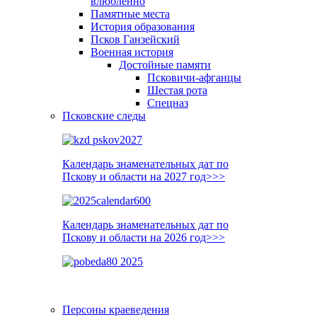
влюблённо
Памятные места
История образования
Псков Ганзейский
Военная история
Достойные памяти
Псковичи-афганцы
Шестая рота
Спецназ
Псковские следы
Календарь знаменательных дат по
Пскову и области на 2027 год>>>
Календарь знаменательных дат по
Пскову и области на 2026 год>>>
Персоны краеведения