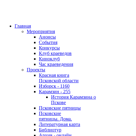
Главная
Мероприятия
Анонсы
События
Конкурсы
Клуб краеведов
Киноклуб
Час краеведения
Проекты
Красная книга
Псковской области
Изборск - 1160
Карамзин - 255
История Карамзина о
Пскове
Псковские пятницы
Псковские
пятницы. Дома.
Литературная карта
Библиотур
Архив - онлайн