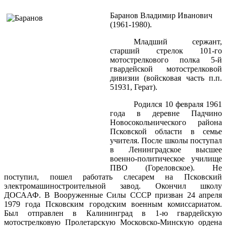
Баранов Владимир Иванович
(1961-1980).
Младший сержант,
старший стрелок 101-го
мотострелкового полка 5-й
гвардейской мотострелковой
дивизии (войсковая часть п.п.
51931, Герат).
Родился 10 февраля 1961
года в деревне Падчино
Новосокольнического района
Псковской области в семье
учителя. После школы поступал
в Ленинградское высшее
военно-политическое училище
ПВО (Гореловское). Не
поступил, пошел работать слесарем на Псковский
электромашиностроительной завод. Окончил школу
ДОСААФ. В Вооруженные Силы СССР призван 24 апреля
1979 года Псковским городским военным комиссариатом.
Был отправлен в Калининград в 1-ю гвардейскую
мотострелковую Пролетарскую Московско-Минскую ордена