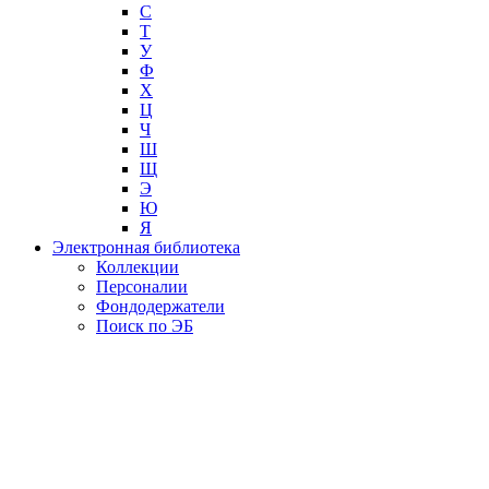
С
Т
У
Ф
Х
Ц
Ч
Ш
Щ
Э
Ю
Я
Электронная библиотека
Коллекции
Персоналии
Фондодержатели
Поиск по ЭБ