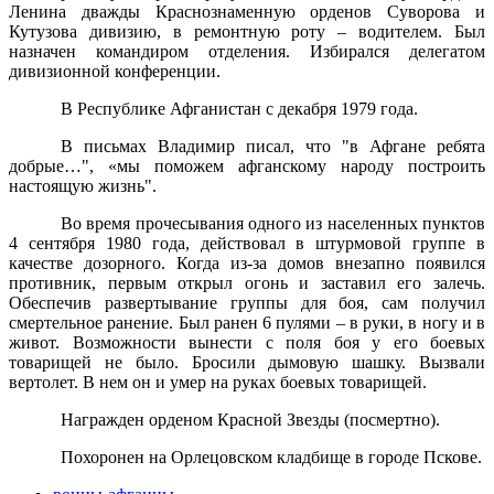
Ленина дважды Краснознаменную орденов Суворова и
Кутузова дивизию, в ремонтную роту – водителем. Был
назначен командиром отделения. Избирался делегатом
дивизионной конференции.
В Республике Афганистан с декабря 1979 года.
В письмах Владимир писал, что "в Афгане ребята
добрые…", «мы поможем афганскому народу построить
настоящую жизнь".
Во время прочесывания одного из населенных пунктов
4 сентября 1980 года, действовал в штурмовой группе в
качестве дозорного. Когда из-за домов внезапно появился
противник, первым открыл огонь и заставил его залечь.
Обеспечив развертывание группы для боя, сам получил
смертельное ранение. Был ранен 6 пулями – в руки, в ногу и в
живот. Возможности вынести с поля боя у его боевых
товарищей не было. Бросили дымовую шашку. Вызвали
вертолет. В нем он и умер на руках боевых товарищей.
Награжден орденом Красной Звезды (посмертно).
Похоронен на Орлецовском кладбище в городе Пскове.