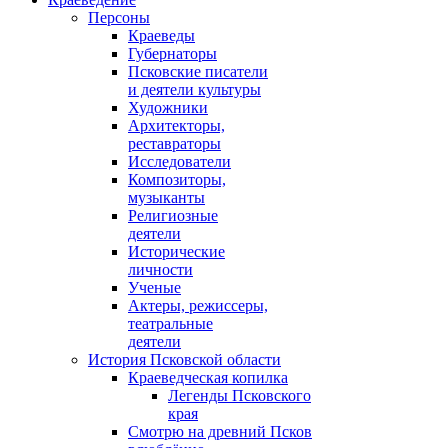
Персоны
Краеведы
Губернаторы
Псковские писатели
и деятели культуры
Художники
Архитекторы,
реставраторы
Исследователи
Композиторы,
музыканты
Религиозные
деятели
Исторические
личности
Ученые
Актеры, режиссеры,
театральные
деятели
История Псковской области
Краеведческая копилка
Легенды Псковского
края
Смотрю на древний Псков