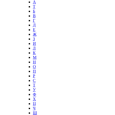
А
T
Б
В
Г
Д
Е
Ж
З
И
Л
К
М
Н
О
П
Р
С
Т
У
Ф
Х
Ц
Ч
Ш