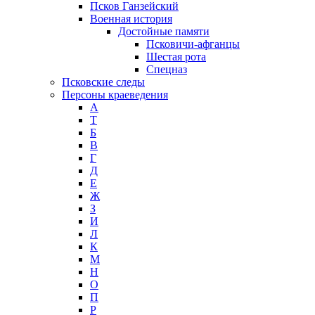
Псков Ганзейский
Военная история
Достойные памяти
Псковичи-афганцы
Шестая рота
Спецназ
Псковские следы
Персоны краеведения
А
T
Б
В
Г
Д
Е
Ж
З
И
Л
К
М
Н
О
П
Р