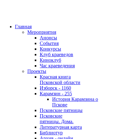
Главная
Мероприятия
Анонсы
События
Конкурсы
Клуб краеведов
Киноклуб
Час краеведения
Проекты
Красная книга
Псковской области
Изборск - 1160
Карамзин - 255
История Карамзина о
Пскове
Псковские пятницы
Псковские
пятницы. Дома.
Литературная карта
Библиотур
Архив - онлайн