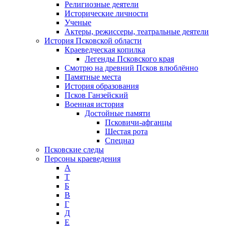
Религиозные деятели
Исторические личности
Ученые
Актеры, режиссеры, театральные деятели
История Псковской области
Краеведческая копилка
Легенды Псковского края
Смотрю на древний Псков влюблённо
Памятные места
История образования
Псков Ганзейский
Военная история
Достойные памяти
Псковичи-афганцы
Шестая рота
Спецназ
Псковские следы
Персоны краеведения
А
T
Б
В
Г
Д
Е