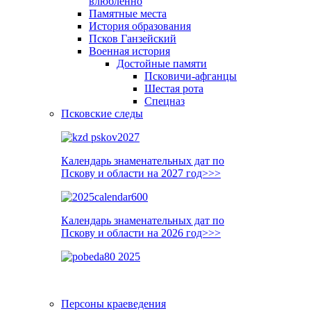
влюблённо
Памятные места
История образования
Псков Ганзейский
Военная история
Достойные памяти
Псковичи-афганцы
Шестая рота
Спецназ
Псковские следы
Календарь знаменательных дат по
Пскову и области на 2027 год>>>
Календарь знаменательных дат по
Пскову и области на 2026 год>>>
Персоны краеведения