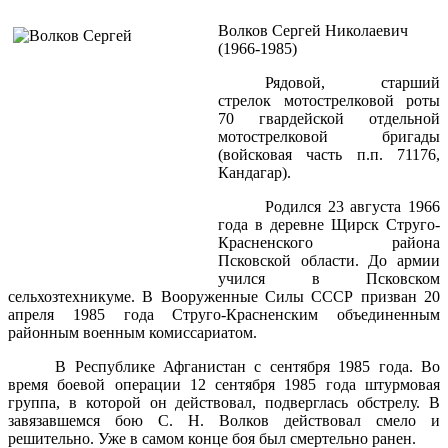
Волков Сергей Николаевич
(1966-1985)
Рядовой, старший
стрелок мотострелковой роты
70 гвардейской отдельной
мотострелковой бригады
(войсковая часть п.п. 71176,
Кандагар).
Родился 23 августа 1966
года в деревне Щирск Струго-
Красненского района
Псковской области. До армии
учился в Псковском
сельхозтехникуме. В Вооруженные Силы СССР призван 20
апреля 1985 года Струго-Красненским объединенным
районным военным комиссариатом.
В Республике Афганистан с сентября 1985 года. Во
время боевой операции 12 сентября 1985 года штурмовая
группа, в которой он действовал, подверглась обстрелу. В
завязавшемся бою С. Н. Волков действовал смело и
решительно. Уже в самом конце боя был смертельно ранен.