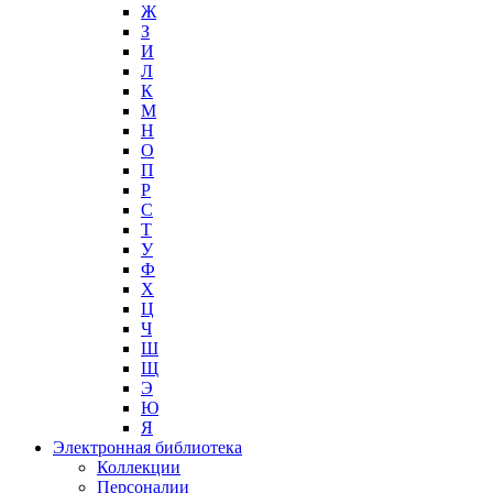
Ж
З
И
Л
К
М
Н
О
П
Р
С
Т
У
Ф
Х
Ц
Ч
Ш
Щ
Э
Ю
Я
Электронная библиотека
Коллекции
Персоналии