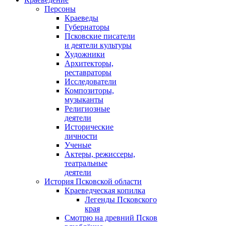
Персоны
Краеведы
Губернаторы
Псковские писатели
и деятели культуры
Художники
Архитекторы,
реставраторы
Исследователи
Композиторы,
музыканты
Религиозные
деятели
Исторические
личности
Ученые
Актеры, режиссеры,
театральные
деятели
История Псковской области
Краеведческая копилка
Легенды Псковского
края
Смотрю на древний Псков