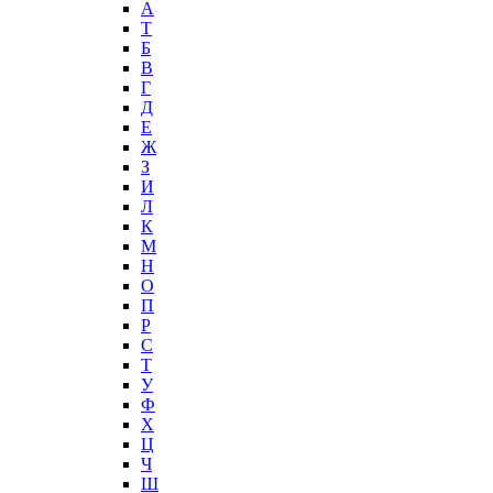
А
T
Б
В
Г
Д
Е
Ж
З
И
Л
К
М
Н
О
П
Р
С
Т
У
Ф
Х
Ц
Ч
Ш