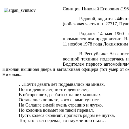
Свинцов Николай Егорович (1960
Рядовой, водитель 446 о
(войсковая часть п.п. 27717, Пул
Родился 14 мая 1960 г
промышленном предприятии. На
11 ноября 1978 года Локнянски
В Республике Афганиста
военной техники подверглась 
Водителем первого автомобиля
Николай вышибал дверь и выталкивал офицера (тот умер от ож
Николая...
…Почти девять лет подрывались на минах,
Почти девять лет, почти девять лет,
В обгоревших, разбитых наших машинах
Оставались лишь те, кого с нами тут нет
На Саланге зимой очень страшно и жутко,
Но колонна возьмет не такой перевал.
Пусть колеса скользят, пропасть рядом не шутка,
Тот, кто взял перевал, тот мужчиною стал…