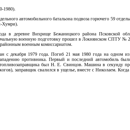
-1980).
тдельного автомобильного батальона подвоза горючего 59 отдел
и-Хумри).
ода в деревне Вихрище Бежаницкого района Псковской обл
чальную военную подготовку прошел в Локнянском СПТУ № 
м районным военным комиссариатом.
н с декабря 1979 года. Погиб 21 мая 1980 года на одном из 
нападению противника. Первый и последний автомобиль были
-топливозаправщика был Н. Е. Свинцов. Машина в секунду пр
огов), заправщик свалился в ущелье, вместе с Николаем. Когда