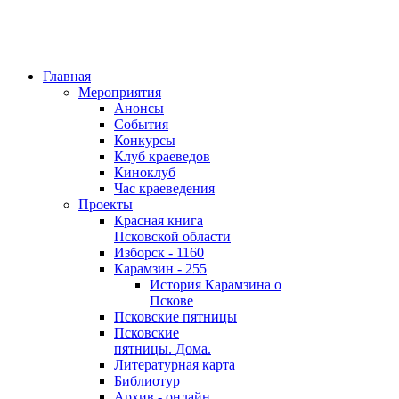
Главная
Мероприятия
Анонсы
События
Конкурсы
Клуб краеведов
Киноклуб
Час краеведения
Проекты
Красная книга
Псковской области
Изборск - 1160
Карамзин - 255
История Карамзина о
Пскове
Псковские пятницы
Псковские
пятницы. Дома.
Литературная карта
Библиотур
Архив - онлайн