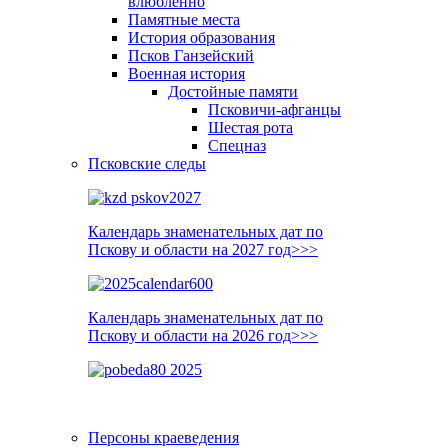
влюблённо
Памятные места
История образования
Псков Ганзейский
Военная история
Достойные памяти
Псковичи-афганцы
Шестая рота
Спецназ
Псковские следы
Календарь знаменательных дат по
Пскову и области на 2027 год>>>
Календарь знаменательных дат по
Пскову и области на 2026 год>>>
Персоны краеведения