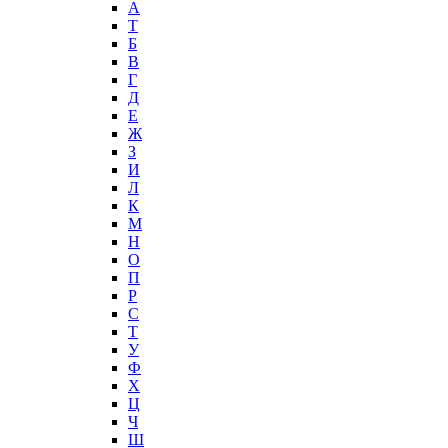
А
T
Б
В
Г
Д
Е
Ж
З
И
Л
К
М
Н
О
П
Р
С
Т
У
Ф
Х
Ц
Ч
Ш