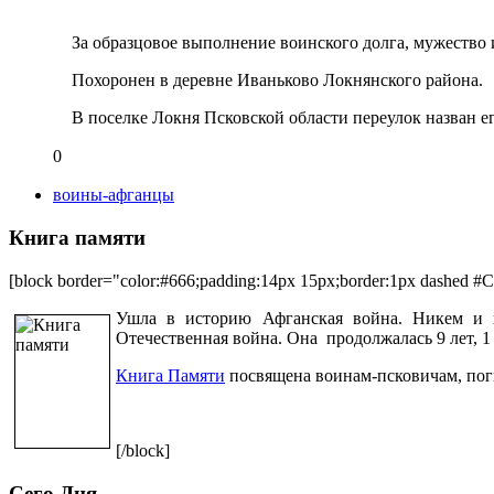
За образцовое выполнение воинского долга, мужество 
Похоронен в деревне Иваньково Локнянского района.
В поселке Локня Псковской области переулок назван ег
0
воины-афганцы
Книга памяти
[block border="color:#666;padding:14px 15px;border:1px dashed #
Ушла в историю Афганская война. Никем и ни
Отечественная война. Она продолжалась 9 лет, 1 
Книга Памяти
посвящена воинам-псковичам, пог
[/block]
Сего Дня