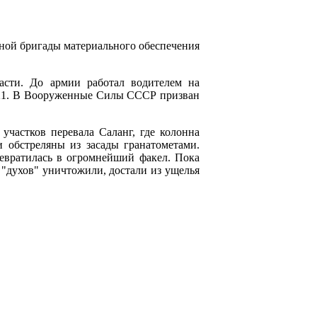
ьной бригады материального обеспечения
асти. До армии работал водителем на
21. В Вооруженные Силы СССР призван
участков перевала Саланг, где колонна
 обстреляны из засады гранатометами.
евратилась в огромнейший факел. Пока
 "духов" уничтожили, достали из ущелья