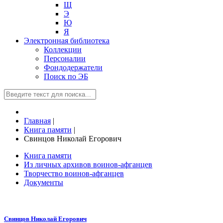
Щ
Э
Ю
Я
Электронная библиотека
Коллекции
Персоналии
Фондодержатели
Поиск по ЭБ
Главная
|
Книга памяти
|
Свинцов Николай Егорович
Книга памяти
Из личных архивов воинов-афганцев
Творчество воинов-афганцев
Документы
Свинцов Николай Егорович