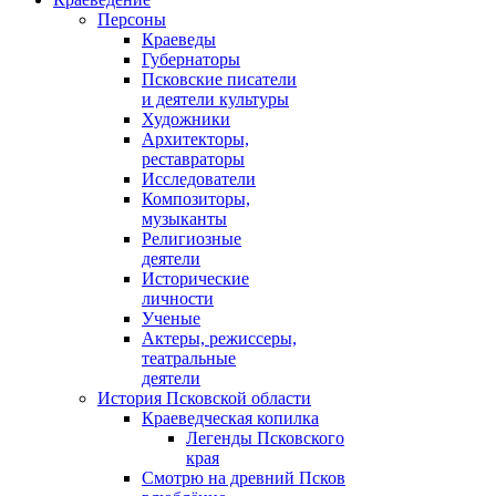
Персоны
Краеведы
Губернаторы
Псковские писатели
и деятели культуры
Художники
Архитекторы,
реставраторы
Исследователи
Композиторы,
музыканты
Религиозные
деятели
Исторические
личности
Ученые
Актеры, режиссеры,
театральные
деятели
История Псковской области
Краеведческая копилка
Легенды Псковского
края
Смотрю на древний Псков