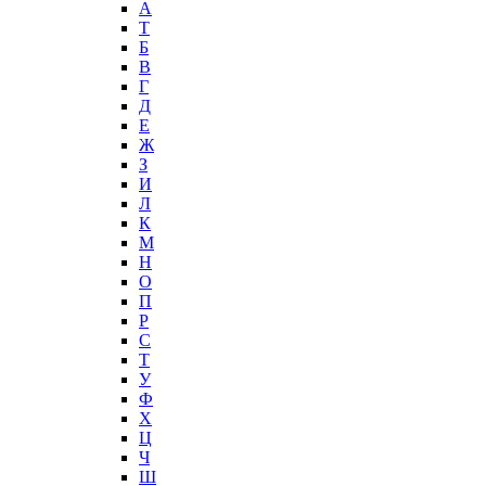
А
T
Б
В
Г
Д
Е
Ж
З
И
Л
К
М
Н
О
П
Р
С
Т
У
Ф
Х
Ц
Ч
Ш