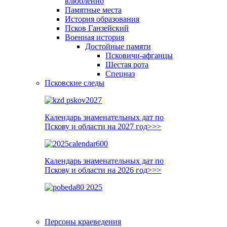
влюблённо
Памятные места
История образования
Псков Ганзейский
Военная история
Достойные памяти
Псковичи-афганцы
Шестая рота
Спецназ
Псковские следы
Календарь знаменательных дат по
Пскову и области на 2027 год>>>
Календарь знаменательных дат по
Пскову и области на 2026 год>>>
Персоны краеведения