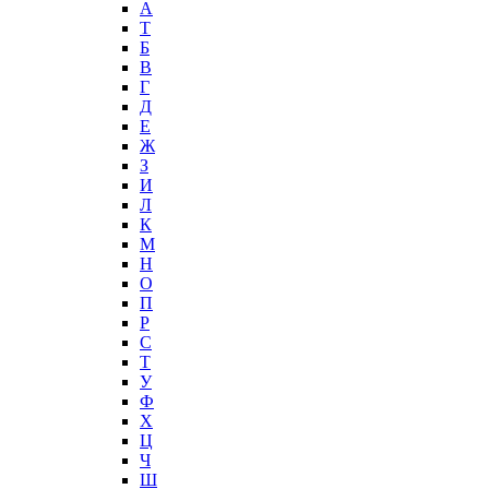
А
T
Б
В
Г
Д
Е
Ж
З
И
Л
К
М
Н
О
П
Р
С
Т
У
Ф
Х
Ц
Ч
Ш