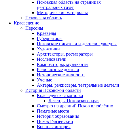
Псковская область на страницах
центральных газет
Методические материалы
Псковская область
Краеведение
Персоны
Краеведы
Губернаторы
Псковские писатели и деятели культуры
Художники
Архитекторы, реставраторы
Исследователи
Композиторы, музыканты
Религиозные деятели
Исторические личности
Ученые
Актеры, режиссеры, театральные деятели
История Псковской области
Краеведческая копилка
Легенды Псковского края
Смотрю на древний Псков влюблённо
Памятные места
История образования
Псков Ганзейский
Военная история