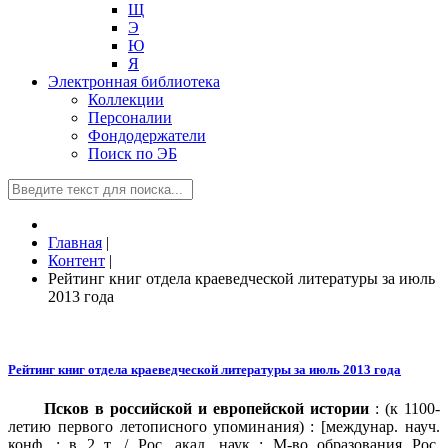
Щ
Э
Ю
Я
Электронная библиотека
Коллекции
Персоналии
Фондодержатели
Поиск по ЭБ
Главная
|
Контент
|
Рейтинг книг отдела краеведческой литературы за июль
2013 года
Рейтинг книг отдела краеведческой литературы за июль 2013 года
Псков в российской и европейской истории
: (к 1100-
летию первого летописного упоминания) : [междунар. науч.
конф. : в 2 т. / Рос. акад. наук ; М-во образования Рос.