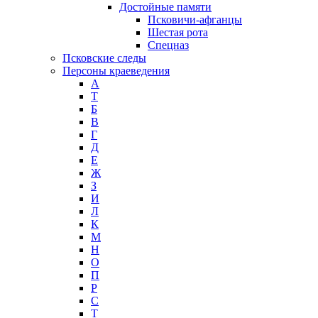
Достойные памяти
Псковичи-афганцы
Шестая рота
Спецназ
Псковские следы
Персоны краеведения
А
T
Б
В
Г
Д
Е
Ж
З
И
Л
К
М
Н
О
П
Р
С
Т