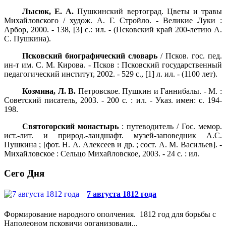
Лысюк, Е. А.
Пушкинский вертоград. Цветы и травы
Михайловского / худож. А. Г. Стройло. - Великие Луки :
Арбор, 2000. - 138, [3] с.: ил. - (Псковский край 200-летию А.
С. Пушкина).
Псковский биографический словарь
/ Псков. гос. пед.
ин-т им. С. М. Кирова. - Псков : Псковский государственный
педагогический институт, 2002. - 529 с., [1] л. ил. - (1100 лет).
Козмина, Л. В.
Петровское. Пушкин и Ганнибалы. - М. :
Советский писатель, 2003. - 200 с. : ил. - Указ. имен: с. 194-
198.
Святогорский монастырь
: путеводитель / Гос. мемор.
ист.-лит. и природ.-ландшафт. музей-заповедник А.С.
Пушкина ; [фот. Н. А. Алексеев и др. ; сост. А. М. Васильев]. -
Михайловское : Сельцо Михайловское, 2003. - 24 с. : ил.
Сего Дня
7 августа 1812 года
Формирование народного ополчения. 1812 год для борьбы с
Наполеоном псковичи организовали...