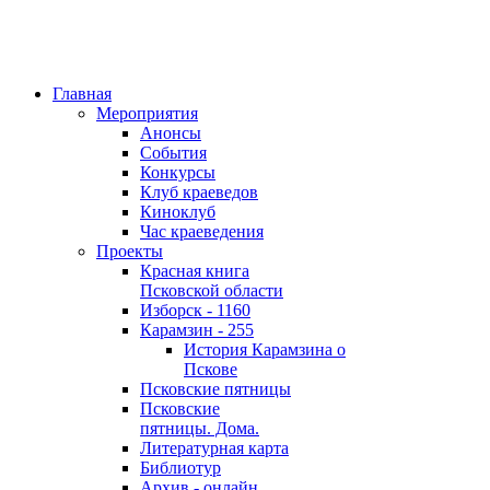
Главная
Мероприятия
Анонсы
События
Конкурсы
Клуб краеведов
Киноклуб
Час краеведения
Проекты
Красная книга
Псковской области
Изборск - 1160
Карамзин - 255
История Карамзина о
Пскове
Псковские пятницы
Псковские
пятницы. Дома.
Литературная карта
Библиотур
Архив - онлайн