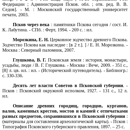
Федерации ; Администрация Псков. обл. ; отв. ред. В. В.
Седов]. - М. : Московский государственный университет
печати, 2003.
Псков через века
: памятники Пскова сегодня / сост. И.
К. Лабутина. - СПб. : Ферт, 1994. - 269 с. : ил.
Морозкина, Е. Н.
Церковное зодчество древнего Пскова.
Зодчество Пскова как наследие : [в 2 т.]. ] / Е. Н. Морозкина. -
Москва : Северный паломник, 2007.
Глушкова, В. Г.
Псковская земля : история, монастыри,
усадьбы, люди / В. Г. Глушкова. - Москва : Вече, 2009. - 351 с.,
[8] л. цв. ил. : ил. - (Исторический путеводитель). - Библиогр.:
с. 330-336.
Десять лет власти Советов в Псковской губернии
. -
Псков : Псковский окружной исполком, 1927. - 131 с., 12 л.
ил.
Описание древних городищ, городцов, курганов,
валов, каменных крестов, мостов и камней с отпечатками
разных предметов, сохранившихся в Псковской губернии
:
(материалы для составления археологической карты). - Псков :
Типография Псковского губернского правления, 1897. – 25 с.