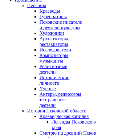
Персоны
Краеведы
Губернаторы
Псковские писатели
и деятели культуры
Художники
Архитекторы,
реставраторы
Исследователи
Композиторы,
музыканты
Религиозные
деятели
Исторические
личности
Ученые
Актеры, режиссеры,
театральные
деятели
История Псковской области
Краеведческая копилка
Легенды Псковского
края
Смотрю на древний Псков