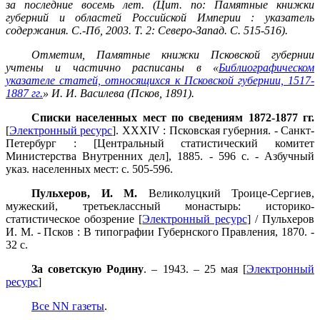
за последние восемь лет. (Цит. по: Памятные книжки
губерний и областей Российской Империи : указатель
содержания. С.-Пб, 2003. Т. 2: Северо-Запад. С. 515-516).
Отметим, Памятные книжки Псковской губернии
учтены и частично расписаны в «
Библиографическом
указателе статей, относящихся к Псковской губернии, 1517-
1887 гг.
» И. И. Василева (Псков, 1891).
Списки населенных мест по сведениям 1872-1877 гг.
[
Электронный ресурс
]. XXXIV : Псковская губерния. - Санкт-
Петербург : [Центральный статистический комитет
Министерства Внутренних дел], 1885. - 596 с. - Азбучный
указ. населенных мест: с. 505-596.
Пульхеров, И. М.
Великолуцкий Троице-Сергиев,
мужеский, третьеклассный монастырь: историко-
статистическое обозрение [
Электронный ресурс
] / Пульхеров
И. М. - Псков : В типографии Губернского Правления, 1870. -
32 с.
За советскую Родину
. – 1943. – 25 мая [
Электронный
ресурс
]
Все NN газеты
.