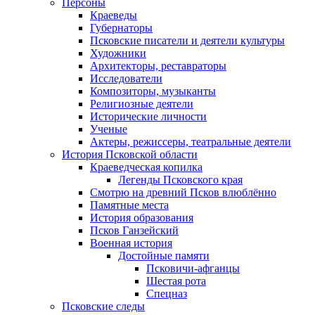
Персоны
Краеведы
Губернаторы
Псковские писатели и деятели культуры
Художники
Архитекторы, реставраторы
Исследователи
Композиторы, музыканты
Религиозные деятели
Исторические личности
Ученые
Актеры, режиссеры, театральные деятели
История Псковской области
Краеведческая копилка
Легенды Псковского края
Смотрю на древний Псков влюблённо
Памятные места
История образования
Псков Ганзейский
Военная история
Достойные памяти
Псковичи-афганцы
Шестая рота
Спецназ
Псковские следы