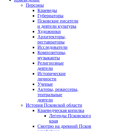
Персоны
Краеведы
Губернаторы
Псковские писатели
и деятели культуры
Художники
Архитекторы,
реставраторы
Исследователи
Композиторы,
музыканты
Религиозные
деятели
Исторические
личности
Ученые
Актеры, режиссеры,
театральные
деятели
История Псковской области
Краеведческая копилка
Легенды Псковского
края
Смотрю на древний Псков