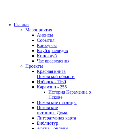
Главная
Мероприятия
Анонсы
События
Конкурсы
Клуб краеведов
Киноклуб
Час краеведения
Проекты
Красная книга
Псковской области
Изборск - 1160
Карамзин - 255
История Карамзина о
Пскове
Псковские пятницы
Псковские
пятницы. Дома.
Литературная карта
Библиотур
Архив - онлайн