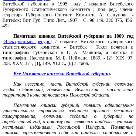
Витебской губернии в 1905 году / издание Витебского
Губернского Статистического Комитета ; под ред. члена-
секретаря Губернского Статист. Комитета А. Сапунова. -
Витебск: Вит. Губ. Типо-Лит., 1907. - С. 98-149, 326-375, 456-
492.
Памятная книжка Витебской губернии на 1889 год
[
Электронный ресурс
] / издание Витебского губернского
статистического комитета. - Витебск : Текст печатан в
типографиях Губернской и Г. А. Малкина, а обертка в
типографии Наследник. М. Б. Неймана, 1889. - [2], XIX, 97,
208, XXV, 371, [1], 149, XLI с., [6] л. табл.
Все Памятные книжки Витебской губернии
.
Как известно, часть Витебской губернии включала
уезды: Себежский, Невельский, Велижский – часть этих
территорий ныне относится к Псковской области.
Памятные книжки губерний являлись официальным
универсальным справочным изданием органов местного
самоуправления, включали сведения о губернии на
определенный год, и потому они являются наиболее ценными
местными изданиями Российской Империи. Памятные
книжки зарекомендовали себя как наиболее стабильные и