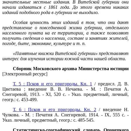
значительные местные издания. В Витебской губернии они
начали издаваться с 1861 года. До этого времени никаких
изданий подобного рода в губернии не выходило.
Особая ценность этих изданий в том, что они дают
представление о повседневной жизни губернии, отдельного
населенного пункта на ее территории, а также позволяют
получить сведения о населении, составе и занятиях жителей,
погоде, быте, экономике, культуре и т. п.
«Памятные книжки Витебской губернии» представляют
интерес для изучения истории южной части нашей области.
Сборник Московского архива Министерства юстиции
[Электронный ресурс]
Т. 5 : Псков и его пригороды. Кн. 1
/ предисл. Д. В.
Цветаева ; введение В. В. Нечаева. - М. : Печатня А.
Снегиревой, 1913. - XI, 520 с. - Указ. предметный, личный,
геогр.: с. 453-499.
Т. 6 : Псков и его пригороды. Кн. 2
/ введение Н.
Чулкова. - М. : Печатня А. Снегиревой, 1914. - IX, 555 с. -
Указ. личный, предметный, геогр.: с. 485-545.
Статистическо-географический словарь Опочецкого