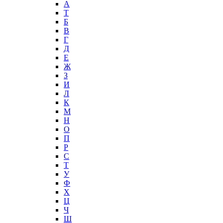
А
T
Б
В
Г
Д
Е
Ж
З
И
Л
К
М
Н
О
П
Р
С
Т
У
Ф
Х
Ц
Ч
Ш