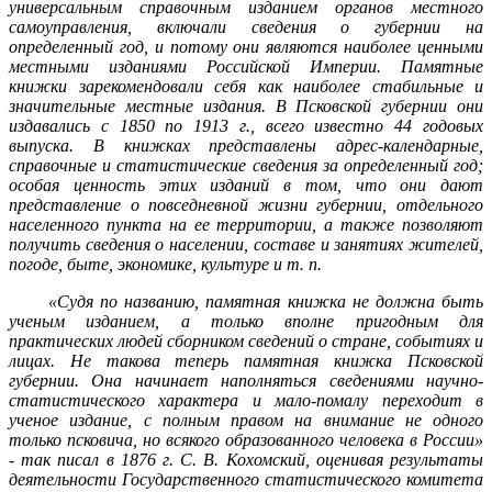
универсальным справочным изданием органов местного
самоуправления, включали сведения о губернии на
определенный год, и потому они являются наиболее ценными
местными изданиями Российской Империи. Памятные
книжки зарекомендовали себя как наиболее стабильные и
значительные местные издания. В Псковской губернии они
издавались с 1850 по
1913 г
., всего известно 44 годовых
выпуска.
В книжках представлены адрес-календарные,
справочные и статистические сведения за определенный год;
особая ценность этих изданий в том, что они дают
представление о повседневной жизни губернии, отдельного
населенного пункта на ее территории, а также позволяют
получить сведения о населении, составе и занятиях жителей,
погоде, быте, экономике, культуре и т. п.
«Судя по названию, памятная книжка не должна быть
ученым изданием, а только вполне пригодным для
практических людей сборником сведений о стране, событиях и
лицах. Не такова теперь памятная книжка Псковской
губернии. Она начинает наполняться сведениями научно-
статистического характера и мало-помалу переходит в
ученое издание, с полным правом на внимание не одного
только псковича, но всякого образованного человека в России»
- так писал в
1876 г
. С. В. Кохомский, оценивая результаты
деятельности Государственного статистического комитета