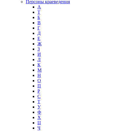
Персоны краеведения
А
T
Б
В
Г
Д
Е
Ж
З
И
Л
К
М
Н
О
П
Р
С
Т
У
Ф
Х
Ц
Ч