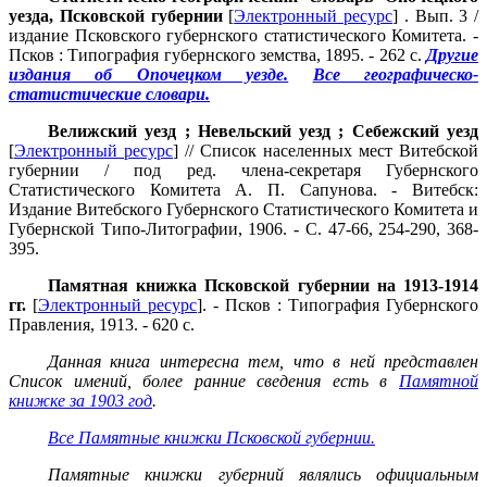
уезда, Псковской губернии
[
Электронный ресурс
] . Вып. 3 /
издание Псковского губернского статистического Комитета. -
Псков : Типография губернского земства, 1895. - 262 с.
Другие
издания об Опочецком уезде.
Все географическо-
статистические словари.
Велижский уезд ; Невельский уезд ; Себежский уезд
[
Электронный ресурс
] // Список населенных мест Витебской
губернии / под ред. члена-секретаря Губернского
Статистического Комитета А. П. Сапунова. - Витебск:
Издание Витебского Губернского Статистического Комитета и
Губернской Типо-Литографии, 1906. - С. 47-66, 254-290, 368-
395.
Памятная книжка Псковской губернии на 1913-1914
гг.
[
Электронный ресурс
]. - Псков : Типография Губернского
Правления, 1913. - 620 с.
Данная книга интересна тем, что в ней представлен
Список имений, более ранние сведения есть в
Памятной
книжке за 1903 год
.
Все Памятные книжки Псковской губернии.
Памятные книжки губерний являлись официальным