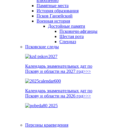
влюблённо
Памятные места
История образования
Псков Ганзейский
Военная история
Достойные памяти
Псковичи-афганцы
Шестая рота
Спецназ
Псковские следы
Календарь знаменательных дат по
Пскову и области на 2027 год>>>
Календарь знаменательных дат по
Пскову и области на 2026 год>>>
Персоны краеведения