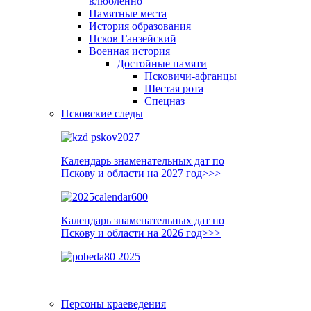
влюблённо
Памятные места
История образования
Псков Ганзейский
Военная история
Достойные памяти
Псковичи-афганцы
Шестая рота
Спецназ
Псковские следы
Календарь знаменательных дат по
Пскову и области на 2027 год>>>
Календарь знаменательных дат по
Пскову и области на 2026 год>>>
Персоны краеведения