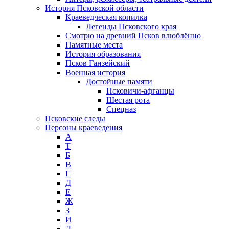
История Псковской области
Краеведческая копилка
Легенды Псковского края
Смотрю на древний Псков влюблённо
Памятные места
История образования
Псков Ганзейский
Военная история
Достойные памяти
Псковичи-афганцы
Шестая рота
Спецназ
Псковские следы
Персоны краеведения
А
T
Б
В
Г
Д
Е
Ж
З
И
Л