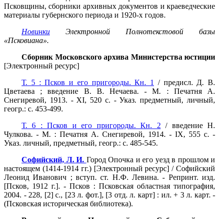
Псковщины, сборники архивных документов и краеведческие
материалы губернского периода и 1920-х годов.
Новинки
Электронной Полнотекстовой базы
«Псковиана».
Сборник Московского архива Министерства юстиции
[Электронный ресурс]
Т. 5 : Псков и его пригороды. Кн. 1
/ предисл. Д. В.
Цветаева ; введение В. В. Нечаева. - М. : Печатня А.
Снегиревой, 1913. - XI, 520 с. - Указ. предметный, личный,
геогр.: с. 453-499.
Т. 6 : Псков и его пригороды. Кн. 2
/ введение Н.
Чулкова. - М. : Печатня А. Снегиревой, 1914. - IX, 555 с. -
Указ. личный, предметный, геогр.: с. 485-545.
Софийский, Л. И.
Город Опочка и его уезд в прошлом и
настоящем (1414-1914 гг.) [Электронный ресурс] / Софийский
Леонид Иванович ; вступ. ст. Н.Ф. Левина. - Репринт. изд.
[Псков,
1912 г
.]. - Псков : Псковская областная типография,
2004. - 228, [2] с., [23 л. фот.], [3 отд. л. карт] : ил. +
3 л
. карт. -
(Псковская историческая библиотека).