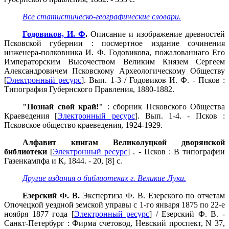
Все статистическо-географические словари.
Годовиков, И. Ф
.
Описание и изображение древностей
Псковской губернии : посмертное издание сочинения
инженера-полковника И. Ф. Годовикова, пожалованнаго Его
Императорским Высочеством Великим Князем Сергеем
Александровичем Псковскому Археологическому Обществу
[
Электронный ресурс
]. Вып. 1-3 / Годовиков И. Ф. - Псков :
Типография Губернского Правления, 1880-1882.
"Познай свой край!"
: сборник Псковского Общества
Краеведения [
Электронный ресурс
]. Вып. 1-4. - Псков :
Псковское общество краеведения, 1924-1929.
Алфавит книгам Великолуцкой дворянской
библиотеки
[
Электронный ресурс
] . - Псков : В типографии
Газенкампфа и К, 1844. - 20, [8] с.
Другие издания о библиотеках г. Великие Луки.
Езерский Ф. В.
Экспертиза Ф. В. Езерского по отчетам
Опочецкой уездной земской управы с 1-го января 1875 по 22-е
ноября 1877 года [
Электронный ресурс
] / Езерский Ф. В. -
Санкт-Петербург : Фирма счетовод, Невский проспект, N 37,