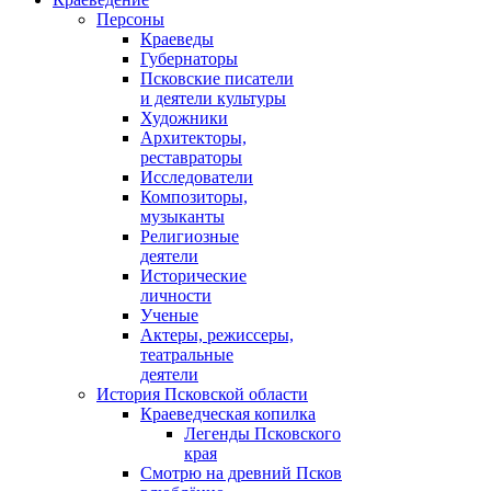
Персоны
Краеведы
Губернаторы
Псковские писатели
и деятели культуры
Художники
Архитекторы,
реставраторы
Исследователи
Композиторы,
музыканты
Религиозные
деятели
Исторические
личности
Ученые
Актеры, режиссеры,
театральные
деятели
История Псковской области
Краеведческая копилка
Легенды Псковского
края
Смотрю на древний Псков