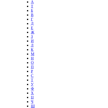
А
T
Б
В
Г
Д
Е
Ж
З
И
Л
К
М
Н
О
П
Р
С
Т
У
Ф
Х
Ц
Ч
Ш