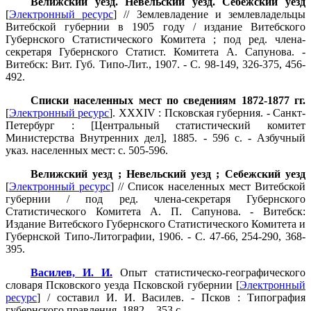
Велижский уезд. Невельский уезд. Себежский уезд
[
Электронный ресурс
] // Землевладение и землевладельцы
Витебской губернии в 1905 году / издание Витебского
Губернского Статистического Комитета ; под ред. члена-
секретаря Губернского Статист. Комитета А. Сапунова. -
Витебск: Вит. Губ. Типо-Лит., 1907. - С. 98-149, 326-375, 456-
492.
Списки населенных мест по сведениям 1872-1877 гг.
[
Электронный ресурс
]. XXXIV : Псковская губерния. - Санкт-
Петербург : [Центральный статистический комитет
Министерства Внутренних дел], 1885. - 596 с. - Азбучный
указ. населенных мест: с. 505-596.
Велижский уезд ; Невельский уезд ; Себежский уезд
[
Электронный ресурс
] // Список населенных мест Витебской
губернии / под ред. члена-секретаря Губернского
Статистического Комитета А. П. Сапунова. - Витебск:
Издание Витебского Губернского Статистического Комитета и
Губернской Типо-Литографии, 1906. - С. 47-66, 254-290, 368-
395.
Василев, И. И.
Опыт статистическо-географического
словаря Псковского уезда Псковской губернии [
Электронный
ресурс
] / составил И. И. Василев. - Псков : Типография
губернского правления, 1882. - 353 с.