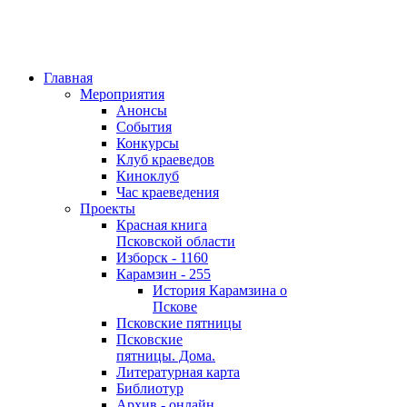
Главная
Мероприятия
Анонсы
События
Конкурсы
Клуб краеведов
Киноклуб
Час краеведения
Проекты
Красная книга
Псковской области
Изборск - 1160
Карамзин - 255
История Карамзина о
Пскове
Псковские пятницы
Псковские
пятницы. Дома.
Литературная карта
Библиотур
Архив - онлайн