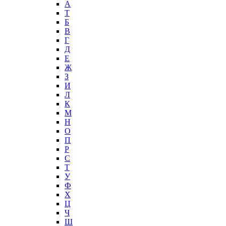
А
T
Б
В
Г
Д
Е
Ж
З
И
Л
К
М
Н
О
П
Р
С
Т
У
Ф
Х
Ц
Ч
Ш