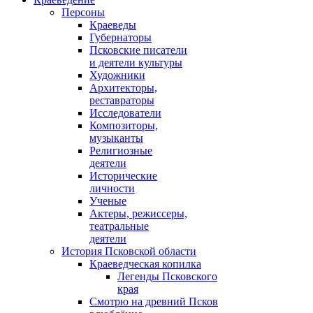
Персоны
Краеведы
Губернаторы
Псковские писатели
и деятели культуры
Художники
Архитекторы,
реставраторы
Исследователи
Композиторы,
музыканты
Религиозные
деятели
Исторические
личности
Ученые
Актеры, режиссеры,
театральные
деятели
История Псковской области
Краеведческая копилка
Легенды Псковского
края
Смотрю на древний Псков