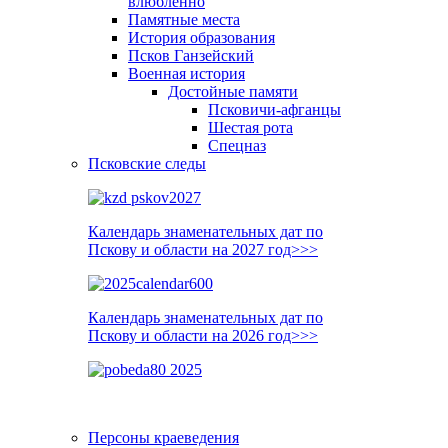
влюблённо
Памятные места
История образования
Псков Ганзейский
Военная история
Достойные памяти
Псковичи-афганцы
Шестая рота
Спецназ
Псковские следы
Календарь знаменательных дат по
Пскову и области на 2027 год>>>
Календарь знаменательных дат по
Пскову и области на 2026 год>>>
Персоны краеведения