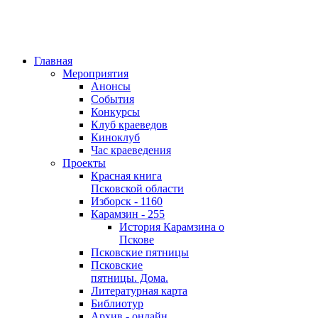
Главная
Мероприятия
Анонсы
События
Конкурсы
Клуб краеведов
Киноклуб
Час краеведения
Проекты
Красная книга
Псковской области
Изборск - 1160
Карамзин - 255
История Карамзина о
Пскове
Псковские пятницы
Псковские
пятницы. Дома.
Литературная карта
Библиотур
Архив - онлайн