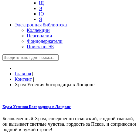
Щ
Э
Ю
Я
Электронная библиотека
Коллекции
Персоналии
Фондодержатели
Поиск по ЭБ
Главная
|
Контент
|
Храм Успения Богородицы в Лондоне
Храм Успения Богородицы в Лондоне
Белокаменный Храм, совершенно псковский, с одной главкой, с
он вызывает светлые чувства, гордость за Псков, и соприкосно
родной в чужой стране!