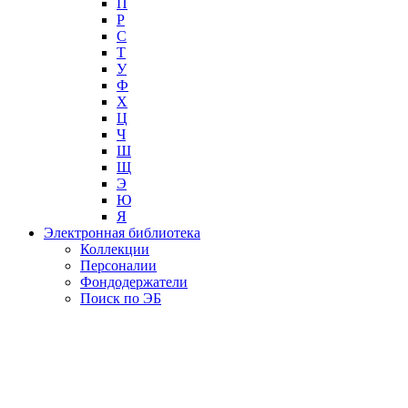
П
Р
С
Т
У
Ф
Х
Ц
Ч
Ш
Щ
Э
Ю
Я
Электронная библиотека
Коллекции
Персоналии
Фондодержатели
Поиск по ЭБ