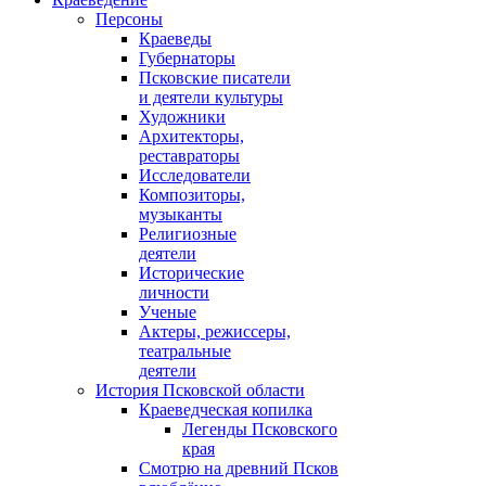
Персоны
Краеведы
Губернаторы
Псковские писатели
и деятели культуры
Художники
Архитекторы,
реставраторы
Исследователи
Композиторы,
музыканты
Религиозные
деятели
Исторические
личности
Ученые
Актеры, режиссеры,
театральные
деятели
История Псковской области
Краеведческая копилка
Легенды Псковского
края
Смотрю на древний Псков