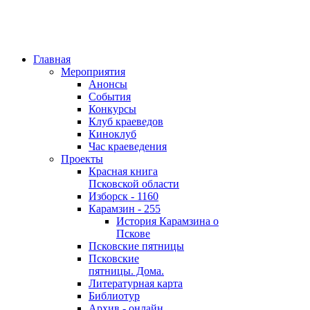
Главная
Мероприятия
Анонсы
События
Конкурсы
Клуб краеведов
Киноклуб
Час краеведения
Проекты
Красная книга
Псковской области
Изборск - 1160
Карамзин - 255
История Карамзина о
Пскове
Псковские пятницы
Псковские
пятницы. Дома.
Литературная карта
Библиотур
Архив - онлайн