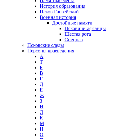
Памятные места
История образования
Псков Ганзейский
Военная история
Достойные памяти
Псковичи-афганцы
Шестая рота
Спецназ
Псковские следы
Персоны краеведения
А
T
Б
В
Г
Д
Е
Ж
З
И
Л
К
М
Н
О