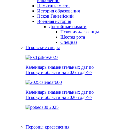
влюблённо
Памятные места
История образования
Псков Ганзейский
Военная история
Достойные памяти
Псковичи-афганцы
Шестая рота
Спецназ
Псковские следы
Календарь знаменательных дат по
Пскову и области на 2027 год>>>
Календарь знаменательных дат по
Пскову и области на 2026 год>>>
Персоны краеведения