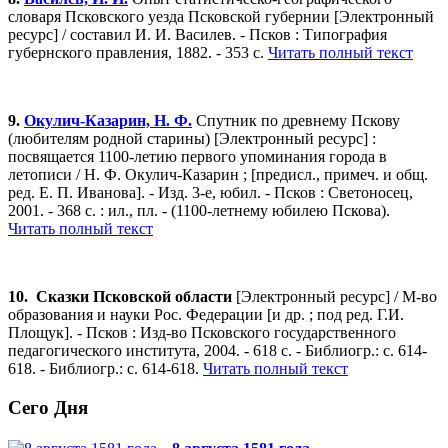
словаря Псковского уезда Псковской губернии [Электронный
ресурс] / составил И. И. Василев. - Псков : Типография
губернского правления, 1882. - 353 с.
Читать полный текст
9.
Окулич-Казарин, Н. Ф.
Спутник по древнему Пскову
(любителям родной старины) [Электронный ресурс] :
посвящается 1100-летию первого упоминания города в
летописи / Н. Ф. Окулич-Казарин ; [предисл., примеч. и общ.
ред. Е. П. Иванова]. - Изд. 3-е, юбил. - Псков : Светоносец,
2001. - 368 с. : ил., пл. - (1100-летнему юбилею Пскова).
Читать полный текст
10. Сказки Псковской области
[Электронный ресурс] / М-во
образования и науки Рос. Федерации [и др. ; под ред. Г.И.
Площук]. - Псков : Изд-во Псковского государственного
педагогического института, 2004. - 618 с. - Библиогр.: с. 614-
618. - Библиогр.: с. 614-618.
Читать полный текст
Сего Дня