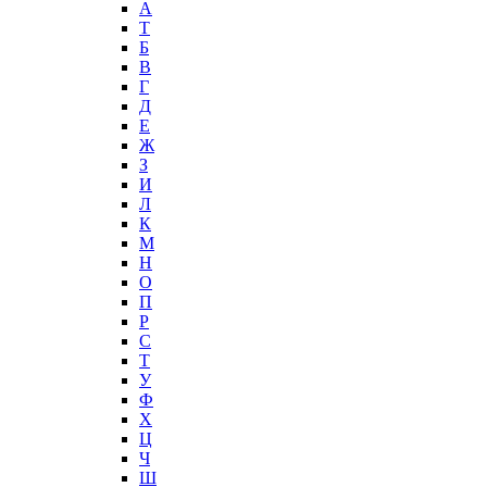
А
T
Б
В
Г
Д
Е
Ж
З
И
Л
К
М
Н
О
П
Р
С
Т
У
Ф
Х
Ц
Ч
Ш