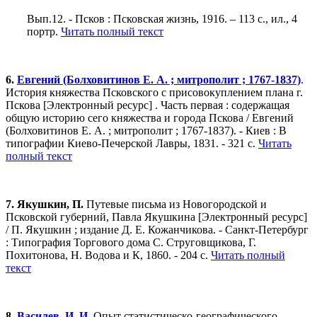
Вып.12. - Псков : Псковская жизнь, 1916. – 113 с., ил., 4
портр.
Читать полный текст
6.
Евгений (Болховитинов Е. А. ; митрополит ; 1767-1837)
.
История княжества Псковского с присовокуплением плана г.
Пскова [Электронный ресурс] . Часть первая : содержащая
общую историю сего княжества и города Пскова / Евгений
(Болховитинов Е. А. ; митрополит ; 1767-1837). - Киев : В
типографии Киево-Печерской Лавры, 1831. - 321 с.
Читать
полный текст
7. Якушкин, П.
Путевые письма из Новогородской и
Псковской губерний, Павла Якушкина [Электронный ресурс]
/ П. Якушкин ; издание Д. Е. Кожанчикова. - Санкт-Петербург
: Типография Торгового дома С. Струговщикова, Г.
Похитонова, Н. Водова и К, 1860. - 204 с.
Читать полный
текст
8.
Василев, И. И.
Опыт статистическо-географического